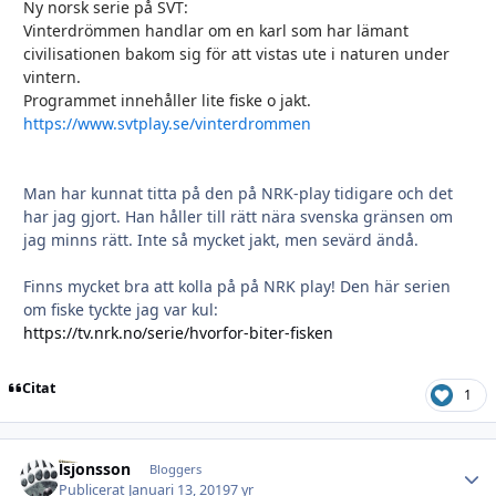
Ny norsk serie på SVT:
Vinterdrömmen handlar om en karl som har lämant
civilisationen bakom sig för att vistas ute i naturen under
vintern.
Programmet innehåller lite fiske o jakt.
https://www.svtplay.se/vinterdrommen
Man har kunnat titta på den på NRK-play tidigare och det
har jag gjort. Han håller till rätt nära svenska gränsen om
jag minns rätt. Inte så mycket jakt, men sevärd ändå.
Finns mycket bra att kolla på på NRK play! Den här serien
om fiske tyckte jag var kul:
https://tv.nrk.no/serie/hvorfor-biter-fisken
Citat
1
lsjonsson
Autho
Bloggers
Publicerat
Januari 13, 2019
7 yr