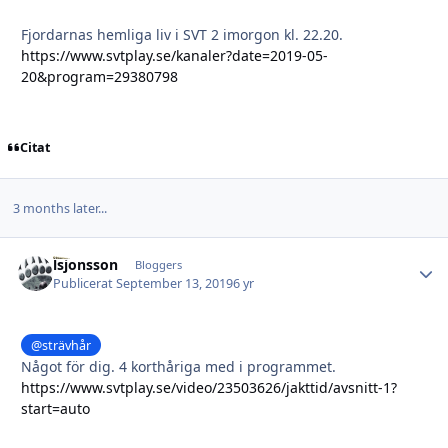
Fjordarnas hemliga liv i SVT 2 imorgon kl. 22.20.
https://www.svtplay.se/kanaler?date=2019-05-
20&program=29380798
Citat
3 months later...
lsjonsson
Autho
Bloggers
Publicerat
September 13, 2019
6 yr
@strävhår
Något för dig. 4 korthåriga med i programmet.
https://www.svtplay.se/video/23503626/jakttid/avsnitt-1?
start=auto