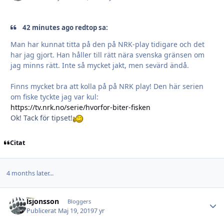
42 minutes ago redtop sa:
Man har kunnat titta på den på NRK-play tidigare och det
har jag gjort. Han håller till rätt nära svenska gränsen om
jag minns rätt. Inte så mycket jakt, men sevärd ändå.
Finns mycket bra att kolla på på NRK play! Den här serien
om fiske tyckte jag var kul:
https://tv.nrk.no/serie/hvorfor-biter-fisken
Ok! Tack för tipset!
Citat
4 months later...
lsjonsson
Autho
Bloggers
Publicerat
Maj 19, 2019
7 yr