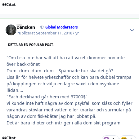
Citat
Dansken
Autho
Global Moderators
Publicerat
September 11, 2018
7 yr
DETTA ÄR EN POPULÄR POST.
"Om Lisa inte har valt att ha rätt växel i kommer hon inte
över backkrönet"
Dum- dum- dum- dum... Spännade hur ska det gå?
Lisa är för helvete yrkeschafför och kan bara dubbel trampa
på kopplingen och välja en lägre växel i den osynkade
lådan....
"Each deckhand går hem med 37000$"
Vi kunde inte haft några av dom psykfall som slåss och fyller
varandras stövlar med vatten eller knarkar och surmular på
någon av dom fiskebåtar jag har jobbat på.
Det är bara idioter och intriger i alla dom skit program.
Citat