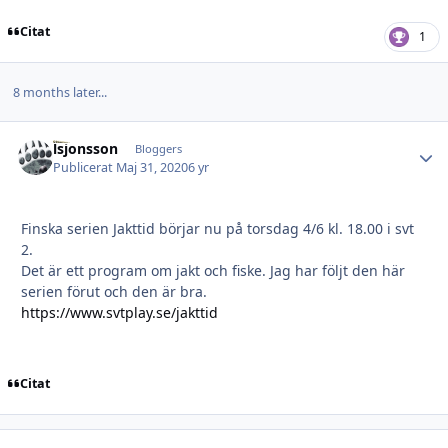
Citat
1
8 months later...
lsjonsson
Autho
Bloggers
Publicerat
Maj 31, 2020
6 yr
Finska serien Jakttid börjar nu på torsdag 4/6 kl. 18.00 i svt
2.
Det är ett program om jakt och fiske. Jag har följt den här
serien förut och den är bra.
https://www.svtplay.se/jakttid
Citat