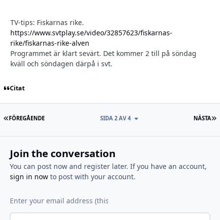
TV-tips: Fiskarnas rike.
https://www.svtplay.se/video/32857623/fiskarnas-
rike/fiskarnas-rike-alven
Programmet är klart sevärt. Det kommer 2 till på söndag
kväll och söndagen därpå i svt.
Citat
FÖRSTA SIDAN
S
FÖREGÅENDE
SIDA 2 AV 4
NÄSTA
Join the conversation
You can post now and register later. If you have an account,
sign in now
to post with your account.