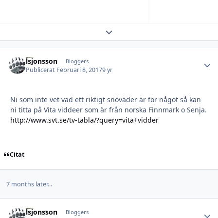
Expand topic overview
lsjonsson
Autho
Bloggers
Publicerat
Februari 8, 2017
9 yr
Ni som inte vet vad ett riktigt snöväder är för något så kan
ni titta på Vita viddeer som är från norska Finnmark o Senja.
http://www.svt.se/tv-tabla/?query=vita+vidder
Citat
7 months later...
lsjonsson
Autho
Bloggers