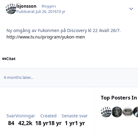
lsjonsson
Autho
Bloggers
Publicerat
Juli 26, 2016
10 yr
Ny omgång av Yukonmen på Discovery kl 22 ikväll 26/7.
http://www.tv.nu/program/yukon-men
Citat
6 months later...
Top Posters In
Svar
Visningar
Created
Senaste svar
84
42,2k
18 yr
18 yr
1 yr
1 yr