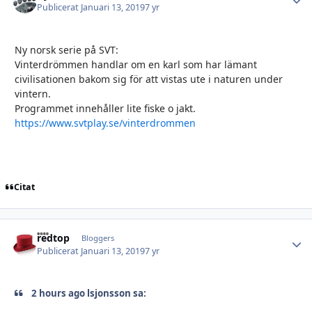
Publicerat
Januari 13, 2019
7 yr
Ny norsk serie på SVT:
Vinterdrömmen handlar om en karl som har lämant
civilisationen bakom sig för att vistas ute i naturen under
vintern.
Programmet innehåller lite fiske o jakt.
https://www.svtplay.se/vinterdrommen
Citat
redtop
Autho
Bloggers
Publicerat
Januari 13, 2019
7 yr
2 hours ago lsjonsson sa: