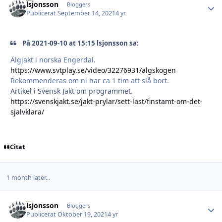
lsjonsson
Autho
Bloggers
Publicerat
September 14, 2021
4 yr
På 2021-09-10 at 15:15 lsjonsson sa:
Älgjakt i norska Engerdal.
https://www.svtplay.se/video/32276931/algskogen
Rekommenderas om ni har ca 1 tim att slå bort.
Artikel i Svensk Jakt om programmet.
https://svenskjakt.se/jakt-prylar/sett-last/finstamt-om-det-
sjalvklara/
Citat
1 month later...
lsjonsson
Autho
Bloggers
Publicerat
Oktober 19, 2021
4 yr