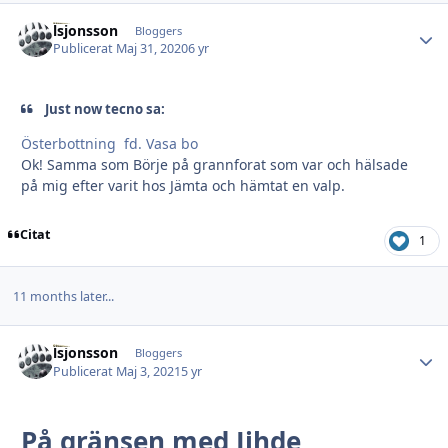
lsjonsson
Autho
Bloggers
Publicerat
Maj 31, 2020
6 yr
Just now tecno sa:
Österbottning fd. Vasa bo
Ok! Samma som Börje på grannforat som var och hälsade
på mig efter varit hos Jämta och hämtat en valp.
Citat
1
11 months later...
lsjonsson
Autho
Bloggers
Publicerat
Maj 3, 2021
5 yr
På gränsen med Jihde