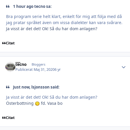
1 hour ago tecno sa:
Bra program serie helt klart, enkelt för mig att följa med då
jag pratar språket även om vissa dialekter kan vara svårare.
Ja visst är det det! Ok! Så du har dom anlagen?
Citat
tecno
Autho
Bloggers
Publicerat
Maj 31, 2020
6 yr
Just now, lsjonsson said:
Ja visst är det det! Ok! Så du har dom anlagen?
Österbottning
fd. Vasa bo
Citat