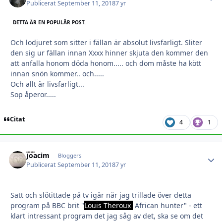
Publicerat
September 11, 2018
7 yr
DETTA ÄR EN POPULÄR POST.
Och lodjuret som sitter i fällan är absolut livsfarligt. Sliter
den sig ur fällan innan Xxxx hinner skjuta den kommer den
att anfalla honom döda honom..... och dom måste ha kött
innan snön kommer.. och.....
Och allt är livsfarligt...
Sop åperor.....
Citat
4
1
Joacim
Autho
Bloggers
Publicerat
September 11, 2018
7 yr
Satt och slötittade på tv igår när jag trillade över detta
program på BBC brit "
Louis Theroux
African hunter" - ett
klart intressant program det jag såg av det, ska se om det