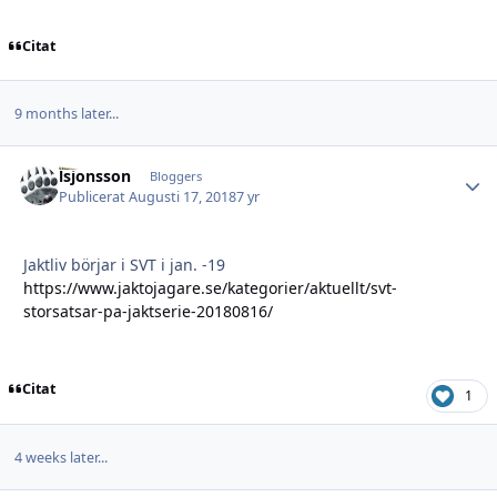
Citat
9 months later...
lsjonsson
Autho
Bloggers
Publicerat
Augusti 17, 2018
7 yr
Jaktliv börjar i SVT i jan. -19
https://www.jaktojagare.se/kategorier/aktuellt/svt-
storsatsar-pa-jaktserie-20180816/
Citat
1
4 weeks later...