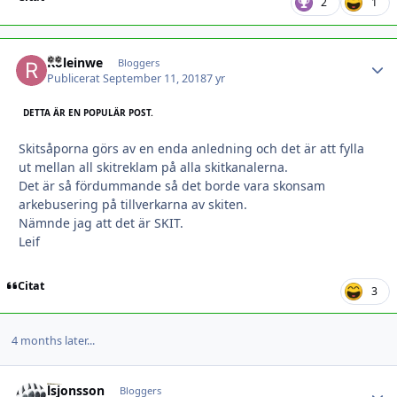
2
1
Roleinwe
Autho
Bloggers
Publicerat
September 11, 2018
7 yr
DETTA ÄR EN POPULÄR POST.
Skitsåporna görs av en enda anledning och det är att fylla
ut mellan all skitreklam på alla skitkanalerna.
Det är så fördummande så det borde vara skonsam
arkebusering på tillverkarna av skiten.
Nämnde jag att det är SKIT.
Leif
Citat
3
4 months later...
lsjonsson
Autho
Bloggers