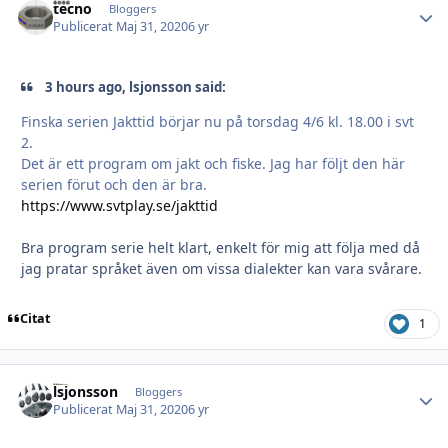
tecno
Autho
Bloggers
Publicerat
Maj 31, 2020
6 yr
3 hours ago, lsjonsson said:
Finska serien Jakttid börjar nu på torsdag 4/6 kl. 18.00 i svt
2.
Det är ett program om jakt och fiske. Jag har följt den här
serien förut och den är bra.
https://www.svtplay.se/jakttid
Bra program serie helt klart, enkelt för mig att följa med då
jag pratar språket även om vissa dialekter kan vara svårare.
Citat
1
lsjonsson
Autho
Bloggers
Publicerat
Maj 31, 2020
6 yr