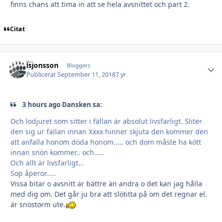
finns chans att tima in att se hela avsnittet och part 2.
Citat
lsjonsson
Autho
Bloggers
Publicerat
September 11, 2018
7 yr
3 hours ago Dansken sa:
Och lodjuret som sitter i fällan är absolut livsfarligt. Sliter
den sig ur fällan innan Xxxx hinner skjuta den kommer den
att anfalla honom döda honom..... och dom måste ha kött
innan snön kommer.. och.....
Och allt är livsfarligt...
Sop åperor.....
Vissa bitar o avsnitt är bättre än andra o det kan jag hålla
med dig om. Det går ju bra att slötitta på om det regnar el.
är snöstorm ute.