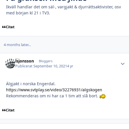
Ikväll handlar det om säl-, vargjakt & djurrättsaktivister, osv
med början kl 21 i TV3.
Citat
4 months later...
lsjonsson
Autho
Bloggers
Publicerat
September 10, 2021
4 yr
Älgjakt i norska Engerdal.
https://www.svtplay.se/video/32276931/algskogen
Rekommenderas om ni har ca 1 tim att slå bort.
Citat