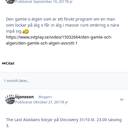
Publicerat
September 19, 2017
8 yr
Den gamle o älgen som är ett finskt program om en man
som lockar på älg o får in älg i massor runt omkring o nära
inpå sig.
https://www.svtplay.se/video/15032664/den-gamle-och-
algen/den-gamle-och-algen-avsnitt-1
Citat
1 month later...
lsjonsson
Autho
Bloggers
Publicerat
Oktober 27, 2017
8 yr
The Last Alaskans börjar på Discovery 31/10 kl. 23.00 säsong
3.