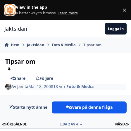
Hoppa till innehåll
View in the app
×
Di
A better way to browse.
Learn more
.
Jaktsidan
Logga in
Hem
Jaktsidan
Foto & Media
Tipsar om
Tipsar om
Share
Följare
Av
Jämta
Maj 18, 2008
18 yr
i
Foto & Media
Starta nytt ämne
Svara på denna fråga
FÖRSTA SIDAN
S
FÖREGÅENDE
SIDA 2 AV 4
NÄSTA