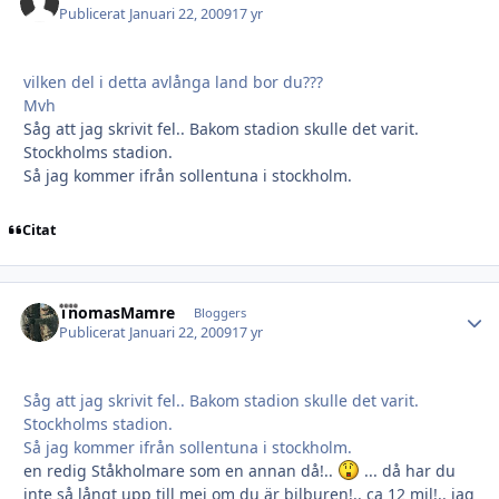
Publicerat
Januari 22, 2009
17 yr
vilken del i detta avlånga land bor du???
Mvh
Såg att jag skrivit fel.. Bakom stadion skulle det varit.
Stockholms stadion.
Så jag kommer ifrån sollentuna i stockholm.
Citat
ThomasMamre
Autho
Bloggers
Publicerat
Januari 22, 2009
17 yr
Såg att jag skrivit fel.. Bakom stadion skulle det varit.
Stockholms stadion.
Så jag kommer ifrån sollentuna i stockholm.
en redig Ståkholmare som en annan då!..
... då har du
inte så långt upp till mej om du är bilburen!.. ca 12 mil!.. jag