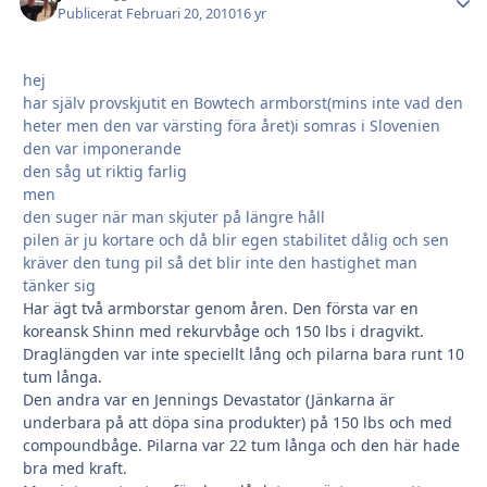
Publicerat
Februari 20, 2010
16 yr
hej
har själv provskjutit en Bowtech armborst(mins inte vad den
heter men den var värsting föra året)i somras i Slovenien
den var imponerande
den såg ut riktig farlig
men
den suger när man skjuter på längre håll
pilen är ju kortare och då blir egen stabilitet dålig och sen
kräver den tung pil så det blir inte den hastighet man
tänker sig
Har ägt två armborstar genom åren. Den första var en
koreansk Shinn med rekurvbåge och 150 lbs i dragvikt.
Draglängden var inte speciellt lång och pilarna bara runt 10
tum långa.
Den andra var en Jennings Devastator (Jänkarna är
underbara på att döpa sina produkter) på 150 lbs och med
compoundbåge. Pilarna var 22 tum långa och den här hade
bra med kraft.