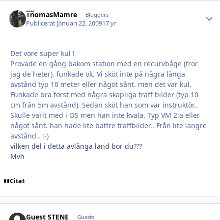
ThomasMamre
Autho
Bloggers
Publicerat
Januari 22, 2009
17 yr
Det vore super kul !
Provade en gång bakom station med en recurvbåge (tror
jag de heter). funkade ok. Vi sköt inte på några långa
avstånd typ 10 meter eller något sånt. men det var kul.
Funkade bra först med några skapliga träff bilder (typ 10
cm från 5m avstånd). Sedan sköt han som var instruktör..
Skulle varit med i OS men han inte kvala, Typ VM 2:a eller
något sånt. han hade lite bättre träffbilder.. Från lite längre
avstånd.. :-)
vilken del i detta avlånga land bor du???
Mvh
Citat
Guest STENE
Guests