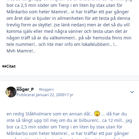
bor ca 2,5 min söder om Tierp i en liten by stax utan för
Månkarbo som heter Mamre!.. vi har träffar ett par gånger
om året där vi bjuder in allmenheten för att testa på denna
trevlig form av skytte!. (se länk nedan) men är det så du vill
komma själv eller med några vänner och testa utan det är
någon träff så är du välkommen!.. på vår hemsida finns min
tele nummer!.. och lite mer info om lokalklubben!.. !..
Mvh Mamre!..
Citat
Roger_P
Autho
Bloggers
Publicerat
Januari 22, 2009
17 yr
en redig Ståkholmare som en annan då!..
... då har du
inte så långt upp till mej om du är bilburen!.. ca 12 mil!.. jag
bor ca 2,5 min söder om Tierp i en liten by stax utan för
Månkarbo som heter Mamre!.. vi har träffar ett par gånger