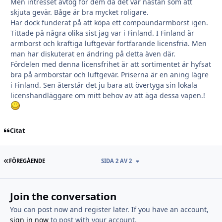
Men intresset avtog för dem då det var nästan som att
skjuta gevär. Båge är bra mycket roligare.
Har dock funderat på att köpa ett compoundarmborst igen.
Tittade på några olika sist jag var i Finland. I Finland är
armborst och kraftiga luftgevär fortfarande licensfria. Men
man har diskuterat en ändring på detta även där.
Fördelen med denna licensfrihet är att sortimentet är hyfsat
bra på armborstar och luftgevär. Priserna är en aning lägre
i Finland. Sen återstår det ju bara att övertyga sin lokala
licenshandläggare om mitt behov av att äga dessa vapen.!
Citat
FÖRSTA SIDAN
FÖREGÅENDE
SIDA 2 AV 2
Join the conversation
You can post now and register later. If you have an account,
sign in now
to post with your account.