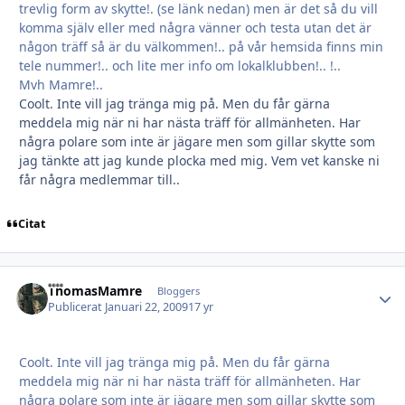
trevlig form av skytte!. (se länk nedan) men är det så du vill
komma själv eller med några vänner och testa utan det är
någon träff så är du välkommen!.. på vår hemsida finns min
tele nummer!.. och lite mer info om lokalklubben!.. !..
Mvh Mamre!..
Coolt. Inte vill jag tränga mig på. Men du får gärna
meddela mig när ni har nästa träff för allmänheten. Har
några polare som inte är jägare men som gillar skytte som
jag tänkte att jag kunde plocka med mig. Vem vet kanske ni
får några medlemmar till..
Citat
ThomasMamre
Autho
Bloggers
Publicerat
Januari 22, 2009
17 yr
Coolt. Inte vill jag tränga mig på. Men du får gärna
meddela mig när ni har nästa träff för allmänheten. Har
några polare som inte är jägare men som gillar skytte som