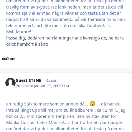
om året där vi bjuder in allmenheten för att testa på denna
trevlig form av skytte!. (se länk nedan) men är det så du vill
komma själv eller med några vänner och testa utan det är
någon träff så är du välkommen!.. på vår hemsida finns min
tele nummer!.. och lite mer info om lokalklubben!.. !..
Mvh Mamre!..
Passa dig, dedäran norrlänningarna e konstiga de, he bara
drick hemkört å sånt!
Citat
Guest STENE
Guests
Publicerat
Januari 22, 2009
17 yr
en redig Ståkholmare som en annan då!..
... då har du
inte så långt upp till mej om du är bilburen!.. ca 12 mil!.. jag
bor ca 2,5 min söder om Tierp i en liten by stax utan för
Månkarbo som heter Mamre!.. vi har träffar ett par gånger
om året där vi bjuder in allmenheten för att testa på denna