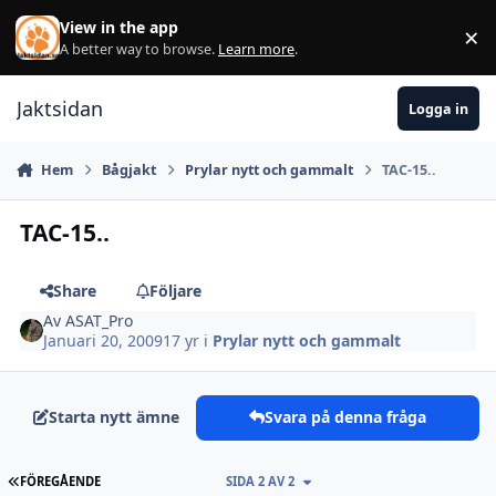
Hoppa till innehåll
View in the app
×
Di
A better way to browse.
Learn more
.
Jaktsidan
Logga in
Hem
Bågjakt
Prylar nytt och gammalt
TAC-15..
TAC-15..
Share
Följare
Av
ASAT_Pro
Januari 20, 2009
17 yr
i
Prylar nytt och gammalt
Starta nytt ämne
Svara på denna fråga
FÖRSTA SIDAN
FÖREGÅENDE
SIDA 2 AV 2