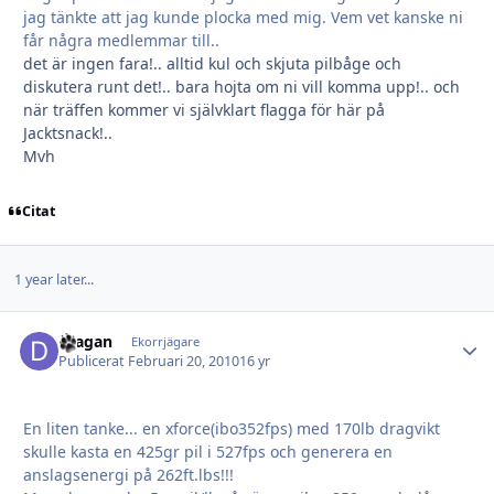
jag tänkte att jag kunde plocka med mig. Vem vet kanske ni
får några medlemmar till..
det är ingen fara!.. alltid kul och skjuta pilbåge och
diskutera runt det!.. bara hojta om ni vill komma upp!.. och
när träffen kommer vi självklart flagga för här på
Jacktsnack!..
Mvh
Citat
1 year later...
dragan
Autho
Ekorrjägare
Publicerat
Februari 20, 2010
16 yr
En liten tanke... en xforce(ibo352fps) med 170lb dragvikt
skulle kasta en 425gr pil i 527fps och generera en
anslagsenergi på 262ft.lbs!!!