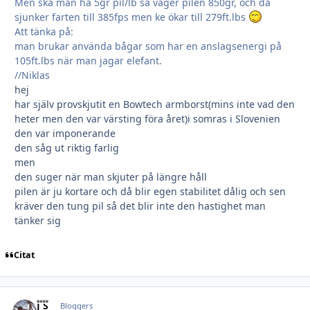
Men ska man ha 5gr pil/lb så väger pilen 850gr, och då
sjunker farten till 385fps men ke ökar till 279ft.lbs
Att tänka på:
man brukar använda bågar som har en anslagsenergi på
105ft.lbs när man jagar elefant.
//Niklas
hej
har själv provskjutit en Bowtech armborst(mins inte vad den
heter men den var värsting föra året)i somras i Slovenien
den var imponerande
den såg ut riktig farlig
men
den suger när man skjuter på längre håll
pilen är ju kortare och då blir egen stabilitet dålig och sen
kräver den tung pil så det blir inte den hastighet man
tänker sig
Citat
J S
Autho
Bloggers