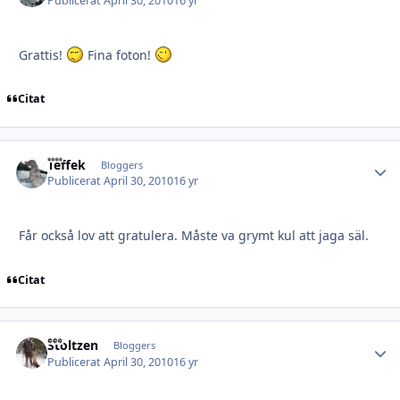
Publicerat
April 30, 2010
16 yr
Grattis!
Fina foton!
Citat
Teffek
Autho
Bloggers
Publicerat
April 30, 2010
16 yr
Får också lov att gratulera. Måste va grymt kul att jaga säl.
Citat
Stoltzen
Autho
Bloggers
Publicerat
April 30, 2010
16 yr