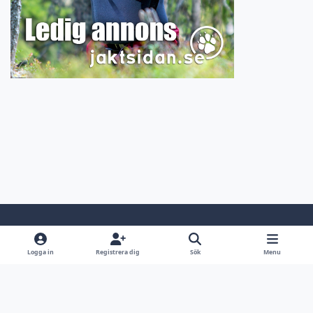
Light Mode
Dark Mode
System Preference
Logga in
Registrera dig
Sök
Menu
Språk
Kontakta oss
Cookies
Jaktsidan.se
Powered by
Invision Community