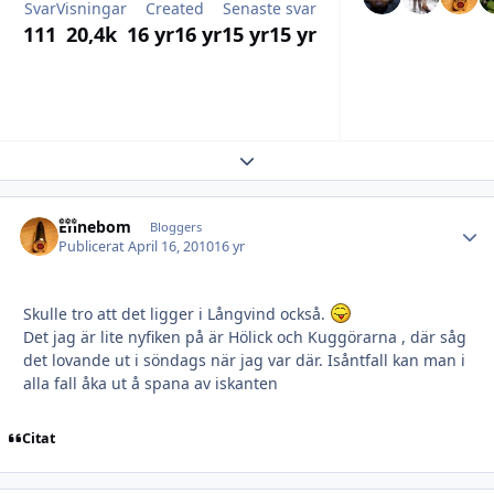
Svar
Visningar
Created
Senaste svar
111
20,4k
16 yr
16 yr
15 yr
15 yr
Expand topic overview
Ehnebom
Autho
Bloggers
Publicerat
April 16, 2010
16 yr
Skulle tro att det ligger i Långvind också.
Det jag är lite nyfiken på är Hölick och Kuggörarna , där såg
det lovande ut i söndags när jag var där. Isåntfall kan man i
alla fall åka ut å spana av iskanten
Citat