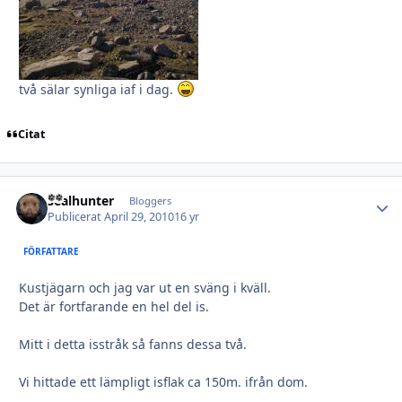
två sälar synliga iaf i dag.
Citat
sealhunter
Autho
Bloggers
Publicerat
April 29, 2010
16 yr
FÖRFATTARE
Kustjägarn och jag var ut en sväng i kväll.
Det är fortfarande en hel del is.
Mitt i detta isstråk så fanns dessa två.
Vi hittade ett lämpligt isflak ca 150m. ifrån dom.