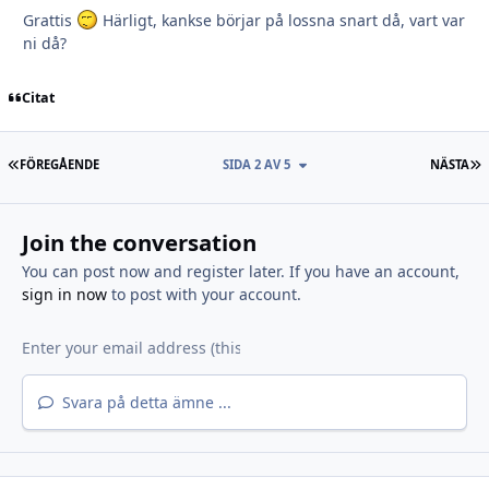
Grattis
Härligt, kankse börjar på lossna snart då, vart var
ni då?
Citat
FÖRSTA SIDAN
S
FÖREGÅENDE
SIDA 2 AV 5
NÄSTA
Join the conversation
You can post now and register later. If you have an account,
sign in now
to post with your account.
Svara på detta ämne ...