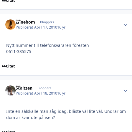
Citat
Ehnebom
Autho
Bloggers
Publicerat
April 17, 2010
16 yr
Nytt nummer till telefonsvararen föresten
0611-335575
Citat
Stoltzen
Autho
Bloggers
Publicerat
April 18, 2010
16 yr
Inte en sälskalle man såg idag, blåste väl lite väl. Undrar om
dom är kvar ute på isen?