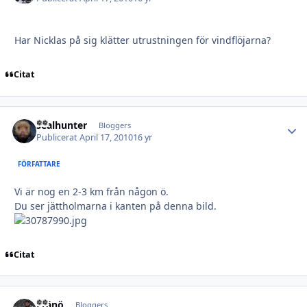
Har Nicklas på sig klätter utrustningen för vindflöjarna?
Citat
sealhunter
Autho
Bloggers
Publicerat
April 17, 2010
16 yr
FÖRFATTARE
Vi är nog en 2-3 km från någon ö.
Du ser jättholmarna i kanten på denna bild.
Citat
Fränö
Autho
Bloggers