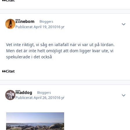
Citat
Ehnebom
Autho
Bloggers
Publicerat
April 19, 2010
16 yr
Vet inte riktigt, vi såg en iallafall när vi var ut på lördan.
Men det är inte helt omöjligt att dom ligger kvar ute, vi
spekulerade i det också
Citat
maddog
Autho
Bloggers
Publicerat
April 26, 2010
16 yr