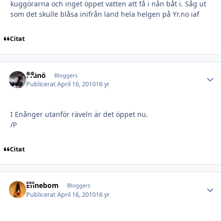
kuggörarna och inget öppet vatten att få i nån båt i. Såg ut
som det skulle blåsa inifrån land hela helgen på Yr.no iaf
Citat
Fränö
Autho
Bloggers
Publicerat
April 16, 2010
16 yr
I Enånger utanför räveln är det öppet nu.
/P
Citat
Ehnebom
Autho
Bloggers
Publicerat
April 16, 2010
16 yr