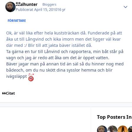
sealhunter
Autho
Bloggers
Publicerat
April 15, 2010
16 yr
FÖRFATTARE
Ok, är väl lika efter hela kuststräckan då. Funderade på att
åka ut till Långvind och kika imorn men det ligger väl kvar
där med :/ Blir till att jakta bäver istället då.
Ta gärna en tur till Lånvind och rapportera, min båt står på
vagn och jag är redo att åka om det är öppet vatten.
Bäver jagar man på annan tid än säl så du hinner nog med
bådeoch, om du nu skött dina sysslor hemma och blir
ivägsläppt
Citat
Top Posters In