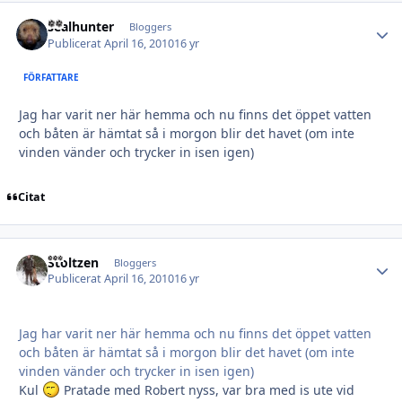
sealhunter
Autho
Bloggers
Publicerat
April 16, 2010
16 yr
FÖRFATTARE
Jag har varit ner här hemma och nu finns det öppet vatten
och båten är hämtat så i morgon blir det havet (om inte
vinden vänder och trycker in isen igen)
Citat
Stoltzen
Autho
Bloggers
Publicerat
April 16, 2010
16 yr
Jag har varit ner här hemma och nu finns det öppet vatten
och båten är hämtat så i morgon blir det havet (om inte
vinden vänder och trycker in isen igen)
Kul
Pratade med Robert nyss, var bra med is ute vid