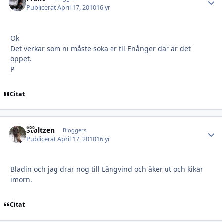
Publicerat
April 17, 2010
16 yr
Ok
Det verkar som ni måste söka er tll Enånger där är det
öppet.
P
Citat
Stoltzen
Autho
Bloggers
Publicerat
April 17, 2010
16 yr
Bladin och jag drar nog till Långvind och åker ut och kikar
imorn.
Citat