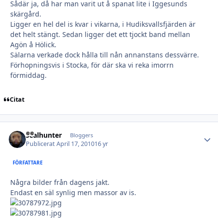
Sådär ja, då har man varit ut å spanat lite i Iggesunds
skärgård.
Ligger en hel del is kvar i vikarna, i Hudiksvallsfjärden är
det helt stängt. Sedan ligger det ett tjockt band mellan
Agön å Hölick.
Sälarna verkade dock hålla till nån annanstans dessvärre.
Förhopningsvis i Stocka, för där ska vi reka imorrn
förmiddag.
Citat
sealhunter
Autho
Bloggers
Publicerat
April 17, 2010
16 yr
FÖRFATTARE
Några bilder från dagens jakt.
Endast en säl synlig men massor av is.