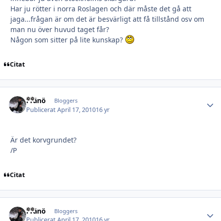
Har ju rötter i norra Roslagen och där måste det gå att
jaga...frågan är om det är besvärligt att få tillstånd osv om
man nu över huvud taget får?
Någon som sitter på lite kunskap?
Citat
Fränö
Autho
Bloggers
Publicerat
April 17, 2010
16 yr
Är det korvgrundet?
/P
Citat
Fränö
Autho
Bloggers
Publicerat
April 17, 2010
16 yr