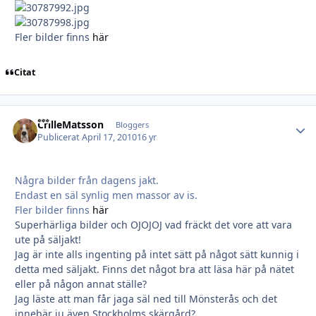
Fler bilder finns
här
Citat
CrilleMatsson
Autho
Bloggers
Publicerat
April 17, 2010
16 yr
Några bilder från dagens jakt.
Endast en säl synlig men massor av is.
Fler bilder finns
här
Superhärliga bilder och OJOJOJ vad fräckt det vore att vara
ute på säljakt!
Jag är inte alls ingenting på intet sätt på något sätt kunnig i
detta med säljakt. Finns det något bra att läsa här på nätet
eller på någon annat ställe?
Jag läste att man får jaga säl ned till Mönsterås och det
innebär ju även Stockholms skärgård?