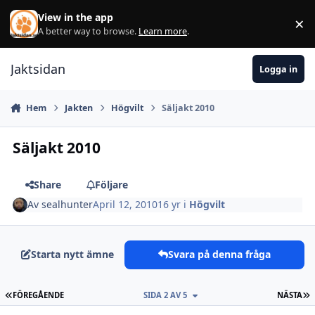
Hoppa till innehåll
View in the app
×
Di
A better way to browse.
Learn more
.
Jaktsidan
Logga in
Hem
Jakten
Högvilt
Säljakt 2010
Säljakt 2010
Share
Följare
Av
sealhunter
April 12, 2010
16 yr
i
Högvilt
Starta nytt ämne
Svara på denna fråga
FÖRSTA SIDAN
S
FÖREGÅENDE
SIDA 2 AV 5
NÄSTA