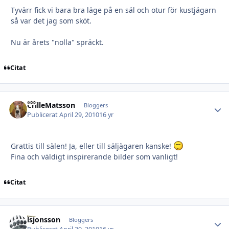
Tyvärr fick vi bara bra läge på en säl och otur för kustjägarn
så var det jag som sköt.
Nu är årets "nolla" spräckt.
Citat
CrilleMatsson
Autho
Bloggers
Publicerat
April 29, 2010
16 yr
Grattis till sälen! Ja, eller till säljägaren kanske!
Fina och väldigt inspirerande bilder som vanligt!
Citat
lsjonsson
Autho
Bloggers