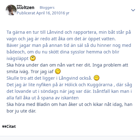
Stoltzen
Autho
Bloggers
Publicerat
April 16, 2010
16 yr
Ta gärna en tur till Lånvind och rapportera, min båt står på
vagn och jag är redo att åka om det är öppet vatten.
Bäver jagar man på annan tid än säl så du hinner nog med
bådeoch, om du nu skött dina sysslor hemma och blir
ivägsläppt
Ska höra under dan om nån vart ner dit. Inga problem att
smita iväg. Tror jag iaf
Skulle tro att det ligger i Långvind också.
Det jag är lite nyfiken på är Hölick och Kuggörarna , där såg
det lovande ut i söndags när jag var där. Isåntfall kan man i
alla fall åka ut å spana av iskanten
Ska höra med Bladin om han åker ut och kikar nåt idag, han
bor ju ute där.
Citat