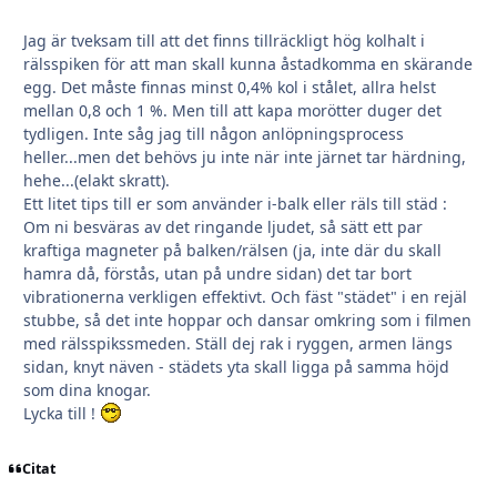
Jag är tveksam till att det finns tillräckligt hög kolhalt i
rälsspiken för att man skall kunna åstadkomma en skärande
egg. Det måste finnas minst 0,4% kol i stålet, allra helst
mellan 0,8 och 1 %. Men till att kapa morötter duger det
tydligen. Inte såg jag till någon anlöpningsprocess
heller...men det behövs ju inte när inte järnet tar härdning,
hehe...(elakt skratt).
Ett litet tips till er som använder i-balk eller räls till städ :
Om ni besväras av det ringande ljudet, så sätt ett par
kraftiga magneter på balken/rälsen (ja, inte där du skall
hamra då, förstås, utan på undre sidan) det tar bort
vibrationerna verkligen effektivt. Och fäst "städet" i en rejäl
stubbe, så det inte hoppar och dansar omkring som i filmen
med rälsspikssmeden. Ställ dej rak i ryggen, armen längs
sidan, knyt näven - städets yta skall ligga på samma höjd
som dina knogar.
Lycka till !
Citat