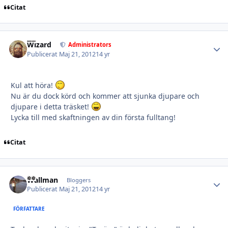
Citat
Wizard
Autho
Administrators
Publicerat
Maj 21, 2012
14 yr
Kul att höra!
Nu är du dock körd och kommer att sjunka djupare och
djupare i detta träsket!
Lycka till med skaftningen av din första fulltang!
Citat
Wallman
Autho
Bloggers
Publicerat
Maj 21, 2012
14 yr
FÖRFATTARE