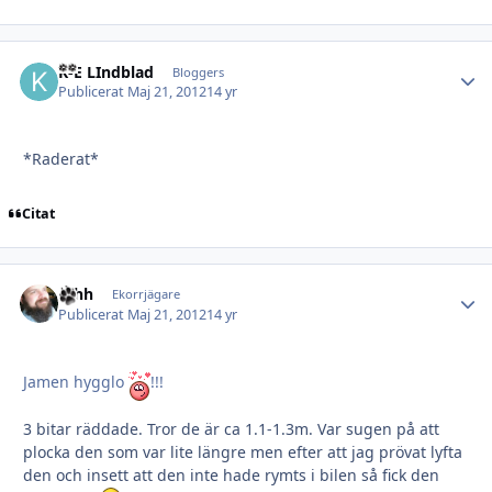
K-E LIndblad
Autho
Bloggers
Publicerat
Maj 21, 2012
14 yr
*Raderat*
Citat
mhh
Autho
Ekorrjägare
Publicerat
Maj 21, 2012
14 yr
Jamen hygglo
!!!
3 bitar räddade. Tror de är ca 1.1-1.3m. Var sugen på att
plocka den som var lite längre men efter att jag prövat lyfta
den och insett att den inte hade rymts i bilen så fick den