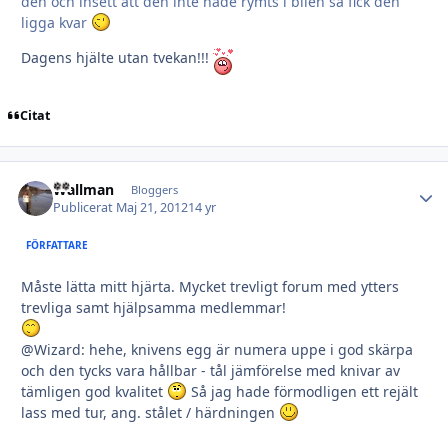
den och insett att den inte hade rymts i bilen så fick den
ligga kvar
Dagens hjälte utan tvekan!!!
Citat
Wallman
Autho
Bloggers
Publicerat
Maj 21, 2012
14 yr
FÖRFATTARE
Måste lätta mitt hjärta. Mycket trevligt forum med ytters
trevliga samt hjälpsamma medlemmar!
@Wizard: hehe, knivens egg är numera uppe i god skärpa
och den tycks vara hållbar - tål jämförelse med knivar av
tämligen god kvalitet
Så jag hade förmodligen ett rejält
lass med tur, ang. stålet / härdningen