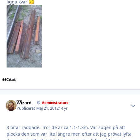
ligga kvar
Citat
Wizard
Autho
Administrators
Publicerat
Maj 21, 2012
14 yr
3 bitar räddade. Tror de är ca 1.1-1.3m. Var sugen på att
plocka den som var lite längre men efter att jag prövat lyfta