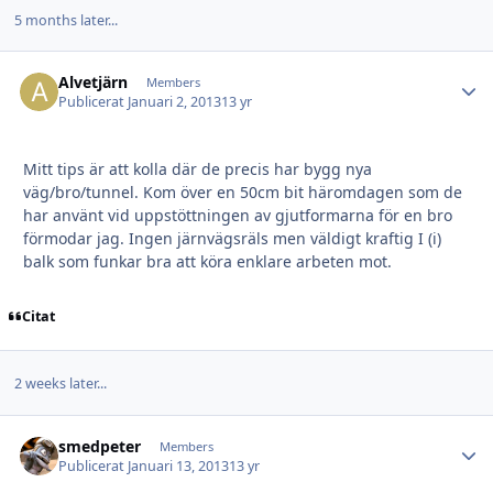
5 months later...
Alvetjärn
Autho
Members
Publicerat
Januari 2, 2013
13 yr
Mitt tips är att kolla där de precis har bygg nya
väg/bro/tunnel. Kom över en 50cm bit häromdagen som de
har använt vid uppstöttningen av gjutformarna för en bro
förmodar jag. Ingen järnvägsräls men väldigt kraftig I (i)
balk som funkar bra att köra enklare arbeten mot.
Citat
2 weeks later...
smedpeter
Autho
Members
Publicerat
Januari 13, 2013
13 yr