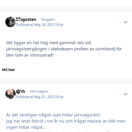
bregotten
Autho
Bloggers
Publicerat
Maj 18, 2012
14 yr
det ligger en hel hög med gammal räls vid
järnvägsövergången i skebokvarn (mitten av sörmland) för
den som är intresserad!
Citat
mhh
Autho
Ekorrjägare
Publicerat
Maj 21, 2012
14 yr
Är det verkligen någon som hittar järnvägsräls?
Jag har letat febrilt i tre år nu och frågat massor av folk men
ingen hittar något...