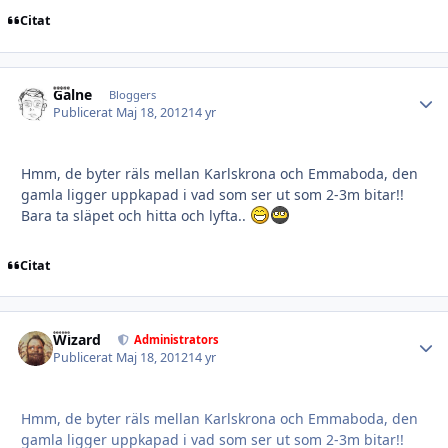
Citat
Galne
Autho
Bloggers
Publicerat
Maj 18, 2012
14 yr
Hmm, de byter räls mellan Karlskrona och Emmaboda, den
gamla ligger uppkapad i vad som ser ut som 2-3m bitar!!
Bara ta släpet och hitta och lyfta..
Citat
Wizard
Autho
Administrators
Publicerat
Maj 18, 2012
14 yr
Hmm, de byter räls mellan Karlskrona och Emmaboda, den
gamla ligger uppkapad i vad som ser ut som 2-3m bitar!!