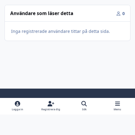
Användare som läser detta
0
Inga registrerade användare tittar på detta sida.
Light Mode
Dark Mode
System Preference
Logga in
Registrera dig
Sök
Menu
Språk
Kontakta oss
Cookies
Jaktsidan.se
Powered by
Invision Community