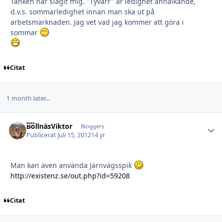
Tanken har slagit mig. "Tyvärr" är ledighet annalkande,
d.v.s. sommarledighet innan man ska ut på
arbetsmarknaden. Jag vet vad jag kommer att göra i
sommar
Citat
1 month later...
BollnäsViktor
Autho
Bloggers
Publicerat
Juli 15, 2012
14 yr
Man kan även använda Järnvägsspik
http://existenz.se/out.php?id=59208
Citat