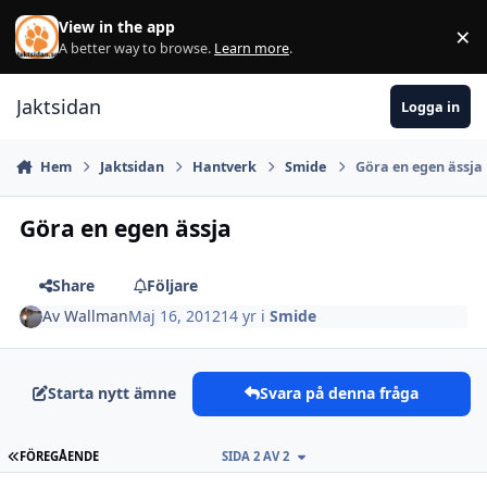
Hoppa till innehåll
View in the app
×
Di
A better way to browse.
Learn more
.
Jaktsidan
Logga in
Hem
Jaktsidan
Hantverk
Smide
Göra en egen ässja
Göra en egen ässja
Share
Följare
Av
Wallman
Maj 16, 2012
14 yr
i
Smide
Starta nytt ämne
Svara på denna fråga
FÖRSTA SIDAN
FÖREGÅENDE
SIDA 2 AV 2