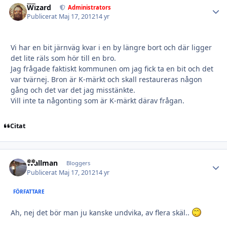
Wizard
Autho
Administrators
Publicerat
Maj 17, 2012
14 yr
Vi har en bit järnväg kvar i en by längre bort och där ligger
det lite räls som hör till en bro.
Jag frågade faktiskt kommunen om jag fick ta en bit och det
var tvärnej. Bron är K-märkt och skall restaureras någon
gång och det var det jag misstänkte.
Vill inte ta någonting som är K-märkt därav frågan.
Citat
Wallman
Autho
Bloggers
Publicerat
Maj 17, 2012
14 yr
FÖRFATTARE
Ah, nej det bör man ju kanske undvika, av flera skäl..