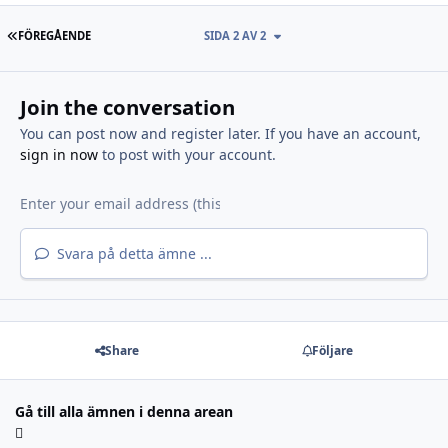
FÖRSTA SIDAN
FÖREGÅENDE
SIDA 2 AV 2
Join the conversation
You can post now and register later. If you have an account,
sign in now
to post with your account.
Svara på detta ämne ...
Share
Följare
Gå till alla ämnen i denna arean