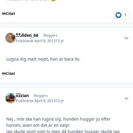
Citat
1
wallden_66
Autho
Bloggers
Publicerat
April 8, 2013
13 yr
Lugna dig med nejet, han är bara 9v.
Citat
ozzian
Autho
Bloggers
Publicerat
April 8, 2013
13 yr
Nej , inte ska han lugna sig, hunden hugger ju efter
honom, även om det är en valp!
Jag skulle gjort som ts men då hunden hugger skulle jag