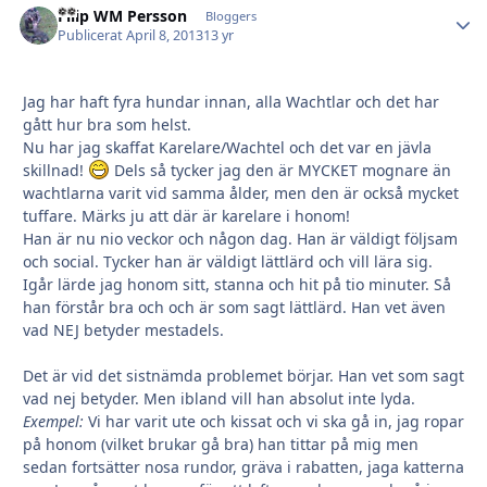
Filip WM Persson
Autho
Bloggers
Publicerat
April 8, 2013
13 yr
Jag har haft fyra hundar innan, alla Wachtlar och det har
gått hur bra som helst.
Nu har jag skaffat Karelare/Wachtel och det var en jävla
skillnad!
Dels så tycker jag den är MYCKET mognare än
wachtlarna varit vid samma ålder, men den är också mycket
tuffare. Märks ju att där är karelare i honom!
Han är nu nio veckor och någon dag. Han är väldigt följsam
och social. Tycker han är väldigt lättlärd och vill lära sig.
Igår lärde jag honom sitt, stanna och hit på tio minuter. Så
han förstår bra och och är som sagt lättlärd. Han vet även
vad NEJ betyder mestadels.
Det är vid det sistnämda problemet börjar. Han vet som sagt
vad nej betyder. Men ibland vill han absolut inte lyda.
Exempel:
Vi har varit ute och kissat och vi ska gå in, jag ropar
på honom (vilket brukar gå bra) han tittar på mig men
sedan fortsätter nosa rundor, gräva i rabatten, jaga katterna