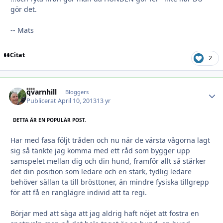
gör det.
-- Mats
Citat
2
qvarnhill
Autho
Bloggers
Publicerat
April 10, 2013
13 yr
DETTA ÄR EN POPULÄR POST.
Har med fasa följt tråden och nu när de värsta vågorna lagt
sig så tänkte jag komma med ett råd som bygger upp
samspelet mellan dig och din hund, framför allt så stärker
det din position som ledare och en stark, tydlig ledare
behöver sällan ta till brösttoner, än mindre fysiska tillgrepp
för att få en ranglägre individ att ta regi.
Börjar med att säga att jag aldrig haft nöjet att fostra en