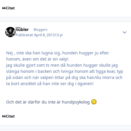
Citat
hubler
Autho
Bloggers
Publicerat
April 8, 2013
13 yr
Nej , inte ska han lugna sig, hunden hugger ju efter
honom, även om det är en valp!
Jag skulle gjort som ts men då hunden hugger skulle jag
slänga honom i backen och tvinga honom att ligga kvar, typ
på sidan och när valpen tittar på dig ska han/du morra och
ta bort ansiktet så han inte ser dig i ögonen!
Och det är därför du inte är hundpsykolog
Citat