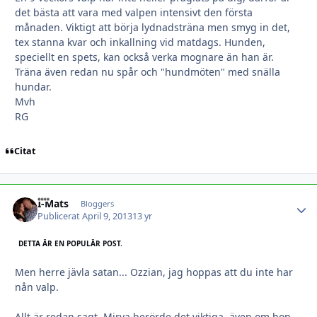
det bästa att vara med valpen intensivt den första
månaden. Viktigt att börja lydnadsträna men smyg in det,
tex stanna kvar och inkallning vid matdags. Hunden,
speciellt en spets, kan också verka mognare än han är.
Träna även redan nu spår och "hundmöten" med snälla
hundar.
Mvh
RG
Citat
I-Mats
Autho
Bloggers
Publicerat
April 9, 2013
13 yr
DETTA ÄR EN POPULÄR POST.
Men herre jävla satan... Ozzian, jag hoppas att du inte har
nån valp.
Allt är redan sagt. Mirva berörde det viktiga, även om hon