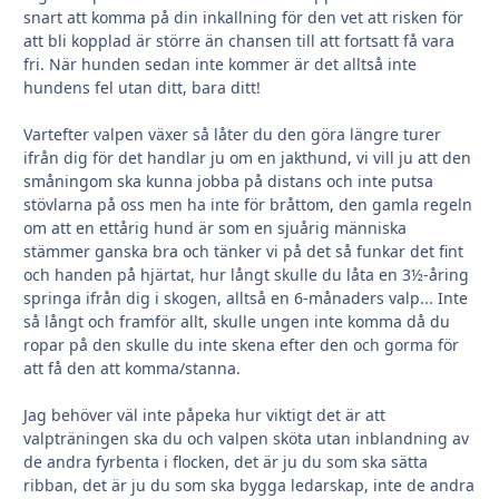
snart att komma på din inkallning för den vet att risken för
att bli kopplad är större än chansen till att fortsatt få vara
fri. När hunden sedan inte kommer är det alltså inte
hundens fel utan ditt, bara ditt!
Vartefter valpen växer så låter du den göra längre turer
ifrån dig för det handlar ju om en jakthund, vi vill ju att den
småningom ska kunna jobba på distans och inte putsa
stövlarna på oss men ha inte för bråttom, den gamla regeln
om att en ettårig hund är som en sjuårig människa
stämmer ganska bra och tänker vi på det så funkar det fint
och handen på hjärtat, hur långt skulle du låta en 3½-åring
springa ifrån dig i skogen, alltså en 6-månaders valp... Inte
så långt och framför allt, skulle ungen inte komma då du
ropar på den skulle du inte skena efter den och gorma för
att få den att komma/stanna.
Jag behöver väl inte påpeka hur viktigt det är att
valpträningen ska du och valpen sköta utan inblandning av
de andra fyrbenta i flocken, det är ju du som ska sätta
ribban, det är ju du som ska bygga ledarskap, inte de andra