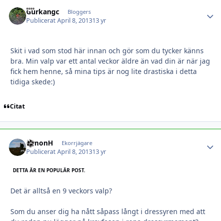
Gurkangc
Autho
Bloggers
Publicerat
April 8, 2013
13 yr
Skit i vad som stod här innan och gör som du tycker känns
bra. Min valp var ett antal veckor äldre än vad din är när jag
fick hem henne, så mina tips är nog lite drastiska i detta
tidiga skede:)
Citat
SimonH
Autho
Ekorrjägare
Publicerat
April 8, 2013
13 yr
DETTA ÄR EN POPULÄR POST.
Det är alltså en 9 veckors valp?
Som du anser dig ha nått såpass långt i dressyren med att