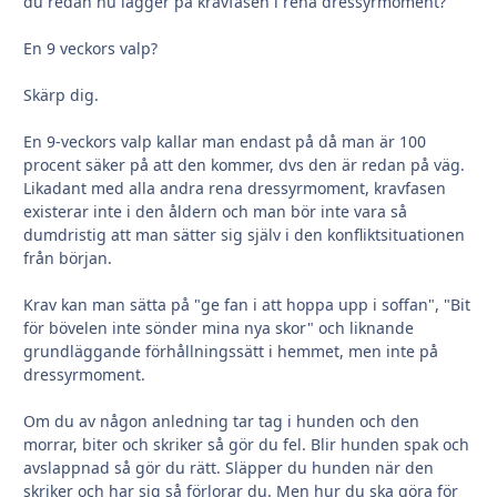
du redan nu lägger på kravfasen i rena dressyrmoment?
En 9 veckors valp?
Skärp dig.
En 9-veckors valp kallar man endast på då man är 100
procent säker på att den kommer, dvs den är redan på väg.
Likadant med alla andra rena dressyrmoment, kravfasen
existerar inte i den åldern och man bör inte vara så
dumdristig att man sätter sig själv i den konfliktsituationen
från början.
Krav kan man sätta på "ge fan i att hoppa upp i soffan", "Bit
för bövelen inte sönder mina nya skor" och liknande
grundläggande förhållningssätt i hemmet, men inte på
dressyrmoment.
Om du av någon anledning tar tag i hunden och den
morrar, biter och skriker så gör du fel. Blir hunden spak och
avslappnad så gör du rätt. Släpper du hunden när den
skriker och har sig så förlorar du. Men hur du ska göra för