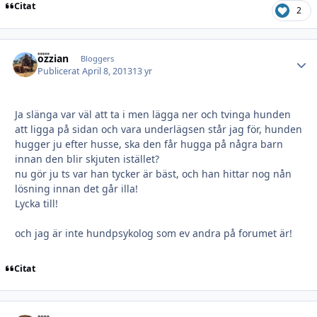
Citat
2
ozzian
Autho
Bloggers
Publicerat
April 8, 2013
13 yr
Ja slänga var väl att ta i men lägga ner och tvinga hunden
att ligga på sidan och vara underlägsen står jag för, hunden
hugger ju efter husse, ska den får hugga på några barn
innan den blir skjuten istället?
nu gör ju ts var han tycker är bäst, och han hittar nog nån
lösning innan det går illa!
Lycka till!
och jag är inte hundpsykolog som ev andra på forumet är!
Citat