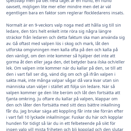
spetsvalp men på det hela taget är en hund, en hund
oavsett, möjligen lite mer eller mindre men det är väl
egentligen bara en faktor som reglerar flockledarens insats.
Normalt är en 9-veckors valp noga med att hålla sig till sin
ledare, den törs helt enkelt inte röra sig några längre
sträckor från ledaren och detta faktum ska man använda sig
av. Gå oftast med valpen lös i skog och mark, låt den
utforska omgivningen men kalla ofta på den och kalla på
den vänligt, om den inte kommer så hjälper det inte att
gorma åt den eller jaga den, det betyder bara ilska och/eller
lek. Om valpen inte kommer när du kallar på den, se till att
den i vart fall ser dig, vänd dig om och gå ifrån valpen i
sakta mak, inte många valpar vågar då vara kvar utan sin
människa utan väljer i stället att följa sin ledare. När så
valpen kommer ge den lite beröm och låt den fortsätta att
fjanta omkring. Ju oftare du kallar på valpen, klappar om
den och låter den fortsätta med sitt dess bättre inkallning
får du. Jag brukar säga att koppling får inte ske förrän efter
i vart fall 10 lyckade inkallningar. Fuskar du här och kopplar
hunden för tidigt så lär du in ett felbeteende på sikt för
ingen valp vill mista friheten och bli kopplad och den slutar