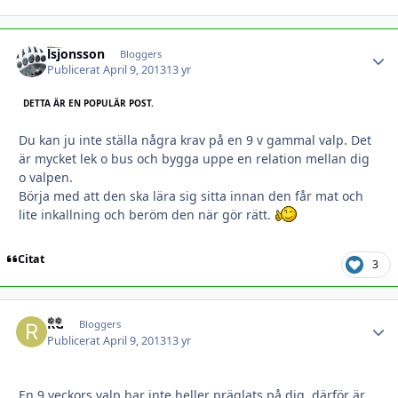
lsjonsson
Autho
Bloggers
Publicerat
April 9, 2013
13 yr
DETTA ÄR EN POPULÄR POST.
Du kan ju inte ställa några krav på en 9 v gammal valp. Det
är mycket lek o bus och bygga uppe en relation mellan dig
o valpen.
Börja med att den ska lära sig sitta innan den får mat och
lite inkallning och beröm den när gör rätt.
Citat
3
RG
Autho
Bloggers
Publicerat
April 9, 2013
13 yr
En 9 veckors valp har inte heller präglats på dig, därför är