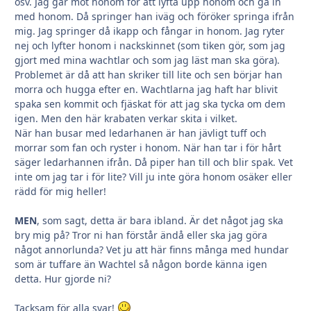
osv. Jag går mot honom för att lyfta upp honom och gå in
med honom. Då springer han iväg och föröker springa ifrån
mig. Jag springer då ikapp och fångar in honom. Jag ryter
nej och lyfter honom i nackskinnet (som tiken gör, som jag
gjort med mina wachtlar och som jag läst man ska göra).
Problemet är då att han skriker till lite och sen börjar han
morra och hugga efter en. Wachtlarna jag haft har blivit
spaka sen kommit och fjäskat för att jag ska tycka om dem
igen. Men den här krabaten verkar skita i vilket.
När han busar med ledarhanen är han jävligt tuff och
morrar som fan och ryster i honom. När han tar i för hårt
säger ledarhannen ifrån. Då piper han till och blir spak. Vet
inte om jag tar i för lite? Vill ju inte göra honom osäker eller
rädd för mig heller!
MEN
, som sagt, detta är bara ibland. Är det något jag ska
bry mig på? Tror ni han förstår ändå eller ska jag göra
något annorlunda? Vet ju att här finns många med hundar
som är tuffare än Wachtel så någon borde känna igen
detta. Hur gjorde ni?
Tacksam för alla svar!