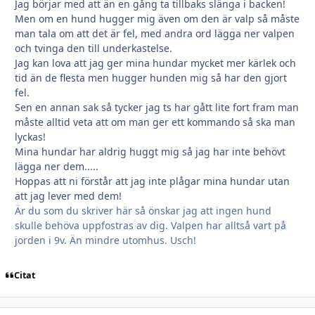
Jag börjar med att än en gång ta tillbaks slänga i backen!
Men om en hund hugger mig även om den är valp så måste
man tala om att det är fel, med andra ord lägga ner valpen
och tvinga den till underkastelse.
Jag kan lova att jag ger mina hundar mycket mer kärlek och
tid än de flesta men hugger hunden mig så har den gjort
fel.
Sen en annan sak så tycker jag ts har gått lite fort fram man
måste alltid veta att om man ger ett kommando så ska man
lyckas!
Mina hundar har aldrig huggt mig så jag har inte behövt
lägga ner dem.....
Hoppas att ni förstår att jag inte plågar mina hundar utan
att jag lever med dem!
Är du som du skriver här så önskar jag att ingen hund
skulle behöva uppfostras av dig. Valpen har alltså vart på
jorden i 9v. Än mindre utomhus. Usch!
Citat