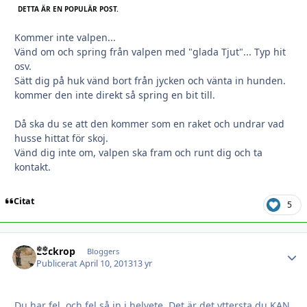
DETTA ÄR EN POPULÄR POST.
Kommer inte valpen...
Vänd om och spring från valpen med "glada Tjut"... Typ hit
osv.
Sätt dig på huk vänd bort från jycken och vänta in hunden.
kommer den inte direkt så spring en bit till.
Då ska du se att den kommer som en raket och undrar vad
husse hittat för skoj.
Vänd dig inte om, valpen ska fram och runt dig och ta
kontakt.
Citat
5
Lockrop
Autho
Bloggers
Publicerat
April 10, 2013
13 yr
Du har fel, och fel så in i helvete. Det är det yttersta du KAN