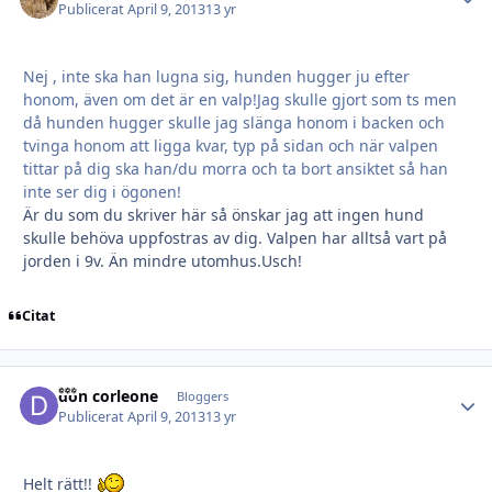
Publicerat
April 9, 2013
13 yr
Nej , inte ska han lugna sig, hunden hugger ju efter
honom, även om det är en valp!Jag skulle gjort som ts men
då hunden hugger skulle jag slänga honom i backen och
tvinga honom att ligga kvar, typ på sidan och när valpen
tittar på dig ska han/du morra och ta bort ansiktet så han
inte ser dig i ögonen!
Är du som du skriver här så önskar jag att ingen hund
skulle behöva uppfostras av dig. Valpen har alltså vart på
jorden i 9v. Än mindre utomhus.Usch!
Citat
don corleone
Autho
Bloggers
Publicerat
April 9, 2013
13 yr
Helt rätt!!