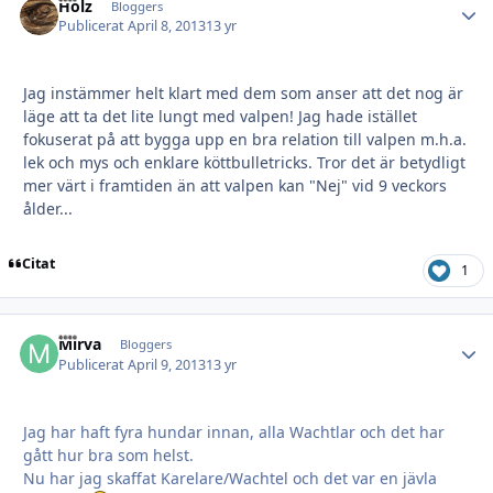
Holz
Autho
Bloggers
Publicerat
April 8, 2013
13 yr
Jag instämmer helt klart med dem som anser att det nog är
läge att ta det lite lungt med valpen! Jag hade istället
fokuserat på att bygga upp en bra relation till valpen m.h.a.
lek och mys och enklare köttbulletricks. Tror det är betydligt
mer värt i framtiden än att valpen kan "Nej" vid 9 veckors
ålder...
Citat
1
Mirva
Autho
Bloggers
Publicerat
April 9, 2013
13 yr
Jag har haft fyra hundar innan, alla Wachtlar och det har
gått hur bra som helst.
Nu har jag skaffat Karelare/Wachtel och det var en jävla