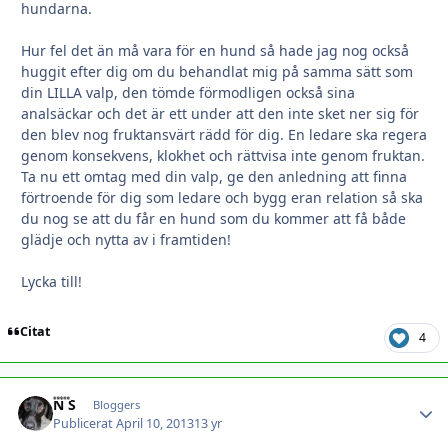
hundarna.
Hur fel det än må vara för en hund så hade jag nog också
huggit efter dig om du behandlat mig på samma sätt som
din LILLA valp, den tömde förmodligen också sina
analsäckar och det är ett under att den inte sket ner sig för
den blev nog fruktansvärt rädd för dig. En ledare ska regera
genom konsekvens, klokhet och rättvisa inte genom fruktan.
Ta nu ett omtag med din valp, ge den anledning att finna
förtroende för dig som ledare och bygg eran relation så ska
du nog se att du får en hund som du kommer att få både
glädje och nytta av i framtiden!
Lycka till!
Citat
4
N S
Autho
Bloggers
Publicerat
April 10, 2013
13 yr