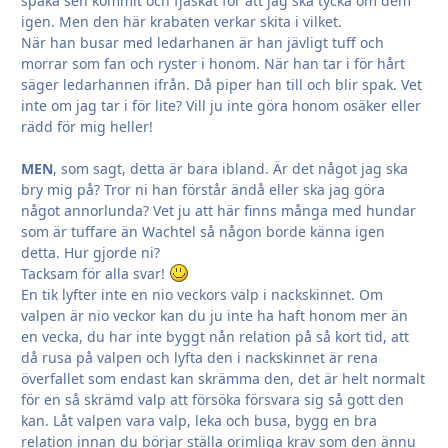
spaka sen kommit och fjäskat för att jag ska tycka om dem
igen. Men den här krabaten verkar skita i vilket.
När han busar med ledarhanen är han jävligt tuff och
morrar som fan och ryster i honom. När han tar i för hårt
säger ledarhannen ifrån. Då piper han till och blir spak. Vet
inte om jag tar i för lite? Vill ju inte göra honom osäker eller
rädd för mig heller!
MEN
, som sagt, detta är bara ibland. Är det något jag ska
bry mig på? Tror ni han förstår ändå eller ska jag göra
något annorlunda? Vet ju att här finns många med hundar
som är tuffare än Wachtel så någon borde känna igen
detta. Hur gjorde ni?
Tacksam för alla svar!
En tik lyfter inte en nio veckors valp i nackskinnet. Om
valpen är nio veckor kan du ju inte ha haft honom mer än
en vecka, du har inte byggt nån relation på så kort tid, att
då rusa på valpen och lyfta den i nackskinnet är rena
överfallet som endast kan skrämma den, det är helt normalt
för en så skrämd valp att försöka försvara sig så gott den
kan. Låt valpen vara valp, leka och busa, bygg en bra
relation innan du börjar ställa orimliga krav som den ännu