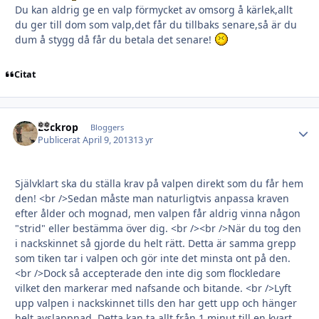
Du kan aldrig ge en valp förmycket av omsorg å kärlek,allt
du ger till dom som valp,det får du tillbaks senare,så är du
dum å stygg då får du betala det senare!
Citat
Lockrop
Autho
Bloggers
Publicerat
April 9, 2013
13 yr
Självklart ska du ställa krav på valpen direkt som du får hem
den! <br />Sedan måste man naturligtvis anpassa kraven
efter ålder och mognad, men valpen får aldrig vinna någon
"strid" eller bestämma över dig. <br /><br />När du tog den
i nackskinnet så gjorde du helt rätt. Detta är samma grepp
som tiken tar i valpen och gör inte det minsta ont på den.
<br />Dock så accepterade den inte dig som flockledare
vilket den markerar med nafsande och bitande. <br />Lyft
upp valpen i nackskinnet tills den har gett upp och hänger
helt avslappnad. Detta kan ta allt från 1 minut till en kvart