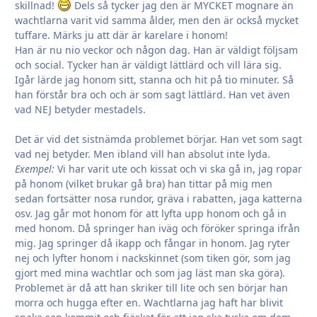
skillnad!
Dels så tycker jag den är MYCKET mognare än
wachtlarna varit vid samma ålder, men den är också mycket
tuffare. Märks ju att där är karelare i honom!
Han är nu nio veckor och någon dag. Han är väldigt följsam
och social. Tycker han är väldigt lättlärd och vill lära sig.
Igår lärde jag honom sitt, stanna och hit på tio minuter. Så
han förstår bra och och är som sagt lättlärd. Han vet även
vad NEJ betyder mestadels.
Det är vid det sistnämda problemet börjar. Han vet som sagt
vad nej betyder. Men ibland vill han absolut inte lyda.
Exempel:
Vi har varit ute och kissat och vi ska gå in, jag ropar
på honom (vilket brukar gå bra) han tittar på mig men
sedan fortsätter nosa rundor, gräva i rabatten, jaga katterna
osv. Jag går mot honom för att lyfta upp honom och gå in
med honom. Då springer han iväg och föröker springa ifrån
mig. Jag springer då ikapp och fångar in honom. Jag ryter
nej och lyfter honom i nackskinnet (som tiken gör, som jag
gjort med mina wachtlar och som jag läst man ska göra).
Problemet är då att han skriker till lite och sen börjar han
morra och hugga efter en. Wachtlarna jag haft har blivit