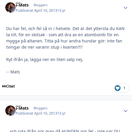
I-Mats
Autho
Bloggers
Publicerat
April 10, 2013
13 yr
Du har fel, och fel så in i helvete. Det är det yttersta du KAN
ta till, för en skitsak - som att dra av en atombomb för en
mygga på altanen. Titta på hur andra hundar gör: inte fan
tvingar de ner varann stup i kvarten?!?
Ryt ifrån ja, lägga ner en liten valp nej.
-- Mats
Citat
1
I-Mats
Autho
Bloggers
Publicerat
April 10, 2013
13 yr
...och ryta ifrån gör man då HUNDEN gör fel - inte när DU