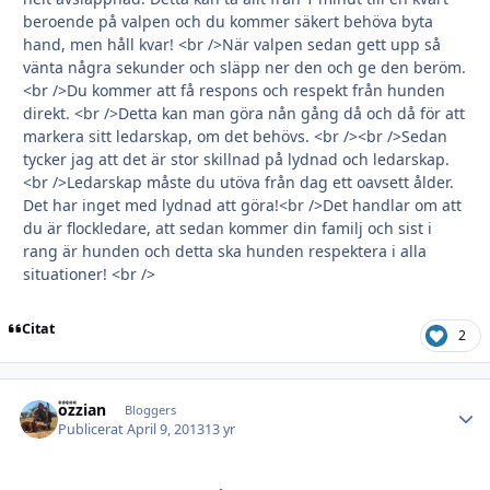
beroende på valpen och du kommer säkert behöva byta
hand, men håll kvar! <br />När valpen sedan gett upp så
vänta några sekunder och släpp ner den och ge den beröm.
<br />Du kommer att få respons och respekt från hunden
direkt. <br />Detta kan man göra nån gång då och då för att
markera sitt ledarskap, om det behövs. <br /><br />Sedan
tycker jag att det är stor skillnad på lydnad och ledarskap.
<br />Ledarskap måste du utöva från dag ett oavsett ålder.
Det har inget med lydnad att göra!<br />Det handlar om att
du är flockledare, att sedan kommer din familj och sist i
rang är hunden och detta ska hunden respektera i alla
situationer! <br />
Citat
2
ozzian
Autho
Bloggers
Publicerat
April 9, 2013
13 yr