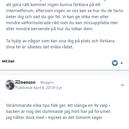
att göra rätt kommer ingen kunna förklara på ett
internetforum, eftersom ingen av oss kan se hur du de facto
beter dig och vad du gör fel. Vi kan ge olika mer eller
mindre välformulerade råd som du kan missuppfatta mer
eller mindre beroende på hur du tolkar dem.
Ta hjälp av någon som kan visa dig på plats och förklara
dina fel är således det enkla rådet.
Citat
4
Almenson
Autho
Bloggers
Publicerat
April 8, 2013
13 yr
Skrämmande vilka tips folk ger. Att slänga en 9v valp i
backen är nog det dummaste jag hört här på forumet.
Jag håller dock med i mycket av det SimonH säger.