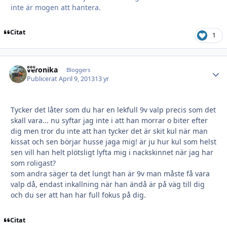
inte är mogen att hantera.
Citat
1
veronika
Autho
Bloggers
Publicerat
April 9, 2013
13 yr
Tycker det låter som du har en lekfull 9v valp precis som det
skall vara... nu syftar jag inte i att han morrar o biter efter
dig men tror du inte att han tycker det är skit kul när man
kissat och sen börjar husse jaga mig! är ju hur kul som helst
sen vill han helt plötsligt lyfta mig i nackskinnet när jag har
som roligast?
som andra säger ta det lungt han är 9v man måste få vara
valp då, endast inkallning när han ändå är på väg till dig
och du ser att han har full fokus på dig.
Citat