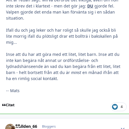
inte skrev det i klartext - men det gör jag:
DU
gjorde fel.
Valpen gjorde det enda man kan förvänta sig i en sådan
situation.
Ifall du och jag leker och har roligt så skulle jag också bli
lite morrig ifall du plötsligt drar ett bollträ i bakskallen på
mig...
Inse att du har att göra med ett litet, litet barn. Inse att du
inte kan begära nåt annat ur ordförståelse- och
lydnadshänseende än vad du kan begära från ett litet, litet
barn - helt bortsett från att du är
minst
en månad ifrån att
ha en rimlig social kontakt.
-- Mats
Citat
4
wallden_66
Autho
Bloggers