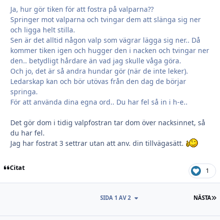
Ja, hur gör tiken för att fostra på valparna??
Springer mot valparna och tvingar dem att slänga sig ner
och ligga helt stilla.
Sen är det alltid någon valp som vägrar lägga sig ner.. Då
kommer tiken igen och hugger den i nacken och tvingar ner
den.. betydligt hårdare än vad jag skulle våga göra.
Och jo, det är så andra hundar gör (när de inte leker).
Ledarskap kan och bör utövas från den dag de börjar
springa.
För att använda dina egna ord.. Du har fel så in i h-e..
Det gör dom i tidig valpfostran tar dom över nacksinnet, så
du har fel.
Jag har fostrat 3 settrar utan att anv. din tillvägasätt.
Citat
1
S
SIDA 1 AV 2
NÄSTA