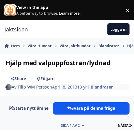
Hoppa till innehåll
View in the app
×
Di
A better way to browse.
Learn more
.
Jaktsidan
Logga in
Hem
Våra Hundar
Våra Jakthundar
Blandraser
Hjä
Hjälp med valpuppfostran/lydnad
Share
Följare
Av
Filip WM Persson
April 8, 2013
13 yr
i
Blandraser
Starta nytt ämne
Svara på denna fråga
S
SIDA 1 AV 2
NÄSTA