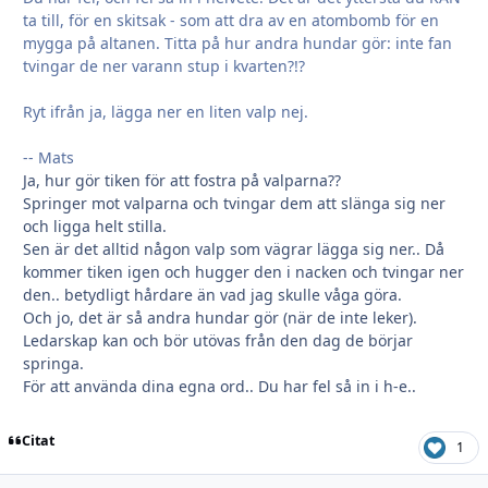
ta till, för en skitsak - som att dra av en atombomb för en
mygga på altanen. Titta på hur andra hundar gör: inte fan
tvingar de ner varann stup i kvarten?!?
Ryt ifrån ja, lägga ner en liten valp nej.
-- Mats
Ja, hur gör tiken för att fostra på valparna??
Springer mot valparna och tvingar dem att slänga sig ner
och ligga helt stilla.
Sen är det alltid någon valp som vägrar lägga sig ner.. Då
kommer tiken igen och hugger den i nacken och tvingar ner
den.. betydligt hårdare än vad jag skulle våga göra.
Och jo, det är så andra hundar gör (när de inte leker).
Ledarskap kan och bör utövas från den dag de börjar
springa.
För att använda dina egna ord.. Du har fel så in i h-e..
Citat
1