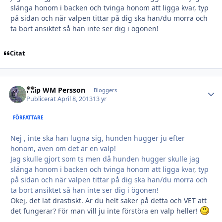
slänga honom i backen och tvinga honom att ligga kvar, typ
på sidan och när valpen tittar på dig ska han/du morra och
ta bort ansiktet så han inte ser dig i ögonen!
Citat
Filip WM Persson
Autho
Bloggers
Publicerat
April 8, 2013
13 yr
FÖRFATTARE
Nej , inte ska han lugna sig, hunden hugger ju efter
honom, även om det är en valp!
Jag skulle gjort som ts men då hunden hugger skulle jag
slänga honom i backen och tvinga honom att ligga kvar, typ
på sidan och när valpen tittar på dig ska han/du morra och
ta bort ansiktet så han inte ser dig i ögonen!
Okej, det lät drastiskt. Är du helt säker på detta och VET att
det fungerar? För man vill ju inte förstöra en valp heller!