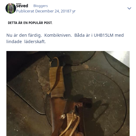
seved
Autho
Bloggers
Publicerat
December 24, 2018
7 yr
DETTA ÄR EN POPULÄR POST.
Nu är den färdig. Kombikniven. Båda är i UHB15LM med
lindade läderskaft.