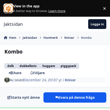
Hoppa till innehåll
View in the app
×
Di
A better way to browse.
Learn more
.
Jaktsidan
Logga in
Hem
Jaktsidan
Hantverk
Knivar
Kombo
Kombo
dolk
dubbelkniv
huggare
piggypack
Share
Följare
Av
seved
December 24, 2018
7 yr
i
Knivar
Starta nytt ämne
Svara på denna fråga