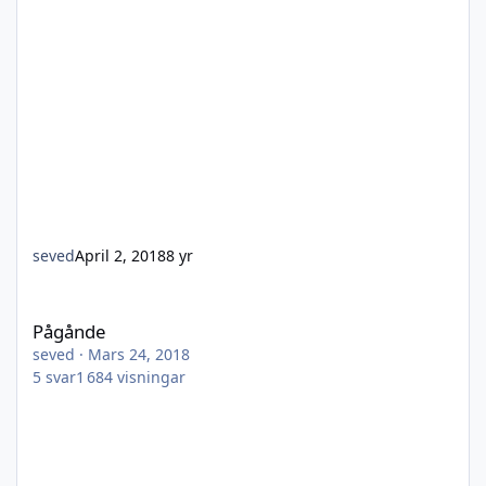
seved
April 2, 2018
8 yr
Pågånde
Pågånde
seved
·
Mars 24, 2018
5
svar
1 684
visningar