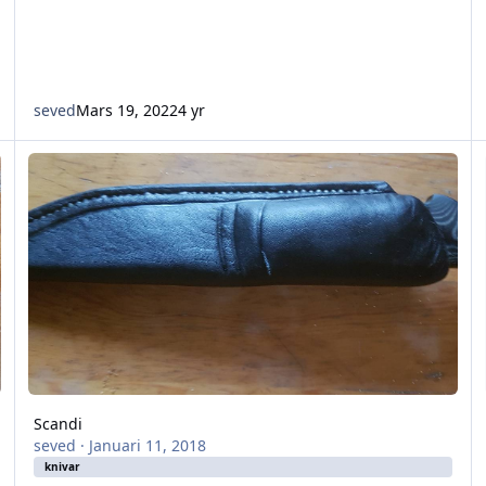
seved
Mars 19, 2022
4 yr
Scandi
K
Scandi
seved
·
Januari 11, 2018
knivar