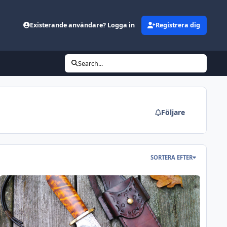
Existerande användare? Logga in
Registrera dig
Search...
Följare
SORTERA EFTER
ivar jag gjort i höst!