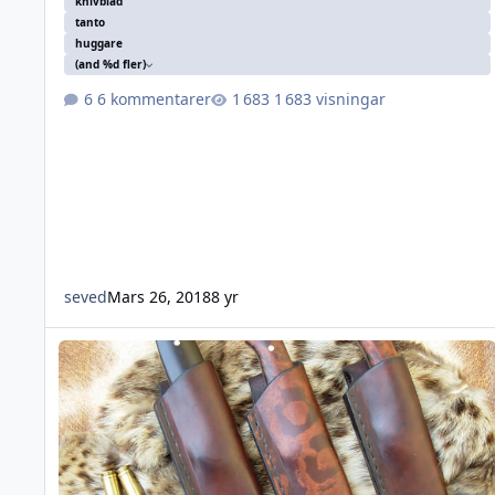
knivblad
tanto
huggare
(and %d fler)
6 kommentarer
1 683 visningar
seved
Mars 26, 2018
8 yr
Safari knivar