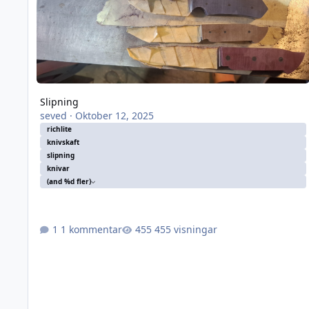
Slipning
seved
·
Oktober 12, 2025
richlite
knivskaft
slipning
knivar
(and %d fler)
1 kommentar
455 visningar