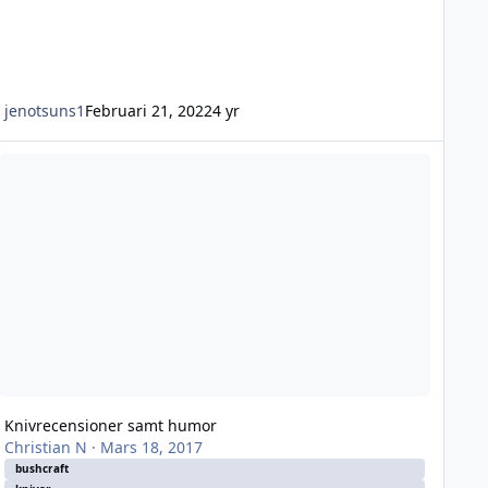
jenotsuns1
Februari 21, 2022
4 yr
nivrecensioner samt humor
Knivrecensioner samt humor
Christian N
·
Mars 18, 2017
bushcraft