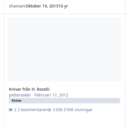
shamani
Oktober 19, 2015
10 yr
Knivar från H. Roselli
Knivar från H. Roselli
petterasker
·
Februari 17, 2012
Knivar
2 kommentarer
3 356 visningar