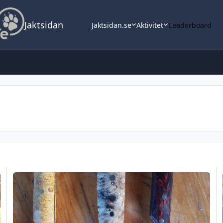
Jaktsidan
Jaktsidan.se
Aktivitet
Leaderboard
Några nya knivar.
Kn