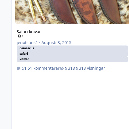
Safari knivar
3
jenotsuns1
·
Augusti 3, 2015
damascus
safari
knivar
51 kommentarer
9 318 visningar