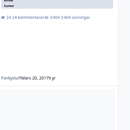
knivar
humor
24 kommentarer
3 404 visningar
Fonkystuff
Mars 20, 2017
9 yr
ttade några knivar....