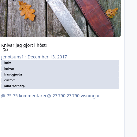
Knivar jag gjort i höst!
3
jenotsuns1
·
December 13, 2017
kniv
knivar
handgjorda
custom
(and %d fler)
75 kommentarer
23 790 visningar