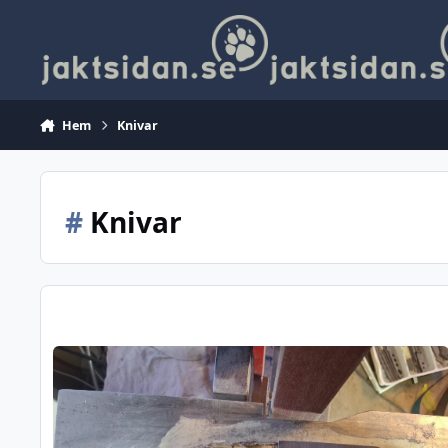
Hoppa till innehåll
Hem
Knivar
#
Knivar
Slipning