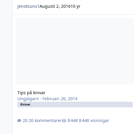
jenotsuns1
Augusti 2, 2016
10 yr
Tips på knivar
Tips på knivar
UngJägarn
·
Februari 26, 2014
Knivar
20 kommentarer
8 448 visningar