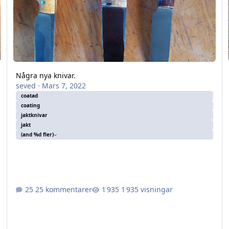
Några nya knivar.
seved
·
Mars 7, 2022
coatad
coating
jaktknivar
jakt
(and %d fler)
25 kommentarer
1 935 visningar