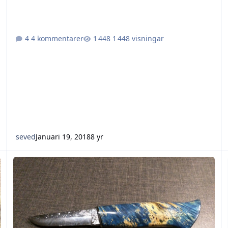
4 kommentarer
1 448 visningar
seved
Januari 19, 2018
8 yr
Mina knivar och projekt
Hi