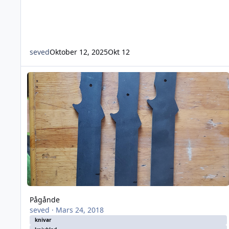
seved
Oktober 12, 2025
Okt 12
Pågånde
Pågånde
seved
·
Mars 24, 2018
knivar