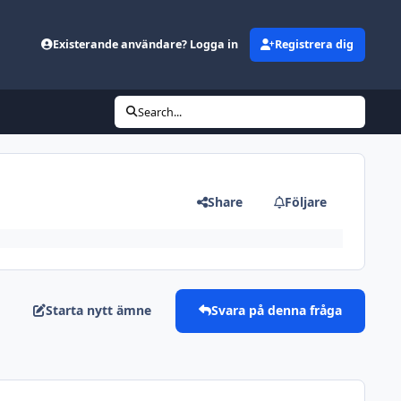
Existerande användare? Logga in
Registrera dig
Search...
Share
Följare
Starta nytt ämne
Svara på denna fråga