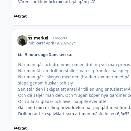
Vårens auktion fick mig att gå igång. /C
Citat
hs_merkel
Bloggers
Publicerat
April 19, 2024
2 yr
5 hours ago Dansken sa:
När man går och drömmer om en drilling vet man precis
När man får en drilling ställer man sig framför hallspe
När man går i skogen med den (för den kommer med på VARJE
släpa genom buskar och sly.
Sen står den i skåpet ett antal år till en ung entusias
Och då säljer man den. Och frugan köper nya gardiner o
Och alla är glada- och lever happily ever after
Går med min drilling huvuddelen när jag gått med hund. 
Drilling är lika självklart som att man måste ha en 6,5x55
Citat