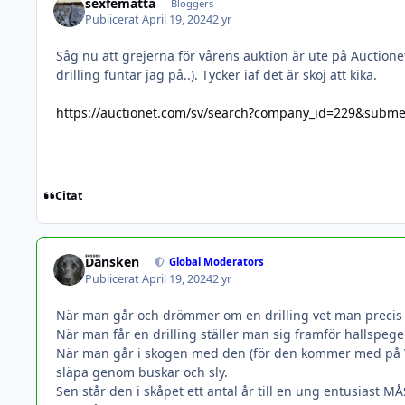
sexfemåtta
Bloggers
Publicerat
April 19, 2024
2 yr
Såg nu att grejerna för vårens auktion är ute på Auctione
drilling funtar jag på..). Tycker iaf det är skoj att kika.
https://auctionet.com/sv/search?company_id=229&subm
Citat
Dansken
Global Moderators
Publicerat
April 19, 2024
2 yr
När man går och drömmer om en drilling vet man precis
När man får en drilling ställer man sig framför hallspe
När man går i skogen med den (för den kommer med på VARJE
släpa genom buskar och sly.
Sen står den i skåpet ett antal år till en ung entusias