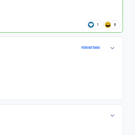
1
8
Author stats
FÖRFATTARE
Author stats