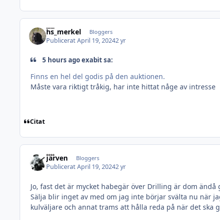
hs_merkel
Bloggers
Publicerat
April 19, 2024
2 yr
5 hours ago exabit sa:
Finns en hel del godis på den auktionen.
Måste vara riktigt tråkig, har inte hittat någe av intresse
Citat
Järven
Bloggers
Publicerat
April 19, 2024
2 yr
Jo, fast det är mycket habegär över Drilling är dom änd
Sälja blir inget av med om jag inte börjar svälta nu när ja
kulväljare och annat trams att hålla reda på när det ska g