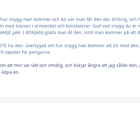
 hur snygg man kommer och bli när man får den där drilling, och
geln med bössan i armvecket och konstaterar: Gud vad snygg du är 
 jakt- I BÖRJAN) gläds man åt den, intill man kommer på att den är
t MÅSTE ha den- övertygad om hur snygg han kommer att bli med den
ch tapeter för pengarna
om att min var lätt och smidig, och börjar ångra att jag sålde den,
n köpa en.