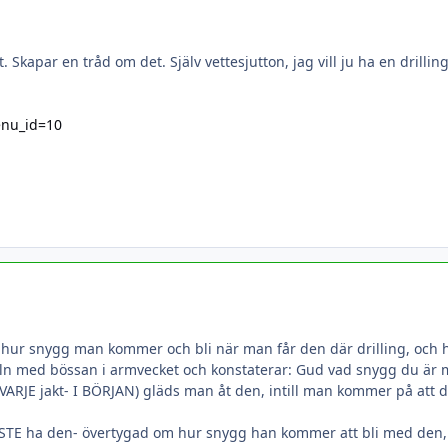
t. Skapar en tråd om det. Själv vettesjutton, jag vill ju ha en dri
enu_id=10
 hur snygg man kommer och bli när man får den där drilling, och
geln med bössan i armvecket och konstaterar: Gud vad snygg du är 
 jakt- I BÖRJAN) gläds man åt den, intill man kommer på att den är
t MÅSTE ha den- övertygad om hur snygg han kommer att bli med den