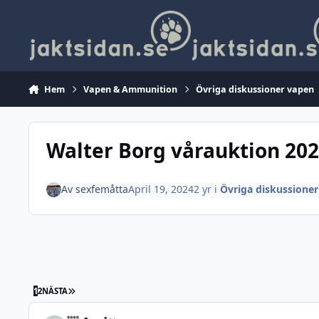
Hoppa till innehåll
Hem
Vapen & Ammunition
Övriga diskussioner vapen
Walter Borg vårauktion 20
Av
sexfemåtta
April 19, 2024
2 yr
i
Övriga diskussione
SISTA SIDAN
1
2
NÄSTA