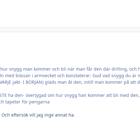
 hur snygg man kommer och bli när man får den där drilling, och
geln med bössan i armvecket och konstaterar: Gud vad snygg du är 
 jakt- I BÖRJAN) gläds man åt den, intill man kommer på att den är
t MÅSTE ha den- övertygad om hur snygg han kommer att bli med den
ch tapeter för pengarna
Och eftersök vill jag inge annat ha.
.