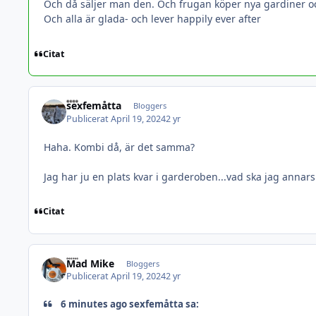
Och då säljer man den. Och frugan köper nya gardiner o
Och alla är glada- och lever happily ever after
Citat
sexfemåtta
Bloggers
Publicerat
April 19, 2024
2 yr
Haha. Kombi då, är det samma?
Jag har ju en plats kvar i garderoben...vad ska jag annars
Citat
Mad Mike
Bloggers
Publicerat
April 19, 2024
2 yr
6 minutes ago sexfemåtta sa: