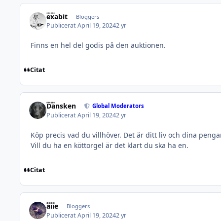
exabit
Bloggers
Publicerat
April 19, 2024
2 yr
Finns en hel del godis på den auktionen.
Citat
Dansken
Global Moderators
Publicerat
April 19, 2024
2 yr
Köp precis vad du villhöver. Det är ditt liv och dina pengar
Vill du ha en köttorgel är det klart du ska ha en.
Citat
alle
Bloggers
Publicerat
April 19, 2024
2 yr