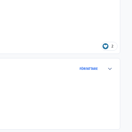
2
Author stats
FÖRFATTARE