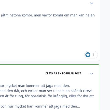
Author stats
lling (åtminstone kombi, men varför kombi om man kan ha en
1
Author stats
DETTA ÄR EN POPULÄR POST.
 hur mycket man kommer att jaga med den.
med den där, och tycker man ser ut som en Skånsk Greve.
 för tung, för opraktisk, för krånglig, eller för dyr att
, och hur mycket han kommer att jaga med den...