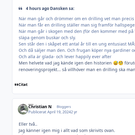
4 hours ago Dansken sa:
När man går och drömmer om en drilling vet man precis
När man får en drilling ställer man sig framför hallspe
När man går i skogen med den (för den kommer med på VARJE
släpa genom buskar och sly.
Sen står den i skåpet ett antal år till en ung entusias
Och då säljer man den. Och frugan köper nya gardiner o
Och alla är glada- och lever happily ever after
Men helvete vad jag kände igen den historien
förut
😅
🧐
renoveringsprojekt... så villhöver man en drilling ska ma
Citat
Christian N
Bloggers
Publicerat
April 19, 2024
2 yr
Eller två..
Jag känner igen mig i allt vad som skrivits ovan.