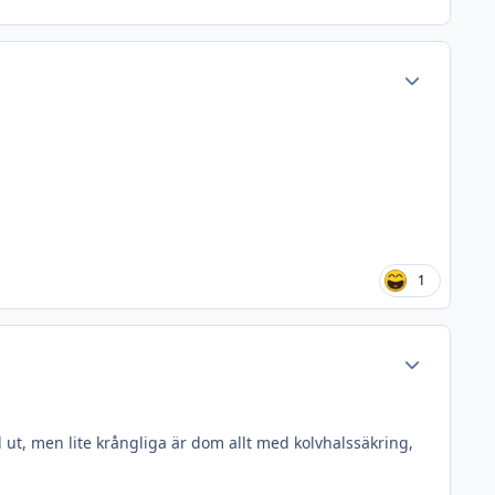
Author stats
1
Author stats
el ut, men lite krångliga är dom allt med kolvhalssäkring,