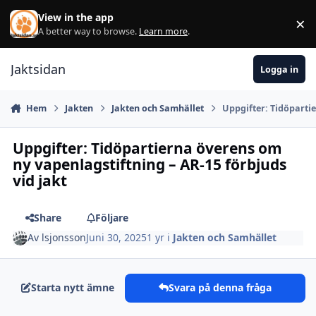
Hoppa till innehåll
View in the app
×
Di
A better way to browse.
Learn more
.
Jaktsidan
Logga in
Hem
Jakten
Jakten och Samhället
Uppgifter: Tidöpartie
Uppgifter: Tidöpartierna överens om
ny vapenlagstiftning – AR-15 förbjuds
vid jakt
Share
Följare
Av
lsjonsson
Juni 30, 2025
1 yr
i
Jakten och Samhället
Starta nytt ämne
Svara på denna fråga