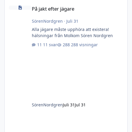
På jakt efter jägare
På jakt efter jägare
SörenNordgren
·
Juli 31
Alla jägare måste upphöra att existera!
hälsningar från Molkom Sören Nordgren
11 svar
288 visningar
SörenNordgren
Juli 31
Jul 31