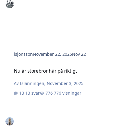
lsjonsson
November 22, 2025
Nov 22
Nu är storebror här på riktigt
Nu är storebror här på riktigt
Av
Islänningen
,
November 3, 2025
13 svar
776 visningar