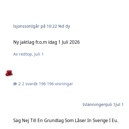
lsjonsson
Igår på 10:22
%d dy
Ny jaktlag fr.o.m idag 1 Juli 2026
Ny jaktlag fr.o.m idag 1 Juli 2026
Av
redtop
,
Juli 1
2 svar
196 visningar
Islänningen
Juli 1
Jul 1
Säg Nej Till En Grundlag Som Låser In Sverige I Eu.
Säg Nej Till En Grundlag Som Låser In Sverige I Eu.