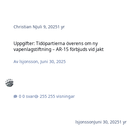
Christian N
Juli 9, 2025
1 yr
Uppgifter: Tidöpartierna överens om ny vapenlagstiftning – AR-15 f
Uppgifter: Tidöpartierna överens om ny
vapenlagstiftning – AR-15 förbjuds vid jakt
Av
lsjonsson
,
Juni 30, 2025
0 svar
255 visningar
lsjonsson
Juni 30, 2025
1 yr