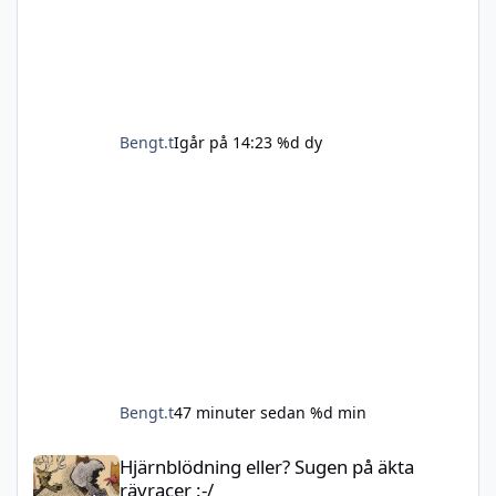
Bengt.t
Igår på 14:23
%d dy
Bengt.t
47 minuter sedan
%d min
Hjärnblödning eller? Sugen på äkta rävracer :-/
Hjärnblödning eller? Sugen på äkta
rävracer :-/