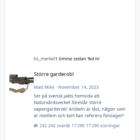
hs_merkel
1 timme sedan
%d hr
Större garderob!
Större garderob!
Mad Mike
·
November 14, 2023
Ser på svensk jakts hemsida att
Naturvårdsverket föreslår större
vapengarderob! Artikeln är låst, någon som
är medlem och kort kan referera förslaget?
242 svar
17 290 visningar