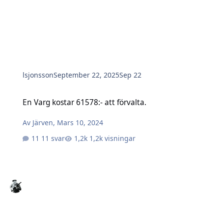
lsjonsson
September 22, 2025
Sep 22
En Varg kostar 61578:- att förvalta.
En Varg kostar 61578:- att förvalta.
Av
Järven
,
Mars 10, 2024
11 svar
1,2k visningar