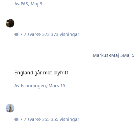
Av
PAS
,
Maj 3
7 svar
373 visningar
MarkusR
Maj 5
Maj 5
England går mot blyfritt
England går mot blyfritt
Av
Islänningen
,
Mars 15
7 svar
355 visningar