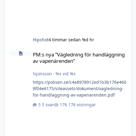
Hipshot
4 timmar sedan
%d hr
PM:s nya ”Vägledning för handläggning av vapenärenden”
PM:s nya ”Vägledning för handläggning
av vapenärenden”
lsjonsson
·
%s vid %s
https://polisen.se/c4e8978912ed1b3b176e460
9f04e6175/siteassets/dokument/vagledning-
for-handlaggning-av-vapenarenden.pdf
5 svar
176 visningar