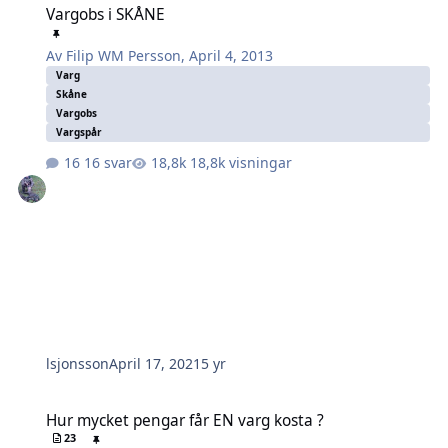
Vargobs i SKÅNE
Av
Filip WM Persson
,
April 4, 2013
Varg
Skåne
Vargobs
Vargspår
16 svar
18,8k visningar
lsjonsson
April 17, 2021
5 yr
Hur mycket pengar får EN varg kosta ?
Hur mycket pengar får EN varg kosta ?
23