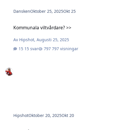
Dansken
Oktober 25, 2025
Okt 25
Kommunala viltvårdare? >>
Kommunala viltvårdare? >>
Av
Hipshot
,
Augusti 25, 2025
15 svar
797 visningar
Hipshot
Oktober 20, 2025
Okt 20
"I en hållbar framtid bör jaktens roll lyftas fram."