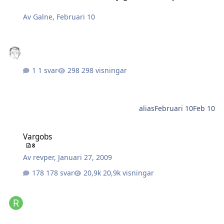
Av
Galne
,
Februari 10
1 svar
298 visningar
alias
Februari 10
Feb 10
Vargobs
Vargobs
8
Av
revper
,
Januari 27, 2009
178 svar
20,9k visningar