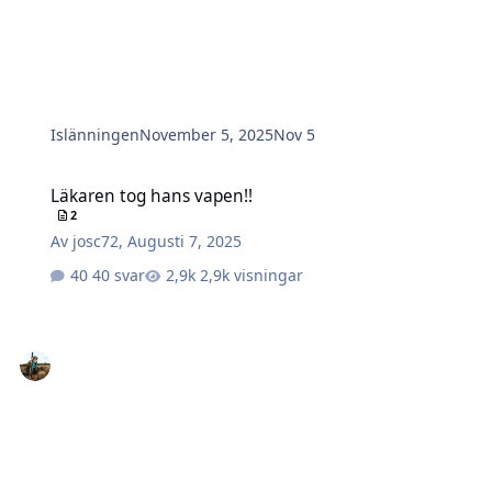
Islänningen
November 5, 2025
Nov 5
Läkaren tog hans vapen!!
Läkaren tog hans vapen!!
2
Av
josc72
,
Augusti 7, 2025
40 svar
2,9k visningar