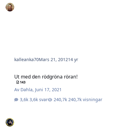
kalleanka70
Mars 21, 2012
14 yr
Ut med den rödgröna röran!
Ut med den rödgröna röran!
143
Av
Dahla
,
Juni 17, 2021
3,6k svar
240,7k visningar