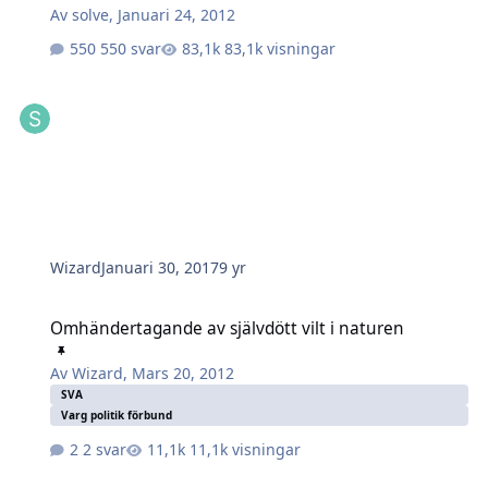
Av
solve
,
Januari 24, 2012
550 svar
83,1k visningar
Wizard
Januari 30, 2017
9 yr
Omhändertagande av självdött vilt i naturen
Omhändertagande av självdött vilt i naturen
Av
Wizard
,
Mars 20, 2012
SVA
Varg politik förbund
2 svar
11,1k visningar