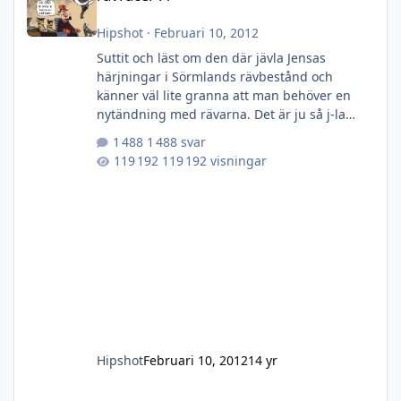
Hipshot
·
Februari 10, 2012
Suttit och läst om den där jävla Jensas
härjningar i Sörmlands rävbestånd och
känner väl lite granna att man behöver en
nytändning med rävarna. Det är ju så j-la
läckert att sitta ute nattetid, har fan gått och
1 488 svar
blivit lite bekväm! Ett sätt, japp helt igenom
119 192 visningar
sjukt, är att byta bössa/skaffa ny. Har ju en
Hornet i skåpet som inte används något och
skulle kunna byta plats med en rävbössa av
rang! Alternativet är att pipa om Vixen vilket
iofs är lättare misstänker jag? Hur eller hur,
lite sugen på
Hipshot
Februari 10, 2012
14 yr