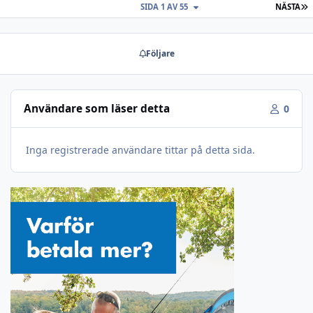
S
SIDA 1 AV 55
NÄSTA
Följare
Användare som läser detta
0
Inga registrerade användare tittar på detta sida.