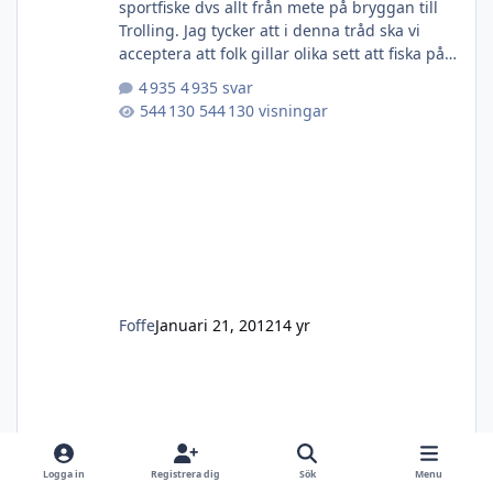
sportfiske dvs allt från mete på bryggan till
Trolling. Jag tycker att i denna tråd ska vi
acceptera att folk gillar olika sett att fiska på.
Jag kan flugfiska med en hands, tvåhands,
4 935 svar
men kan även använda skeddrag eller
544 130 visningar
spinnare. Älskar att smyga fram till en Bäck i
fjällen för att fiska Börting som min Mormor
så. Om ni inte vet vad Börting är så kan jag
säga att det är Bäcköring. Så här är alla
välkomna att skriva i. Du som bara fiskar på
din semest
Foffe
Januari 21, 2012
14 yr
Logga in
Registrera dig
Sök
Menu