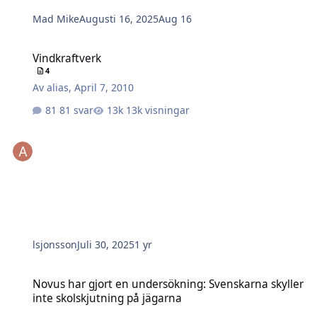
Mad Mike
Augusti 16, 2025
Aug 16
Vindkraftverk
Vindkraftverk
4
Av
alias
,
April 7, 2010
81 svar
13k visningar
lsjonsson
Juli 30, 2025
1 yr
Novus har gjort en undersökning: Svenskarna skyller inte skolskju
Novus har gjort en undersökning: Svenskarna skyller
inte skolskjutning på jägarna