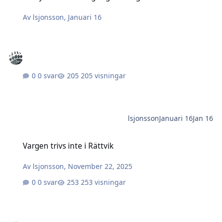
Av
lsjonsson
,
Januari 16
0 svar
205 visningar
lsjonsson
Januari 16
Jan 16
Vargen trivs inte i Rättvik
Vargen trivs inte i Rättvik
Av
lsjonsson
,
November 22, 2025
0 svar
253 visningar