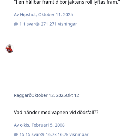
"I en hållbar framtid bör jaktens roll lyftas fram."
Av
Hipshot
,
Oktober 11, 2025
1 svar
271 visningar
Raggarö
Oktober 12, 2025
Okt 12
Vad händer med vapnen vid dödsfall??
Vad händer med vapnen vid dödsfall??
Av
olkis
,
Februari 5, 2008
15 svar
16,7k visningar