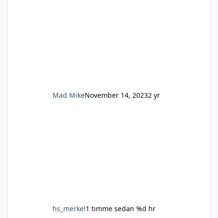
Mad Mike
November 14, 2023
2 yr
hs_merkel
1 timme sedan
%d hr