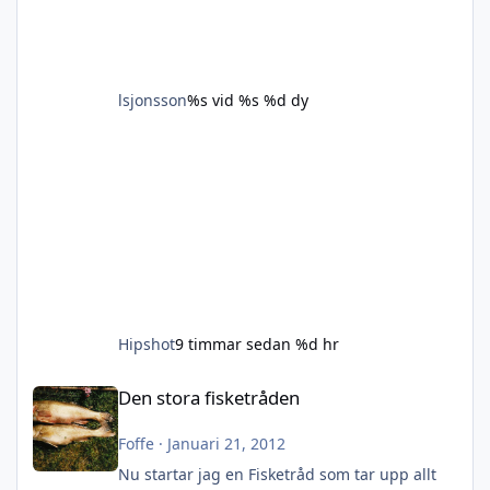
lsjonsson
%s vid %s
%d dy
Hipshot
9 timmar sedan
%d hr
Den stora fisketråden
Den stora fisketråden
Foffe
·
Januari 21, 2012
Nu startar jag en Fisketråd som tar upp allt