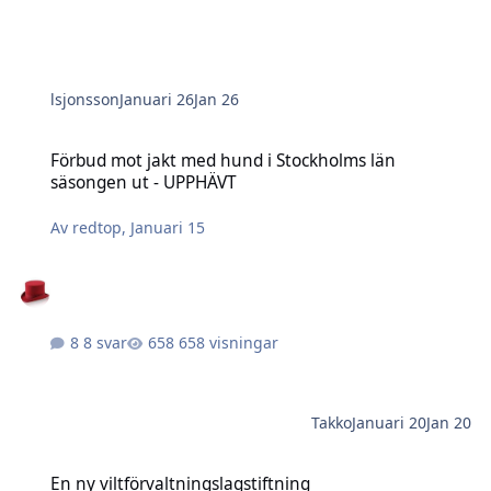
lsjonsson
Januari 26
Jan 26
Förbud mot jakt med hund i Stockholms län säsongen ut - UPPHÄV
Förbud mot jakt med hund i Stockholms län
säsongen ut - UPPHÄVT
Av
redtop
,
Januari 15
8 svar
658 visningar
Takko
Januari 20
Jan 20
En ny viltförvaltningslagstiftning
En ny viltförvaltningslagstiftning