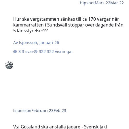
Hipshot
Mars 22
Mar 22
Hur ska vargstammen sänkas till ca 170 vargar när kammarrätten i 
Hur ska vargstammen sänkas till ca 170 vargar när
kammarrätten i Sundsvall stoppar överklagande från
5 länsstyrelse???
Av
lsjonsson
,
Januari 26
3 svar
322 visningar
lsjonsson
Februari 23
Feb 23
V:a Götaland ska anställa jägare - Svensk Jakt
V:a Götaland ska anställa jägare - Svensk Jakt