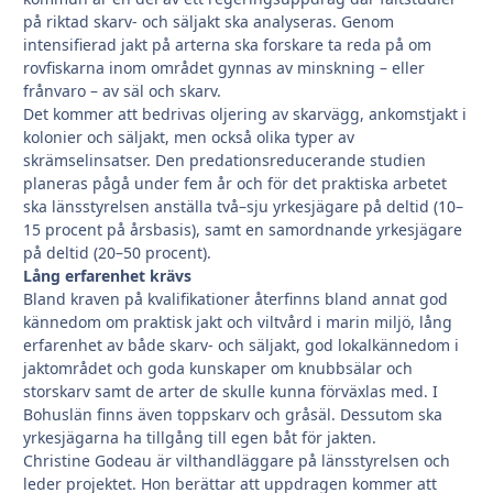
på riktad skarv- och säljakt ska analyseras. Genom
intensifierad jakt på arterna ska forskare ta reda på om
rovfiskarna inom området gynnas av minskning – eller
frånvaro – av säl och skarv.
Det kommer att bedrivas oljering av skarvägg, ankomstjakt i
kolonier och säljakt, men också olika typer av
skrämselinsatser. Den predationsreducerande studien
planeras pågå under fem år och för det praktiska arbetet
ska länsstyrelsen anställa två–sju yrkesjägare på deltid (10–
15 procent på årsbasis), samt en samordnande yrkesjägare
på deltid (20–50 procent).
Lång erfarenhet krävs
Bland kraven på kvalifikationer återfinns bland annat god
kännedom om praktisk jakt och viltvård i marin miljö, lång
erfarenhet av både skarv- och säljakt, god lokalkännedom i
jaktområdet och goda kunskaper om knubbsälar och
storskarv samt de arter de skulle kunna förväxlas med. I
Bohuslän finns även toppskarv och gråsäl. Dessutom ska
yrkesjägarna ha tillgång till egen båt för jakten.
Christine Godeau är vilthandläggare på länsstyrelsen och
leder projektet. Hon berättar att uppdragen kommer att