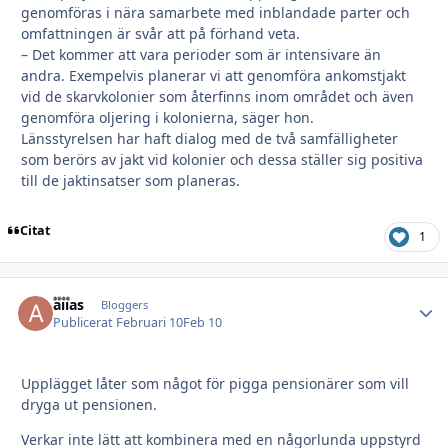
genomföras i nära samarbete med inblandade parter och
omfattningen är svår att på förhand veta.
– Det kommer att vara perioder som är intensivare än
andra. Exempelvis planerar vi att genomföra ankomstjakt
vid de skarvkolonier som återfinns inom området och även
genomföra oljering i kolonierna, säger hon.
Länsstyrelsen har haft dialog med de två samfälligheter
som berörs av jakt vid kolonier och dessa ställer sig positiva
till de jaktinsatser som planeras.
Citat
1
alias
Autho
Bloggers
Publicerat
Februari 10
Feb 10
Upplägget låter som något för pigga pensionärer som vill
dryga ut pensionen.
Verkar inte lätt att kombinera med en någorlunda uppstyrd