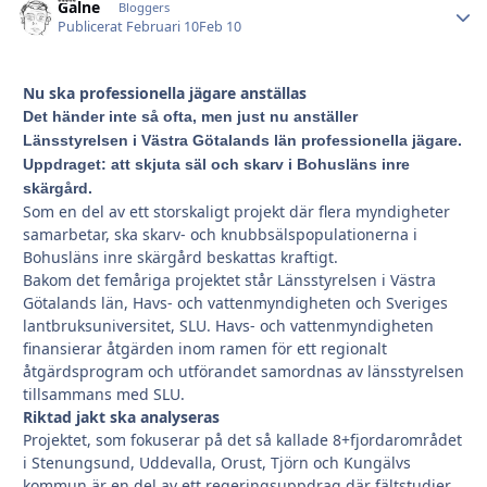
Galne
Autho
Bloggers
Publicerat
Februari 10
Feb 10
Nu ska professionella jägare anställas
Det händer inte så ofta, men just nu anställer
Länsstyrelsen i Västra Götalands län professionella jägare.
Uppdraget: att skjuta säl och skarv i Bohusläns inre
skärgård.
Som en del av ett storskaligt projekt där flera myndigheter
samarbetar, ska skarv- och knubbsälspopulationerna i
Bohusläns inre skärgård beskattas kraftigt.
Bakom det femåriga projektet står Länsstyrelsen i Västra
Götalands län, Havs- och vattenmyndigheten och Sveriges
lantbruksuniversitet, SLU. Havs- och vattenmyndigheten
finansierar åtgärden inom ramen för ett regionalt
åtgärdsprogram och utförandet samordnas av länsstyrelsen
tillsammans med SLU.
Riktad jakt ska analyseras
Projektet, som fokuserar på det så kallade 8+fjordarområdet
i Stenungsund, Uddevalla, Orust, Tjörn och Kungälvs
kommun är en del av ett regeringsuppdrag där fältstudier