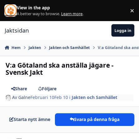
Hoppa till innehåll
View in the app
×
Di
A better way to browse.
Learn more
.
Jaktsidan
Logga in
Hem
Jakten
Jakten och Samhället
V:a Götaland ska anst
V:a Götaland ska anställa jägare -
Svensk Jakt
Share
Följare
Av
Galne
Februari 10
Feb 10
i
Jakten och Samhället
Starta nytt ämne
Svara på denna fråga