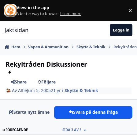
Hoppa till innehåll
View in the app
×
Di
A better way to browse.
Learn more
.
Jaktsidan
Logga in
Hem
Vapen & Ammunition
Skytte & Teknik
Rekyltråden
Rekyltråden Diskussioner
Share
Följare
Av
Alfie
Juni 5, 2005
21 yr
i
Skytte & Teknik
Starta nytt ämne
Svara på denna fråga
FÖRSTA SIDAN
FÖREGÅENDE
SIDA 3 AV 3