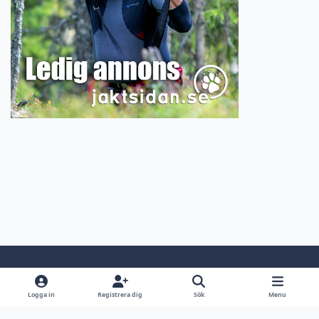
Light Mode
Dark Mode
System Preference
Logga in
Registrera dig
Sök
Menu
Språk
Kontakta oss
Cookies