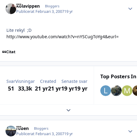
Kolavippen
Autho
Bloggers
Publicerat
Februari 3, 2007
19 yr
Lite rekyl ;D
http://www.youtube.com/watch?v=nYSCugToYg4&eurl=
Citat
Top Posters In
Svar
Visningar
Created
Senaste svar
51
33,3k
21 yr
21 yr
19 yr
19 yr
Expand topic overview
roben
Autho
Bloggers
Publicerat
Februari 3, 2007
19 yr