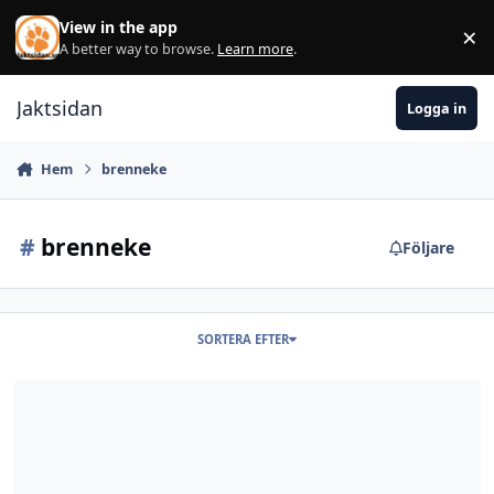
Hoppa till innehåll
View in the app
×
Di
A better way to browse.
Learn more
.
Jaktsidan
Logga in
Hem
brenneke
#
brenneke
Följare
SORTERA EFTER
Räffla pipan på slugbössan?