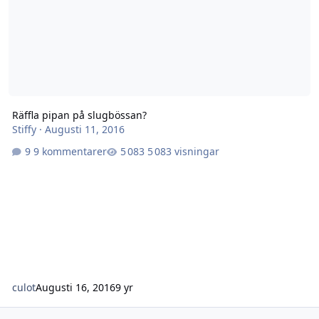
Räffla pipan på slugbössan?
Stiffy
·
Augusti 11, 2016
9 kommentarer
5 083 visningar
culot
Augusti 16, 2016
9 yr