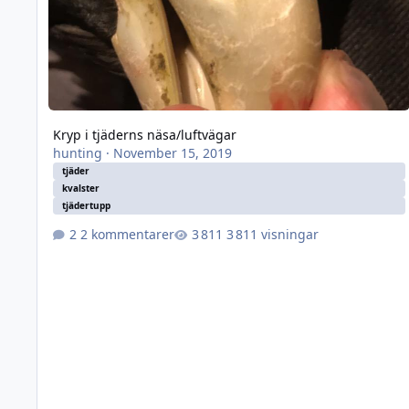
Kryp i tjäderns näsa/luftvägar
hunting
·
November 15, 2019
tjäder
kvalster
tjädertupp
2 kommentarer
3 811 visningar