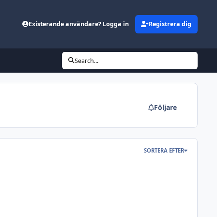
Existerande användare? Logga in
Registrera dig
Search...
Följare
SORTERA EFTER