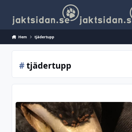
Hoppa till innehåll
Hem
tjädertupp
#
tjädertupp
Kryp i tjäderns näsa/luftvägar