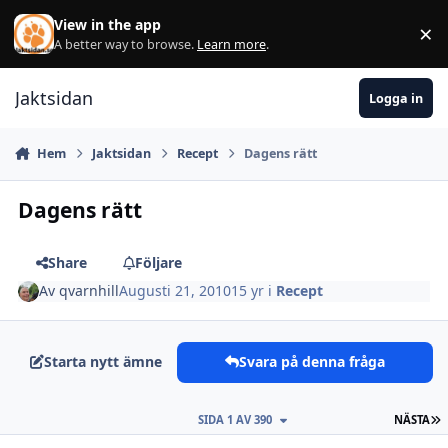
Hoppa till innehåll
View in the app
×
Di
A better way to browse.
Learn more
.
Jaktsidan
Logga in
Hem
Jaktsidan
Recept
Dagens rätt
Dagens rätt
Share
Följare
Av
qvarnhill
Augusti 21, 2010
15 yr
i
Recept
Starta nytt ämne
Svara på denna fråga
S
SIDA 1 AV 390
NÄSTA