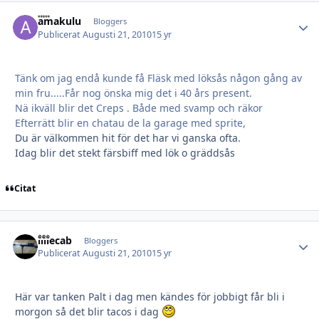
amakulu
Autho
Bloggers
Publicerat
Augusti 21, 2010
15 yr
Tänk om jag endå kunde få Fläsk med löksås någon gång av
min fru.....Får nog önska mig det i 40 års present.
Nä ikväll blir det Creps . Både med svamp och räkor
Efterrätt blir en chatau de la garage med sprite,
Du är välkommen hit för det har vi ganska ofta.
Idag blir det stekt färsbiff med lök o gräddsås
Citat
lillecab
Autho
Bloggers
Publicerat
Augusti 21, 2010
15 yr
Här var tanken Palt i dag men kändes för jobbigt får bli i
morgon så det blir tacos i dag