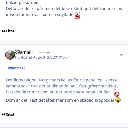
bakad på surdeg.
Detta var dock i går men det blev riktigt gott det kan marcus
intyga för han var här och snyltade
Citat
qvarnhill
Autho
Bloggers
Publicerat
Augusti 21, 2010
15 yr
FÖRFATTARE
Det finns något i Norge som kallas för raspeballer - kanske
samma sak? Tror det är liknande palt, fast grövre struktur..
fast det låter mer som att det borde vara potatisbullar...
Dom är det! Fast det låter mer som en skadad kroppsdel
Citat