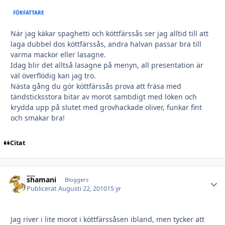
FÖRFATTARE
När jag käkar spaghetti och köttfärssås ser jag alltid till att
laga dubbel dos köttfärssås, andra halvan passar bra till
varma mackor eller lasagne.
Idag blir det alltså lasagne på menyn, all presentation är
väl överflödig kan jag tro.
Nästa gång du gör köttfärssås prova att fräsa med
tändsticksstora bitar av morot samtidigt med löken och
krydda upp på slutet med grovhackade oliver, funkar fint
och smakar bra!
Citat
shamani
Autho
Bloggers
Publicerat
Augusti 22, 2010
15 yr
Jag river i lite morot i köttfärssåsen ibland, men tycker att