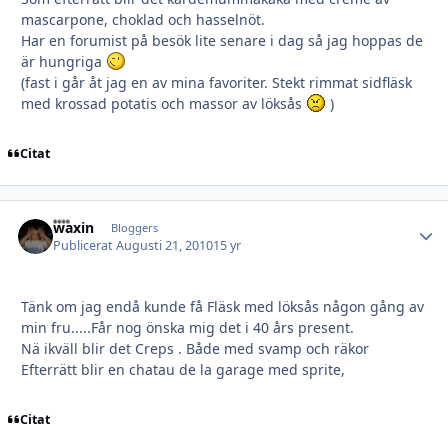
mascarpone, choklad och hasselnöt.
Har en forumist på besök lite senare i dag så jag hoppas de
är hungriga
(fast i går åt jag en av mina favoriter. Stekt rimmat sidfläsk
med krossad potatis och massor av löksås
)
Citat
waxin
Autho
Bloggers
Publicerat
Augusti 21, 2010
15 yr
Tänk om jag endå kunde få Fläsk med löksås någon gång av
min fru.....Får nog önska mig det i 40 års present.
Nä ikväll blir det Creps . Både med svamp och räkor
Efterrätt blir en chatau de la garage med sprite,
Citat