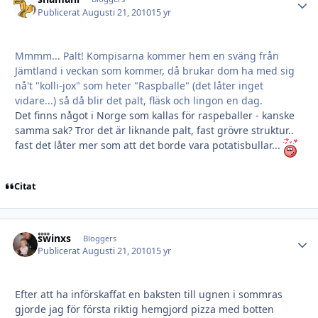
Publicerat
Augusti 21, 2010
15 yr
Mmmm... Palt! Kompisarna kommer hem en sväng från
Jämtland i veckan som kommer, då brukar dom ha med sig
nå't "kolli-jox" som heter "Raspballe" (det låter inget
vidare...) så då blir det palt, fläsk och lingon en dag.
Det finns något i Norge som kallas för raspeballer - kanske
samma sak? Tror det är liknande palt, fast grövre struktur..
fast det låter mer som att det borde vara potatisbullar...
Citat
swinxs
Autho
Bloggers
Publicerat
Augusti 21, 2010
15 yr
Efter att ha införskaffat en baksten till ugnen i sommras
gjorde jag för första riktig hemgjord pizza med botten