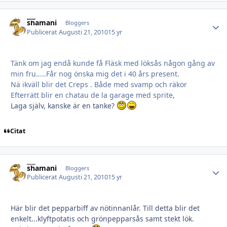
shamani
Autho
Bloggers
Publicerat
Augusti 21, 2010
15 yr
Tänk om jag endå kunde få Fläsk med löksås någon gång av
min fru.....Får nog önska mig det i 40 års present.
Nä ikväll blir det Creps . Både med svamp och räkor
Efterrätt blir en chatau de la garage med sprite,
Laga själv, kanske är en tanke?
Citat
shamani
Autho
Bloggers
Publicerat
Augusti 21, 2010
15 yr
Här blir det pepparbiff av nötinnanlår. Till detta blir det
enkelt...klyftpotatis och grönpepparsås samt stekt lök.