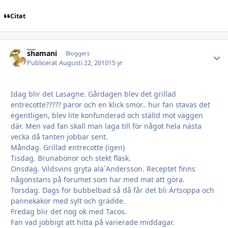
Citat
shamani
Autho
Bloggers
Publicerat
Augusti 22, 2010
15 yr
Idag blir det Lasagne. Gårdagen blev det grillad
entrecotte????? päror och en klick smör.. hur fan stavas det
egentligen, blev lite konfunderad och ställd mot väggen
där. Men vad fan skall man laga till för något hela nästa
vecka då tanten jobbar sent.
Måndag. Grillad entrecotte (igen)
Tisdag. Brunabönor och stekt fläsk.
Onsdag. Vildsvins gryta ala´Andersson. Receptet finns
någonstans på forumet som har med mat att göra.
Torsdag. Dags för bubbelbad så då får det bli Ärtsoppa och
pannekakor med sylt och grädde.
Fredag blir det nog ok med Tacos.
Fan vad jobbigt att hitta på varierade middagar.