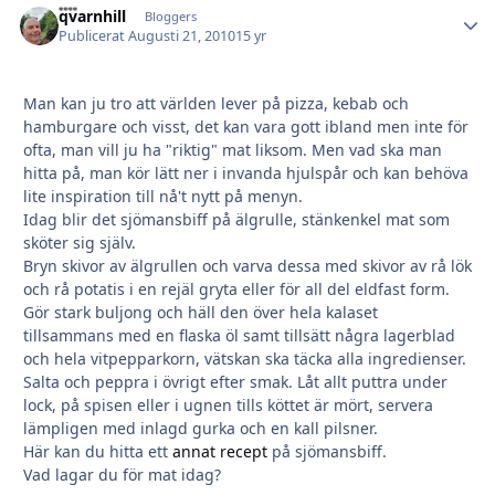
qvarnhill
Autho
Bloggers
Publicerat
Augusti 21, 2010
15 yr
Man kan ju tro att världen lever på pizza, kebab och
hamburgare och visst, det kan vara gott ibland men inte för
ofta, man vill ju ha "riktig" mat liksom. Men vad ska man
hitta på, man kör lätt ner i invanda hjulspår och kan behöva
lite inspiration till nå't nytt på menyn.
Idag blir det sjömansbiff på älgrulle, stänkenkel mat som
sköter sig själv.
Bryn skivor av älgrullen och varva dessa med skivor av rå lök
och rå potatis i en rejäl gryta eller för all del eldfast form.
Gör stark buljong och häll den över hela kalaset
tillsammans med en flaska öl samt tillsätt några lagerblad
och hela vitpepparkorn, vätskan ska täcka alla ingredienser.
Salta och peppra i övrigt efter smak. Låt allt puttra under
lock, på spisen eller i ugnen tills köttet är mört, servera
lämpligen med inlagd gurka och en kall pilsner.
Här kan du hitta ett
annat recept
på sjömansbiff.
Vad lagar du för mat idag?