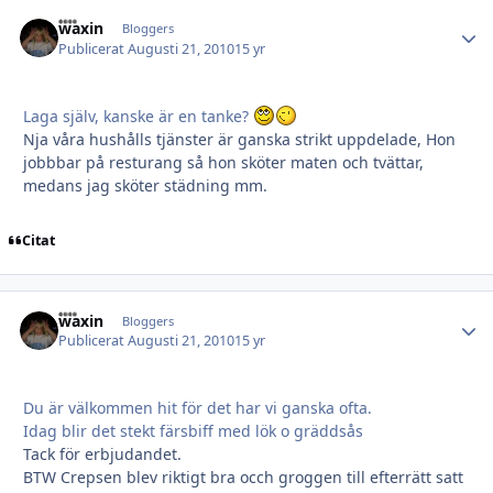
waxin
Autho
Bloggers
Publicerat
Augusti 21, 2010
15 yr
Laga själv, kanske är en tanke?
Nja våra hushålls tjänster är ganska strikt uppdelade, Hon
jobbbar på resturang så hon sköter maten och tvättar,
medans jag sköter städning mm.
Citat
waxin
Autho
Bloggers
Publicerat
Augusti 21, 2010
15 yr
Du är välkommen hit för det har vi ganska ofta.
Idag blir det stekt färsbiff med lök o gräddsås
Tack för erbjudandet.
BTW Crepsen blev riktigt bra occh groggen till efterrätt satt