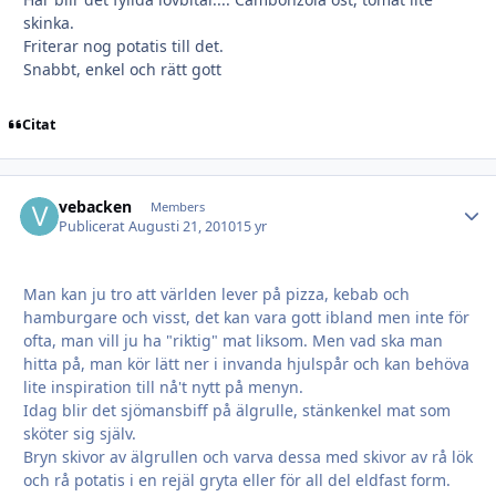
skinka.
Friterar nog potatis till det.
Snabbt, enkel och rätt gott
Citat
vebacken
Autho
Members
Publicerat
Augusti 21, 2010
15 yr
Man kan ju tro att världen lever på pizza, kebab och
hamburgare och visst, det kan vara gott ibland men inte för
ofta, man vill ju ha "riktig" mat liksom. Men vad ska man
hitta på, man kör lätt ner i invanda hjulspår och kan behöva
lite inspiration till nå't nytt på menyn.
Idag blir det sjömansbiff på älgrulle, stänkenkel mat som
sköter sig själv.
Bryn skivor av älgrullen och varva dessa med skivor av rå lök
och rå potatis i en rejäl gryta eller för all del eldfast form.