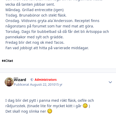
vecka då tanten jobbar sent.
Måndag. Grillad entrecotte (igen)
Tisdag. Brunabönor och stekt fläsk.
Onsdag. Vildsvins gryta ala´Andersson. Receptet finns
någonstans på forumet som har med mat att göra.
Torsdag. Dags för bubbelbad så då får det bli Ärtsoppa och
pannekakor med sylt och grädde.
Fredag blir det nog ok med Tacos.
Fan vad jobbigt att hitta på varierade middagar.
Citat
Wizard
Autho
Administrators
Publicerat
Augusti 22, 2010
15 yr
I dag blir det pytt i panna med rökt fläsk, oxfile och
rådjursstek. (tinade lite för mycket kött i går
)
Det skall nog slinka ner