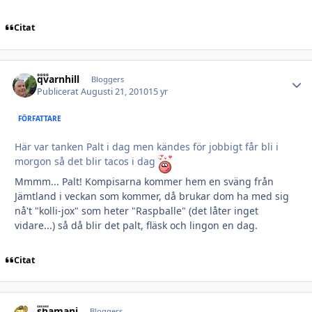
Citat
qvarnhill
Autho
Bloggers
Publicerat
Augusti 21, 2010
15 yr
FÖRFATTARE
Här var tanken Palt i dag men kändes för jobbigt får bli i
morgon så det blir tacos i dag
Mmmm... Palt! Kompisarna kommer hem en sväng från
Jämtland i veckan som kommer, då brukar dom ha med sig
nå't "kolli-jox" som heter "Raspballe" (det låter inget
vidare...) så då blir det palt, fläsk och lingon en dag.
Citat
shamani
Autho
Bloggers