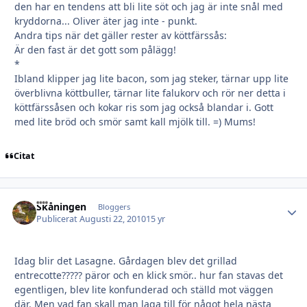
den har en tendens att bli lite söt och jag är inte snål med
kryddorna... Oliver äter jag inte - punkt.
Andra tips när det gäller rester av köttfärssås:
Är den fast är det gott som pålägg!
*
Ibland klipper jag lite bacon, som jag steker, tärnar upp lite
överblivna köttbuller, tärnar lite falukorv och rör ner detta i
köttfärssåsen och kokar ris som jag också blandar i. Gott
med lite bröd och smör samt kall mjölk till. =) Mums!
Citat
Skåningen
Autho
Bloggers
Publicerat
Augusti 22, 2010
15 yr
Idag blir det Lasagne. Gårdagen blev det grillad
entrecotte????? päror och en klick smör.. hur fan stavas det
egentligen, blev lite konfunderad och ställd mot väggen
där. Men vad fan skall man laga till för något hela nästa