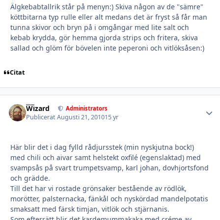
Älgkebabtallrik står på menyn:) Skiva någon av de "sämre"
köttbitarna typ rulle eller alt medans det är fryst så får man
tunna skivor och bryn på i omgångar med lite salt och
kebab krydda, gör hemma gjorda strips och fritera, skiva
sallad och glöm för bövelen inte peperoni och vitlöksåsen:)
Citat
Wizard
Autho
Administrators
Publicerat
Augusti 21, 2010
15 yr
Här blir det i dag fylld rådjursstek (min nyskjutna bock!)
med chili och aivar samt helstekt oxfilé (egenslaktad) med
svampsås på svart trumpetsvamp, karl johan, dovhjortsfond
och grädde.
Till det har vi rostade grönsaker bestående av rödlök,
morötter, palsternacka, fänkål och nyskördad mandelpotatis
smaksatt med färsk timjan, vitlök och stjärnanis.
Som efterrätt blir det kardemummakaka med créme av