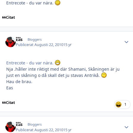
Entrecote - du var nära.
Citat
Eas
Autho
Bloggers
Publicerat
Augusti 22, 2010
15 yr
Entrecote - du var nära.
Nja .håller inte riktigt med där Shamani, Skåningen är ju
just en skåning o då skall det ju stavas Antrikå.
Hau de brau.
Eas
Citat
1
Eas
Autho
Bloggers
Publicerat
Augusti 22, 2010
15 yr