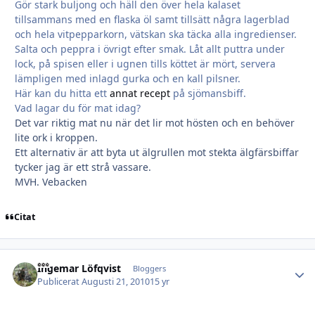
Gör stark buljong och häll den över hela kalaset
tillsammans med en flaska öl samt tillsätt några lagerblad
och hela vitpepparkorn, vätskan ska täcka alla ingredienser.
Salta och peppra i övrigt efter smak. Låt allt puttra under
lock, på spisen eller i ugnen tills köttet är mört, servera
lämpligen med inlagd gurka och en kall pilsner.
Här kan du hitta ett
annat recept
på sjömansbiff.
Vad lagar du för mat idag?
Det var riktig mat nu när det lir mot hösten och en behöver
lite ork i kroppen.
Ett alternativ är att byta ut älgrullen mot stekta älgfärsbiffar
tycker jag är ett strå vassare.
MVH. Vebacken
Citat
Ingemar Löfqvist
Autho
Bloggers
Publicerat
Augusti 21, 2010
15 yr