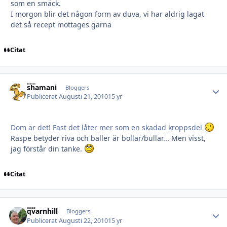
som en smäck.
I morgon blir det någon form av duva, vi har aldrig lagat
det så recept mottages gärna
Citat
shamani
Autho
Bloggers
Publicerat
Augusti 21, 2010
15 yr
Dom är det! Fast det låter mer som en skadad kroppsdel
Raspe betyder riva och baller är bollar/bullar... Men visst,
jag förstår din tanke.
Citat
qvarnhill
Autho
Bloggers
Publicerat
Augusti 22, 2010
15 yr