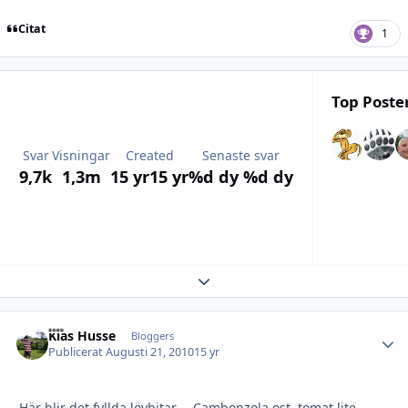
Citat
1
Top Poster
Svar
Visningar
Created
Senaste svar
9,7k
1,3m
15 yr
15 yr
%d dy
%d dy
Expand topic overview
Kias Husse
Autho
Bloggers
Publicerat
Augusti 21, 2010
15 yr
Här blir det fyllda lövbitar.... Cambonzola ost, tomat lite