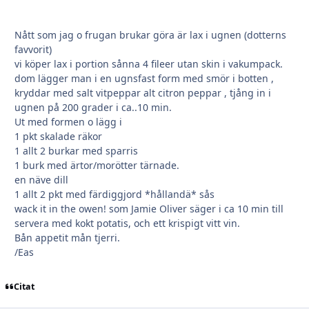
Nått som jag o frugan brukar göra är lax i ugnen (dotterns
favvorit)
vi köper lax i portion sånna 4 fileer utan skin i vakumpack.
dom lägger man i en ugnsfast form med smör i botten ,
kryddar med salt vitpeppar alt citron peppar , tjång in i
ugnen på 200 grader i ca..10 min.
Ut med formen o lägg i
1 pkt skalade räkor
1 allt 2 burkar med sparris
1 burk med ärtor/morötter tärnade.
en näve dill
1 allt 2 pkt med färdiggjord *hållandä* sås
wack it in the owen! som Jamie Oliver säger i ca 10 min till
servera med kokt potatis, och ett krispigt vitt vin.
Bån appetit mån tjerri.
/Eas
Citat