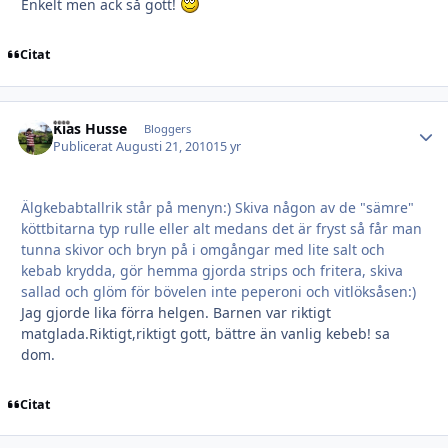
Enkelt men ack så gott!
Citat
Kias Husse
Autho
Bloggers
Publicerat
Augusti 21, 2010
15 yr
Älgkebabtallrik står på menyn:) Skiva någon av de "sämre"
köttbitarna typ rulle eller alt medans det är fryst så får man
tunna skivor och bryn på i omgångar med lite salt och
kebab krydda, gör hemma gjorda strips och fritera, skiva
sallad och glöm för bövelen inte peperoni och vitlöksåsen:)
Jag gjorde lika förra helgen. Barnen var riktigt
matglada.Riktigt,riktigt gott, bättre än vanlig kebeb! sa
dom.
Citat