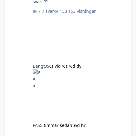
svart.??
7 svar
153 visningar
Bengt.t
%s vid %s
%d dy
PAS
5 timmar sedan
%d hr
Större garderob!