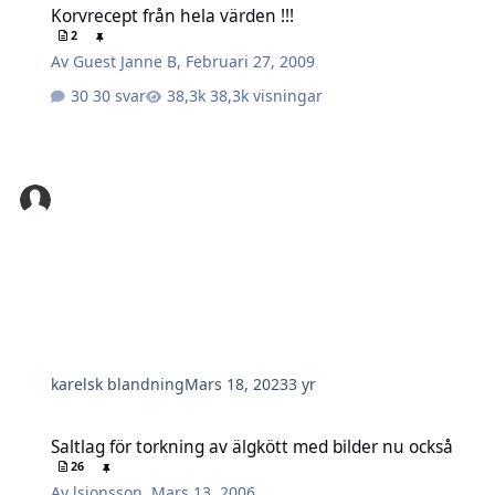
Korvrecept från hela värden !!!
2
Av
Guest Janne B
,
Februari 27, 2009
30 svar
38,3k visningar
karelsk blandning
Mars 18, 2023
3 yr
Saltlag för torkning av älgkött med bilder nu också
Saltlag för torkning av älgkött med bilder nu också
26
Av
lsjonsson
,
Mars 13, 2006