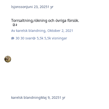
lsjonsson
Juni 23, 2025
1 yr
Torrsaltning,rökning och övriga försök.
Torrsaltning,rökning och övriga försök.
2
Av
karelsk blandning
,
Oktober 2, 2021
30 svar
5,5k visningar
karelsk blandning
Maj 9, 2025
1 yr
LCHF i ryggsäcken?