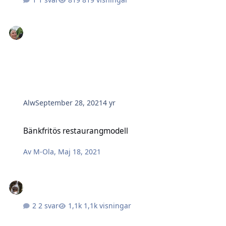
Alw
September 28, 2021
4 yr
Bänkfritös restaurangmodell
Bänkfritös restaurangmodell
Av
M-Ola
,
Maj 18, 2021
2 svar
1,1k visningar