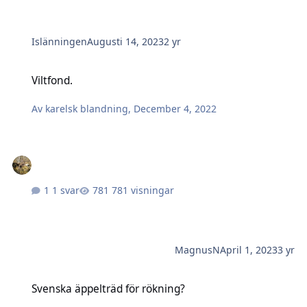
Islänningen
Augusti 14, 2023
2 yr
Viltfond.
Viltfond.
Av
karelsk blandning
,
December 4, 2022
1 svar
781 visningar
MagnusN
April 1, 2023
3 yr
Svenska äppelträd för rökning?
Svenska äppelträd för rökning?