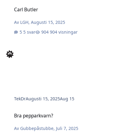
Carl Butler
Carl Butler
Av
LGH
,
Augusti 15, 2025
5 svar
904 visningar
TekDr
Augusti 15, 2025
Aug 15
Bra pepparkvarn?
Bra pepparkvarn?
Av
Gubbepåstubbe
,
Juli 7, 2025