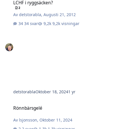
LCHF i ryggsäcken?
2
Av
detstorabla
,
Augusti 21, 2012
34 svar
9,2k visningar
detstorabla
Oktober 18, 2024
1 yr
Rönnbärsgelé
Rönnbärsgelé
Av
lsjonsson
,
Oktober 11, 2024
2 svar
1,3k visningar