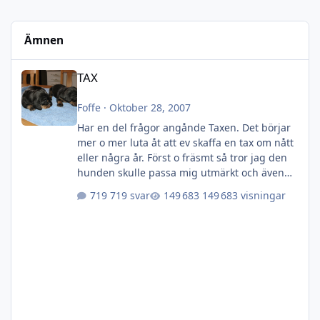
Ämnen
TAX
TAX
Foffe
·
Oktober 28, 2007
Har en del frågor angånde Taxen. Det börjar
mer o mer luta åt att ev skaffa en tax om nått
eller några år. Först o fräsmt så tror jag den
hunden skulle passa mig utmärkt och även
familjen. Vad ska man kolla efter? Denna tråd
719 svar
149 683 visningar
är även öppen för övriga diskutioner om
denna ras.