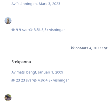
Av
Islänningen
,
Mars 3, 2023
9 svar
3,5k visningar
kkjon
Mars 4, 2023
3 yr
Stekpanna
Stekpanna
Av
mats_bengt
,
Januari 1, 2009
23 svar
4,8k visningar