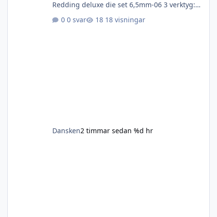
Redding deluxe die set 6,5mm-06 3 verktyg:
full lenght sizer, neck sizer och seater.
0 svar
18 visningar
Förmodligen oanvänt och säkert pissdyrt-
hittar inget på nätet Hornady 22-250 oanvänt
Hornady 8mm-06 nyskick Alla udda fåglar.
Något värde måste dom ha för någon som
behöver- jag vet inte vad pris jag ska sätta på
dom. Föreslå något om du behöver.
Dansken
2 timmar sedan
%d hr