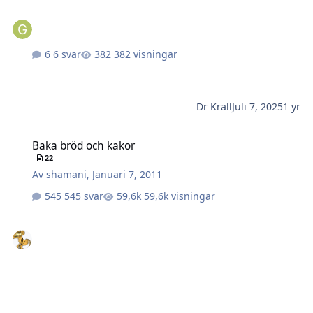
6 svar
382 visningar
Dr Krall
Juli 7, 2025
1 yr
Baka bröd och kakor
Baka bröd och kakor
22
Av
shamani
,
Januari 7, 2011
545 svar
59,6k visningar