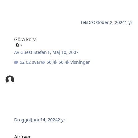
TekDr
Oktober 2, 2024
1 yr
Göra korv
Göra korv
3
Av
Guest Stefan F
,
Maj 10, 2007
62 svar
56,4k visningar
Droggot
Juni 14, 2024
2 yr
Airfryer
Airfryer