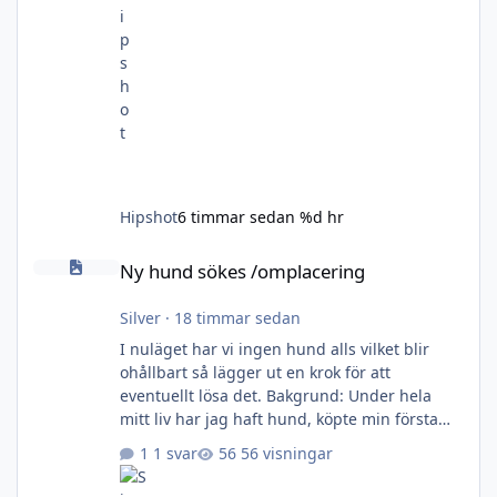
Hipshot
6 timmar sedan
%d hr
Ny hund sökes /omplacering
Ny hund sökes /omplacering
Silver
·
18 timmar sedan
I nuläget har vi ingen hund alls vilket blir
ohållbart så lägger ut en krok för att
eventuellt lösa det. Bakgrund: Under hela
mitt liv har jag haft hund, köpte min första
egna när jag var 10 år för pengar som jag
1 svar
56 visningar
gnidit ihop på något vis utan veckopeng.
Sedan dess har det rullat på med glädje och