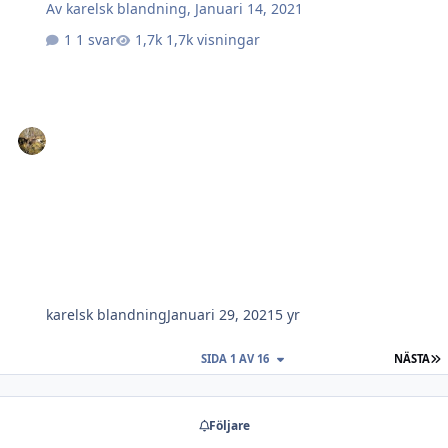
Av
karelsk blandning
,
Januari 14, 2021
1 svar
1,7k visningar
karelsk blandning
Januari 29, 2021
5 yr
S
SIDA 1 AV 16
NÄSTA
Följare