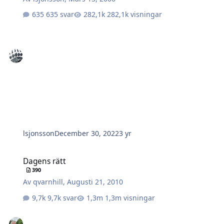
635 svar
282,1k visningar
lsjonsson
December 30, 2022
3 yr
Dagens rätt
Dagens rätt
390
Av
qvarnhill
,
Augusti 21, 2010
9,7k svar
1,3m visningar