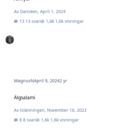
Av
Dansken
,
April 1, 2024
13 svar
1,6k visningar
MagnusN
April 9, 2024
2 yr
Älgsalami
Älgsalami
Av
Islänningen
,
November 16, 2023
8 svar
1,6k visningar