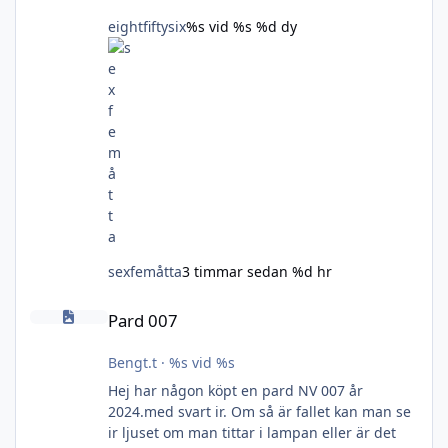
eightfiftysix
%s vid %s
%d dy
sexfemåtta
3 timmar sedan
%d hr
Pard 007
Pard 007
Bengt.t
·
%s vid %s
Hej har någon köpt en pard NV 007 år
2024.med svart ir. Om så är fallet kan man se
ir ljuset om man tittar i lampan eller är det