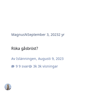
MagnusN
September 3, 2023
2 yr
Röka gåsbröst?
Röka gåsbröst?
Av
Islänningen
,
Augusti 9, 2023
9 svar
3k visningar