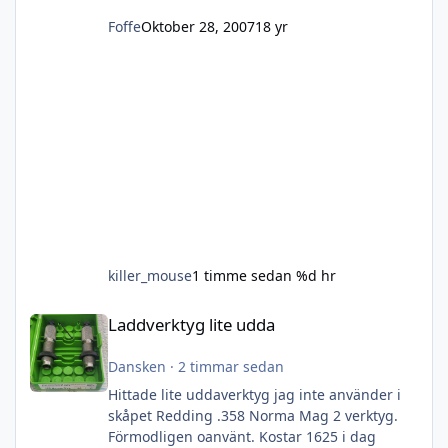
Foffe
Oktober 28, 2007
18 yr
killer_mouse
1 timme sedan
%d hr
Laddverktyg lite udda
Laddverktyg lite udda
Dansken
·
2 timmar sedan
Hittade lite uddaverktyg jag inte använder i
skåpet Redding .358 Norma Mag 2 verktyg.
Förmodligen oanvänt. Kostar 1625 i dag