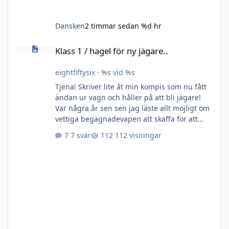
Dansken
2 timmar sedan
%d hr
Klass 1 / hagel för ny jägare..
Klass 1 / hagel för ny jägare..
eightfiftysix
·
%s vid %s
Tjena! Skriver lite åt min kompis som nu fått
ändan ur vagn och håller på att bli jägare!
Var några år sen sen jag läste allt möjligt om
vettiga begagnadevapen att skaffa för att
komma igång omgående. Vill få med honom
7 svar
112 visningar
ut på jakter i vinter då jag redan vet att han
är väldigt seriös och skjuter bra, men förstås
behöver bygga erfarenhet och vana. Så
frågar delvis om nån sitter på något lämpligt
klass1-vapen och/eller hagel som är lagom
prisvärt, behöver bruksbössor som fungerar
bra för ändam