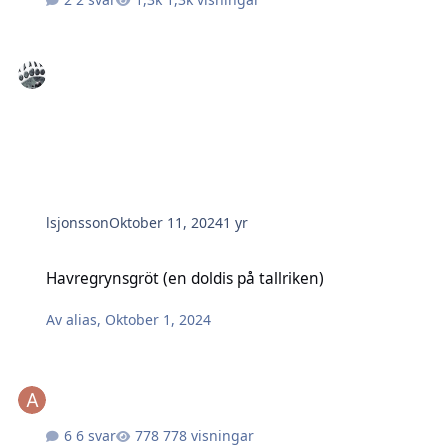
lsjonsson
Oktober 11, 2024
1 yr
Havregrynsgröt (en doldis på tallriken)
Havregrynsgröt (en doldis på tallriken)
Av
alias
,
Oktober 1, 2024
6 svar
778 visningar