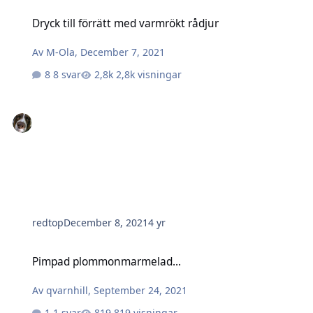
Dryck till förrätt med varmrökt rådjur
Dryck till förrätt med varmrökt rådjur
Av
M-Ola
,
December 7, 2021
8 svar
2,8k visningar
redtop
December 8, 2021
4 yr
Pimpad plommonmarmelad...
Pimpad plommonmarmelad...
Av
qvarnhill
,
September 24, 2021
1 svar
819 visningar