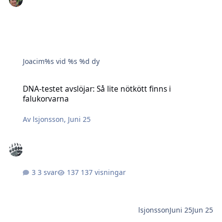
Joacim
%s vid %s
%d dy
DNA-testet avslöjar: Så lite nötkött finns i falukorvarna
DNA-testet avslöjar: Så lite nötkött finns i
falukorvarna
Av
lsjonsson
,
Juni 25
3 svar
137 visningar
lsjonsson
Juni 25
Jun 25