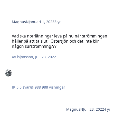
MagnusN
Januari 1, 2023
3 yr
Vad ska norrlänningar leva på nu när strömmingen håller på att ta
Vad ska norrlänningar leva på nu när strömmingen
håller på att ta slut i Östersjön och det inte blir
någon surströmming???
Av
lsjonsson
,
Juli 23, 2022
5 svar
988 visningar
MagnusN
Juli 23, 2022
4 yr