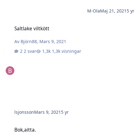
M-Ola
Maj 21, 2021
5 yr
Saltlake viltkött
Saltlake viltkött
Av
Björn88
,
Mars 9, 2021
2 svar
1,3k visningar
lsjonsson
Mars 9, 2021
5 yr
Bok,aitta.
Bok,aitta.