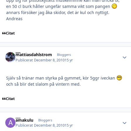
upp sig för pistolskyttets muskelminne kan man dricka öl,
en 50 cl burk håller ungefär samma vikt som pangen
annars försöker jag åka skidor, det är kul och nyttigt.
Andreas
Citat
mattiasdahlstrom
Autho
Bloggers
Publicerat
December 8, 2010
15 yr
Själv så tränar man styrka på gymmet, kör 5ggr iveckan
och så blir det slalom på vintern med.
Citat
amakulu
Autho
Bloggers
Publicerat
December 8, 2010
15 yr