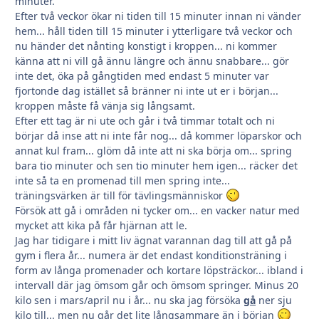
minuter.
Efter två veckor ökar ni tiden till 15 minuter innan ni vänder
hem... håll tiden till 15 minuter i ytterligare två veckor och
nu händer det nånting konstigt i kroppen... ni kommer
känna att ni vill gå ännu längre och ännu snabbare... gör
inte det, öka på gångtiden med endast 5 minuter var
fjortonde dag istället så bränner ni inte ut er i början...
kroppen måste få vänja sig långsamt.
Efter ett tag är ni ute och går i två timmar totalt och ni
börjar då inse att ni inte får nog... då kommer löparskor och
annat kul fram... glöm då inte att ni ska börja om... spring
bara tio minuter och sen tio minuter hem igen... räcker det
inte så ta en promenad till men spring inte...
träningsvärken är till för tävlingsmänniskor
Försök att gå i områden ni tycker om... en vacker natur med
mycket att kika på får hjärnan att le.
Jag har tidigare i mitt liv ägnat varannan dag till att gå på
gym i flera år... numera är det endast konditionsträning i
form av långa promenader och kortare löpsträckor... ibland i
intervall där jag ömsom går och ömsom springer. Minus 20
kilo sen i mars/april nu i år... nu ska jag försöka
gå
ner sju
kilo till... men nu går det lite långsammare än i början