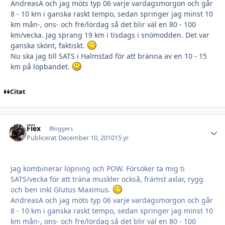
AndreasA och jag möts typ 06 varje vardagsmorgon och går
8 - 10 km i ganska raskt tempo, sedan springer jag minst 10
km mån-, ons- och fre/lördag så det blir väl en 80 - 100
km/vecka. Jag sprang 19 km i tisdags i snömodden. Det var
ganska skönt, faktiskt.
Nu ska jag till SATS i Halmstad för att bränna av en 10 - 15
km på löpbandet.
Citat
Flex
Autho
Bloggers
Publicerat
December 10, 2010
15 yr
Jag kombinerar löpning och POW. Försöker ta mig ti
SATS/vecka för att träna muskler också, främst axlar, rygg
och ben inkl Glutus Maximus.
AndreasA och jag möts typ 06 varje vardagsmorgon och går
8 - 10 km i ganska raskt tempo, sedan springer jag minst 10
km mån-, ons- och fre/lördag så det blir väl en 80 - 100