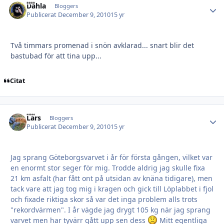
Dahla
Autho
Bloggers
Publicerat
December 9, 2010
15 yr
Två timmars promenad i snön avklarad... snart blir det
bastubad för att tina upp...
Citat
Lars
Autho
Bloggers
Publicerat
December 9, 2010
15 yr
Jag sprang Göteborgsvarvet i år för första gången, vilket var
en enormt stor seger för mig. Trodde aldrig jag skulle fixa
21 km asfalt (har fått ont på utsidan av knäna tidigare), men
tack vare att jag tog mig i kragen och gick till Löplabbet i fjol
och fixade riktiga skor så var det inga problem alls trots
"rekordvärmen". I år vägde jag drygt 105 kg när jag sprang
varvet men har tyvärr gått upp sen dess
Mitt egentliga