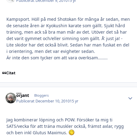
Publicerat
December 9, 2010
15 yr
Kampsport. Höll på med Shotokan för många år sedan, men
de senaste åren är Kyokushin karate som gällt. Sjukt hård
träning, men ack så bra man mår av det. Utöver det så har
det varit gymmet och/eller simning som gällt. Å' just ja! -
Lite skidor har det också blivit. Sedan har man fuskat en del
i orientering, men det var evigheter sedan.
Är inte den som tycker om att vara overksam........
Citat
orjant
Autho
Bloggers
Publicerat
December 10, 2010
15 yr
Jag kombinerar löpning och POW. Försöker ta mig ti
SATS/vecka för att träna muskler också, främst axlar, rygg
och ben inkl Glutus Maximus.