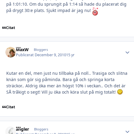
på 1:01:10. Om du sprungit på 1:14 så hade du placerat dig
på drygt 30:e plats. Sjukt impad är jag nu!
Citat
MaxW
Autho
Bloggers
Publicerat
December 9, 2010
15 yr
Kutar en del, men just nu tillbaka på noll.. Trasiga och slitna
knän som gör sig påminda. Bara gå och springa korta
sträckor.. Aldrig öka mer än högst 10% i veckan.. Och det är
SÅ tråkigt o segt! Vill ju öka och köra slut på mig totalt!
Citat
angler
Autho
Bloggers