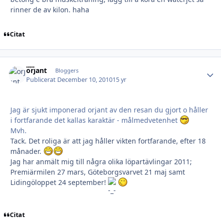
rinner de av kilon. haha
Citat
orjant
Autho
Bloggers
Publicerat
December 10, 2010
15 yr
Jag är sjukt imponerad orjant av den resan du gjort o håller
i fortfarande det kallas karaktär - målmedvetenhet
Mvh.
Tack. Det roliga är att jag håller vikten fortfarande, efter 18
månader.
Jag har anmält mig till några olika löpartävlingar 2011;
Premiärmilen 27 mars, Göteborgsvarvet 21 maj samt
Lidingöloppet 24 september!
Citat