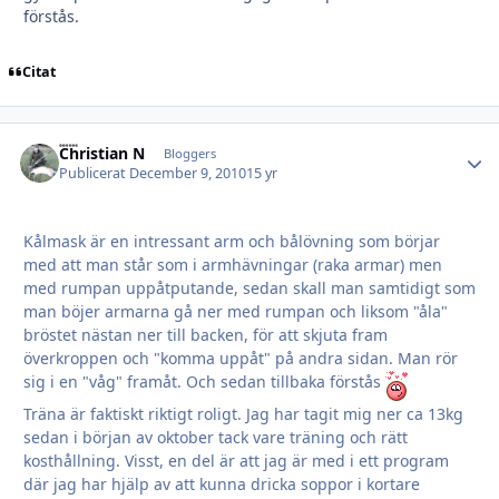
förstås.
Citat
Christian N
Autho
Bloggers
Publicerat
December 9, 2010
15 yr
Kålmask är en intressant arm och bålövning som börjar
med att man står som i armhävningar (raka armar) men
med rumpan uppåtputande, sedan skall man samtidigt som
man böjer armarna gå ner med rumpan och liksom "åla"
bröstet nästan ner till backen, för att skjuta fram
överkroppen och "komma uppåt" på andra sidan. Man rör
sig i en "våg" framåt. Och sedan tillbaka förstås
Träna är faktiskt riktigt roligt. Jag har tagit mig ner ca 13kg
sedan i början av oktober tack vare träning och rätt
kosthållning. Visst, en del är att jag är med i ett program
där jag har hjälp av att kunna dricka soppor i kortare