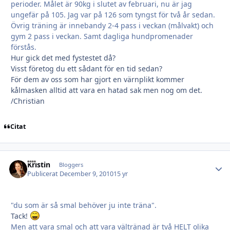
perioder. Målet är 90kg i slutet av februari, nu är jag
ungefär på 105. Jag var på 126 som tyngst för två år sedan.
Övrig träning är innebandy 2-4 pass i veckan (målvakt) och
gym 2 pass i veckan. Samt dagliga hundpromenader
förstås.
Hur gick det med fystestet då?
Visst företog du ett sådant för en tid sedan?
För dem av oss som har gjort en värnplikt kommer
kålmasken alltid att vara en hatad sak men nog om det.
/Christian
Citat
Kristin
Autho
Bloggers
Publicerat
December 9, 2010
15 yr
"du som är så smal behöver ju inte träna".
Tack!
Men att vara smal och att vara vältränad är två HELT olika