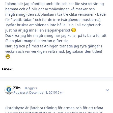
Ibland blir jag ofantligt ambitiös och kör lite styrketräning
hemma och då blir det armhävningar, kålmaskar och
magträning (den s.k plankan i två tre olika versioner - både
för "tvättbrädan" och för de inre tvärgående musklerna).
Tyvärr brukar ambitionen inte hålla i sig i all evighet och
just nu är jag inne i en slappar-period
Dock kör jag lite magträning när jag kollar på tv bara för att
få en platt mage tills syrran gifter sig.
När jag höll på med fäktningen tränade jag fyra gånger i
veckan och var verkligen vältränad. Jag saknar den tiden!
Citat
asm
Autho
Bloggers
Publicerat
December 8, 2010
15 yr
Pistolskytte är jättebra träning för armen och för att träna