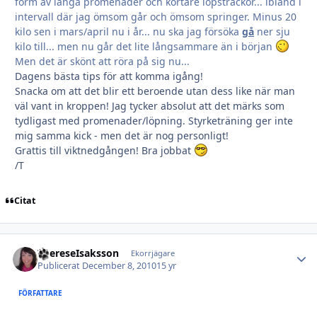
form av långa promenader och kortare löpsträckor... ibland i
intervall där jag ömsom går och ömsom springer. Minus 20
kilo sen i mars/april nu i år... nu ska jag försöka
gå
ner sju
kilo till... men nu går det lite långsammare än i början
Men det är skönt att röra på sig nu...
Dagens bästa tips för att komma igång!
Snacka om att det blir ett beroende utan dess like när man
väl vant in kroppen! Jag tycker absolut att det märks som
tydligast med promenader/löpning. Styrketräning ger inte
mig samma kick - men det är nog personligt!
Grattis till viktnedgången! Bra jobbat
/T
Citat
ThereseIsaksson
Autho
Ekorrjägare
Publicerat
December 8, 2010
15 yr
FÖRFATTARE