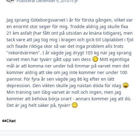
Publicerat
December 9, 2010
15 yr
Jag sprang Göteborgsvarvet i år för första gången, vilket var
en enormt stor seger för mig. Trodde aldrig jag skulle fixa
21 km asfalt (har fått ont på utsidan av knäna tidigare), men
tack vare att jag tog mig i kragen och gick till Löplabbet i fjol
och fixade riktiga skor så var det inga problem alls trots
"rekordvärmen". I år vägde jag drygt 105 kg när jag sprang
varvet men har tyvärr gått upp sen dess
Mitt egentliga
mål är att komma ner under två timmar på varvet men det
kommer aldrig att ske om jag inte kommer ner under 100
pannor. För fyra år sen vägde jag 86 kg efter en lätt
depression. Den vikten skulle jag nästan döda för idag
Min träning sen Gbg-varvet är noll och ingen, men jag
kommer att behöva börja snart - annars kommer jag att dö.
Det är jag helt säker på, tyvärr
Citat