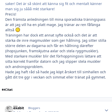
saker! Det är så skönt att känna sig fit och mentalt känner
man sig ju sååå mkt starkare!
Precis!
Den främsta anledningen till mina sporadiska träningspass
är att jag vill ha en platt mage. Jag tränar av ren fåfänga
alltså
Träningen har dock ett annat syfte också och det är att
stärka de inre magmuskler som ger hållning. Jag sitter stilla
större delen av dagarna och får en hållning därefter
(ihopsjunken, framskjutna axlar och stela ryggmuskler).
Med starkare muskler blir det förhoppningsvis lättare att
sitta korrekt framför datorn och jag slipper stela muskler
och andningsproblem.
Hade jag haft råd så hade jag köpt årskort till simhallen och
gått dit tre ggr i veckan och simmat eller tränat på gymmet.
Citat
exabit
Autho
Bloggers