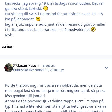
km/vecka. Jag sprang 19 km i tisdags i snömodden. Det var
ganska skönt, faktiskt.
Nu ska jag till SATS i Halmstad för att bränna av en 10 - 15
km på löpbandet.
Jag är sjukt imponerad orjant av den resan du gjort o håller
i fortfarande det kallas karaktär - målmedvetenhet
Mvh.
Citat
niclas.eriksson
Autho
Bloggers
Publicerat
December 10, 2010
15 yr
Körde thaiboxning i vintras å sen jobbet då. men de sluta
med pajjat knä så nu har ja inte rört mig sen april. så ja ska
lösa gymkort till januari.
Annars e thaiboxning sjuk träning tappa 13cm i midjan på
typ 1månad å lite kilon, sen stå å lytfta betongsäckar å kärra
betong e bra muskelträning, lägg till å köra en waterjet så