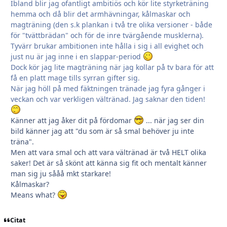
Ibland blir jag ofantligt ambitiös och kör lite styrketräning
hemma och då blir det armhävningar, kålmaskar och
magträning (den s.k plankan i två tre olika versioner - både
för "tvättbrädan" och för de inre tvärgående musklerna).
Tyvärr brukar ambitionen inte hålla i sig i all evighet och
just nu är jag inne i en slappar-period
Dock kör jag lite magträning när jag kollar på tv bara för att
få en platt mage tills syrran gifter sig.
När jag höll på med fäktningen tränade jag fyra gånger i
veckan och var verkligen vältränad. Jag saknar den tiden!
Känner att jag åker dit på fördomar
... när jag ser din
bild känner jag att "du som är så smal behöver ju inte
träna".
Men att vara smal och att vara vältränad är två HELT olika
saker! Det är så skönt att känna sig fit och mentalt känner
man sig ju sååå mkt starkare!
Kålmaskar?
Means what?
Citat