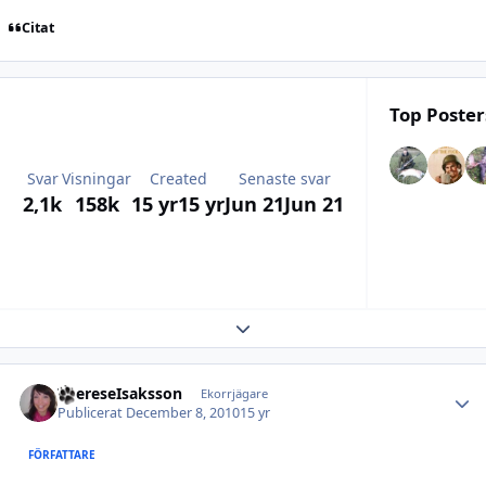
Citat
Top Poster
Svar
Visningar
Created
Senaste svar
2,1k
158k
15 yr
15 yr
Jun 21
Jun 21
Expand topic overview
ThereseIsaksson
Autho
Ekorrjägare
Publicerat
December 8, 2010
15 yr
FÖRFATTARE