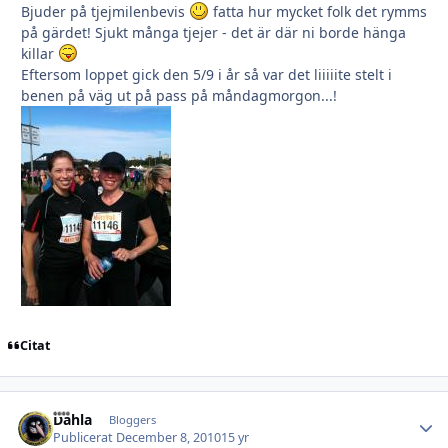
Bjuder på tjejmilenbevis
fatta hur mycket folk det rymms
på gärdet! Sjukt många tjejer - det är där ni borde hänga
killar
Eftersom loppet gick den 5/9 i år så var det liiiiite stelt i
benen på väg ut på pass på måndagmorgon...!
Citat
Dahla
Autho
Bloggers
Publicerat
December 8, 2010
15 yr