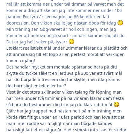
mål är att komma ner under två timmar på varvet men det
kommer aldrig att ske om jag inte kommer ner under 100
pannor. För fyra år sen vägde jag 86 kg efter en lätt
depression. Den vikten skulle jag nästan döda för idag
Min träning sen Gbg-varvet är noll och ingen, men jag
kommer att behöva börja snart - annars kommer jag att dö.
Det är jag helt säker på, tyvärr
Ett klart realistiskt mål under 2timmar klarar du plättlätt och
att anmäla sig till ett lopp är en perfekt morot att verkligen
komma igång!
Det handlar mycket om mentala spärrar se bara på ditt
skytte du tyckte säkert en lerduva på 300 var ett svårt mål
när du började intressera dig för skytte, men idag känns
det barnsligt enkelt eller hur?
Visst är det stora skillnader vilken talang för löpning man
har men under två timmar på halvmaran klarar dem flesta
så bara du bestämmer dig tror jag du klarar ditt mål
Själv har jag trappat ned nästan helt på min träning men
körde rätt flitigt under en 10års period och kan lova att det
man inte trodde var möjligt när man började kändes
barnsligt lätt efter några år. Hade största intresse för skidor