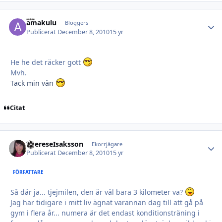
amakulu
Autho
Bloggers
Publicerat
December 8, 2010
15 yr
He he det räcker gott
Mvh.
Tack min vän
Citat
ThereseIsaksson
Autho
Ekorrjägare
Publicerat
December 8, 2010
15 yr
FÖRFATTARE
Så där ja... tjejmilen, den är väl bara 3 kilometer va?
Jag har tidigare i mitt liv ägnat varannan dag till att gå på
gym i flera år... numera är det endast konditionsträning i