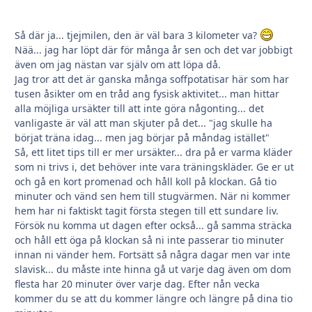
Så där ja... tjejmilen, den är väl bara 3 kilometer va?
Nää... jag har löpt där för många år sen och det var jobbigt
även om jag nästan var själv om att löpa då.
Jag tror att det är ganska många soffpotatisar här som har
tusen åsikter om en tråd ang fysisk aktivitet... man hittar
alla möjliga ursäkter till att inte göra någonting... det
vanligaste är väl att man skjuter på det... "jag skulle ha
börjat träna idag... men jag börjar på måndag istället"
Så, ett litet tips till er mer ursäkter... dra på er varma kläder
som ni trivs i, det behöver inte vara träningskläder. Ge er ut
och gå en kort promenad och håll koll på klockan. Gå tio
minuter och vänd sen hem till stugvärmen. När ni kommer
hem har ni faktiskt tagit första stegen till ett sundare liv.
Försök nu komma ut dagen efter också... gå samma sträcka
och håll ett öga på klockan så ni inte passerar tio minuter
innan ni vänder hem. Fortsätt så några dagar men var inte
slavisk... du måste inte hinna gå ut varje dag även om dom
flesta har 20 minuter över varje dag. Efter nån vecka
kommer du se att du kommer längre och längre på dina tio