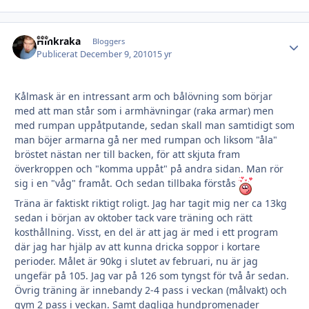
Hinkraka
Autho
Bloggers
Publicerat
December 9, 2010
15 yr
Kålmask är en intressant arm och bålövning som börjar
med att man står som i armhävningar (raka armar) men
med rumpan uppåtputande, sedan skall man samtidigt som
man böjer armarna gå ner med rumpan och liksom "åla"
bröstet nästan ner till backen, för att skjuta fram
överkroppen och "komma uppåt" på andra sidan. Man rör
sig i en "våg" framåt. Och sedan tillbaka förstås
Träna är faktiskt riktigt roligt. Jag har tagit mig ner ca 13kg
sedan i början av oktober tack vare träning och rätt
kosthållning. Visst, en del är att jag är med i ett program
där jag har hjälp av att kunna dricka soppor i kortare
perioder. Målet är 90kg i slutet av februari, nu är jag
ungefär på 105. Jag var på 126 som tyngst för två år sedan.
Övrig träning är innebandy 2-4 pass i veckan (målvakt) och
gym 2 pass i veckan. Samt dagliga hundpromenader