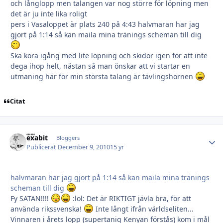
och långlopp men talangen var nog större för löpning men
det är ju inte lika roligt
pers i Vasaloppet är plats 240 på 4:43 halvmaran har jag
gjort på 1:14 så kan maila mina tränings scheman till dig
Ska köra igång med lite löpning och skidor igen för att inte
dega ihop helt, nästan så man önskar att vi startar en
utmaning här för min största talang är tävlingshornen
Citat
exabit
Autho
Bloggers
Publicerat
December 9, 2010
15 yr
halvmaran har jag gjort på 1:14 så kan maila mina tränings
scheman till dig
Fy SATAN!!!!
:lol: Det är RIKTIGT jävla bra, för att
använda rikssvenska!
Inte långt ifrån världseliten...
Vinnaren i årets lopp (supertanig Kenyan förstås) kom i mål