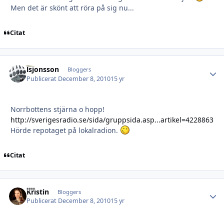
Men det är skönt att röra på sig nu...
Citat
lsjonsson
Autho
Bloggers
Publicerat
December 8, 2010
15 yr
Norrbottens stjärna o hopp!
http://sverigesradio.se/sida/gruppsida.asp...artikel=4228863
Hörde repotaget på lokalradion.
Citat
Kristin
Autho
Bloggers
Publicerat
December 8, 2010
15 yr