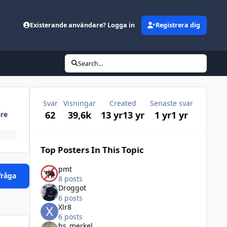
Existerande användare? Logga in
Registrera dig
Search...
Svar
Visningar
Created
Senaste svar
62
39,6k
13 yr
13 yr
1 yr
1 yr
are
Top Posters In This Topic
pmt
fråga
8 posts
Droggot
6 posts
Xlr8
6 posts
hs_merkel