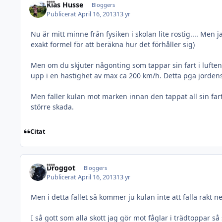
Kias Husse
Bloggers
Publicerat
April 16, 2013
13 yr
Nu är mitt minne från fysiken i skolan lite rostig.... Men j
exakt formel för att beräkna hur det förhåller sig)
Men om du skjuter någonting som tappar sin fart i luft
upp i en hastighet av max ca 200 km/h. Detta pga jorden
Men faller kulan mot marken innan den tappat all sin fa
större skada.
Citat
Droggot
Bloggers
Publicerat
April 16, 2013
13 yr
Men i detta fallet så kommer ju kulan inte att falla rakt 
I så gott som alla skott jag gör mot fåglar i trädtoppar så 