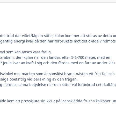
det träd där viltet/fågeln sitter, kulan kommer att störas av detta o
egentlig energi kvar då den har förbrukats mot det ökade vindmot
 vad som kan anses vara farlig.
i parabeln, den kulan när den landar, efter 5-6-700 meter, med en
37 joule kvar av kraft i sig och den färdas med en fart av under 200
llsvinkel mot marken som är sanslöst brant, nästan ett fritt fall och
te säga obefintlig vid beräkning av den frågan.
ig i ordets sanna betydelse när den sitter väl förankrad i ett kulfån
Hide kom att provskjuta sin 22LR på jeansklädda frusna kalkoner u