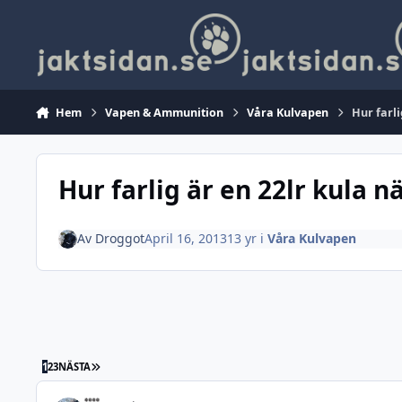
Hoppa till innehåll
Hem
Vapen & Ammunition
Våra Kulvapen
Hur farli
Hur farlig är en 22lr kula n
Av
Droggot
April 16, 2013
13 yr
i
Våra Kulvapen
SISTA SIDAN
1
2
3
NÄSTA