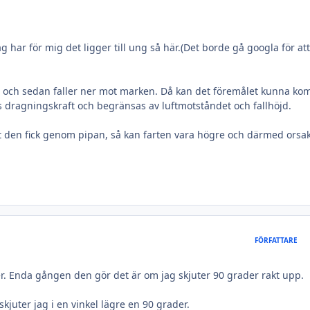
ag har för mig det ligger till ung så här.(Det borde gå googla för att
en och sedan faller ner mot marken. Då kan det föremålet kunna k
s dragningskraft och begränsas av luftmotståndet och fallhöjd.
rt den fick genom pipan, så kan farten vara högre och därmed orsa
FÖRFATTARE
ner. Enda gången den gör det är om jag skjuter 90 grader rakt upp.
skjuter jag i en vinkel lägre en 90 grader.