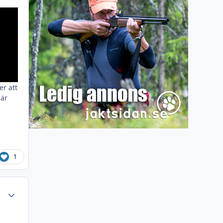
er att
 är
1
Author stats