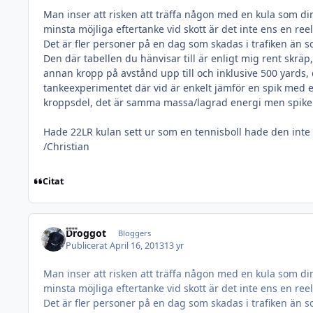
Man inser att risken att träffa någon med en kula som dim
minsta möjliga eftertanke vid skott är det inte ens en reell
Det är fler personer på en dag som skadas i trafiken än so
Den där tabellen du hänvisar till är enligt mig rent skräp,
annan kropp på avstånd upp till och inklusive 500 yards, 
tankeexperimentet där vid är enkelt jämför en spik med e
kroppsdel, det är samma massa/lagrad energi men spiken 
Hade 22LR kulan sett ur som en tennisboll hade den inte he
/Christian
Citat
Droggot
Bloggers
Publicerat
April 16, 2013
13 yr
Man inser att risken att träffa någon med en kula som dim
minsta möjliga eftertanke vid skott är det inte ens en reell
Det är fler personer på en dag som skadas i trafiken än so