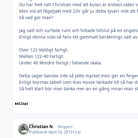
Du har helt rätt Christian med att kulan är endast säker v
Men vid all fågeljakt med 22lr går ju detta tyvärr inte att 
Så vad gör man?
Jag satt och surfade runt och hittade tillslut på en enge
Enligt denna sida så fans ett gammalt beräknings sätt av 
Över 122 Väldigt farligt.
Mellan 122-40 Farligt.
Under 40 Mindre farligt i fallande skala.
Detta säger kanske inte så jätte mycket men ger en fingervi
Enligt Normas tabell som Kias Husse länkade till så har d
Så helt klart bör man tänka mer än en gång innan man sk
Citat
Christian N
Bloggers
Publicerat
April 16, 2013
13 yr