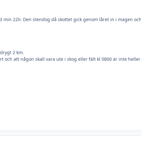
d min 22lr. Den stendog då skottet gick genom låret in i magen och
drygt 2 km.
och att någon skall vara ute i skog eller fält kl 0800 är inte heller