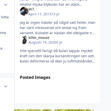
Author stats
relativt mjuka blykulan har en otäck
W.T.
benägenhet att studsa mot även ganska
April 17, 2013
13 yr
mjuka bakgrunder. Jag jobbar heltid
 hitta
jag är ingen mäster på något sätt heller. man
har varit intresserad och testat sig fram
omma
varsamt. Kulvalet är nästan det viktigaste när
killer_mouse
det gäller säkerhet map. på utrustning. när
Augusti 19, 2020
5 yr
det gäller bana s
ka
Inte speciellt farligt då kulan tappar mycket
kraft iom den skarpa kursändringen sen iom
kulan deformeras så ökar ju luftmotståndet
radikalt så den bör tappa kraft
Posted Images
Author stats