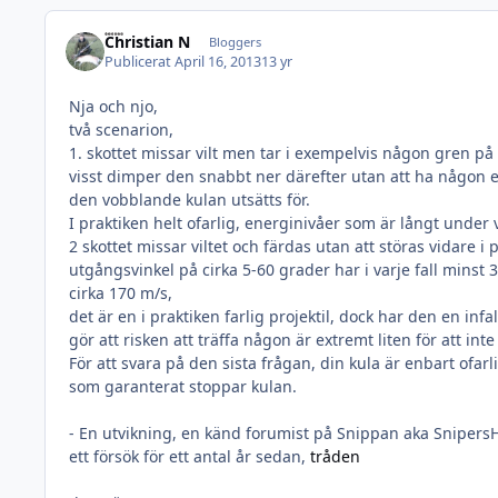
Christian N
Bloggers
Publicerat
April 16, 2013
13 yr
Nja och njo,
två scenarion,
1. skottet missar vilt men tar i exempelvis någon gren på 
visst dimper den snabbt ner därefter utan att ha någon 
den vobblande kulan utsätts för.
I praktiken helt ofarlig, energinivåer som är långt under
2 skottet missar viltet och färdas utan att störas vidare 
utgångsvinkel på cirka 5-60 grader har i varje fall minst 
cirka 170 m/s,
det är en i praktiken farlig projektil, dock har den en infa
gör att risken att träffa någon är extremt liten för att in
För att svara på den sista frågan, din kula är enbart ofarl
som garanterat stoppar kulan.
- En utvikning, en känd forumist på Snippan aka Snipers
ett försök för ett antal år sedan,
tråden