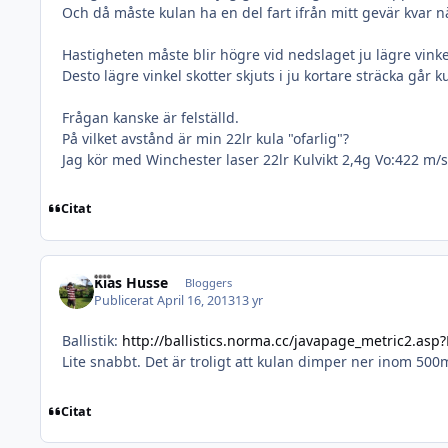
Och då måste kulan ha en del fart ifrån mitt gevär kvar n
Hastigheten måste blir högre vid nedslaget ju lägre vinkel
Desto lägre vinkel skotter skjuts i ju kortare sträcka går
Frågan kanske är felställd.
På vilket avstånd är min 22lr kula "ofarlig"?
Jag kör med Winchester laser 22lr Kulvikt 2,4g Vo:422 m/s
Citat
Kias Husse
Bloggers
Publicerat
April 16, 2013
13 yr
Ballistik:
http://ballistics.norma.cc/javapage_metric2.asp
Lite snabbt. Det är troligt att kulan dimper ner inom 50
Citat