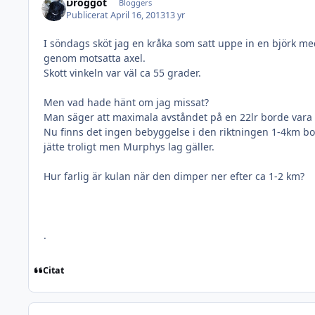
Droggot
Bloggers
Publicerat
April 16, 2013
13 yr
I söndags sköt jag en kråka som satt uppe in en björk me
genom motsatta axel.
Skott vinkeln var väl ca 55 grader.
Men vad hade hänt om jag missat?
Man säger att maximala avståndet på en 22lr borde vara 
Nu finns det ingen bebyggelse i den riktningen 1-4km bort 
jätte troligt men Murphys lag gäller.
Hur farlig är kulan när den dimper ner efter ca 1-2 km?
.
Citat