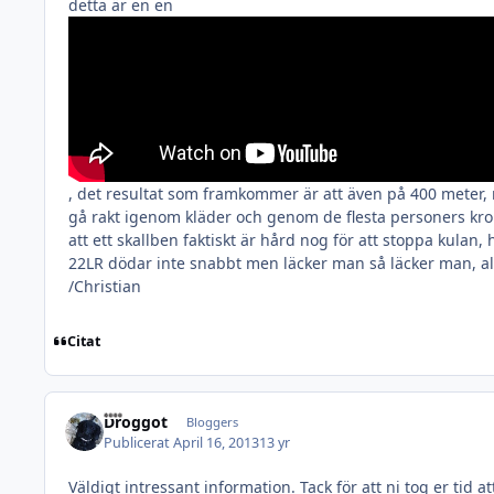
detta är en en
, det resultat som framkommer är att även på 400 meter, nj
gå rakt igenom kläder och genom de flesta personers krop
att ett skallben faktiskt är hård nog för att stoppa kulan
22LR dödar inte snabbt men läcker man så läcker man, allt
/Christian
Citat
Droggot
Bloggers
Publicerat
April 16, 2013
13 yr
Väldigt intressant information. Tack för att ni tog er tid at