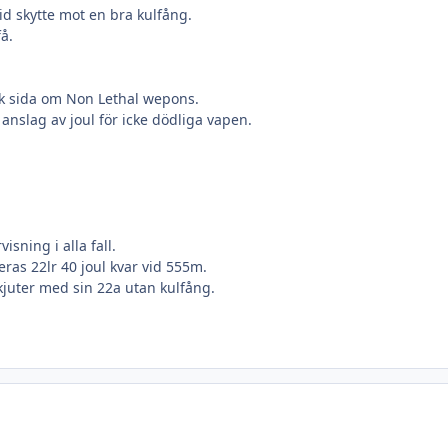
id skytte mot en bra kulfång.
få.
lsk sida om Non Lethal wepons.
anslag av joul för icke dödliga vapen.
sning i alla fall.
eras 22lr 40 joul kvar vid 555m.
juter med sin 22a utan kulfång.