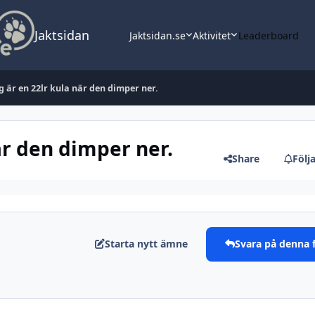
Jaktsidan
Jaktsidan.se
Aktivitet
Leaderboard
g är en 22lr kula när den dimper ner.
är den dimper ner.
Share
Följ
Starta nytt ämne
Svara på denna 