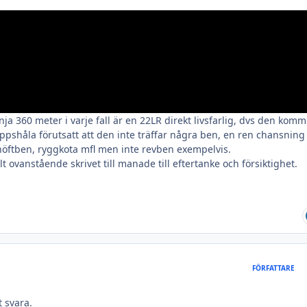
a 360 meter i varje fall är en 22LR direkt livsfarlig, dvs den komm
pshåla förutsatt att den inte träffar några ben, en ren chansning
, höftben, ryggkota mfl men inte revben exempelvis.
 ovanstående skrivet till manade till eftertanke och försiktighet.
FÖRFATTARE
t svara.