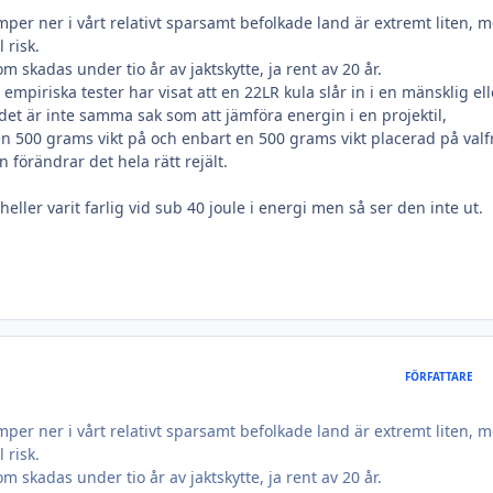
per ner i vårt relativt sparsamt befolkade land är extremt liten, 
 risk.
m skadas under tio år av jaktskytte, ja rent av 20 år.
 empiriska tester har visat att en 22LR kula slår in i en mänsklig ell
det är inte samma sak som att jämföra energin i en projektil,
n 500 grams vikt på och enbart en 500 grams vikt placerad på valf
förändrar det hela rätt rejält.
ller varit farlig vid sub 40 joule i energi men så ser den inte ut.
FÖRFATTARE
per ner i vårt relativt sparsamt befolkade land är extremt liten, 
 risk.
m skadas under tio år av jaktskytte, ja rent av 20 år.