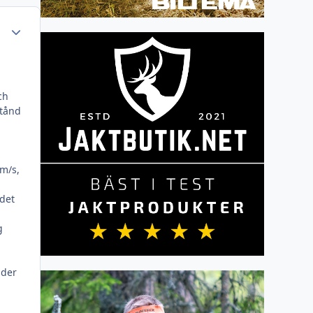
Author stats
ch
stånd
 m/s,
 det
g
nder