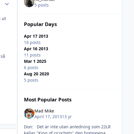
Author stats
5 posts
 ut
Popular Days
Apr 17 2013
16 posts
Apr 16 2013
11 posts
 så
Mar 1 2025
6 posts
Aug 20 2020
5 posts
Most Popular Posts
Mad Mike
April 17, 2013
13 yr
Don: Det är inte utan anledning som 22LR
kallas "King of ricochets" den homogena