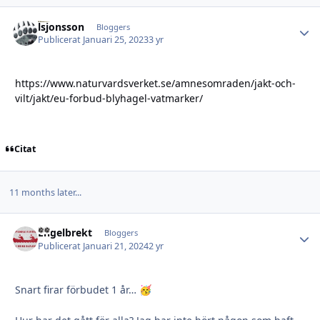
lsjonsson
Autho
Bloggers
Publicerat
Januari 25, 2023
3 yr
https://www.naturvardsverket.se/amnesomraden/jakt-och-
vilt/jakt/eu-forbud-blyhagel-vatmarker/
Citat
11 months later...
Engelbrekt
Autho
Bloggers
Publicerat
Januari 21, 2024
2 yr
Snart firar förbudet 1 år…
🥳