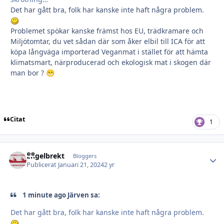
Det har gått bra, folk har kanske inte haft några problem.
Problemet spökar kanske främst hos EU, trädkramare och
Miljötomtar, du vet sådan där som åker elbil till ICA för att
köpa långväga importerad Veganmat i stället för att hämta
klimatsmart, närproducerad och ekologisk mat i skogen där
man bor ?
😁
Citat
1
Engelbrekt
Autho
Bloggers
Publicerat
Januari 21, 2024
2 yr
1 minute ago Järven sa:
Det har gått bra, folk har kanske inte haft några problem.