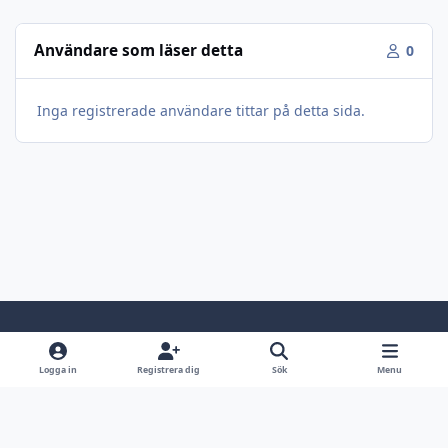
Användare som läser detta
0
Inga registrerade användare tittar på detta sida.
Light Mode
Dark Mode
System Preference
Logga in
Registrera dig
Sök
Menu
Språk
Kontakta oss
Cookies
Jaktsidan.se
Powered by
Invision Community