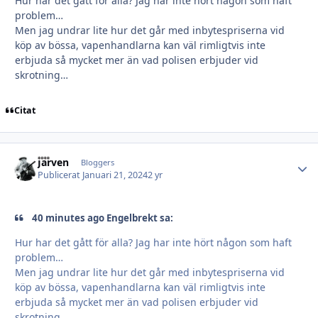
Hur har det gått för alla? Jag har inte hört någon som haft
problem…
Men jag undrar lite hur det går med inbytespriserna vid
köp av bössa, vapenhandlarna kan väl rimligtvis inte
erbjuda så mycket mer än vad polisen erbjuder vid
skrotning…
Citat
Järven
Autho
Bloggers
Publicerat
Januari 21, 2024
2 yr
40 minutes ago Engelbrekt sa:
Hur har det gått för alla? Jag har inte hört någon som haft
problem…
Men jag undrar lite hur det går med inbytespriserna vid
köp av bössa, vapenhandlarna kan väl rimligtvis inte
erbjuda så mycket mer än vad polisen erbjuder vid
skrotning…