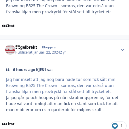
Browning B525 The Crown i somras, den var också utan
franska liljan men provtryckt för stål sett till trycket etc.
Citat
Engelbrekt
Autho
Bloggers
Publicerat
Januari 22, 2024
2 yr
6 hours ago KJE81 sa:
Jag har insett att jag nog bara hade tur som fick sålt min
Browning B525 The Crown i somras, den var också utan
franska liljan men provtryckt för stål sett till trycket etc.
Ja jag går ju och hoppas på nån skrotningspremie, för det
hade väl varit rimligt att man fick en slant som tack för att
man möblerar om i sin garderob för miljöns skull..
Citat
1