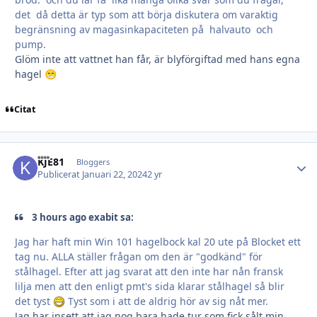
det då detta är typ som att börja diskutera om varaktig
begränsning av magasinkapaciteten på halvauto och
pump.
Glöm inte att vattnet han får, är blyförgiftad med hans egna
hagel
😁
Citat
KJE81
Autho
Bloggers
Publicerat
Januari 22, 2024
2 yr
3 hours ago exabit sa:
Jag har haft min Win 101 hagelbock kal 20 ute på Blocket ett
tag nu. ALLA ställer frågan om den är "godkänd" för
stålhagel. Efter att jag svarat att den inte har nån fransk
lilja men att den enligt pmt's sida klarar stålhagel så blir
det tyst
Tyst som i att de aldrig hör av sig nåt mer.
Jag har insett att jag nog bara hade tur som fick sålt min