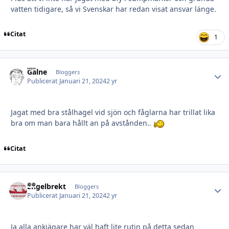
vatten tidigare, så vi Svenskar har redan visat ansvar länge.
Citat
1
Galne
Autho
Bloggers
Publicerat
Januari 21, 2024
2 yr
Jagat med bra stålhagel vid sjön och fåglarna har trillat lika
bra om man bara hållt an på avstånden..
Citat
Engelbrekt
Autho
Bloggers
Publicerat
Januari 21, 2024
2 yr
Ja alla ankjägare har väl haft lite rutin på detta sedan