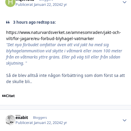
Publicerat
Januari 22, 2024
2 yr
3 hours ago redtop sa:
https://www.naturvardsverket.se/amnesomraden/jakt-och-
vilt/for-jagare/eu-forbud-blyhagel-vatmarker
"Det nya förbudet omfattar även att vid jakt ha med sig
blyhagelammunition vid skytte i våtmark eller inom 100 meter
från en våtmarks yttre gräns. Eller på väg till eller från sådan
skjutning.
"
Så de blev alltså inte någon förbättring som dom först sa att
de skulle bli..
Citat
exabit
Autho
Bloggers
Publicerat
Januari 22, 2024
2 yr