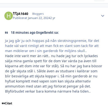
HQA1640
Autho
Bloggers
Publicerat
Januari 22, 2024
2 yr
18 minutes ago Engelbrekt sa:
Ja jag går ju och hoppas på nån skrotningspremie, för det
hade väl varit rimligt att man fick en slant som tack för att
man möblerar om i sin garderob för miljöns skull..
Hade inte varit mer än rätt.. nu hade jag tur och lyckades
sälja mina gamla spett för de dom Var värda (sa även till
köparna att dom inte var för stål). Så nu har jag bara bössor
de går skjuta stål i. Sålde även av studsare i kalibrar som
blir besvärliga att skjuta koppar i. Så min garderob är nu
hyfsat komplett med vapen som kan skjuta alternativ
ammunition med utan att jag förlorat pengar på det.
Blyförbudet verkar bara komma närmare hela tiden..
Citat