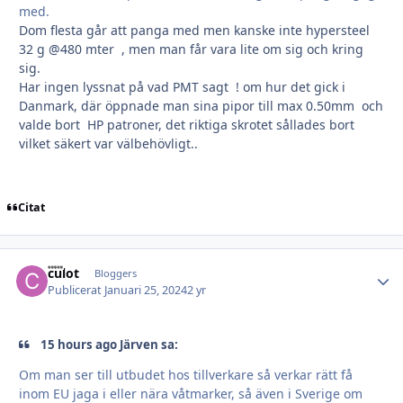
med.
Dom flesta går att panga med men kanske inte hypersteel
32 g @480 mter , men man får vara lite om sig och kring
sig.
Har ingen lyssnat på vad PMT sagt ! om hur det gick i
Danmark, där öppnade man sina pipor till max 0.50mm och
valde bort HP patroner, det riktiga skrotet sållades bort
vilket säkert var välbehövligt..
Citat
culot
Autho
Bloggers
Publicerat
Januari 25, 2024
2 yr
15 hours ago Järven sa:
Om man ser till utbudet hos tillverkare så verkar rätt få
inom EU jaga i eller nära våtmarker, så även i Sverige om