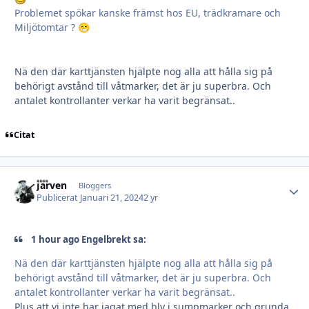
Problemet spökar kanske främst hos EU, trädkramare och
Miljötomtar ?
😁
Nä den där karttjänsten hjälpte nog alla att hålla sig på
behörigt avstånd till våtmarker, det är ju superbra. Och
antalet kontrollanter verkar ha varit begränsat..
Citat
Järven
Autho
Bloggers
Publicerat
Januari 21, 2024
2 yr
1 hour ago Engelbrekt sa:
Nä den där karttjänsten hjälpte nog alla att hålla sig på
behörigt avstånd till våtmarker, det är ju superbra. Och
antalet kontrollanter verkar ha varit begränsat..
Plus att vi inte har jagat med bly i sumpmarker och grunda