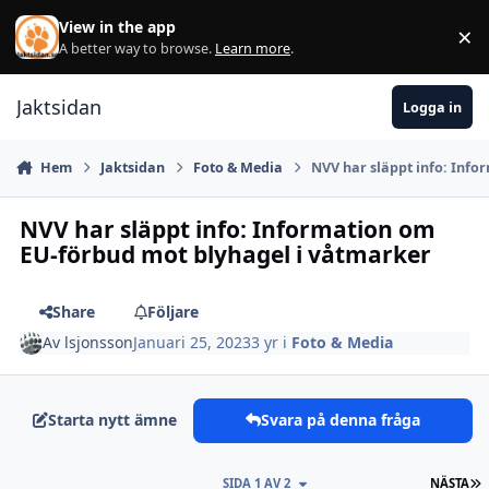
Hoppa till innehåll
View in the app
×
Di
A better way to browse.
Learn more
.
Jaktsidan
Logga in
Hem
Jaktsidan
Foto & Media
NVV har släppt info: Inf
NVV har släppt info: Information om
EU-förbud mot blyhagel i våtmarker
Share
Följare
Av
lsjonsson
Januari 25, 2023
3 yr
i
Foto & Media
Starta nytt ämne
Svara på denna fråga
S
SIDA 1 AV 2
NÄSTA