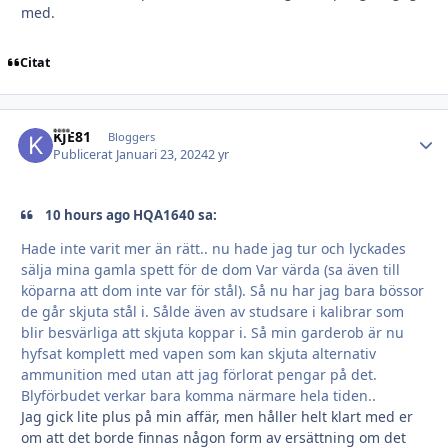
med.
Citat
KJE81
Autho
Bloggers
Publicerat
Januari 23, 2024
2 yr
10 hours ago HQA1640 sa:
Hade inte varit mer än rätt.. nu hade jag tur och lyckades
sälja mina gamla spett för de dom Var värda (sa även till
köparna att dom inte var för stål). Så nu har jag bara bössor
de går skjuta stål i. Sålde även av studsare i kalibrar som
blir besvärliga att skjuta koppar i. Så min garderob är nu
hyfsat komplett med vapen som kan skjuta alternativ
ammunition med utan att jag förlorat pengar på det.
Blyförbudet verkar bara komma närmare hela tiden..
Jag gick lite plus på min affär, men håller helt klart med er
om att det borde finnas någon form av ersättning om det