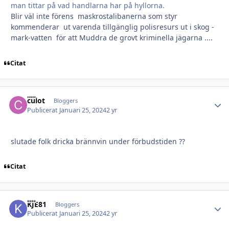
man tittar på vad handlarna har på hyllorna.
Blir väl inte förens maskrostalibanerna som styr
kommenderar ut varenda tillgänglig polisresurs ut i skog -
mark-vatten för att Muddra de grovt kriminella jägarna ....
Citat
culot
Autho
Bloggers
Publicerat
Januari 25, 2024
2 yr
slutade folk dricka brännvin under förbudstiden ??
Citat
KJE81
Autho
Bloggers
Publicerat
Januari 25, 2024
2 yr