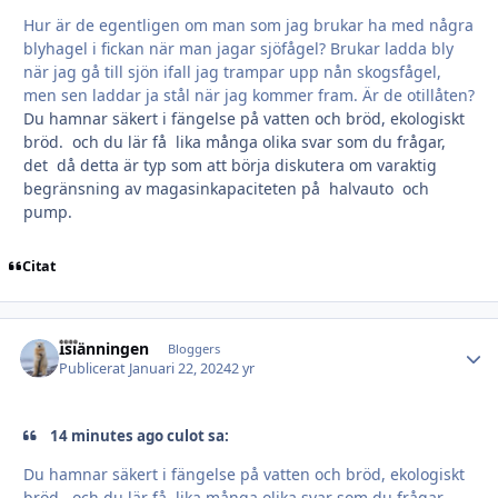
Hur är de egentligen om man som jag brukar ha med några
blyhagel i fickan när man jagar sjöfågel? Brukar ladda bly
när jag gå till sjön ifall jag trampar upp nån skogsfågel,
men sen laddar ja stål när jag kommer fram. Är de otillåten?
Du hamnar säkert i fängelse på vatten och bröd, ekologiskt
bröd. och du lär få lika många olika svar som du frågar,
det då detta är typ som att börja diskutera om varaktig
begränsning av magasinkapaciteten på halvauto och
pump.
Citat
Islänningen
Autho
Bloggers
Publicerat
Januari 22, 2024
2 yr
14 minutes ago culot sa:
Du hamnar säkert i fängelse på vatten och bröd, ekologiskt
bröd. och du lär få lika många olika svar som du frågar,