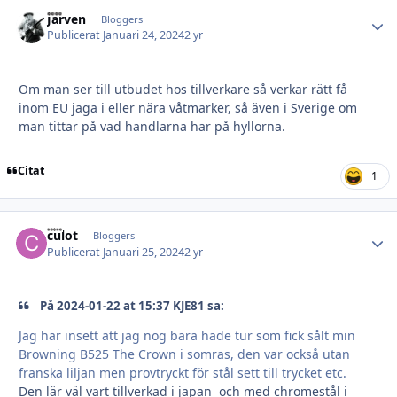
Järven
Autho
Bloggers
Publicerat
Januari 24, 2024
2 yr
Om man ser till utbudet hos tillverkare så verkar rätt få
inom EU jaga i eller nära våtmarker, så även i Sverige om
man tittar på vad handlarna har på hyllorna.
Citat
1
culot
Autho
Bloggers
Publicerat
Januari 25, 2024
2 yr
På 2024-01-22 at 15:37 KJE81 sa:
Jag har insett att jag nog bara hade tur som fick sålt min
Browning B525 The Crown i somras, den var också utan
franska liljan men provtryckt för stål sett till trycket etc.
Den lär väl vart tillverkad i japan och med chromestål i