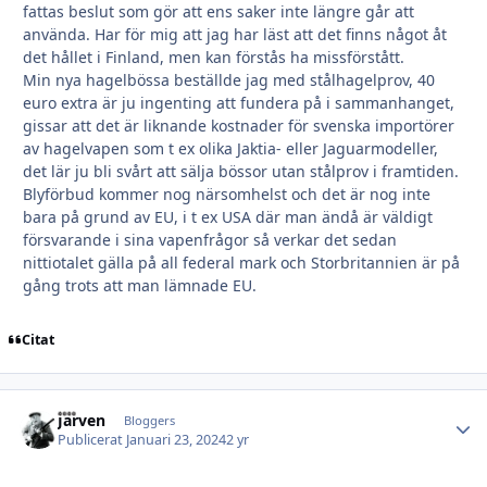
fattas beslut som gör att ens saker inte längre går att
använda. Har för mig att jag har läst att det finns något åt
det hållet i Finland, men kan förstås ha missförstått.
Min nya hagelbössa beställde jag med stålhagelprov, 40
euro extra är ju ingenting att fundera på i sammanhanget,
gissar att det är liknande kostnader för svenska importörer
av hagelvapen som t ex olika Jaktia- eller Jaguarmodeller,
det lär ju bli svårt att sälja bössor utan stålprov i framtiden.
Blyförbud kommer nog närsomhelst och det är nog inte
bara på grund av EU, i t ex USA där man ändå är väldigt
försvarande i sina vapenfrågor så verkar det sedan
nittiotalet gälla på all federal mark och Storbritannien är på
gång trots att man lämnade EU.
Citat
Järven
Autho
Bloggers
Publicerat
Januari 23, 2024
2 yr