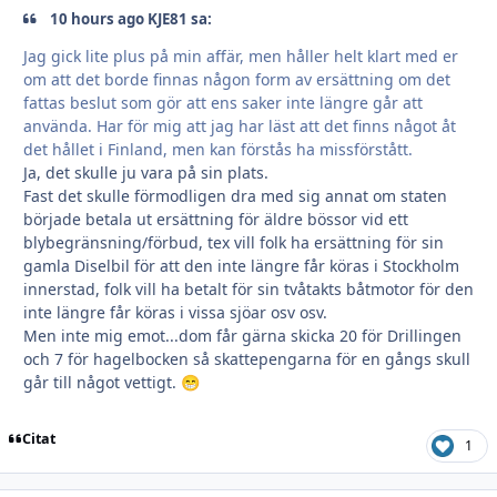
10 hours ago KJE81 sa:
Jag gick lite plus på min affär, men håller helt klart med er
om att det borde finnas någon form av ersättning om det
fattas beslut som gör att ens saker inte längre går att
använda. Har för mig att jag har läst att det finns något åt
det hållet i Finland, men kan förstås ha missförstått.
Ja, det skulle ju vara på sin plats.
Fast det skulle förmodligen dra med sig annat om staten
började betala ut ersättning för äldre bössor vid ett
blybegränsning/förbud, tex vill folk ha ersättning för sin
gamla Diselbil för att den inte längre får köras i Stockholm
innerstad, folk vill ha betalt för sin tvåtakts båtmotor för den
inte längre får köras i vissa sjöar osv osv.
Men inte mig emot...dom får gärna skicka 20 för Drillingen
och 7 för hagelbocken så skattepengarna för en gångs skull
går till något vettigt.
😁
Citat
1