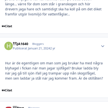
länge… värre för dom som står i granskogen och hör
drevern jaga hare och samtidigt ska ha koll på om det diket
framför utgör livsmiljö för vattenfåglar…
Citat
HQA1640
Autho
Bloggers
Publicerat
Januari 21, 2024
2 yr
Hur är de egentligen om man som jag brukar ha med några
blyhagel i fickan när man jagar sjöfågel? Brukar ladda bly
när jag gå till sjön ifall jag trampar upp nån skogsfågel,
men sen laddar ja stål när jag kommer fram. Är de otillåten?
Citat
redtop
Bloggers