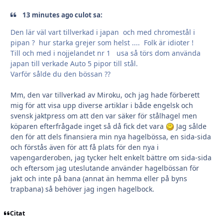
13 minutes ago culot sa:
Den lär väl vart tillverkad i japan och med chromestål i
pipan ? hur starka grejer som helst .... Folk är idioter !
Till och med i nojjelandet nr 1 usa så törs dom använda
japan till verkade Auto 5 pipor till stål.
Varför sålde du den bössan ??
Mm, den var tillverkad av Miroku, och jag hade förberett
mig för att visa upp diverse artiklar i både engelsk och
svensk jaktpress om att den var säker för stålhagel men
köparen efterfrågade inget så då fick det vara
Jag sålde
den för att dels finansiera min nya hagelbössa, en sida-sida
och förstås även för att få plats för den nya i
vapengarderoben, jag tycker helt enkelt bättre om sida-sida
och eftersom jag uteslutande använder hagelbössan för
jakt och inte på bana (annat än hemma eller på byns
trapbana) så behöver jag ingen hagelbock.
Citat