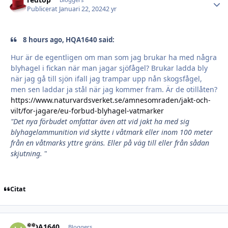
Autho
Publicerat
Januari 22, 2024
2 yr
8 hours ago, HQA1640 said:
Hur är de egentligen om man som jag brukar ha med några
blyhagel i fickan när man jagar sjöfågel? Brukar ladda bly
när jag gå till sjön ifall jag trampar upp nån skogsfågel,
men sen laddar ja stål när jag kommer fram. Är de otillåten?
https://www.naturvardsverket.se/amnesomraden/jakt-och-
vilt/for-jagare/eu-forbud-blyhagel-vatmarker
"Det nya förbudet omfattar även att vid jakt ha med sig
blyhagelammunition vid skytte i våtmark eller inom 100 meter
från en våtmarks yttre gräns. Eller på väg till eller från sådan
skjutning.
"
Citat
HQA1640
Autho
Bloggers