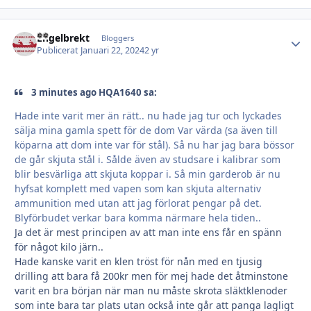
Engelbrekt
Autho
Bloggers
Publicerat
Januari 22, 2024
2 yr
3 minutes ago HQA1640 sa:
Hade inte varit mer än rätt.. nu hade jag tur och lyckades
sälja mina gamla spett för de dom Var värda (sa även till
köparna att dom inte var för stål). Så nu har jag bara bössor
de går skjuta stål i. Sålde även av studsare i kalibrar som
blir besvärliga att skjuta koppar i. Så min garderob är nu
hyfsat komplett med vapen som kan skjuta alternativ
ammunition med utan att jag förlorat pengar på det.
Blyförbudet verkar bara komma närmare hela tiden..
Ja det är mest principen av att man inte ens får en spänn
för något kilo järn..
Hade kanske varit en klen tröst för nån med en tjusig
drilling att bara få 200kr men för mej hade det åtminstone
varit en bra början när man nu måste skrota släktklenoder
som inte bara tar plats utan också inte går att panga lagligt