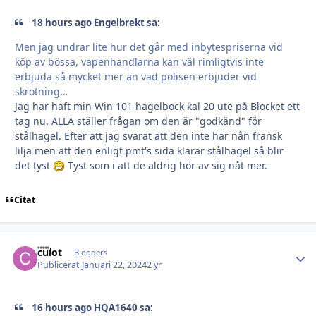
18 hours ago Engelbrekt sa:
Men jag undrar lite hur det går med inbytespriserna vid
köp av bössa, vapenhandlarna kan väl rimligtvis inte
erbjuda så mycket mer än vad polisen erbjuder vid
skrotning…
Jag har haft min Win 101 hagelbock kal 20 ute på Blocket ett
tag nu. ALLA ställer frågan om den är "godkänd" för
stålhagel. Efter att jag svarat att den inte har nån fransk
lilja men att den enligt pmt's sida klarar stålhagel så blir
det tyst
Tyst som i att de aldrig hör av sig nåt mer.
Citat
culot
Autho
Bloggers
Publicerat
Januari 22, 2024
2 yr
16 hours ago HQA1640 sa: