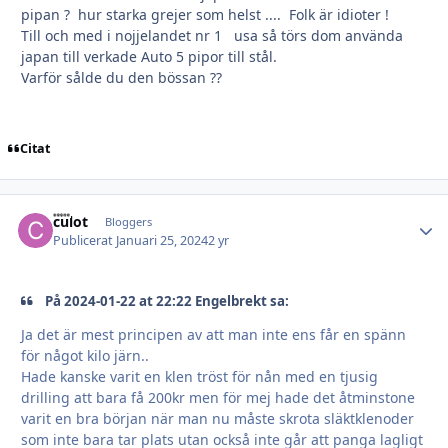
pipan ? hur starka grejer som helst .... Folk är idioter !
Till och med i nojjelandet nr 1 usa så törs dom använda
japan till verkade Auto 5 pipor till stål.
Varför sålde du den bössan ??
Citat
culot
Autho
Bloggers
Publicerat
Januari 25, 2024
2 yr
På 2024-01-22 at 22:22 Engelbrekt sa:
Ja det är mest principen av att man inte ens får en spänn
för något kilo järn..
Hade kanske varit en klen tröst för nån med en tjusig
drilling att bara få 200kr men för mej hade det åtminstone
varit en bra början när man nu måste skrota släktklenoder
som inte bara tar plats utan också inte går att panga lagligt