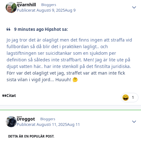
qvarnhill
Autho
Bloggers
Publicerat
Augusti 9, 2025
Aug 9
9 minutes ago Hipshot sa:
Jo jag tror det är olagligt men det finns ingen att straffa vid
fullbordan så då blir det i praktiken lagligt.. och
lagstiftningen ser suicidtankar som en sjukdom per
definition så således inte straffbart. Men! Jag är lite ute på
djupt vatten här.. har inte stenkoll på det finstilta juridiska.
Förr var det olagligt vet jag, straffet var att man inte fick
sista vilan i vigd jord... Huuuh!
🤔
Citat
1
Droggot
Autho
Bloggers
Publicerat
Augusti 11, 2025
Aug 11
DETTA ÄR EN POPULÄR POST.