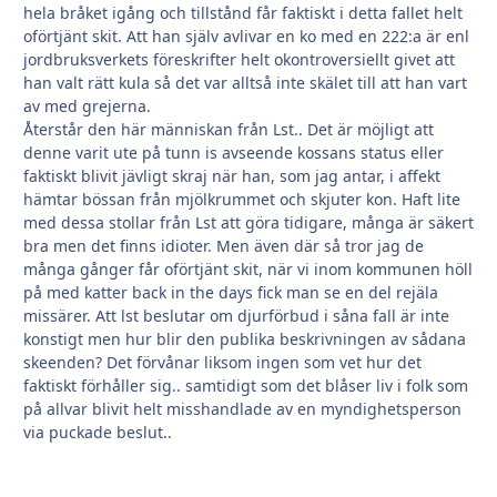
hela bråket igång och tillstånd får faktiskt i detta fallet helt
oförtjänt skit. Att han själv avlivar en ko med en 222:a är enl
jordbruksverkets föreskrifter helt okontroversiellt givet att
han valt rätt kula så det var alltså inte skälet till att han vart
av med grejerna.
Återstår den här människan från Lst.. Det är möjligt att
denne varit ute på tunn is avseende kossans status eller
faktiskt blivit jävligt skraj när han, som jag antar, i affekt
hämtar bössan från mjölkrummet och skjuter kon. Haft lite
med dessa stollar från Lst att göra tidigare, många är säkert
bra men det finns idioter. Men även där så tror jag de
många gånger får oförtjänt skit, när vi inom kommunen höll
på med katter back in the days fick man se en del rejäla
missärer. Att lst beslutar om djurförbud i såna fall är inte
konstigt men hur blir den publika beskrivningen av sådana
skeenden? Det förvånar liksom ingen som vet hur det
faktiskt förhåller sig.. samtidigt som det blåser liv i folk som
på allvar blivit helt misshandlade av en myndighetsperson
via puckade beslut..