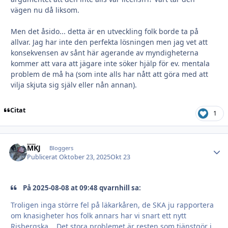
vägen nu då liksom.
Men det åsido... detta är en utveckling folk borde ta på
allvar. Jag har inte den perfekta lösningen men jag vet att
konsekvensen av sånt här agerande av myndigheterna
kommer att vara att jägare inte söker hjälp för ev. mentala
problem de må ha (som inte alls har nått att göra med att
vilja skjuta sig själv eller nån annan).
Citat
1
MKJ
Autho
Bloggers
Publicerat
Oktober 23, 2025
Okt 23
På 2025-08-08 at 09:48 qvarnhill sa:
Troligen inga större fel på läkarkåren, de SKA ju rapportera
om knasigheter hos folk annars har vi snart ett nytt
Risbergska... Det stora problemet är resten som tjänstgör i