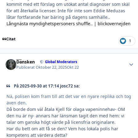
kommit med ett förslag om utökat antal diagnoser som skäl
för att återkalla licenser. Inte för inte som Eddie Meduzas
låtar fortfarande har bäring på dagens samhälle..
Långnästa myndighetspersoners shuffle.. | blickovernejden
Citat
1
Dansken
Autho
Global Moderators
Publicerat
Oktober 22, 2025
Okt 22
På 2025-09-30 at 17:14 josc72 sa:
Nä, polisen kom fram till att det var en nyare replika och tog
även den.
Då borde dom väl åtala Kjell för olaga vapeninnehav- OM
den nu är ny- annars har länsman tagit den med hem: vi
talar om ganska högt värde på licensfria originalare.
Har du bett om att få se den? Vem hos lokala polis har
kompetens att värdera detta?