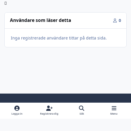
Användare som läser detta
0
Inga registrerade användare tittar på detta sida.
Light Mode
Dark Mode
System Preference
Logga in
Registrera dig
Sök
Menu
Språk
Kontakta oss
Cookies
Jaktsidan.se
Powered by
Invision Community