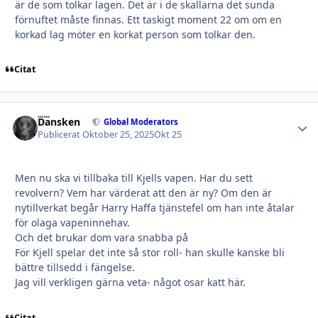
är de som tolkar lagen. Det är i de skallarna det sunda
förnuftet måste finnas. Ett taskigt moment 22 om om en
korkad lag möter en korkat person som tolkar den.
Citat
Dansken
Autho
Global Moderators
Publicerat
Oktober 25, 2025
Okt 25
Men nu ska vi tillbaka till Kjells vapen. Har du sett
revolvern? Vem har värderat att den är ny? Om den är
nytillverkat begår Harry Haffa tjänstefel om han inte åtalar
för olaga vapeninnehav.
Och det brukar dom vara snabba på
För Kjell spelar det inte så stor roll- han skulle kanske bli
bättre tillsedd i fängelse.
Jag vill verkligen gärna veta- något osar katt här.
Citat