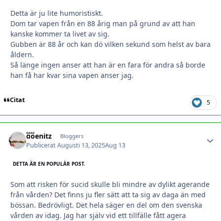
Detta är ju lite humoristiskt.
Dom tar vapen från en 88 årig man på grund av att han
kanske kommer ta livet av sig.
Gubben är 88 år och kan dö vilken sekund som helst av bara
åldern.
Så länge ingen anser att han är en fara för andra så borde
han få har kvar sina vapen anser jag.
Citat
5
doenitz
Autho
Bloggers
Publicerat
Augusti 13, 2025
Aug 13
DETTA ÄR EN POPULÄR POST.
Som att risken för sucid skulle bli mindre av dylikt agerande
från vården? Det finns ju fler sätt att ta sig av daga än med
bössan. Bedrövligt. Det hela säger en del om den svenska
vården av idag. Jag har själv vid ett tillfälle fått agera