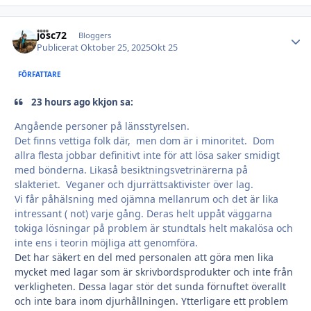
josc72
Autho
Bloggers
Publicerat
Oktober 25, 2025
Okt 25
FÖRFATTARE
23 hours ago kkjon sa:
Angående personer på länsstyrelsen.
Det finns vettiga folk där, men dom är i minoritet. Dom
allra flesta jobbar definitivt inte för att lösa saker smidigt
med bönderna. Likaså besiktningsvetrinärerna på
slakteriet. Veganer och djurrättsaktivister över lag.
Vi får påhälsning med ojämna mellanrum och det är lika
intressant ( not) varje gång. Deras helt uppåt väggarna
tokiga lösningar på problem är stundtals helt makalösa och
inte ens i teorin möjliga att genomföra.
Det har säkert en del med personalen att göra men lika
mycket med lagar som är skrivbordsprodukter och inte från
verkligheten. Dessa lagar stör det sunda förnuftet överallt
och inte bara inom djurhållningen. Ytterligare ett problem