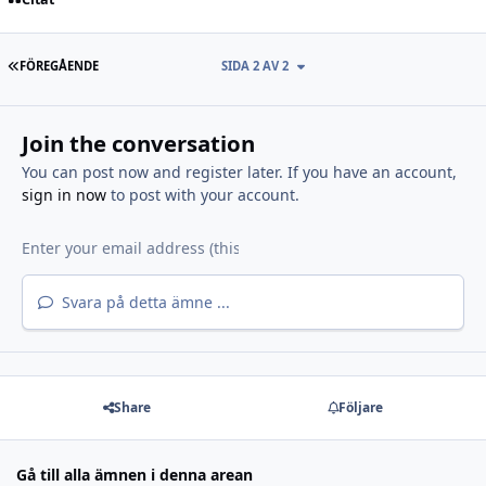
FÖRSTA SIDAN
FÖREGÅENDE
SIDA 2 AV 2
Join the conversation
You can post now and register later. If you have an account,
sign in now
to post with your account.
Svara på detta ämne ...
Share
Följare
Gå till alla ämnen i denna arean