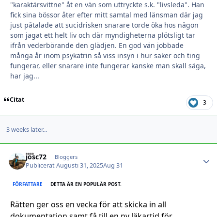
"karaktärsvittne" åt en vän som uttryckte s.k. "livsleda". Han
fick sina bössor åter efter mitt samtal med länsman där jag
just påtalade att sucidrisken snarare torde öka hos någon
som jagat ett helt liv och där myndigheterna plötsligt tar
ifrån vederbörande den glädjen. En god vän jobbade
många år inom psykatrin så viss insyn i hur saker och ting
fungerar, eller snarare inte fungerar kanske man skall säga,
har jag...
Citat
3
3 weeks later...
josc72
Autho
Bloggers
Publicerat
Augusti 31, 2025
Aug 31
FÖRFATTARE
DETTA ÄR EN POPULÄR POST.
Rätten ger oss en vecka för att skicka in all
dokumentation samt få till en ny läkartid för