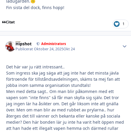
ladugården.
🙃
Fin sista del dock, finns hopp!
Citat
1
Hipshot
Autho
Administrators
Publicerat
Oktober 24, 2025
Okt 24
Det här var ju rätt intressant..
Som ingress ska jag säga att jag inte har det minsta jävla
förtroende för tillståndsavdelningen, skäms ta mej fan att
jobba inom samma organisation stundtals!
Men med detta sagt.. Om man blir påkommen med ett
vapen som "inte finns" så får man skylla sig själv. Det tror
jag ingen lär ha åsikter om. Det går liksom inte att gnälla
över. Men om man blir av med rubbet av prylarna.. hur
återges det till vänner och bekanta eller kanske på sociala
medier? Den här bonden lär ju inte ha varit helt öppen med
att han hade ett illegalt vapen hemma och därmed rullar