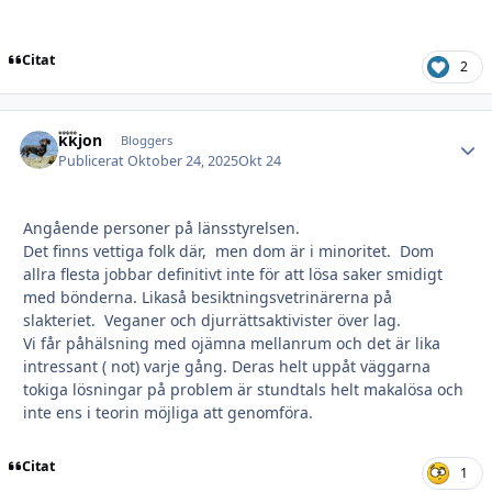
Citat
2
kkjon
Autho
Bloggers
Publicerat
Oktober 24, 2025
Okt 24
Angående personer på länsstyrelsen.
Det finns vettiga folk där, men dom är i minoritet. Dom
allra flesta jobbar definitivt inte för att lösa saker smidigt
med bönderna. Likaså besiktningsvetrinärerna på
slakteriet. Veganer och djurrättsaktivister över lag.
Vi får påhälsning med ojämna mellanrum och det är lika
intressant ( not) varje gång. Deras helt uppåt väggarna
tokiga lösningar på problem är stundtals helt makalösa och
inte ens i teorin möjliga att genomföra.
Citat
1