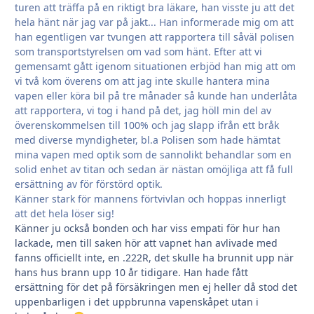
turen att träffa på en riktigt bra läkare, han visste ju att det
hela hänt när jag var på jakt... Han informerade mig om att
han egentligen var tvungen att rapportera till såväl polisen
som transportstyrelsen om vad som hänt. Efter att vi
gemensamt gått igenom situationen erbjöd han mig att om
vi två kom överens om att jag inte skulle hantera mina
vapen eller köra bil på tre månader så kunde han underlåta
att rapportera, vi tog i hand på det, jag höll min del av
överenskommelsen till 100% och jag slapp ifrån ett bråk
med diverse myndigheter, bl.a Polisen som hade hämtat
mina vapen med optik som de sannolikt behandlar som en
solid enhet av titan och sedan är nästan omöjliga att få full
ersättning av för förstörd optik.
Känner stark för mannens förtvivlan och hoppas innerligt
att det hela löser sig!
Känner ju också bonden och har viss empati för hur han
lackade, men till saken hör att vapnet han avlivade med
fanns officiellt inte, en .222R, det skulle ha brunnit upp när
hans hus brann upp 10 år tidigare. Han hade fått
ersättning för det på försäkringen men ej heller då stod det
uppenbarligen i det uppbrunna vapenskåpet utan i