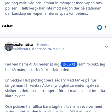
Jag hag varit iväg och lämnat in mängder med vapen hos
polisen i Hallsberg- har inte mött någon där på stationen
där kunskap om vapen är deras spetskompetens.
Citat
1
sexfemåtta
Autho
Bloggers
Publicerat
Oktober 22, 2025
Okt 22
Fad vad hemskt. All heder åt dig
som försökt. Jag
@josc72
har så många starka åsikter kring detta...
En vecka?! Helt plötsligt bara sådär? Med tanke på hur
länge man får vänta i ALLA myndighetsärenden själv så
skriker ju detta som arrangerat för att man absolut inte ska
klara av det.
Och polisen har alltså bara tagit en licensfri revolver med
argumentet att den inte alls var licensfri? Vart tar den