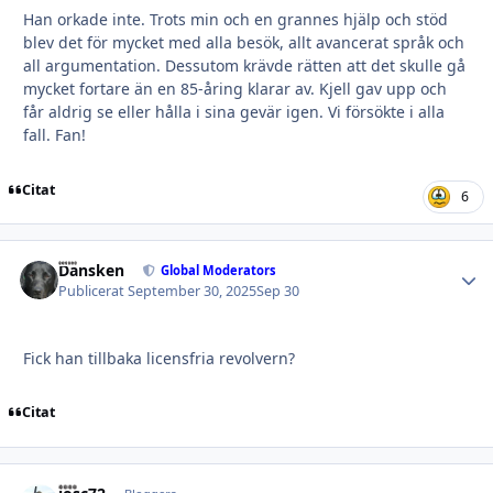
Han orkade inte. Trots min och en grannes hjälp och stöd
blev det för mycket med alla besök, allt avancerat språk och
all argumentation. Dessutom krävde rätten att det skulle gå
mycket fortare än en 85-åring klarar av. Kjell gav upp och
får aldrig se eller hålla i sina gevär igen. Vi försökte i alla
fall. Fan!
Citat
6
Dansken
Autho
Global Moderators
Publicerat
September 30, 2025
Sep 30
Fick han tillbaka licensfria revolvern?
Citat