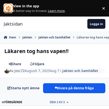
Hoppa till innehåll
View in the app
×
Di
A better way to browse.
Learn more
.
Jaktsidan
Logga in
Hem
Jakten
Jakten och Samhället
Läkaren tog hans vap
Läkaren tog hans vapen!!
Share
Följare
Av
josc72
Augusti 7, 2025
Aug 7
i
Jakten och Samhället
Starta nytt ämne
Svara på denna fråga
FÖRSTA SIDAN
FÖREGÅENDE
SIDA 2 AV 2