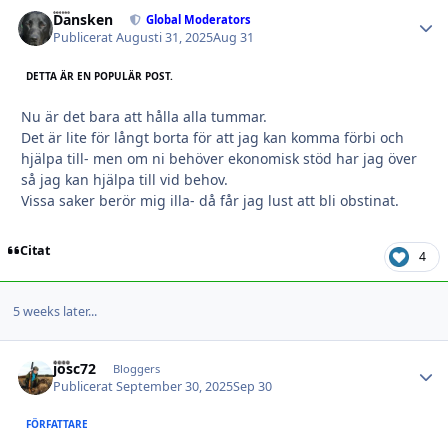
Dansken
Autho
Global Moderators
Publicerat
Augusti 31, 2025
Aug 31
DETTA ÄR EN POPULÄR POST.
Nu är det bara att hålla alla tummar.
Det är lite för långt borta för att jag kan komma förbi och
hjälpa till- men om ni behöver ekonomisk stöd har jag över
så jag kan hjälpa till vid behov.
Vissa saker berör mig illa- då får jag lust att bli obstinat.
Citat
4
5 weeks later...
josc72
Autho
Bloggers
Publicerat
September 30, 2025
Sep 30
FÖRFATTARE