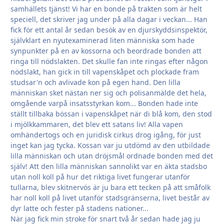
samhällets tjänst! Vi har en bonde på trakten som är helt
speciell, det skriver jag under på alla dagar i veckan... Han
fick för ett antal år sedan besök av en djurskyddsinspektör,
självklart en nyutexaminerad liten människa som hade
synpunkter på en av kossorna och beordrade bonden att
ringa till nödslakten. Det skulle fan inte ringas efter någon
nödslakt, han gick in till vapenskåpet och plockade fram
studsar'n och avlivade kon på egen hand. Den lilla
människan sket nästan ner sig och polisanmälde det hela,
omgående varpå insatsstyrkan kom... Bonden hade inte
ställt tillbaka bössan i vapenskåpet när di blå kom, den stod
i mjölkkammaren, det blev ett satans liv! Alla vapen
omhändertogs och en juridisk cirkus drog igång, för just
inget kan jag tycka. Kossan var ju utdömd av den utbildade
lilla människan och utan dröjsmål ordnade bonden med det
själv! Att den lilla människan sannolikt var en äkta stadsbo
utan noll koll på hur det riktiga livet fungerar utanför
tullarna, blev skitnervös är ju bara ett tecken på att småfolk
har noll koll på livet utanför stadsgränserna, livet består av
dyr latte och fester på stadens nationer...
När jag fick min stroke för snart två år sedan hade jag ju