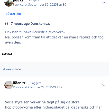
josc72
Autho
Bloggers
Publicerat
September 30, 2025
Sep 30
FÖRFATTARE
7 hours ago Dansken sa:
Fick han tillbaka licensfria revolvern?
Nä, polisen kom fram till att det var en nyare replika och tog
även den.
Citat
4 weeks later...
doenitz
Autho
Bloggers
Publicerat
Oktober 22, 2025
Okt 22
Socialstyrelsen verkar ha tagit på sig de stora
hoplofobbyxorna efter nidingsdådet på Risbergska och har