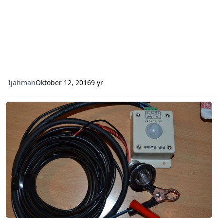
Ijahman
Oktober 12, 2016
9 yr
Åteljakt på räv/trådlöst larm m.m