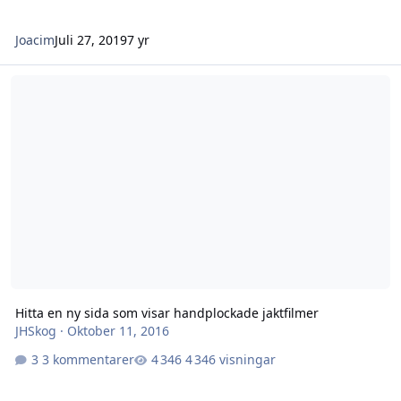
Joacim
Juli 27, 2019
7 yr
Hitta en ny sida som visar handplockade jaktfilmer
Hitta en ny sida som visar handplockade jaktfilmer
JHSkog
·
Oktober 11, 2016
3 kommentarer
4 346 visningar