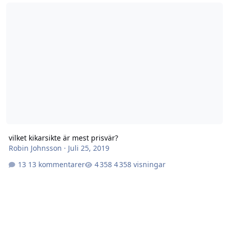
vilket kikarsikte är mest prisvär?
vilket kikarsikte är mest prisvär?
Robin Johnsson
·
Juli 25, 2019
13 kommentarer
4 358 visningar