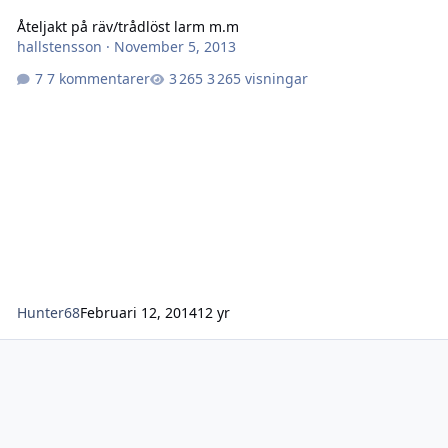
Åteljakt på räv/trådlöst larm m.m
hallstensson
·
November 5, 2013
7 kommentarer
3 265 visningar
Hunter68
Februari 12, 2014
12 yr