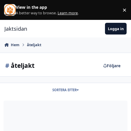
Hoppa till innehåll
View in the app
×
Di
A better way to browse.
Learn more
.
Jaktsidan
Logga in
Hem
åteljakt
#
åteljakt
Följare
SORTERA EFTER
Första åtelbygget