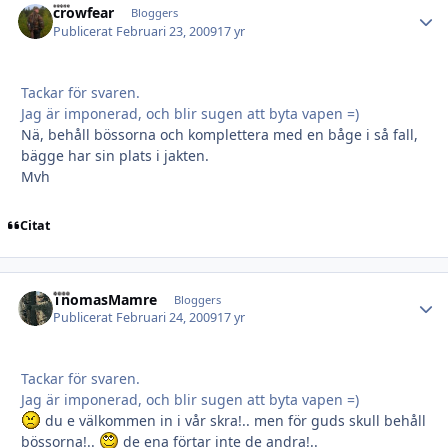
crowfear
Autho
Bloggers
Publicerat
Februari 23, 2009
17 yr
Tackar för svaren.
Jag är imponerad, och blir sugen att byta vapen =)
Nä, behåll bössorna och komplettera med en båge i så fall,
bägge har sin plats i jakten.
Mvh
Citat
ThomasMamre
Autho
Bloggers
Publicerat
Februari 24, 2009
17 yr
Tackar för svaren.
Jag är imponerad, och blir sugen att byta vapen =)
du e välkommen in i vår skra!.. men för guds skull behåll
bössorna!..
de ena förtar inte de andra!..