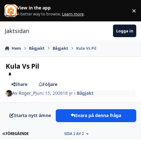
Hoppa till innehåll
View in the app
×
Di
A better way to browse.
Learn more
.
Jaktsidan
Logga in
Hem
Bågjakt
Bågjakt
Kula Vs Pil
Kula Vs Pil
Share
Följare
Av
Roger_P
Juni 15, 2008
18 yr
i
Bågjakt
Starta nytt ämne
Svara på denna fråga
FÖRSTA SIDAN
FÖREGÅENDE
SIDA 2 AV 2