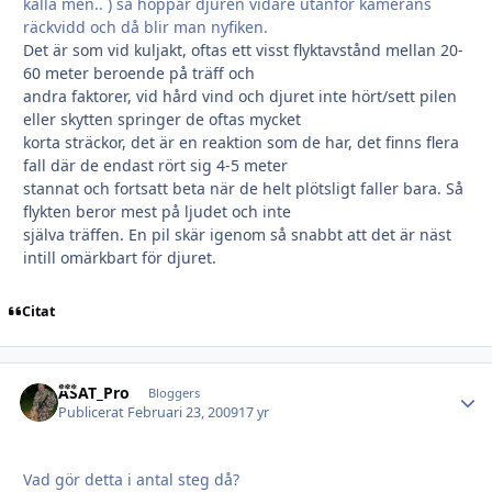
källa men.. ) så hoppar djuren vidare utanför kamerans
räckvidd och då blir man nyfiken.
Det är som vid kuljakt, oftas ett visst flyktavstånd mellan 20-
60 meter beroende på träff och
andra faktorer, vid hård vind och djuret inte hört/sett pilen
eller skytten springer de oftas mycket
korta sträckor, det är en reaktion som de har, det finns flera
fall där de endast rört sig 4-5 meter
stannat och fortsatt beta när de helt plötsligt faller bara. Så
flykten beror mest på ljudet och inte
själva träffen. En pil skär igenom så snabbt att det är näst
intill omärkbart för djuret.
Citat
ASAT_Pro
Autho
Bloggers
Publicerat
Februari 23, 2009
17 yr
Vad gör detta i antal steg då?