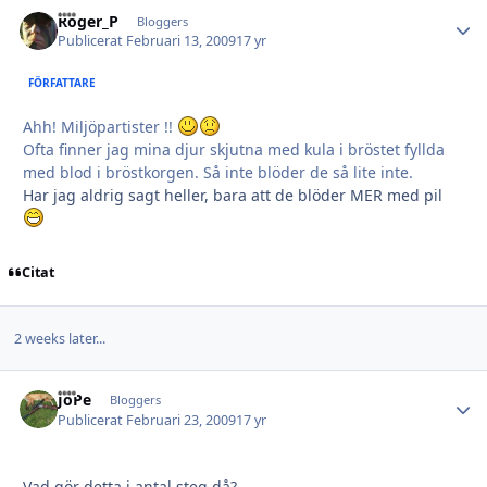
Roger_P
Autho
Bloggers
Publicerat
Februari 13, 2009
17 yr
FÖRFATTARE
Ahh! Miljöpartister !!
Ofta finner jag mina djur skjutna med kula i bröstet fyllda
med blod i bröstkorgen. Så inte blöder de så lite inte.
Har jag aldrig sagt heller, bara att de blöder MER med pil
Citat
2 weeks later...
JoPe
Autho
Bloggers
Publicerat
Februari 23, 2009
17 yr
Vad gör detta i antal steg då?