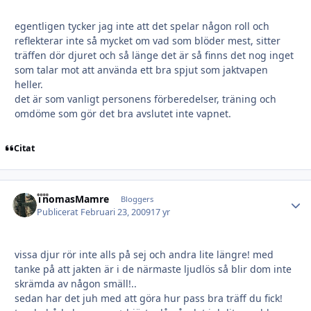
egentligen tycker jag inte att det spelar någon roll och
reflekterar inte så mycket om vad som blöder mest, sitter
träffen dör djuret och så länge det är så finns det nog inget
som talar mot att använda ett bra spjut som jaktvapen
heller.
det är som vanligt personens förberedelser, träning och
omdöme som gör det bra avslutet inte vapnet.
Citat
ThomasMamre
Autho
Bloggers
Publicerat
Februari 23, 2009
17 yr
vissa djur rör inte alls på sej och andra lite längre! med
tanke på att jakten är i de närmaste ljudlös så blir dom inte
skrämda av någon smäll!..
sedan har det juh med att göra hur pass bra träff du fick!