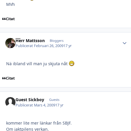
MVh
Citat
Herr Mattsson
Autho
Bloggers
Publicerat
Februari 26, 2009
17 yr
Nä ibland vill man ju skjuta nåt
Citat
Guest Sickboy
Guests
Publicerat
Mars 4, 2009
17 yr
kommer lite mer länkar från SBJF.
Om jaktpilens verkan.