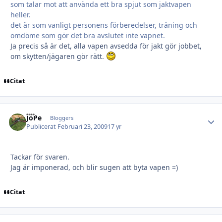
som talar mot att använda ett bra spjut som jaktvapen
heller.
det är som vanligt personens förberedelser, träning och
omdöme som gör det bra avslutet inte vapnet.
Ja precis så är det, alla vapen avsedda för jakt gör jobbet,
om skytten/jägaren gör rätt.
Citat
JoPe
Autho
Bloggers
Publicerat
Februari 23, 2009
17 yr
Tackar för svaren.
Jag är imponerad, och blir sugen att byta vapen =)
Citat