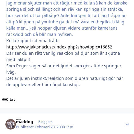
Jag menar skjuter man ett rådjur med kula så kan de kanske
springa si och så långt och en räv kan springa sin sträcka,
hur ser det ut för pilbåge? Anledningen till att jag frågar är
att på klippen på youtube (ja det må vara en hejdlöst dålig
källa men.. ) så hoppar djuren vidare utanför kamerans
räckvidd och då blir man nyfiken.
Kolla klippet i denna tråd:
http://www.jaktsnack.se/index.php?showtopic=16852
Där ser du en rätt vanlig reaktion på djur som är skjutna
med jaktpil!
Som Roger säger så är det ljudet som gör att de springer
iväg.
Det är ju en instinkt/reaktion som djuren naturligt gör när
de upplever eller hör något konstigt.
Citat
maddog
Autho
Bloggers
Publicerat
Februari 23, 2009
17 yr