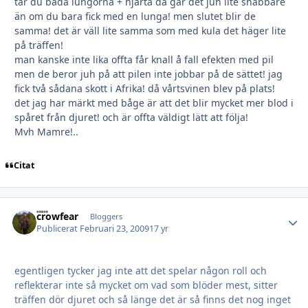
tar du båda lungorna + hjärta då går det juh lite snabbare
än om du bara fick med en lunga! men slutet blir de
samma! det är väll lite samma som med kula det häger lite
på träffen!
man kanske inte lika offta får knall å fall efekten med pil
men de beror juh på att pilen inte jobbar på de sättet! jag
fick två sådana skott i Afrika! då vårtsvinen blev på plats!
det jag har märkt med båge är att det blir mycket mer blod i
spåret från djuret! och är offta väldigt lätt att följa!
Mvh Mamre!..
Citat
crowfear
Autho
Bloggers
Publicerat
Februari 23, 2009
17 yr
egentligen tycker jag inte att det spelar någon roll och
reflekterar inte så mycket om vad som blöder mest, sitter
träffen dör djuret och så länge det är så finns det nog inget