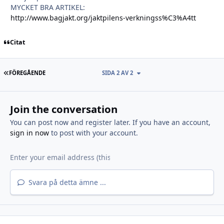
MYCKET BRA ARTIKEL:
http://www.bagjakt.org/jaktpilens-verkningss%C3%A4tt
Citat
FÖRSTA SIDAN
FÖREGÅENDE
SIDA 2 AV 2
Join the conversation
You can post now and register later. If you have an account,
sign in now
to post with your account.
Svara på detta ämne ...