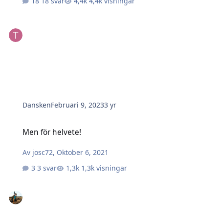
18 svar
4,4k visningar
Dansken
Februari 9, 2023
3 yr
Men för helvete!
Men för helvete!
Av
josc72
,
Oktober 6, 2021
3 svar
1,3k visningar