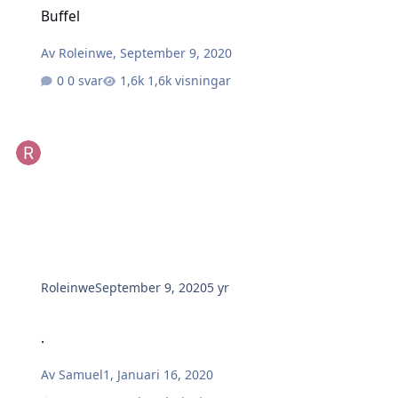
Buffel
Buffel
Av
Roleinwe
,
September 9, 2020
0 svar
1,6k visningar
Roleinwe
September 9, 2020
5 yr
.
.
Av
Samuel1
,
Januari 16, 2020