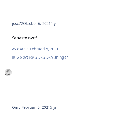
josc72
Oktober 6, 2021
4 yr
Senaste nytt!
Senaste nytt!
Av
exabit
,
Februari 5, 2021
6 svar
2,5k visningar
Ompi
Februari 5, 2021
5 yr