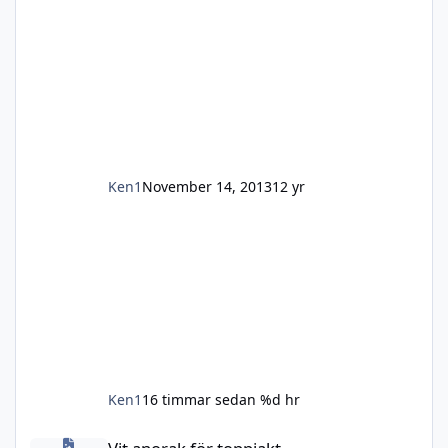
hyllan och hade inga planer på att börja igen
men min (skjut kåta) fru hade andra planer Vi
började lite smått med jägarduvan som är en
Ken1
November 14, 2013
12 yr
Ken1
16 timmar sedan
%d hr
Vit anorak för toppjakt.