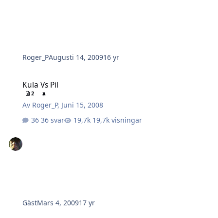
Roger_P
Augusti 14, 2009
16 yr
Kula Vs Pil
Kula Vs Pil
2
Av
Roger_P
,
Juni 15, 2008
36 svar
19,7k visningar
Gäst
Mars 4, 2009
17 yr