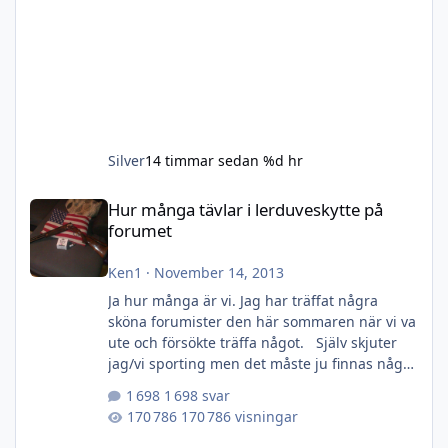
Silver
14 timmar sedan
%d hr
Hur många tävlar i lerduveskytte på forumet
Hur många tävlar i lerduveskytte på
forumet
Ken1
·
November 14, 2013
Ja hur många är vi. Jag har träffat några
sköna forumister den här sommaren när vi va
ute och försökte träffa något. Själv skjuter
jag/vi sporting men det måste ju finnas några
som skjuter andra grenar också. Den historik
1 698 svar
jag har är att jag sköt sjukt mycket för 10-11
170 786 visningar
år sen men sen kom det en liten odåga som
heter Dennis och förstörde allt la skyttet på