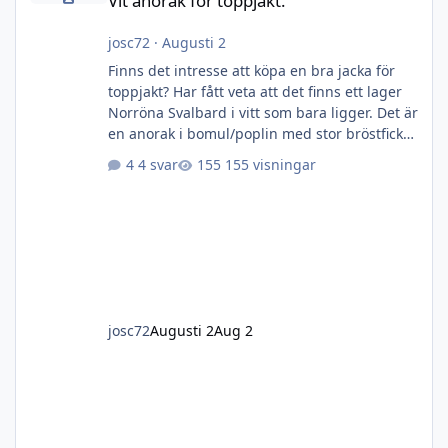
Vit anorak för toppjakt.
josc72
·
Augusti 2
Finns det intresse att köpa en bra jacka för
toppjakt? Har fått veta att det finns ett lager
Norröna Svalbard i vitt som bara ligger. Det är
en anorak i bomul/poplin med stor bröstficka
och en lång dragkedja under ena armen.
4 svar
155 visningar
Dragkedjan gör den lättare att komma i och
ger också suverän ventliation. Stor huva som
går att fälla upp över mössa och hörselskydd
när man smyger. Tyget I sig ventilerar mycket
bättre än något med membran i. Det fina
med Norrönas tyg är, till skillnad från tex
Fjällräve
josc72
Augusti 2
Aug 2