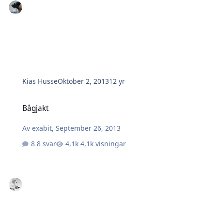
Kias Husse
Oktober 2, 2013
12 yr
Bågjakt
Bågjakt
Av
exabit
,
September 26, 2013
8 svar
4,1k visningar