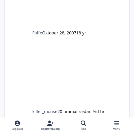
Foffe
Oktober 28, 2007
18 yr
killer_mouse
20 timmar sedan
%d hr
Laddverktyg lite udda
Laddverktyg lite udda
Logga in
Registrera dig
Sök
Menu