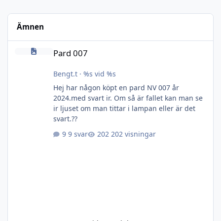
Ämnen
Pard 007
Pard 007
Bengt.t
·
%s vid %s
Hej har någon köpt en pard NV 007 år
2024.med svart ir. Om så är fallet kan man se
ir ljuset om man tittar i lampan eller är det
svart.??
9 svar
202 visningar