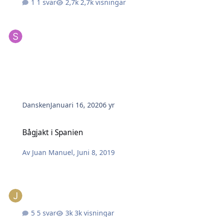
1 svar
2,7k visningar
Dansken
Januari 16, 2020
6 yr
Bågjakt i Spanien
Bågjakt i Spanien
Av
Juan Manuel
,
Juni 8, 2019
5 svar
3k visningar