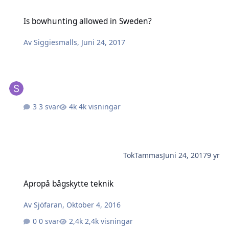
Is bowhunting allowed in Sweden?
Is bowhunting allowed in Sweden?
Av
Siggiesmalls
,
Juni 24, 2017
3 svar
4k visningar
TokTammas
Juni 24, 2017
9 yr
Apropå bågskytte teknik
Apropå bågskytte teknik
Av
Sjöfaran
,
Oktober 4, 2016
0 svar
2,4k visningar