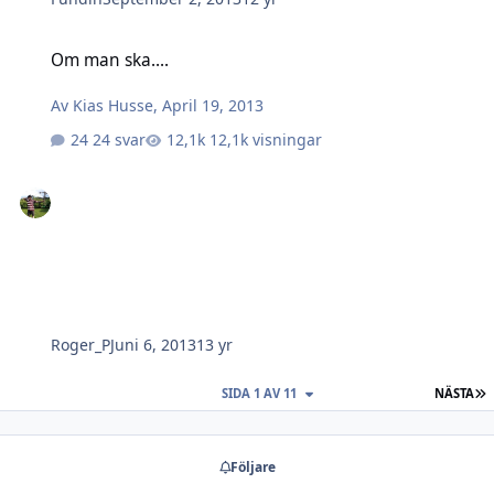
Om man ska....
Om man ska....
Av
Kias Husse
,
April 19, 2013
24 svar
12,1k visningar
Roger_P
Juni 6, 2013
13 yr
S
SIDA 1 AV 11
NÄSTA
Följare