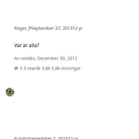
Roger_P
September 27, 2013
12 yr
Var är alla?
Var är alla?
Av
ramklo
,
December 30, 2012
3 svar
5,8k visningar
Fundin
September 2, 2013
12 yr