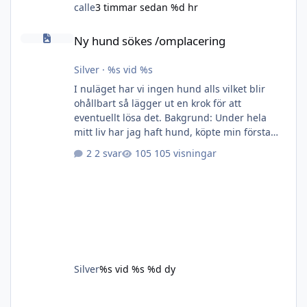
calle
3 timmar sedan
%d hr
Ny hund sökes /omplacering
Ny hund sökes /omplacering
Silver
·
%s vid %s
I nuläget har vi ingen hund alls vilket blir
ohållbart så lägger ut en krok för att
eventuellt lösa det. Bakgrund: Under hela
mitt liv har jag haft hund, köpte min första
egna när jag var 10 år för pengar som jag
2 svar
105 visningar
gnidit ihop på något vis utan veckopeng.
Sedan dess har det rullat på med glädje och
sorger tills i fjol när åldern tog ut sin rätt på
finnspetsen. Hos oss bor hundarna inne och
är med så mkt som möjligt på det mesta. Vi
har hundar inom övriga familjen och dom
kommer träffas ganska r
Silver
%s vid %s
%d dy