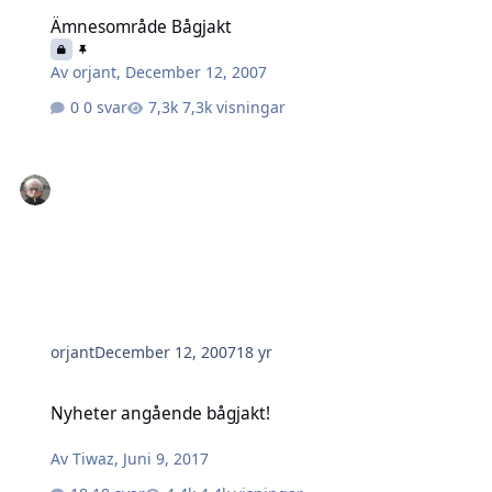
Ämnesområde Bågjakt
Ämnesområde Bågjakt
Av
orjant
,
December 12, 2007
0 svar
7,3k visningar
orjant
December 12, 2007
18 yr
Nyheter angående bågjakt!
Nyheter angående bågjakt!
Av
Tiwaz
,
Juni 9, 2017