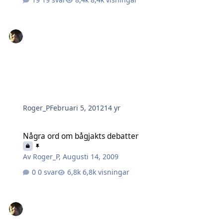
Roger_P
Februari 5, 2012
14 yr
Några ord om bågjakts debatter
Några ord om bågjakts debatter
Av
Roger_P
,
Augusti 14, 2009
0 svar
6,8k visningar