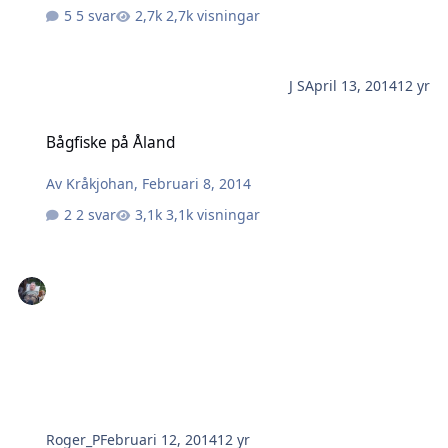
5 svar
2,7k visningar
J S
April 13, 2014
12 yr
Bågfiske på Åland
Bågfiske på Åland
Av
Kråkjohan
,
Februari 8, 2014
2 svar
3,1k visningar
Roger_P
Februari 12, 2014
12 yr