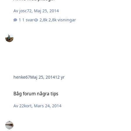
Av
josc72
,
Maj 25, 2014
1 svar
2,8k visningar
henke67
Maj 25, 2014
12 yr
Båg forum några tips
Båg forum några tips
Av
22kort
,
Mars 24, 2014