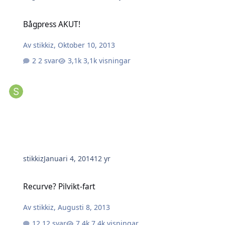
Bågpress AKUT!
Bågpress AKUT!
Av
stikkiz
,
Oktober 10, 2013
2 svar
3,1k visningar
stikkiz
Januari 4, 2014
12 yr
Recurve? Pilvikt-fart
Recurve? Pilvikt-fart
Av
stikkiz
,
Augusti 8, 2013
12 svar
7,4k visningar