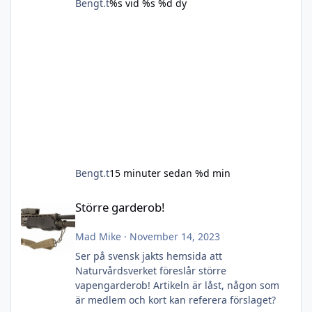
Bengt.t
%s vid %s
%d dy
Bengt.t
15 minuter sedan
%d min
Större garderob!
Större garderob!
Mad Mike
·
November 14, 2023
Ser på svensk jakts hemsida att
Naturvårdsverket föreslår större
vapengarderob! Artikeln är låst, någon som
är medlem och kort kan referera förslaget?