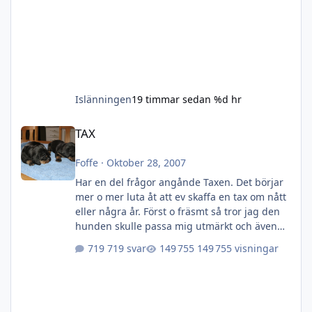
Islänningen
19 timmar sedan
%d hr
TAX
TAX
Foffe
·
Oktober 28, 2007
Har en del frågor angånde Taxen. Det börjar
mer o mer luta åt att ev skaffa en tax om nått
eller några år. Först o fräsmt så tror jag den
hunden skulle passa mig utmärkt och även
familjen. Vad ska man kolla efter? Denna tråd
719 svar
149 755 visningar
är även öppen för övriga diskutioner om
denna ras.