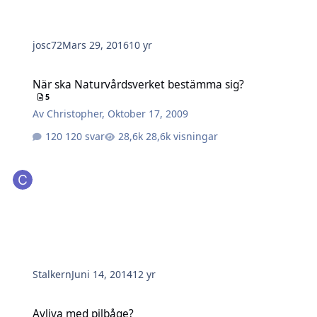
josc72
Mars 29, 2016
10 yr
När ska Naturvårdsverket bestämma sig?
När ska Naturvårdsverket bestämma sig?
5
Av
Christopher
,
Oktober 17, 2009
120 svar
28,6k visningar
Stalkern
Juni 14, 2014
12 yr
Avliva med pilbåge?
Avliva med pilbåge?