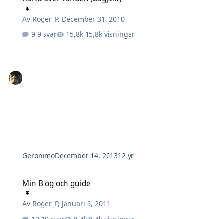
Av
Roger_P
,
December 31, 2010
9 svar
15,8k visningar
Geronimo
December 14, 2013
12 yr
Min Blog och guide
Min Blog och guide
Av
Roger_P
,
Januari 6, 2011
19 svar
8,4k visningar