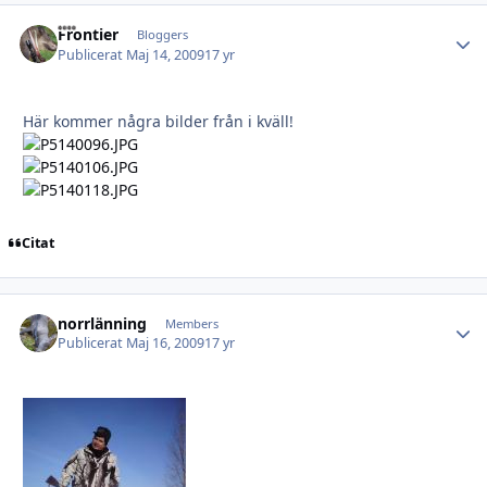
Frontier
Autho
Bloggers
Publicerat
Maj 14, 2009
17 yr
Här kommer några bilder från i kväll!
Citat
norrlänning
Autho
Members
Publicerat
Maj 16, 2009
17 yr