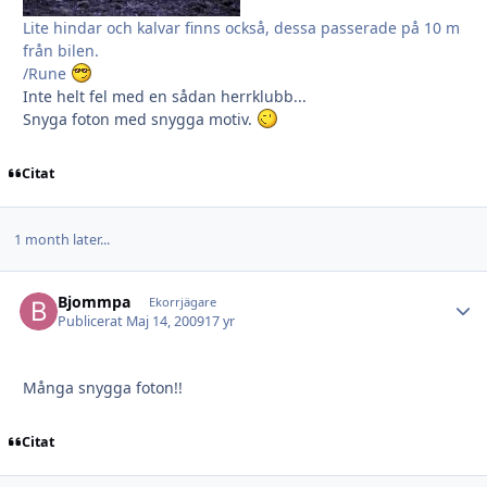
Lite hindar och kalvar finns också, dessa passerade på 10 m
från bilen.
/Rune
Inte helt fel med en sådan herrklubb...
Snyga foton med snygga motiv.
Citat
1 month later...
Bjommpa
Autho
Ekorrjägare
Publicerat
Maj 14, 2009
17 yr
Många snygga foton!!
Citat