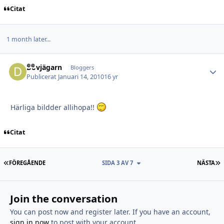
Citat
1 month later...
Dovjägarn
Autho
Bloggers
Publicerat
Januari 14, 2010
16 yr
Härliga bildder allihopa!!
Citat
FÖRSTA SIDAN
S
FÖREGÅENDE
SIDA 3 AV 7
NÄSTA
Join the conversation
You can post now and register later. If you have an account,
sign in now
to post with your account.