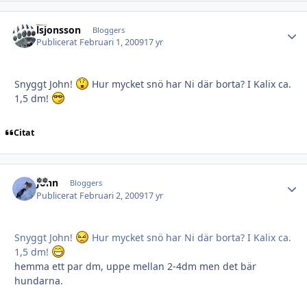
lsjonsson
Autho
Bloggers
Publicerat
Februari 1, 2009
17 yr
Snyggt John!
Hur mycket snö har Ni där borta? I Kalix ca.
1,5 dm!
Citat
John
Autho
Bloggers
Publicerat
Februari 2, 2009
17 yr
Snyggt John!
Hur mycket snö har Ni där borta? I Kalix ca.
1,5 dm!
hemma ett par dm, uppe mellan 2-4dm men det bär
hundarna.