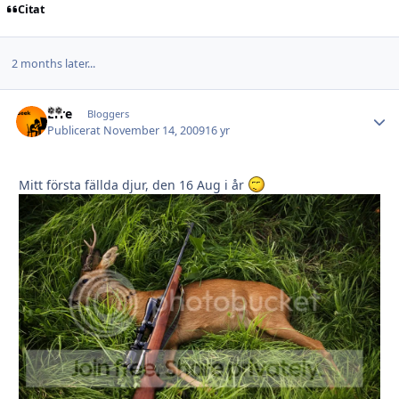
Citat
2 months later...
Erre
Autho
Bloggers
Publicerat
November 14, 2009
16 yr
Mitt första fällda djur, den 16 Aug i år