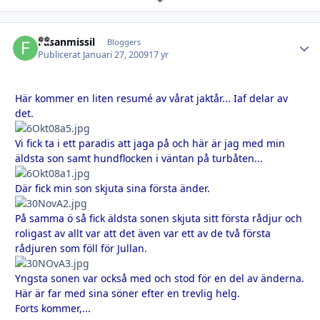
Fasanmissil
Autho
Bloggers
Publicerat
Januari 27, 2009
17 yr
Här kommer en liten resumé av vårat jaktår... Iaf delar av
det.
Vi fick ta i ett paradis att jaga på och här är jag med min
äldsta son samt hundflocken i väntan på turbåten...
Där fick min son skjuta sina första änder.
På samma ö så fick äldsta sonen skjuta sitt första rådjur och
roligast av allt var att det även var ett av de två första
rådjuren som föll för Jullan.
Yngsta sonen var också med och stod för en del av änderna.
Här är far med sina söner efter en trevlig helg.
Forts kommer,...