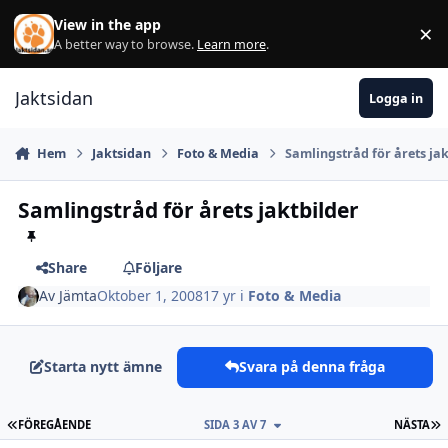
Hoppa till innehåll
View in the app
×
Di
A better way to browse.
Learn more
.
Jaktsidan
Logga in
Hem
Jaktsidan
Foto & Media
Samlingstråd för årets jak
Samlingstråd för årets jaktbilder
Share
Följare
Av
Jämta
Oktober 1, 2008
17 yr
i
Foto & Media
Starta nytt ämne
Svara på denna fråga
FÖRSTA SIDAN
S
FÖREGÅENDE
SIDA 3 AV 7
NÄSTA