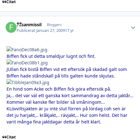
Citat
Fasanmissil
Autho
Bloggers
Publicerat
Januari 27, 2009
17 yr
Biffen fick ut detta smaldjur lugnt och fint.
JUllan fick bistå Biffen vid ett eftersök på skadad galt som
Biffen hade ståndskall på tills galten kunde skjutas.
En hind som Acke och Biffen fick göra eftersök på.
Ja,.. det var väl ett ganska kort sammandrag av detta jaktår...
Kommer väl kanske fler bilder så småningom...
KLövviltsjakten är ju inte slut förren på lördag coh sen är
det ju harjakt,.. kråkjakt,.. rävjakt,.. Hur som helst. Det har
varit många fina jaktdagar detta år helt klart.
Citat