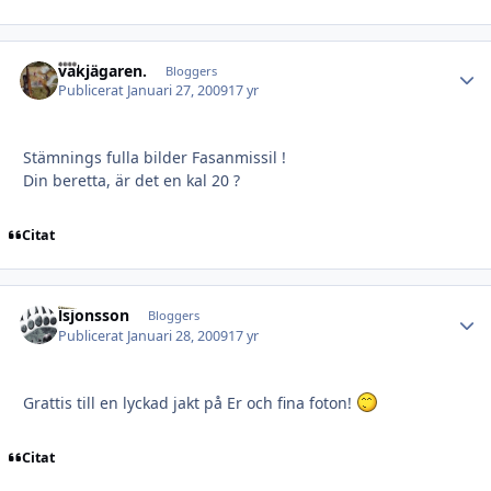
vakjägaren.
Autho
Bloggers
Publicerat
Januari 27, 2009
17 yr
Stämnings fulla bilder Fasanmissil !
Din beretta, är det en kal 20 ?
Citat
lsjonsson
Autho
Bloggers
Publicerat
Januari 28, 2009
17 yr
Grattis till en lyckad jakt på Er och fina foton!
Citat