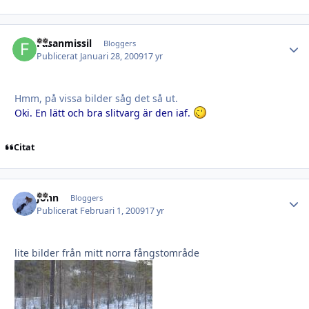
Fasanmissil
Autho
Bloggers
Publicerat
Januari 28, 2009
17 yr
Hmm, på vissa bilder såg det så ut.
Oki. En lätt och bra slitvarg är den iaf.
Citat
John
Autho
Bloggers
Publicerat
Februari 1, 2009
17 yr
lite bilder från mitt norra fångstområde