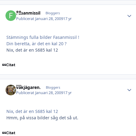
Fasanmissil
Autho
Bloggers
Publicerat
Januari 28, 2009
17 yr
Stämnings fulla bilder Fasanmissil !
Din beretta, är det en kal 20 ?
Nix, det är en S685 kal 12
Citat
vakjägaren.
Autho
Bloggers
Publicerat
Januari 28, 2009
17 yr
Nix, det är en S685 kal 12
Hmm, på vissa bilder såg det så ut.
Citat