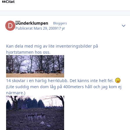
Citat
Dunderklumpen
Autho
Bloggers
Publicerat
Mars 29, 2009
17 yr
Kan dela med mig av lite inventeringsbilder på
hjortstammen hos oss.
14 skovlar i en härlig herrklubb. Det känns inte helt fel.
(Lite suddig men dom låg på 400meters håll och jag kom ej
närmare.)