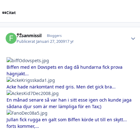
Citat
Fasanmissil
Autho
Bloggers
Publicerat
Januari 27, 2009
17 yr
Biffen med en Dovspets en dag då hundarna fick prova
hägnjakt...
Acke hade närkomtant med gris. Men det gick bra...
En månad senare så var han i sitt esse igen och kunde jaga
sådana djur som är mer lämpliga för en Tax;)
Jullan fick rugga en galt som Biffen körde ut till en skytt...
forts kommer,...