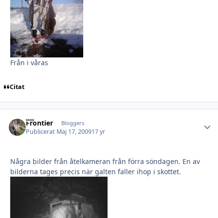
Från i våras
Citat
Frontier
Autho
Bloggers
Publicerat
Maj 17, 2009
17 yr
Några bilder från åtelkameran från förra söndagen. En av
bilderna tages precis när galten faller ihop i skottet.