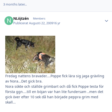
3 months later...
NLöjtzén
Autho
Members
Publicerat
Augusti 22, 2009
16 yr
Fredag nattens bravader....Poppe fick lära sig jaga grävling
av Nora...Det gick bra.
Nora sökte och ställde grimbart och då fick Poppe testa för
första ggn....till en böjan var han lite fundersam ..men det
gick över efter 10 sek då han började peppra grim med
skall...