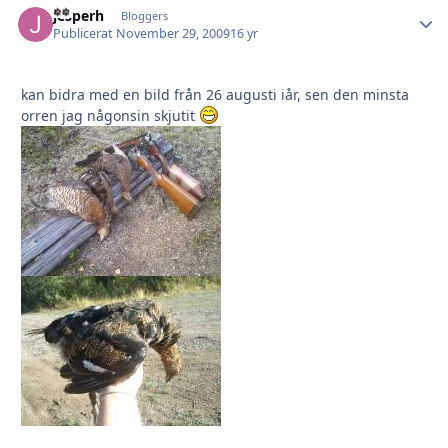
jesperh
Autho
Bloggers
Publicerat
November 29, 2009
16 yr
kan bidra med en bild från 26 augusti iår, sen den minsta
orren jag någonsin skjutit