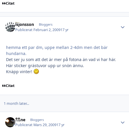
Citat
lsjonsson
Autho
Bloggers
Publicerat
Februari 2, 2009
17 yr
hemma ett par dm, uppe mellan 2-4dm men det bär
hundarna.
Det ser ju som att det är mer på fotona än vad vi har här.
Här sticker grästuvor upp ur snön ännu.
Knäpp vinter!
Citat
1 month later...
Rune
Autho
Bloggers
Publicerat
Mars 29, 2009
17 yr