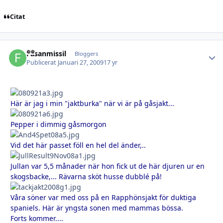
Citat
Fasanmissil
Autho
Bloggers
Publicerat
Januari 27, 2009
17 yr
Här är jag i min "jaktburka" när vi är på gåsjakt...
Pepper i dimmig gåsmorgon
Vid det här passet föll en hel del änder,..
Jullan var 5,5 månader när hon fick ut de här djuren ur en
skogsbacke,... Rävarna sköt husse dubblé på!
Våra söner var med oss på en Rapphönsjakt för duktiga
spaniels. Här är yngsta sonen med mammas bössa.
Forts kommer....