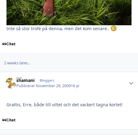
Inte så stor trofé på denna, men det kom senare..
Citat
2 weeks later...
shamani
Autho
Bloggers
Publicerat
November 29, 2009
16 yr
Grattis, Erre, både till viltet och det vackert tagna kortet!
Citat