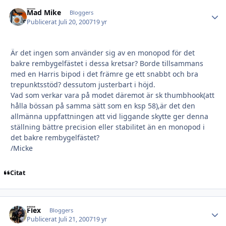
Mad Mike
Autho
Bloggers
Publicerat
Juli 20, 2007
19 yr
Är det ingen som använder sig av en monopod för det
bakre rembygelfästet i dessa kretsar? Borde tillsammans
med en Harris bipod i det främre ge ett snabbt och bra
trepunktsstöd? dessutom justerbart i höjd.
Vad som verkar vara på modet däremot är sk thumbhook(att
hålla bössan på samma sätt som en ksp 58),är det den
allmänna uppfattningen att vid liggande skytte ger denna
ställning bättre precision eller stabilitet än en monopod i
det bakre rembygelfästet?
/Micke
Citat
Flex
Autho
Bloggers
Publicerat
Juli 21, 2007
19 yr