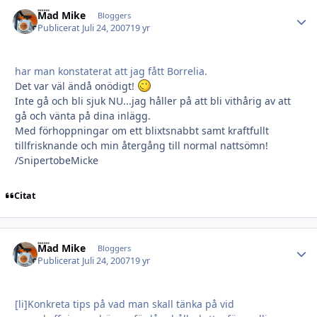
Mad Mike
Autho
Bloggers
Publicerat
Juli 24, 2007
19 yr
har man konstaterat att jag fått Borrelia.
Det var väl ändå onödigt!
Inte gå och bli sjuk NU...jag håller på att bli vithårig av att
gå och vänta på dina inlägg.
Med förhoppningar om ett blixtsnabbt samt kraftfullt
tillfrisknande och min återgång till normal nattsömn!
/SnipertobeMicke
Citat
Mad Mike
Autho
Bloggers
Publicerat
Juli 24, 2007
19 yr
[li]Konkreta tips på vad man skall tänka på vid