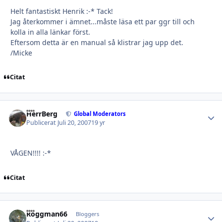
Helt fantastiskt Henrik :-* Tack!
Jag återkommer i ämnet...måste läsa ett par ggr till och
kolla in alla länkar först.
Eftersom detta är en manual så klistrar jag upp det.
/Micke
Citat
HerrBerg
Autho
Global Moderators
Publicerat
Juli 20, 2007
19 yr
VÅGEN!!!! :-*
Citat
Roggman66
Autho
Bloggers