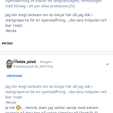
nyanskaffning av bössor för långhållsskytte, förmodligen
med förslag i ett par olika prisklasser.[/li]
Jag blir evigt tacksam om du börjar här då jag står i
startgroparna för en nyanskaffning....ska vara inskjuten och
klar 1sept.
/Micke
Citat
Fredde_piteå
Autho
Bloggers
Publicerat
Juli 24, 2007
19 yr
FÖRFATTARE
Jag blir evigt tacksam om du börjar här då jag står i
startgroparna för en nyanskaffning....ska vara inskjuten och
klar 1sept.
/Micke
Ja mé
!....Henrik, även jag väntar väntar med extrem
spännig på dina tips på vapen lämpliga till långhåll ;D