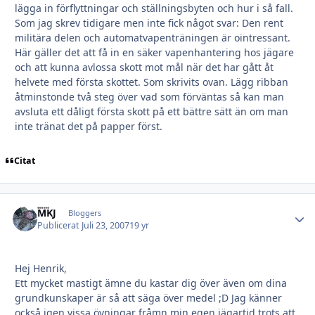
lägga in förflyttningar och ställningsbyten och hur i så fall.
Som jag skrev tidigare men inte fick något svar: Den rent
militära delen och automatvapenträningen är ointressant.
Här gäller det att få in en säker vapenhantering hos jägare
och att kunna avlossa skott mot mål när det har gått åt
helvete med första skottet. Som skrivits ovan. Lägg ribban
åtminstonde två steg över vad som förväntas så kan man
avsluta ett dåligt första skott på ett bättre sätt än om man
inte tränat det på papper först.
Citat
MKJ
Autho
Bloggers
Publicerat
Juli 23, 2007
19 yr
Hej Henrik,
Ett mycket mastigt ämne du kastar dig över även om dina
grundkunskaper är så att säga över medel ;D Jag känner
också igen vissa övningar fråmn min egen jägartid trots att