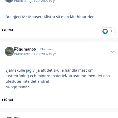
Publicerat
Juli 20, 2007
19 yr
Bra gjort Mr Mauser! Klistra så man lätt hittar den!
Citat
1
Roggman66
Autho
Bloggers
Publicerat
Juli 20, 2007
19 yr
Själv skulle jag vilja att det skulle handla mest om
skytteträning och mindre materiel/utrustning men det ena
utesluter inte det andra!
//Roggman66
Citat