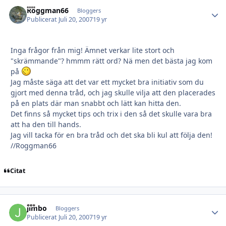
Roggman66
Autho
Bloggers
Publicerat
Juli 20, 2007
19 yr
Inga frågor från mig! Ämnet verkar lite stort och
"skrämmande"? hmmm rätt ord? Nä men det bästa jag kom
på
Jag måste säga att det var ett mycket bra initiativ som du
gjort med denna tråd, och jag skulle vilja att den placerades
på en plats där man snabbt och lätt kan hitta den.
Det finns så mycket tips och trix i den så det skulle vara bra
att ha den till hands.
Jag vill tacka för en bra tråd och det ska bli kul att följa den!
//Roggman66
Citat
jimbo
Autho
Bloggers
Publicerat
Juli 20, 2007
19 yr