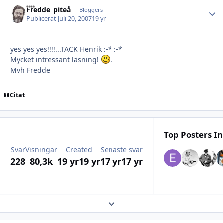
Fredde_piteå
Autho
Bloggers
Publicerat
Juli 20, 2007
19 yr
yes yes yes!!!!...TACK Henrik :-* :-*
Mycket intressant läsning!
.
Mvh Fredde
Citat
Top Posters In
Svar
Visningar
Created
Senaste svar
228
80,3k
19 yr
19 yr
17 yr
17 yr
Expand topic overview