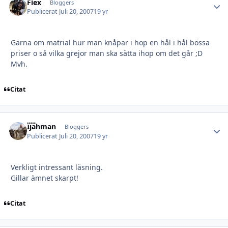
Flex
Autho
Bloggers
Publicerat
Juli 20, 2007
19 yr
Gärna om matrial hur man knåpar i hop en hål i hål bössa
priser o så vilka grejor man ska sätta ihop om det går ;D
Mvh.
Citat
Ijahman
Autho
Bloggers
Publicerat
Juli 20, 2007
19 yr
Verkligt intressant läsning.
Gillar ämnet skarpt!
Citat