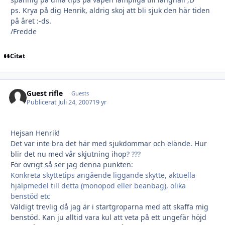
ps. Krya på dig Henrik, aldrig skoj att bli sjuk den här tiden
på året :-ds.
/Fredde
Citat
Guest rifle
Guests
Publicerat
Juli 24, 2007
19 yr
Hejsan Henrik!
Det var inte bra det här med sjukdommar och elände. Hur
blir det nu med vår skjutning ihop? ???
För övrigt så ser jag denna punkten:
Konkreta skyttetips angående liggande skytte, aktuella
hjälpmedel till detta (monopod eller beanbag), olika
benstöd etc
Väldigt trevlig då jag är i startgroparna med att skaffa mig
benstöd. Kan ju alltid vara kul att veta på ett ungefär höjd