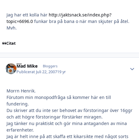
Jag har ett kolla här
http://jaktsnack.se/index.php?
topic=6696.0
funkar bra på bana o när man skjuter på åtel.
Mvh.
Citat
Mad Mike
Autho
Bloggers
Publicerat
Juli 22, 2007
19 yr
Morrn Henrik.
Förutom min monopodfråga så kommer här en till
fundering.
Du skriver att du inte ser behovet av förstoringar över 16ggr
och att högre förstoringar förstärker miragen.
Jag tänker nu praktiskt och gör mina antaganden av mina
erfarenheter.
Jag är helt inne på att skaffa ett kikarsikte med något sorts