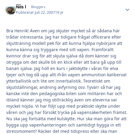
Nils l
Autho
Bloggers
Publicerat
Juli 22, 2007
19 yr
Bra Henrik! Även om jag skjuter mycket så är sådana här
trådar intressanta. Jag har tidigare frågat officerare efter
skjutträning modell pek för att kunna hjälpa nybörjare att
kunna känna sig tryggare med sitt vapen. Framförallt
kvinnor drar sig för att skjuta själva då dom känner sig
otrygga om det skulle bli en klick eller att bara gå upp till
banan själva. Jag höll en kurs i jaktskytte i våras för elva
tjejer och tog då upp allt ifrån vapen ammunition kaliberval
ytterballistik och lite om innerbalistik. Teoretiskt om
skjutställningar, andning avfyrning osv. Tyvärr så har jag
kanske inte den pedagogiska biten som militären har och
ibland känner jag mig otillräcklig även om eleverna var
mycket nöjda. Vi har följt upp med praktiskt skytte under
våren och jag har försökt trycka på vapensäkerheten främst.
Nu ska jag fortsätta med kulskytte. Hur ska man göra för att
bygga upp vapenhanteringen och samtidigt bygga in ett
stressmoment? Räcker det med tidspress eller ska man