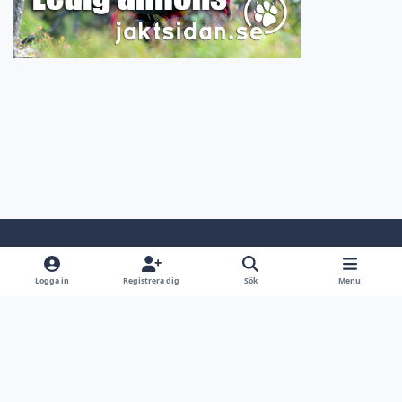
Light Mode
Dark Mode
System Preference
Logga in
Registrera dig
Sök
Menu
Språk
Kontakta oss
Cookies
Jaktsidan.se
Powered by
Invision Community