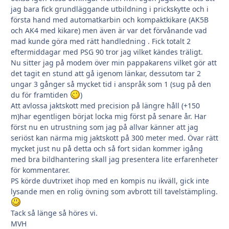
jag bara fick grundläggande utbildning i prickskytte och i
första hand med automatkarbin och kompaktkikare (AK5B
och AK4 med kikare) men även är var det förvånande vad
mad kunde göra med rätt handledning . Fick totalt 2
eftermiddagar med PSG 90 tror jag vilket kändes träligt.
Nu sitter jag på modem över min pappakarens vilket gör att
det tagit en stund att gå igenom länkar, dessutom tar 2
ungar 3 gånger så mycket tid i anspråk som 1 (sug på den
du för framtiden
)
Att avlossa jaktskott med precision på längre håll (+150
m)har egentligen börjat locka mig först på senare år. Har
först nu en utrustning som jag på allvar känner att jag
seriöst kan närma mig jaktskott på 300 meter med. Övar rätt
mycket just nu på detta och så fort sidan kommer igång
med bra bildhantering skall jag presentera lite erfarenheter
för kommentarer.
PS körde duvtrixet ihop med en kompis nu ikväll, gick inte
lysande men en rolig övning som avbrott till tavelstämpling.
Tack så länge så höres vi.
MVH