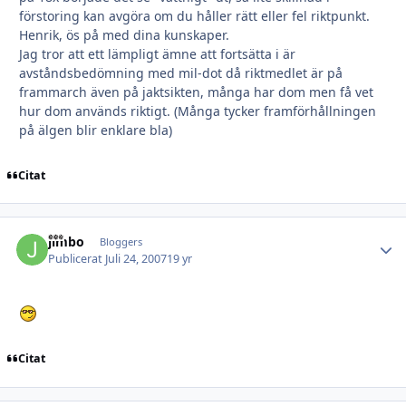
förstoring kan avgöra om du håller rätt eller fel riktpunkt.
Henrik, ös på med dina kunskaper.
Jag tror att ett lämpligt ämne att fortsätta i är
avståndsbedömning med mil-dot då riktmedlet är på
frammarch även på jaktsikten, många har dom men få vet
hur dom används riktigt. (Många tycker framförhållningen
på älgen blir enklare bla)
Citat
jimbo
Autho
Bloggers
Publicerat
Juli 24, 2007
19 yr
Citat