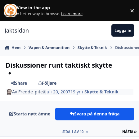
Hoppa till innehåll
View in the app
×
Di
A better way to browse.
Learn more
.
Jaktsidan
Logga in
Hem
Vapen & Ammunition
Skytte & Teknik
Diskussioner
Diskussioner runt taktiskt skytte
Share
Följare
Av
Fredde_piteå
Juli 20, 2007
19 yr
i
Skytte & Teknik
Starta nytt ämne
Svara på denna fråga
S
SIDA 1 AV 10
NÄSTA