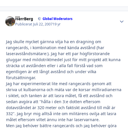
HerrBerg
Autho
Global Moderators
Publicerat
Juli 22, 2007
19 yr
Jag skulle mycket gärnna vilja ha en dragning om
rangecards, i kombination med kända avstånd (har
laseravståndsmätare:). Jag har ett par högförstorande
gluggar med mildotriktmedel just för mitt projekt att kunna
sträcka ut avstånden eller i alla fall förstå vad som
egentligen är ett långt avstånd och under vilka
förutsättningar.
Jag har experimenterat lite med rangecards genom att
skriva ut kulbanorna och mäta var de korsar milliradianerna
i siktet, och tanken är att lasra målet, få ett avstånd och
sedan avgöra att "hålla i den 3:e dotten eftersom
dotavståndet är 320 meter och faktiskt avstånd till mål är
332". Jag bryr mig alltså inte om militärens ovilja att lasra
målet eftersom viltet ännu inte har laservarnare.
Men jag behöver bättre rangecards och jag behöver göra