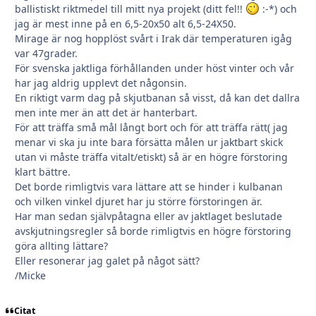
ballistiskt riktmedel till mitt nya projekt (ditt fel!!
:-*) och
jag är mest inne på en 6,5-20x50 alt 6,5-24X50.
Mirage är nog hopplöst svårt i Irak där temperaturen igåg
var 47grader.
För svenska jaktliga förhållanden under höst vinter och vår
har jag aldrig upplevt det någonsin.
En riktigt varm dag på skjutbanan så visst, då kan det dallra
men inte mer än att det är hanterbart.
För att träffa små mål långt bort och för att träffa rätt( jag
menar vi ska ju inte bara försätta målen ur jaktbart skick
utan vi måste träffa vitalt/etiskt) så är en högre förstoring
klart bättre.
Det borde rimligtvis vara lättare att se hinder i kulbanan
och vilken vinkel djuret har ju större förstoringen är.
Har man sedan självpåtagna eller av jaktlaget beslutade
avskjutningsregler så borde rimligtvis en högre förstoring
göra allting lättare?
Eller resonerar jag galet på något sätt?
/Micke
Citat