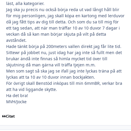
läst, alla kategorier.
Jag ska ju precis nu också börja reda ut vad långt håll blir
för mig personligen, jag skall köpa en kartong med lerduvor
då jag fått tips av dig till detta. Och som du sa till mig för
ett tag sedan, att när man träffar 10 av 10 duvor 7 dagar i
veckan då så kan man börjar skjuta på vilt på detta
avståndet.
Hade tänkt börja på 200meters vallen direkt jag får lite tid.
Sittewr på jobbet nu, just idag har jag inte så fullt men det
brukar ändå inte finnas så himla mycket tid över till
skjutning då man gärna vill träffa tjejen m.m.
Men som sagt så ska jag se ifall jag inte lyckas träna på att
lyckas att ta 10 av 10 duvor innan bockjakten.
För övrigt skall Benstöd inköpas till min 6mmBR, verkar bra
att ha vid liggande skytte.
Ha det bra!
MVH/Jocke
Citat