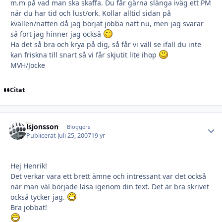
m.m på vad man ska skaffa. Du får gärna slänga iväg ett PM
när du har tid och lust/ork. Kollar alltid sidan på
kvällen/natten då jag börjat jobba natt nu, men jag svarar
så fort jag hinner jag också
Ha det så bra och krya på dig, så får vi väll se ifall du inte
kan friskna till snart så vi får skjutit lite ihop
MVH/Jocke
Citat
lsjonsson
Autho
Bloggers
Publicerat
Juli 25, 2007
19 yr
Hej Henrik!
Det verkar vara ett brett ämne och intressant var det också
när man väl började läsa igenom din text. Det är bra skrivet
också tycker jag.
Bra jobbat!