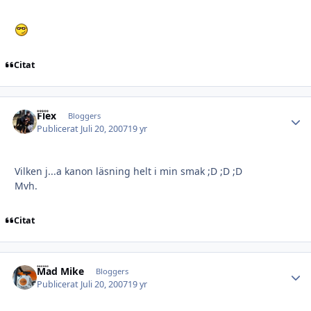
Citat
Flex
Autho
Bloggers
Publicerat
Juli 20, 2007
19 yr
Vilken j...a kanon läsning helt i min smak ;D ;D ;D
Mvh.
Citat
Mad Mike
Autho
Bloggers
Publicerat
Juli 20, 2007
19 yr