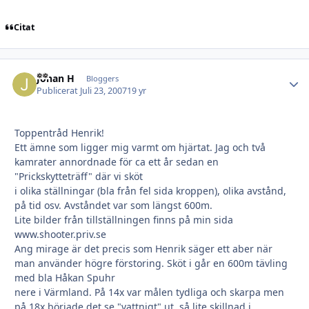
Citat
Johan H
Autho
Bloggers
Publicerat
Juli 23, 2007
19 yr
Toppentråd Henrik!
Ett ämne som ligger mig varmt om hjärtat. Jag och två
kamrater annordnade för ca ett år sedan en
"Prickskytteträff" där vi sköt
i olika ställningar (bla från fel sida kroppen), olika avstånd,
på tid osv. Avståndet var som längst 600m.
Lite bilder från tillställningen finns på min sida
www.shooter.priv.se
Ang mirage är det precis som Henrik säger ett aber när
man använder högre förstoring. Sköt i går en 600m tävling
med bla Håkan Spuhr
nere i Värmland. På 14x var målen tydliga och skarpa men
på 18x började det se "vattnigt" ut, så lite skillnad i