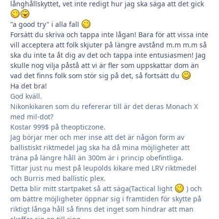
långhållskyttet, vet inte redigt hur jag ska säga att det gick
"a good try" i alla fall
Forsätt du skriva och tappa inte lågan! Bara för att vissa inte
vill acceptera att folk skjuter på längre avstånd m.m m.m så
ska du inte ta åt dig av det och tappa inte entusiasmen! Jag
skulle nog vilja påstå att vi är fler som uppskattar dom än
vad det finns folk som stör sig på det, så fortsätt du
Ha det bra!
God kväll.
Nikonkikaren som du refererar till är det deras Monach X
med mil-dot?
Kostar 999$ på theopticzone.
Jag börjar mer och mer inse att det är någon form av
ballistiskt riktmedel jag ska ha då mina möjligheter att
träna på längre håll än 300m är i princip obefintliga.
Tittar just nu mest på leupolds kikare med LRV riktmedel
och Burris med ballistic plex.
Detta blir mitt startpaket så att säga(Tactical light
) och
om bättre möjligheter öppnar sig i framtiden för skytte på
riktigt långa håll så finns det inget som hindrar att man