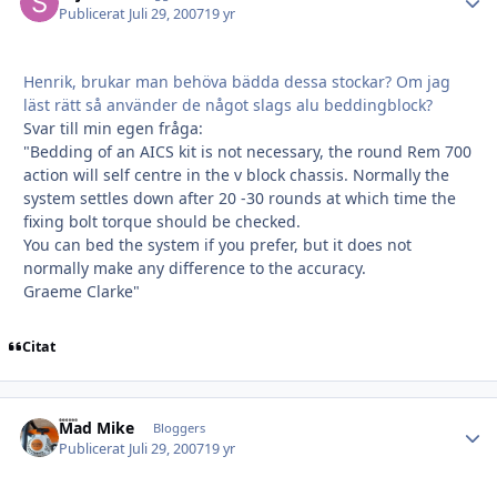
Publicerat
Juli 29, 2007
19 yr
Henrik, brukar man behöva bädda dessa stockar? Om jag
läst rätt så använder de något slags alu beddingblock?
Svar till min egen fråga:
"Bedding of an AICS kit is not necessary, the round Rem 700
action will self centre in the v block chassis. Normally the
system settles down after 20 -30 rounds at which time the
fixing bolt torque should be checked.
You can bed the system if you prefer, but it does not
normally make any difference to the accuracy.
Graeme Clarke"
Citat
Mad Mike
Autho
Bloggers
Publicerat
Juli 29, 2007
19 yr