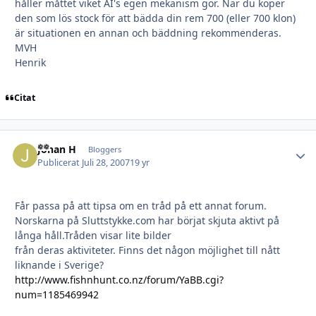
håller måttet viket AI's egen mekanism gör. När du köper
den som lös stock för att bädda din rem 700 (eller 700 klon)
är situationen en annan och bäddning rekommenderas.
MVH
Henrik
Citat
Johan H
Autho
Bloggers
Publicerat
Juli 28, 2007
19 yr
Får passa på att tipsa om en tråd på ett annat forum.
Norskarna på Sluttstykke.com har börjat skjuta aktivt på
långa håll.Tråden visar lite bilder
från deras aktiviteter. Finns det någon möjlighet till nått
liknande i Sverige?
http://www.fishnhunt.co.nz/forum/YaBB.cgi?
num=1185469942