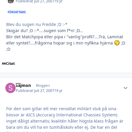
Publicerat
Juli 27, 2007
19 yr
FÖRFATTARE
Blev du sugen nu Fredde ;D :-*
Skojjar du? ;D :-*....sugen som f*n! ;D...
Blir det Matchpipa eller pipa i "vanlig"profil?....Trä, Laminat
eller syntet?....frågorna hopar sig i min nyfikna hjärna
;D
;D
Citat
Sajmon
Autho
Bloggers
Publicerat
Juli 27, 2007
19 yr
För den som gillar ett mer renodlat militärt stuk på sina
bössor är AICS (Accuracy International Chassies System)
inget dåligt alternativ, kvalitén håler högsta klass frågan är
bara om du vill ha en tumhålskolv eller ej. De har en del