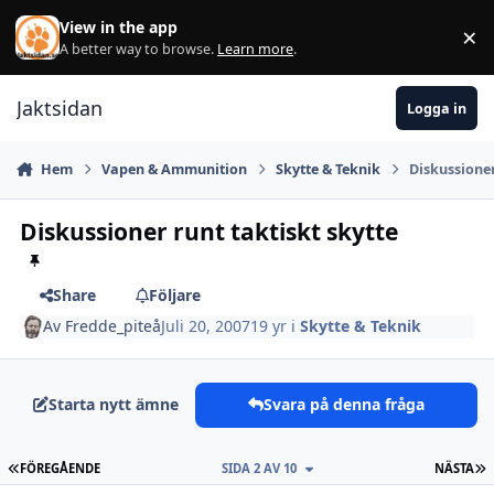
Hoppa till innehåll
View in the app
×
Di
A better way to browse.
Learn more
.
Jaktsidan
Logga in
Hem
Vapen & Ammunition
Skytte & Teknik
Diskussioner
Diskussioner runt taktiskt skytte
Share
Följare
Av
Fredde_piteå
Juli 20, 2007
19 yr
i
Skytte & Teknik
Starta nytt ämne
Svara på denna fråga
FÖRSTA SIDAN
S
FÖREGÅENDE
SIDA 2 AV 10
NÄSTA