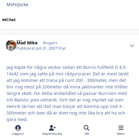
MVH/Jocke
Citat
Mad Mike
Autho
Bloggers
Publicerat
Juli 31, 2007
19 yr
Jag köpte för några veckor sedan ett Burris Fullfield II 4,5-
14x42 som jag satte på min rådjursracer. Det är mest tänkt
att jag kommer att träna på runt 200 - 300meter, men det
blir nog mest på 200meter då mina jaktmarker inte tillåter
längre skott. För detta ändamålet så passar Burrisen med
sitt Balistic plex utmärkt. Och det är nog mycket väl som
Henrik skriver att ifall man börjar att komma upp mot 4 -
500meter och över då är dom nog inte lika bra att ha och
göra med.
Ha det bra!
MVH/Jocke
Logga in
Registrera dig
Sök
Menu
Halloj Jocke