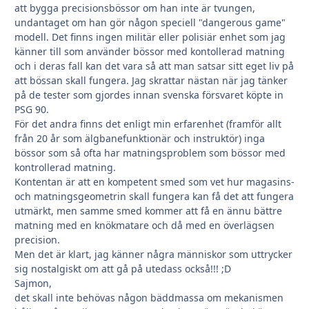
att bygga precisionsbössor om han inte är tvungen,
undantaget om han gör någon speciell "dangerous game"
modell. Det finns ingen militär eller polisiär enhet som jag
känner till som använder bössor med kontollerad matning
och i deras fall kan det vara så att man satsar sitt eget liv på
att bössan skall fungera. Jag skrattar nästan när jag tänker
på de tester som gjordes innan svenska försvaret köpte in
PSG 90.
För det andra finns det enligt min erfarenhet (framför allt
från 20 år som älgbanefunktionär och instruktör) inga
bössor som så ofta har matningsproblem som bössor med
kontrollerad matning.
Kontentan är att en kompetent smed som vet hur magasins-
och matningsgeometrin skall fungera kan få det att fungera
utmärkt, men samme smed kommer att få en ännu bättre
matning med en knökmatare och då med en överlägsen
precision.
Men det är klart, jag känner några människor som uttrycker
sig nostalgiskt om att gå på utedass också!!! ;D
Sajmon,
det skall inte behövas någon bäddmassa om mekanismen