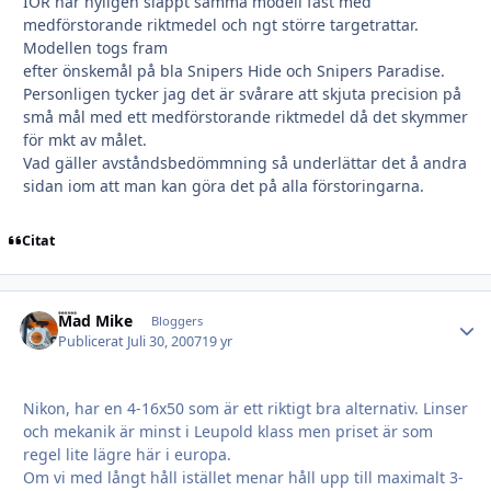
IOR har nyligen släppt samma modell fast med
medförstorande riktmedel och ngt större targetrattar.
Modellen togs fram
efter önskemål på bla Snipers Hide och Snipers Paradise.
Personligen tycker jag det är svårare att skjuta precision på
små mål med ett medförstorande riktmedel då det skymmer
för mkt av målet.
Vad gäller avståndsbedömmning så underlättar det å andra
sidan iom att man kan göra det på alla förstoringarna.
Citat
Mad Mike
Autho
Bloggers
Publicerat
Juli 30, 2007
19 yr
Nikon, har en 4-16x50 som är ett riktigt bra alternativ. Linser
och mekanik är minst i Leupold klass men priset är som
regel lite lägre här i europa.
Om vi med långt håll istället menar håll upp till maximalt 3-