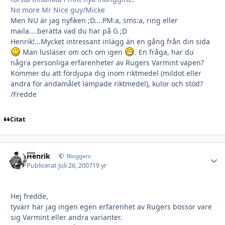
No more Mr Nice guy/Micke
Men NU är jag nyfiken ;D....PM:a, sms:a, ring eller
maila....berätta vad du har på G ;D
Henrik!...Mycket intressant inlägg än en gång från din sida
Man lusläser om och om igen
. En fråga, har du
några personliga erfarenheter av Rugers Varmint vapen?
Kommer du att fördjupa dig inom riktmedel (mildot eller
andra för ändamålet lämpade riktmedel), kulor och stöd?
/Fredde
Citat
Henrik
Autho
Bloggers
Publicerat
Juli 26, 2007
19 yr
Hej fredde,
tyvärr har jag ingen egen erfarenhet av Rugers bössor vare
sig Varmint eller andra varianter.