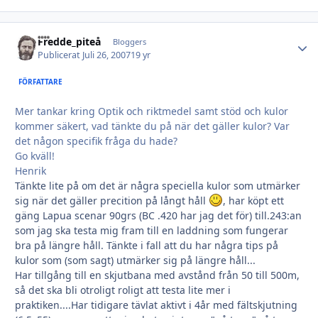
Fredde_piteå
Autho
Bloggers
Publicerat
Juli 26, 2007
19 yr
FÖRFATTARE
Mer tankar kring Optik och riktmedel samt stöd och kulor
kommer säkert, vad tänkte du på när det gäller kulor? Var
det någon specifik fråga du hade?
Go kväll!
Henrik
Tänkte lite på om det är några speciella kulor som utmärker
sig när det gäller precition på långt håll
, har köpt ett
gäng Lapua scenar 90grs (BC .420 har jag det för) till.243:an
som jag ska testa mig fram till en laddning som fungerar
bra på längre håll. Tänkte i fall att du har några tips på
kulor som (som sagt) utmärker sig på längre håll...
Har tillgång till en skjutbana med avstånd från 50 till 500m,
så det ska bli otroligt roligt att testa lite mer i
praktiken....Har tidigare tävlat aktivt i 4år med fältskjutning