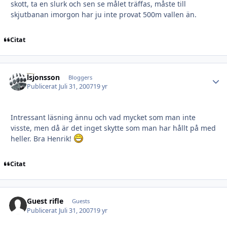
skott, ta en slurk och sen se målet träffas, måste till
skjutbanan imorgon har ju inte provat 500m vallen än.
Citat
lsjonsson
Autho
Bloggers
Publicerat
Juli 31, 2007
19 yr
Intressant läsning ännu och vad mycket som man inte
visste, men då är det inget skytte som man har hållt på med
heller. Bra Henrik!
Citat
Guest rifle
Guests
Publicerat
Juli 31, 2007
19 yr