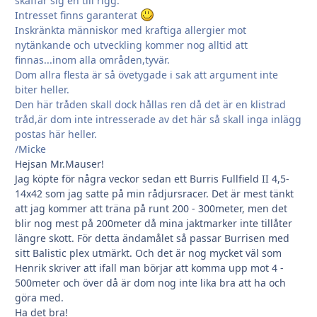
skaffar sig en till rigg.
Intresset finns garanterat
Inskränkta människor med kraftiga allergier mot
nytänkande och utveckling kommer nog alltid att
finnas...inom alla områden,tyvär.
Dom allra flesta är så övetygade i sak att argument inte
biter heller.
Den här tråden skall dock hållas ren då det är en klistrad
tråd,är dom inte intresserade av det här så skall inga inlägg
postas här heller.
/Micke
Hejsan Mr.Mauser!
Jag köpte för några veckor sedan ett Burris Fullfield II 4,5-
14x42 som jag satte på min rådjursracer. Det är mest tänkt
att jag kommer att träna på runt 200 - 300meter, men det
blir nog mest på 200meter då mina jaktmarker inte tillåter
längre skott. För detta ändamålet så passar Burrisen med
sitt Balistic plex utmärkt. Och det är nog mycket väl som
Henrik skriver att ifall man börjar att komma upp mot 4 -
500meter och över då är dom nog inte lika bra att ha och
göra med.
Ha det bra!