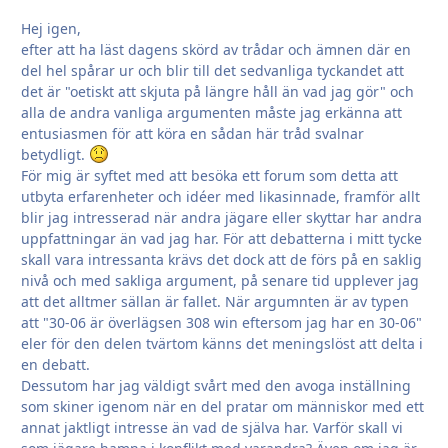
Hej igen,
efter att ha läst dagens skörd av trådar och ämnen där en
del hel spårar ur och blir till det sedvanliga tyckandet att
det är "oetiskt att skjuta på längre håll än vad jag gör" och
alla de andra vanliga argumenten måste jag erkänna att
entusiasmen för att köra en sådan här tråd svalnar
betydligt.
För mig är syftet med att besöka ett forum som detta att
utbyta erfarenheter och idéer med likasinnade, framför allt
blir jag intresserad när andra jägare eller skyttar har andra
uppfattningar än vad jag har. För att debatterna i mitt tycke
skall vara intressanta krävs det dock att de förs på en saklig
nivå och med sakliga argument, på senare tid upplever jag
att det alltmer sällan är fallet. När argumnten är av typen
att "30-06 är överlägsen 308 win eftersom jag har en 30-06"
eler för den delen tvärtom känns det meningslöst att delta i
en debatt.
Dessutom har jag väldigt svårt med den avoga inställning
som skiner igenom när en del pratar om människor med ett
annat jaktligt intresse än vad de själva har. Varför skall vi