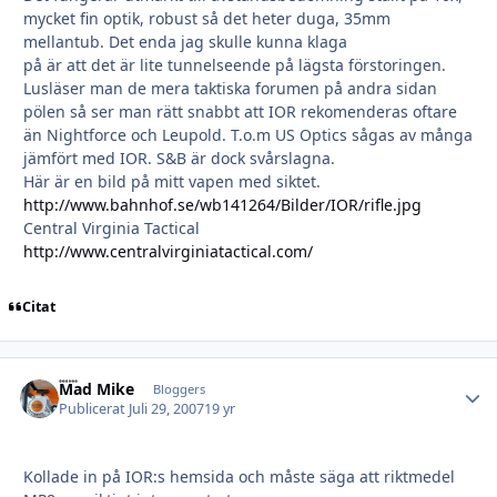
mycket fin optik, robust så det heter duga, 35mm
mellantub. Det enda jag skulle kunna klaga
på är att det är lite tunnelseende på lägsta förstoringen.
Lusläser man de mera taktiska forumen på andra sidan
pölen så ser man rätt snabbt att IOR rekomenderas oftare
än Nightforce och Leupold. T.o.m US Optics sågas av många
jämfört med IOR. S&B är dock svårslagna.
Här är en bild på mitt vapen med siktet.
http://www.bahnhof.se/wb141264/Bilder/IOR/rifle.jpg
Central Virginia Tactical
http://www.centralvirginiatactical.com/
Citat
Mad Mike
Autho
Bloggers
Publicerat
Juli 29, 2007
19 yr
Kollade in på IOR:s hemsida och måste säga att riktmedel