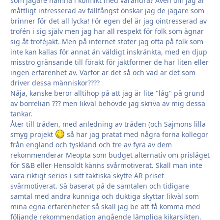
som jägare hamna i konflikt med varandra? Även om jag är
måttligt intresserad av fällfångst önskar jag de jägare som
brinner för det all lycka! För egen del är jag ointresserad av
trofén i sig själv men jag har all respekt för folk som ägnar
sig åt troféjakt. Men på internet stöter jag ofta på folk som
inte kan kallas för annat än väldigt inskränkta, med en djup
misstro gränsande till förakt för jaktformer de har liten eller
ingen erfarenhet av. Varför är det så och vad är det som
driver dessa människor????
Nåja, kanske beror alltihop på att jag är lite "låg" på grund
av borrelian ??? men likväl behövde jag skriva av mig dessa
tankar.
Åter till tråden, med anledning av tråden (och Sajmons lilla
smyg projekt
så har jag pratat med några forna kollegor
från england och tyskland och tre av fyra av dem
rekommenderar Meopta som budget alternativ om prisläget
för S&B eller Hensoldt känns svårmotiverat. Skall man inte
vara riktigt seriös i sitt taktiska skytte ÄR priset
svårmotiverat. Så baserat på de samtalen och tidigare
samtal med andra kunniga och duktiga skyttar likväl som
mina egna erfarenheter så skall jag be att få komma med
följande rekommendation angående lämpliga kikarsikten.