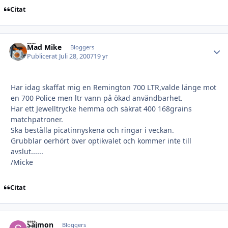
Citat
Mad Mike
Autho
Bloggers
Publicerat
Juli 28, 2007
19 yr
Har idag skaffat mig en Remington 700 LTR,valde länge mot
en 700 Police men ltr vann på ökad användbarhet.
Har ett Jewelltrycke hemma och säkrat 400 168grains
matchpatroner.
Ska beställa picatinnyskena och ringar i veckan.
Grubblar oerhört över optikvalet och kommer inte till
avslut......
/Micke
Citat
Sajmon
Autho
Bloggers