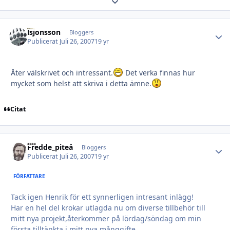
Expand topic overview
lsjonsson
Autho
Bloggers
Publicerat
Juli 26, 2007
19 yr
Åter välskrivet och intressant.
Det verka finnas hur
mycket som helst att skriva i detta ämne.
Citat
Fredde_piteå
Autho
Bloggers
Publicerat
Juli 26, 2007
19 yr
FÖRFATTARE
Tack igen Henrik för ett synnerligen intresant inlägg!
Har en hel del krokar utlagda nu om diverse tillbehör till
mitt nya projekt,återkommer på lördag/söndag om min
första tilltänkta i mitt nya månggifte.