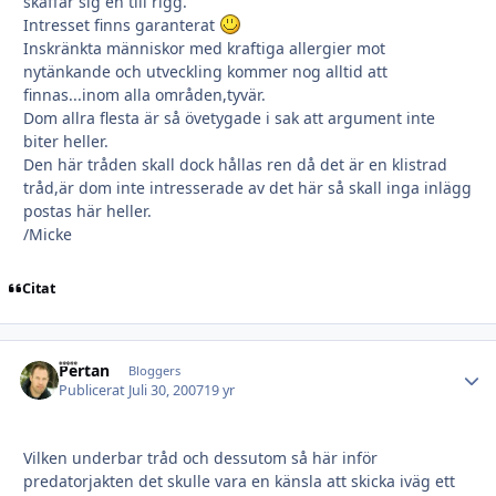
skaffar sig en till rigg.
Intresset finns garanterat
Inskränkta människor med kraftiga allergier mot
nytänkande och utveckling kommer nog alltid att
finnas...inom alla områden,tyvär.
Dom allra flesta är så övetygade i sak att argument inte
biter heller.
Den här tråden skall dock hållas ren då det är en klistrad
tråd,är dom inte intresserade av det här så skall inga inlägg
postas här heller.
/Micke
Citat
Pertan
Autho
Bloggers
Publicerat
Juli 30, 2007
19 yr
Vilken underbar tråd och dessutom så här inför
predatorjakten det skulle vara en känsla att skicka iväg ett