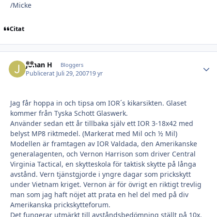
/Micke
Citat
Johan H
Autho
Bloggers
Publicerat
Juli 29, 2007
19 yr
Jag får hoppa in och tipsa om IOR´s kikarsikten. Glaset
kommer från Tyska Schott Glaswerk.
Använder sedan ett år tillbaka själv ett IOR 3-18x42 med
belyst MP8 riktmedel. (Markerat med Mil och ½ Mil)
Modellen är framtagen av IOR Valdada, den Amerikanske
generalagenten, och Vernon Harrison som driver Central
Virginia Tactical, en skytteskola för taktisk skytte på långa
avstånd. Vern tjänstgjorde i yngre dagar som prickskytt
under Vietnam kriget. Vernon är för övrigt en riktigt trevlig
man som jag haft nöjet att prata en hel del med på div
Amerikanska prickskytteforum.
Det fungerar utmärkt till avståndsbedömning ställt på 10x,