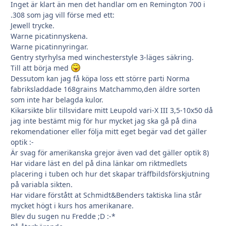
Inget är klart än men det handlar om en Remington 700 i
.308 som jag vill förse med ett:
Jewell trycke.
Warne picatinnyskena.
Warne picatinnyringar.
Gentry styrhylsa med winchesterstyle 3-läges säkring.
Till att börja med
Dessutom kan jag få köpa loss ett större parti Norma
fabriksladdade 168grains Matchammo,den äldre sorten
som inte har belagda kulor.
Kikarsikte blir tillsvidare mitt Leupold vari-X III 3,5-10x50 då
jag inte bestämt mig för hur mycket jag ska gå på dina
rekomendationer eller följa mitt eget begär vad det gäller
optik :-
Är svag för amerikanska grejor även vad det gäller optik 8)
Har vidare läst en del på dina länkar om riktmedlets
placering i tuben och hur det skapar träffbildsförskjutning
på variabla sikten.
Har vidare förstått at Schmidt&Benders taktiska lina står
mycket högt i kurs hos amerikanare.
Blev du sugen nu Fredde ;D :-*