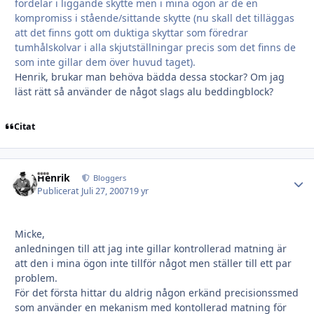
fördelar i liggande skytte men i mina ögon är de en
kompromiss i stående/sittande skytte (nu skall det tilläggas
att det finns gott om duktiga skyttar som föredrar
tumhålskolvar i alla skjutställningar precis som det finns de
som inte gillar dem över huvud taget).
Henrik, brukar man behöva bädda dessa stockar? Om jag
läst rätt så använder de något slags alu beddingblock?
Citat
Henrik
Autho
Bloggers
Publicerat
Juli 27, 2007
19 yr
Micke,
anledningen till att jag inte gillar kontrollerad matning är
att den i mina ögon inte tillför något men ställer till ett par
problem.
För det första hittar du aldrig någon erkänd precisionssmed
som använder en mekanism med kontollerad matning för