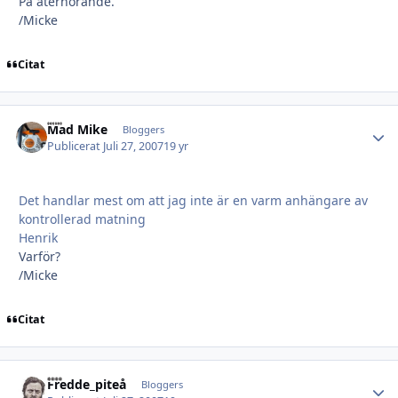
På återhörande.
/Micke
Citat
Mad Mike
Autho
Bloggers
Publicerat
Juli 27, 2007
19 yr
Det handlar mest om att jag inte är en varm anhängare av
kontrollerad matning
Henrik
Varför?
/Micke
Citat
Fredde_piteå
Autho
Bloggers