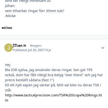
MP8 ser riktigt intressant ut.
Johan:
vem tillverkar ringar förr 35mm tub?
/Micke
Citat
Johan H
Autho
Bloggers
Publicerat
Juli 29, 2007
19 yr
Hej
Bla IOR själva, jag använder deras ringar. Sen gör TPS
också, dom har fått riktigt bra betyg "over there" och jag har
precis beställt sådana (fast 1")
till ett nytt vapen jag väntar på. Mitt val blev nu deras TSR i
stål.
http://www.tacticalprecision.com/TSR%20Scope%20Rings.ht
m