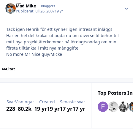
Mad Mike
Autho
Bloggers
Publicerat
Juli 26, 2007
19 yr
Tack igen Henrik för ett synnerligen intresant inlägg!
Har en hel del krokar utlagda nu om diverse tillbehör till
mitt nya projekt,återkommer på lördag/söndag om min
första tilltänkta i mitt nya månggifte.
No more Mr Nice guy/Micke
Citat
Top Posters In
Svar
Visningar
Created
Senaste svar
228
80,2k
19 yr
19 yr
17 yr
17 yr