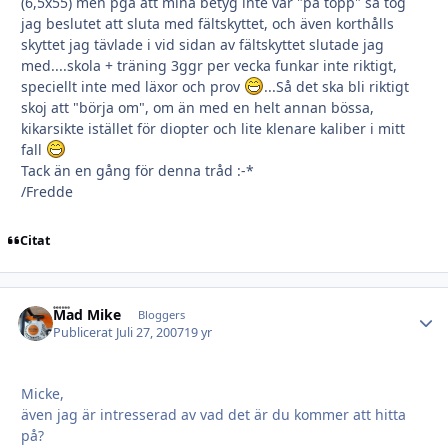
(6,5x55) men pga att mina betyg inte var "på topp" så tog
jag beslutet att sluta med fältskyttet, och även korthålls
skyttet jag tävlade i vid sidan av fältskyttet slutade jag
med....skola + träning 3ggr per vecka funkar inte riktigt,
speciellt inte med läxor och prov
...Så det ska bli riktigt
skoj att "börja om", om än med en helt annan bössa,
kikarsikte istället för diopter och lite klenare kaliber i mitt
fall
Tack än en gång för denna tråd :-*
/Fredde
Citat
Mad Mike
Autho
Bloggers
Publicerat
Juli 27, 2007
19 yr
Micke,
även jag är intresserad av vad det är du kommer att hitta
på?