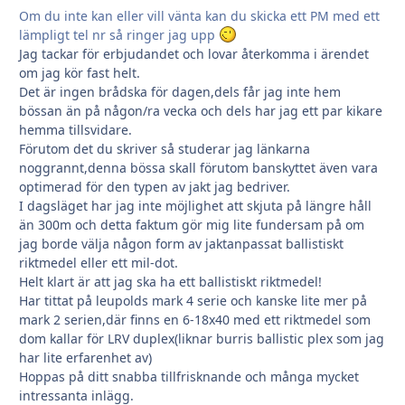
Om du inte kan eller vill vänta kan du skicka ett PM med ett
lämpligt tel nr så ringer jag upp
Jag tackar för erbjudandet och lovar återkomma i ärendet
om jag kör fast helt.
Det är ingen brådska för dagen,dels får jag inte hem
bössan än på någon/ra vecka och dels har jag ett par kikare
hemma tillsvidare.
Förutom det du skriver så studerar jag länkarna
noggrannt,denna bössa skall förutom banskyttet även vara
optimerad för den typen av jakt jag bedriver.
I dagsläget har jag inte möjlighet att skjuta på längre håll
än 300m och detta faktum gör mig lite fundersam på om
jag borde välja någon form av jaktanpassat ballistiskt
riktmedel eller ett mil-dot.
Helt klart är att jag ska ha ett ballistiskt riktmedel!
Har tittat på leupolds mark 4 serie och kanske lite mer på
mark 2 serien,där finns en 6-18x40 med ett riktmedel som
dom kallar för LRV duplex(liknar burris ballistic plex som jag
har lite erfarenhet av)
Hoppas på ditt snabba tillfrisknande och många mycket
intressanta inlägg.