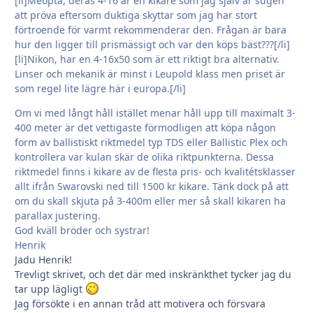
[li]Meopta, deras 4-16 är en kikare som jag själv är sugen
att pröva eftersom duktiga skyttar som jag har stort
förtroende för varmt rekommenderar den. Frågan är bara
hur den ligger till prismässigt och var den köps bäst???[/li]
[li]Nikon, har en 4-16x50 som är ett riktigt bra alternativ.
Linser och mekanik är minst i Leupold klass men priset är
som regel lite lägre här i europa.[/li]
Om vi med långt håll istället menar håll upp till maximalt 3-
400 meter är det vettigaste förmodligen att köpa någon
form av ballistiskt riktmedel typ TDS eller Ballistic Plex och
kontrollera var kulan skär de olika riktpunkterna. Dessa
riktmedel finns i kikare av de flesta pris- och kvalitétsklasser
allt ifrån Swarovski ned till 1500 kr kikare. Tänk dock på att
om du skall skjuta på 3-400m eller mer så skall kikaren ha
parallax justering.
God kväll bröder och systrar!
Henrik
Jadu Henrik!
Trevligt skrivet, och det där med inskränkthet tycker jag du
tar upp lägligt
Jag försökte i en annan tråd att motivera och försvara