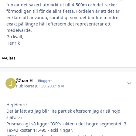
funkar det säkert utmärkt ut till 4-500m och det räcker
förmodligen till för de allra flesta. Fördelen är att det är
enklare att använda, samtidigt som det blir lite mindre
exakt på längre håll eftersom det representerar ett
medelvärde.
Go kväll,
Henrik
Citat
Johan H
Autho
Bloggers
Publicerat
Juli 30, 2007
19 yr
Hej Henrik
Det är lätt att jag blir lite partisk eftersom jag är så nöjd
själv. :-)
Prismässigt så ligger IOR´s sikten i det högre segmentet. 3-
18x42 kostar 11.495:- exkl ringar.