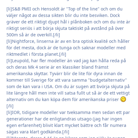
[li]S&B PMII och Hensoldt är "Top of the line" och om du
väljer något av dessa sikten blir du inte besviken. Dock
gräver de ett riktigt djupt hål i plånboken och om du inte är
riktigt seriös i att börja skjuta taktiskt på avstånd på över
500m så är de overkill.[/li]
[li]Nightforce, linserna är av en bra optisk kvalité och håller
för det mesta, dock är de tunga och saknar modeller med
riktmedlet i första planet.[/li]
[li]Leupold, har fler modeller än vad jag kan hålla reda på
och deras Mk 4 serie är en klassiker bland främst
amerikanska skyttar. Tyvärr blir de lite för dyra innan de
kommer till Sverige för att vara samma "budgetalternativ"
som de kan vara i USA. Om du är sugen att bvörja skjuta på
lite längre håll men inte vill satsa fullt ut så är de ett vettigt
alternativ om du kan köpa dem för amerikanska priser
[/li]
[li]IOR, tidigare modeller var tveksamma men sedan ett par
generationer har de enligtandras utsago (jag har ingen
egen erfarenhet) blivit klart mycket bättre och får numera
sägas vara klart godkända.[/li]