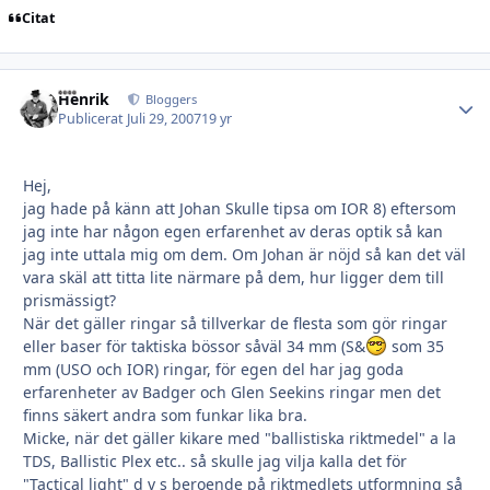
Citat
Henrik
Autho
Bloggers
Publicerat
Juli 29, 2007
19 yr
Hej,
jag hade på känn att Johan Skulle tipsa om IOR 8) eftersom
jag inte har någon egen erfarenhet av deras optik så kan
jag inte uttala mig om dem. Om Johan är nöjd så kan det väl
vara skäl att titta lite närmare på dem, hur ligger dem till
prismässigt?
När det gäller ringar så tillverkar de flesta som gör ringar
eller baser för taktiska bössor såväl 34 mm (S&
som 35
mm (USO och IOR) ringar, för egen del har jag goda
erfarenheter av Badger och Glen Seekins ringar men det
finns säkert andra som funkar lika bra.
Micke, när det gäller kikare med "ballistiska riktmedel" a la
TDS, Ballistic Plex etc.. så skulle jag vilja kalla det för
"Tactical light" d v s beroende på riktmedlets utformning så