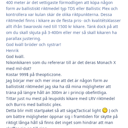
400 meter är det vettigaste förmodligen att köpa någon
form av ballistiskt riktmedel typ TDS eller Ballistic Plex och
kontrollera var kulan skär de olika riktpunkterna. Dessa
riktmedel finns i kikare av de flesta pris- och kvalitétsklasser
allt ifrån Swarovski ned till 1500 kr kikare. Tänk dock på att
om du skall skjuta på 3-400m eller mer så skall kikaren ha
parallax justering.
God kväll bröder och systrar!
Henrik
God kväll.
Nikonkikaren som du refererar till är det deras Monach X
med mil-dot?
Kostar 999$ på theopticzone.
Jag börjar mer och mer inse att det är någon form av
ballistiskt riktmedel jag ska ha då mina möjligheter att
träna på längre håll än 300m är i princip obefintliga.
Tittar just nu mest på leupolds kikare med LRV riktmedel
och Burris med ballistic plex.
Detta blir mitt startpaket så att säga(Tactical light
) och
om bättre möjligheter öppnar sig i framtiden för skytte på
riktigt långa håll så finns det inget som hindrar att man