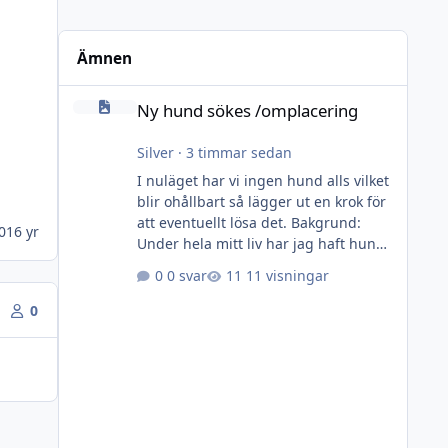
Ämnen
Ny hund sökes /omplacering
Ny hund sökes /omplacering
Silver
·
3 timmar sedan
I nuläget har vi ingen hund alls vilket
blir ohållbart så lägger ut en krok för
att eventuellt lösa det. Bakgrund:
0
16 yr
Under hela mitt liv har jag haft hund,
köpte min första egna när jag var 10
0 svar
11 visningar
år för pengar som jag gnidit ihop på
något vis utan veckopeng. Sedan
0
dess har det rullat på med glädje och
sorger tills i fjol när åldern tog ut sin
rätt på finnspetsen. Hos oss bor
hundarna inne och är med så mkt
som möjligt på det mesta. Vi har
hundar inom övriga familjen och dom