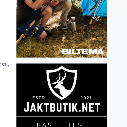
023
3 yr