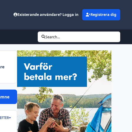
Existerande användare? Logga in
Registrera dig
Search...
are
 ämne
EFTER