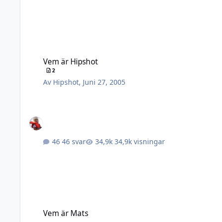
Vem är Hipshot
Vem är Hipshot
2
Av
Hipshot
,
Juni 27, 2005
46 svar
34,9k visningar
Vem är Mats
Vem är Mats