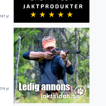
18
7 yr
0
16 yr