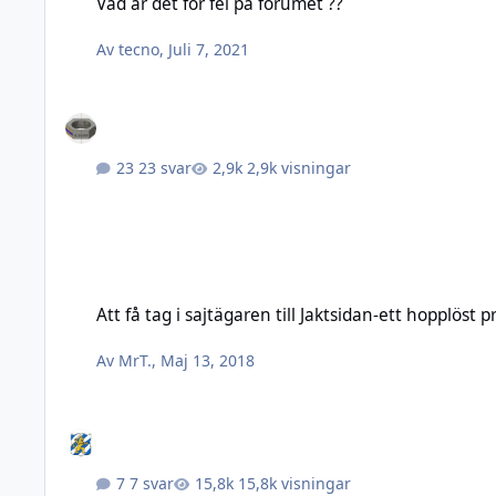
Vad är det för fel på forumet ??
Av
tecno
,
Juli 7, 2021
23 svar
2,9k visningar
Att få tag i sajtägaren till Jaktsidan-ett hopplöst projekt !?
Att få tag i sajtägaren till Jaktsidan-ett hopplöst pr
Av
MrT.
,
Maj 13, 2018
7 svar
15,8k visningar