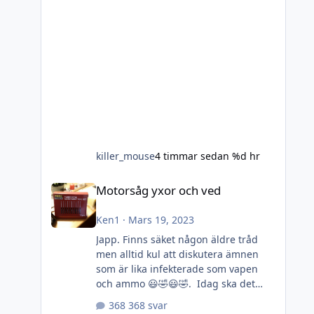
killer_mouse
4 timmar sedan
%d hr
Motorsåg yxor och ved
Motorsåg yxor och ved
Ken1
·
Mars 19, 2023
Japp. Finns säket någon äldre tråd
men alltid kul att diskutera ämnen
som är lika infekterade som vapen
och ammo 😃🤣😃🤣. Idag ska det
testas en Macculoch CS 450 elite. Ett
368 svar
arvegods som pga min lathet fått stå i