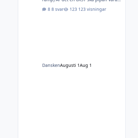
utan steg (inte "military barrel) men
8 svar
123 visningar
söker modellen efter 1948 och
metallen ska vara fin och utan
märken, rost och jack. Kolven kan
vara hur ful som helst eller saknas
helt. Även bara mekanism- eller
annan kaliber kan också gå- bara
metallen är fin.
Dansken
Augusti 1
Aug 1