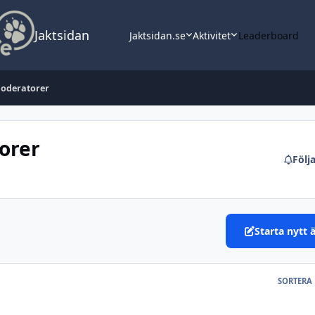
Jaktsidan
Jaktsidan.se
Aktivitet
Leaderboard
Moderatorer
orer
Följ
Starta nytt
SORTERA 