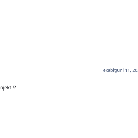
exabit
Juni 11, 2
ojekt !?