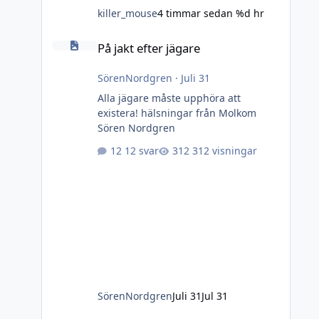
killer_mouse
4 timmar sedan
%d hr
På jakt efter jägare
På jakt efter jägare
SörenNordgren
·
Juli 31
Alla jägare måste upphöra att
existera! hälsningar från Molkom
Sören Nordgren
12 svar
312 visningar
SörenNordgren
Juli 31
Jul 31