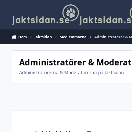
Hoppa till innehåll
Hem
Jaktsidan
Medlemmarna
Administratörer & 
Administratörer & Moderat
Administratörerna & Moderatorerna på Jaktsidan
Vad är det för fel på forumet ??