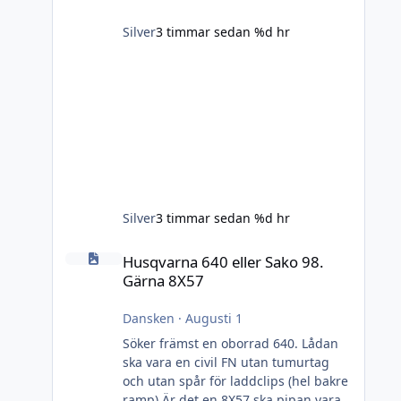
kommer träffas ganska r
Silver
3 timmar sedan
%d hr
Silver
3 timmar sedan
%d hr
Husqvarna 640 eller Sako 98. Gärna 8X57
Husqvarna 640 eller Sako 98.
Gärna 8X57
Dansken
·
Augusti 1
Söker främst en oborrad 640. Lådan
ska vara en civil FN utan tumurtag
och utan spår för laddclips (hel bakre
ramp) Är det en 8X57 ska pipan vara