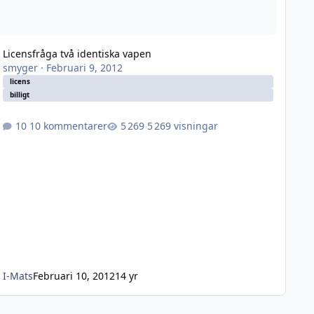
Licensfråga två identiska vapen
smyger
·
Februari 9, 2012
licens
billigt
10 kommentarer
5 269 visningar
I-Mats
Februari 10, 2012
14 yr