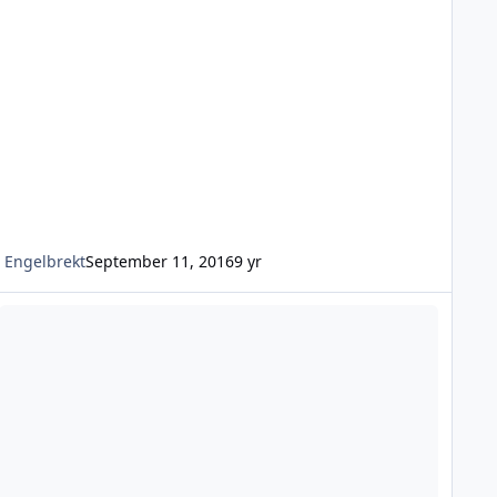
Engelbrekt
September 11, 2016
9 yr
censfråga två identiska vapen