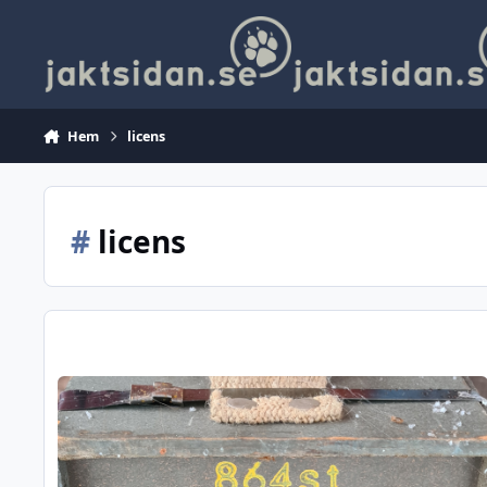
Hoppa till innehåll
Hem
licens
#
licens
Nu får det vara nog med stôlleprov från polisens sida...