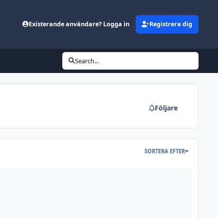
Existerande användare? Logga in
Registrera dig
Search...
Följare
SORTERA EFTER
lonskott