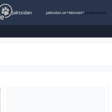
Jaktsidan
Jaktsidan.se
Aktivitet
Leaderboard
Lånelicens
Ol