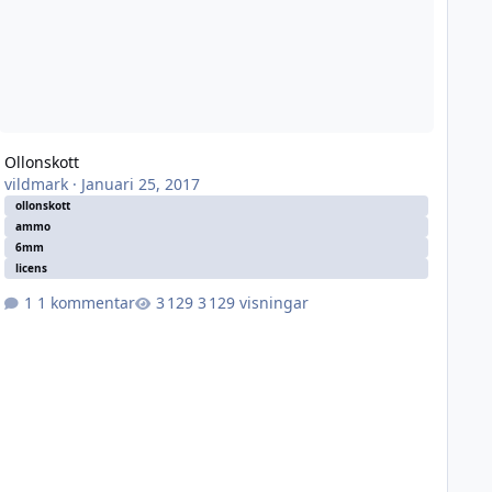
Ollonskott
vildmark
·
Januari 25, 2017
ollonskott
ammo
6mm
licens
1 kommentar
3 129 visningar