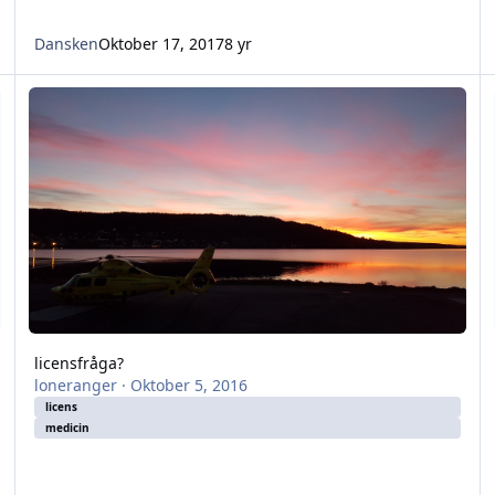
Dansken
Oktober 17, 2017
8 yr
licensfråga?
N
licensfråga?
loneranger
·
Oktober 5, 2016
licens
medicin