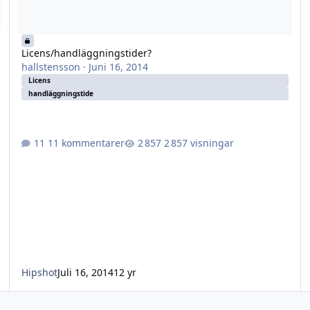
Licens/handläggningstider?
hallstensson
·
Juni 16, 2014
Licens
handläggningstide
11 kommentarer
2 857 visningar
Hipshot
Juli 16, 2014
12 yr