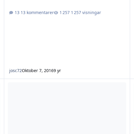
13 kommentarer
1 257 visningar
josc72
Oktober 7, 2016
9 yr
Licens/handläggningstider?
Li