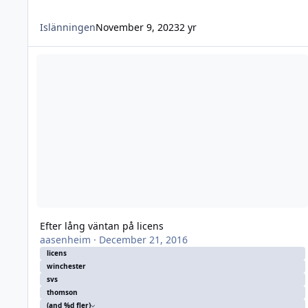
Islänningen
November 9, 2023
2 yr
Efter lång väntan på licens
Efter lång väntan på licens
aasenheim
·
December 21, 2016
licens
winchester
svs
thomson
(and %d fler)