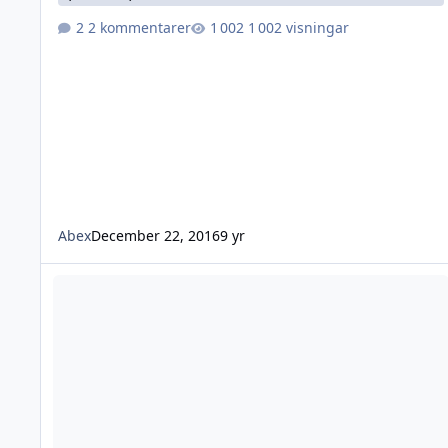
2 kommentarer
1 002 visningar
Abex
December 22, 2016
9 yr
Licens på överdragen dödsbolicens