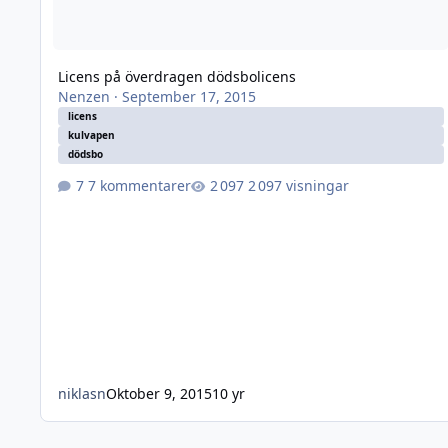
Licens på överdragen dödsbolicens
Nenzen
·
September 17, 2015
licens
kulvapen
dödsbo
7 kommentarer
2 097 visningar
niklasn
Oktober 9, 2015
10 yr