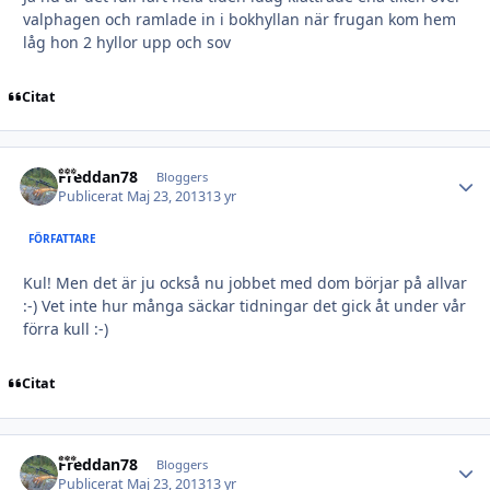
valphagen och ramlade in i bokhyllan när frugan kom hem
låg hon 2 hyllor upp och sov
Citat
Freddan78
Autho
Bloggers
Publicerat
Maj 23, 2013
13 yr
FÖRFATTARE
Kul! Men det är ju också nu jobbet med dom börjar på allvar
:-) Vet inte hur många säckar tidningar det gick åt under vår
förra kull :-)
Citat
Freddan78
Autho
Bloggers
Publicerat
Maj 23, 2013
13 yr