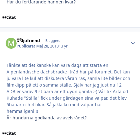
Har du fortfarande hannen kvar?
Citat
Miljöfriend
Autho
Bloggers
Publicerat
Maj 28, 2013
13 yr
Tänkte att det kanske kan vara dags att starta en
Alpenländische dachsbracke- tråd här på forumet. Det kan
ju vara lite kul att diskutera våran ras, samla lite bilder och
filmklipp på ett o samma ställe. Själv har jag just nu 12
ADB:er varav 9 st bara är ett dygn gamla :-) Vår tik Arta od
Kuhade "Ställa" fick under gårdagen sina valpar, det blev
5hanar och 4 tikar. Så jäkla ku med valpar här
hemma igenl!!!
Är hundarna godkända av avelsrådet?
Citat