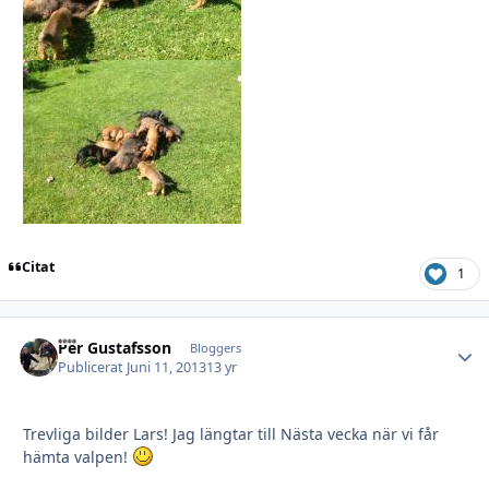
Citat
1
Per Gustafsson
Autho
Bloggers
Publicerat
Juni 11, 2013
13 yr
Trevliga bilder Lars! Jag längtar till Nästa vecka när vi får
hämta valpen!