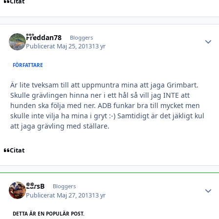
Citat
Freddan78
Autho
Bloggers
Publicerat
Maj 25, 2013
13 yr
FÖRFATTARE
Är lite tveksam till att uppmuntra mina att jaga Grimbart.
Skulle grävlingen hinna ner i ett hål så vill jag INTE att
hunden ska följa med ner. ADB funkar bra till mycket men
skulle inte vilja ha mina i gryt :-) Samtidigt är det jäkligt kul
att jaga grävling med ställare.
Citat
LarsB
Autho
Bloggers
Publicerat
Maj 27, 2013
13 yr
DETTA ÄR EN POPULÄR POST.