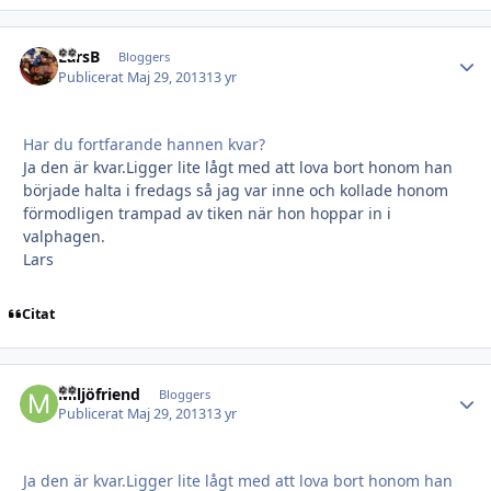
LarsB
Autho
Bloggers
Publicerat
Maj 29, 2013
13 yr
Har du fortfarande hannen kvar?
Ja den är kvar.Ligger lite lågt med att lova bort honom han
började halta i fredags så jag var inne och kollade honom
förmodligen trampad av tiken när hon hoppar in i
valphagen.
Lars
Citat
Miljöfriend
Autho
Bloggers
Publicerat
Maj 29, 2013
13 yr
Ja den är kvar.Ligger lite lågt med att lova bort honom han