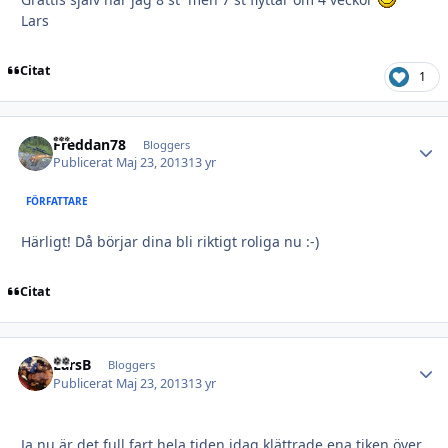
Lars
Citat
1
Freddan78
Autho
Bloggers
Publicerat
Maj 23, 2013
13 yr
FÖRFATTARE
Härligt! Då börjar dina bli riktigt roliga nu :-)
Citat
LarsB
Autho
Bloggers
Publicerat
Maj 23, 2013
13 yr
Ja nu är det full fart hela tiden idag klättrade ena tiken över