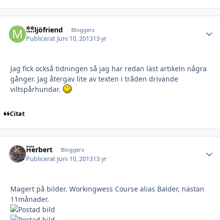
Miljöfriend
Autho
Bloggers
Publicerat
Juni 10, 2013
13 yr
Jag fick också tidningen så jag har redan läst artikeln några
gånger. Jag återgav lite av texten i tråden drivande
viltspårhundar.
Citat
Herbert
Autho
Bloggers
Publicerat
Juni 10, 2013
13 yr
Magert på bilder. Workingwess Course alias Balder, nästan
11månader.