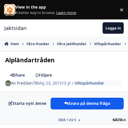
Hoppa till innehåll
View in the app
×
Di
A better way to browse.
Learn more
.
Jaktsidan
Logga in
Hem
Våra Hundar
Våra Jakthundar
Viltspårhundar
Alpländartråden
Share
Följare
Av
Freddan78
Maj 23, 2013
13 yr
i
Viltspårhundar
Starta nytt ämne
Svara på denna fråga
S
SIDA 1 AV 5
NÄSTA