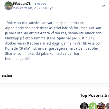
Freddan78
Autho
Bloggers
Publicerat
Maj 23, 2013
13 yr
Tänkte att det kanske kan vara dags att starta en
Alpenländische dachsbracke- tråd här på forumet. Det kan
ju vara lite kul att diskutera våran ras, samla lite bilder och
filmklipp på ett o samma ställe. Själv har jag just nu 12
ADB:er varav 9 st bara är ett dygn gamla :-) Vår tik Arta od
Kuhade "Ställa" fick under gårdagen sina valpar, det blev
5hanar och 4 tikar. Så jäkla ku med valpar här
hemma igenl!!!
Citat
Top Posters In