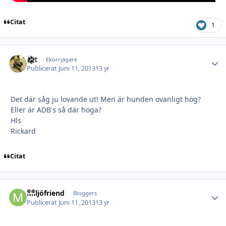
Citat
1
rkt
Autho
Ekorrjägare
Publicerat
Juni 11, 2013
13 yr
Det där såg ju lovande ut! Men är hunden ovanligt hög?
Eller är ADB's så där höga?
Hls
Rickard
Citat
Miljöfriend
Autho
Bloggers
Publicerat
Juni 11, 2013
13 yr