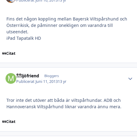
Publicerat
Juni 10, 2013
13 yr
Fins det någon koppling mellan Bayersk Viltspårshund och
Österrikisk, de påminner onekligen om varandra till
utseendet.
iPad Tapatalk HD
Citat
Miljöfriend
Autho
Bloggers
Publicerat
Juni 11, 2013
13 yr
Tror inte det utöver att båda är viltspårhundar. ADB och
Hannoveransk Viltspårhund liknar varandra ännu mera.
Citat