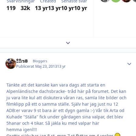
Svar
Visningar
Created
Senaste svar
119
32k
13 yr
13 yr
10 yr
10 yr
Expand topic overview
LarsB
Autho
Bloggers
Publicerat
Maj 23, 2013
13 yr
Tänkte att det kanske kan vara dags att starta en
Alpenländische dachsbracke- tråd här på forumet. Det kan
ju vara lite kul att diskutera våran ras, samla lite bilder och
filmklipp på ett o samma ställe. Själv har jag just nu 12
ADB:er varav 9 st bara är ett dygn gamla :-) Vår tik Arta od
Kuhade "Ställa" fick under gårdagen sina valpar, det blev
5hanar och 4 tikar. Så jäkla ku med valpar här
hemma igenl!!!
Grattis själv har jag 8 st men 7 st flyttar om 4 veckor