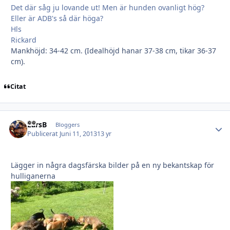
Det där såg ju lovande ut! Men är hunden ovanligt hög?
Eller är ADB's så där höga?
Hls
Rickard
Mankhöjd: 34-42 cm. (Idealhöjd hanar 37-38 cm, tikar 36-37
cm).
Citat
LarsB
Autho
Bloggers
Publicerat
Juni 11, 2013
13 yr
Lägger in några dagsfärska bilder på en ny bekantskap för
hulliganerna