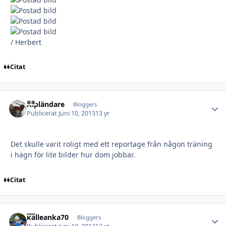
/ Herbert
Citat
Alpländare
Autho
Bloggers
Publicerat
Juni 10, 2013
13 yr
Det skulle varit roligt med ett reportage från någon träning
i hägn för lite bilder hur dom jobbar.
Citat
kalleanka70
Autho
Bloggers