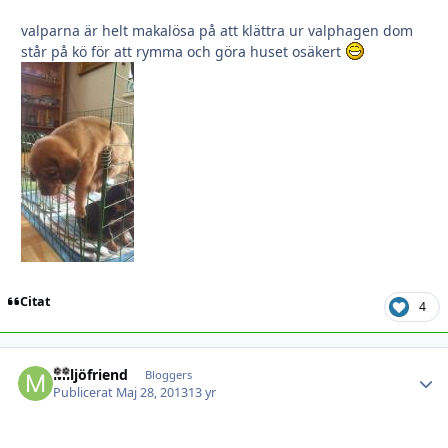
valparna är helt makalösa på att klättra ur valphagen dom
står på kö för att rymma och göra huset osäkert
Citat
4
Miljöfriend
Autho
Bloggers
Publicerat
Maj 28, 2013
13 yr