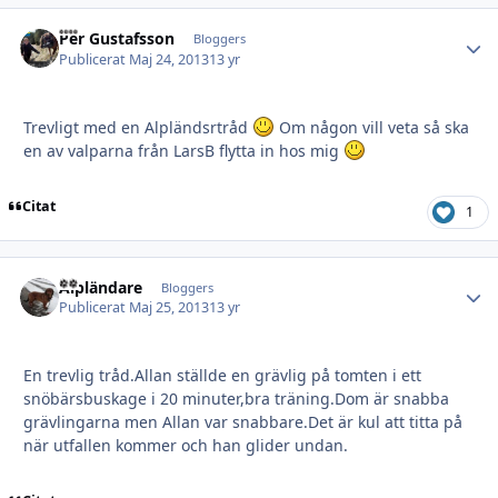
Per Gustafsson
Autho
Bloggers
Publicerat
Maj 24, 2013
13 yr
Trevligt med en Alpländsrtråd
Om någon vill veta så ska
en av valparna från LarsB flytta in hos mig
Citat
1
Alpländare
Autho
Bloggers
Publicerat
Maj 25, 2013
13 yr
En trevlig tråd.Allan ställde en grävlig på tomten i ett
snöbärsbuskage i 20 minuter,bra träning.Dom är snabba
grävlingarna men Allan var snabbare.Det är kul att titta på
när utfallen kommer och han glider undan.