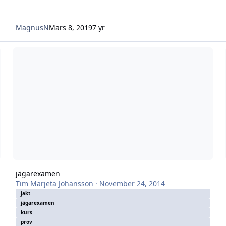
MagnusN
Mars 8, 2019
7 yr
jägarexamen
T
jägarexamen
Tim Marjeta Johansson
·
November 24, 2014
jakt
jägarexamen
kurs
prov