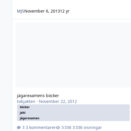
MJS
November 6, 2013
12 yr
jägarexamens böcker
jägarexamens böcker
tobjakten
·
November 22, 2012
böcker
jakt
jägarexamen
3 kommentarer
3 336 visningar