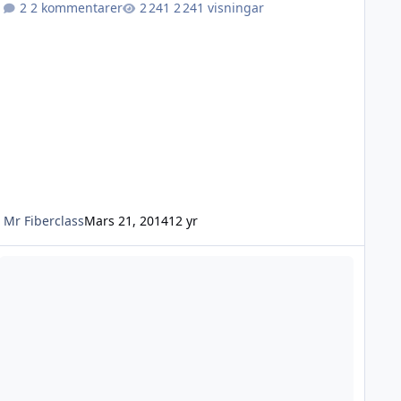
2 kommentarer
2 241 visningar
Mr Fiberclass
Mars 21, 2014
12 yr
arning för www.jegerpakka.no