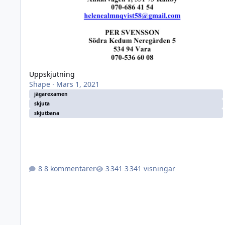
Uppskjutning
Shape
·
Mars 1, 2021
jägarexamen
skjuta
skjutbana
8 kommentarer
3 341 visningar