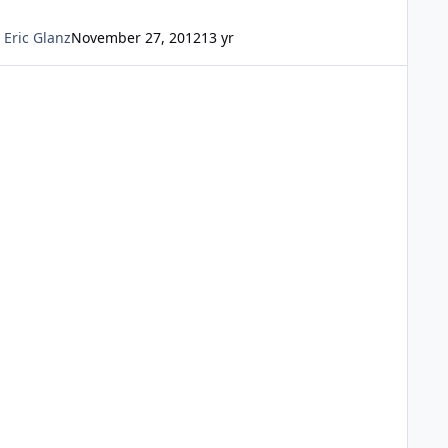
Eric Glanz
November 27, 2012
13 yr