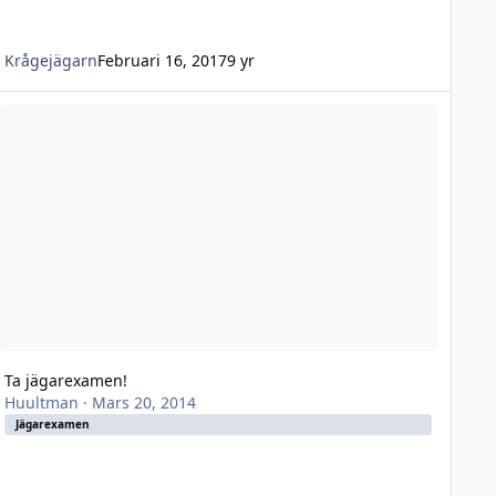
Krågejägarn
Februari 16, 2017
9 yr
a jägarexamen!
Ta jägarexamen!
Huultman
·
Mars 20, 2014
Jägarexamen