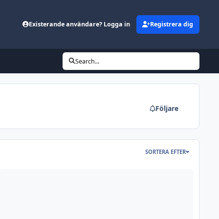
Existerande användare? Logga in
Registrera dig
Search...
Följare
SORTERA EFTER
vståndsbedömning