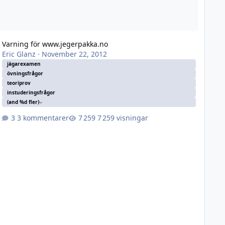
Varning för www.jegerpakka.no
Eric Glanz
·
November 22, 2012
jägarexamen
övningsfrågor
teoriprov
instuderingsfrågor
(and %d fler)
3 kommentarer
7 259 visningar