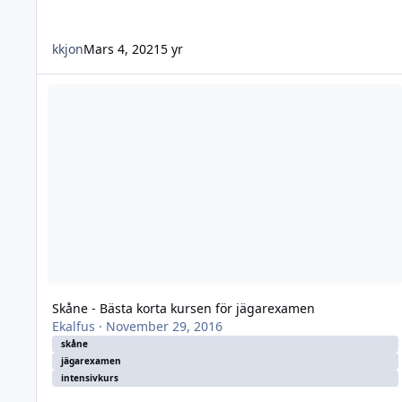
kkjon
Mars 4, 2021
5 yr
Skåne - Bästa korta kursen för jägarexamen
Skåne - Bästa korta kursen för jägarexamen
Ekalfus
·
November 29, 2016
skåne
jägarexamen
intensivkurs