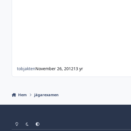
tobjakten
November 26, 2012
13 yr
Hem
jägarexamen
Light Mode
Dark Mode
System Preference