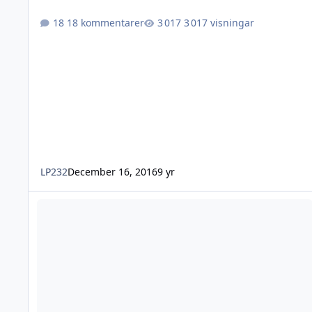
18 kommentarer
3 017 visningar
LP232
December 16, 2016
9 yr
Öppen Älgbana