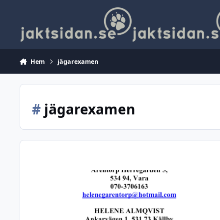
Hoppa till innehåll
Hem
jägarexamen
#
jägarexamen
Uppskjutning