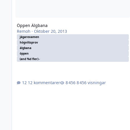
Öppen Älgbana
Remoh
·
Oktober 20, 2013
jägarexamen
högviltsprov
älgbana
öppen
(and %d fler)
12 kommentarer
8 456 visningar