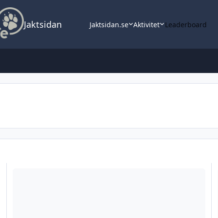
Jaktsidan
Jaktsidan.se
Aktivitet
Leaderboard
Jägarexamen Online
A