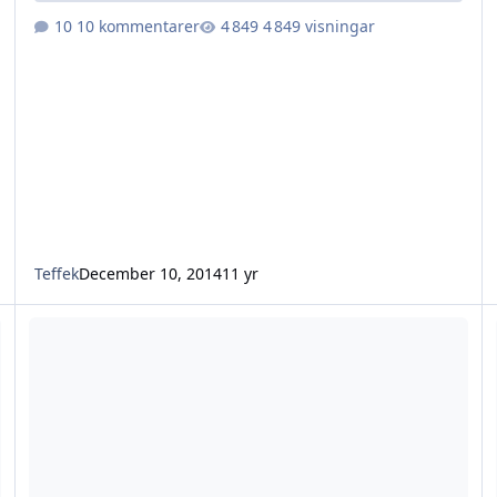
10 kommentarer
4 849 visningar
Teffek
December 10, 2014
11 yr
kurser till jägarexamen
V