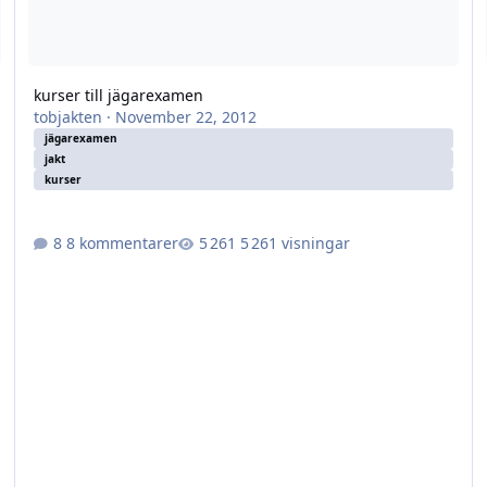
kurser till jägarexamen
tobjakten
·
November 22, 2012
jägarexamen
jakt
kurser
8 kommentarer
5 261 visningar