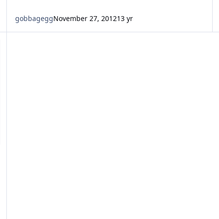
gobbagegg
November 27, 2012
13 yr