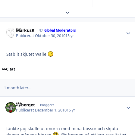
Expand topic overview
MarkusR
Autho
Global Moderators
Publicerat
Oktober 30, 2010
15 yr
Stablit skjutet Walle
Citat
1 month later...
Ryberget
Autho
Bloggers
Publicerat
December 1, 2010
15 yr
tänkte jag skulle ut imorrn med mina bössor och skjuta
denna månads bidrag
. får hoppas på ett bra resultat =)