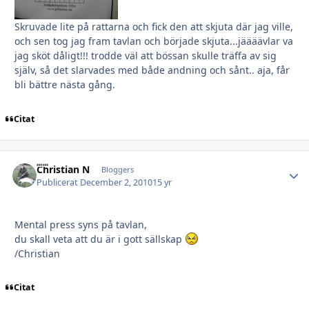
Skruvade lite på rattarna och fick den att skjuta där jag ville,
och sen tog jag fram tavlan och började skjuta...jäääävlar va
jag sköt dåligt!!! trodde väl att bössan skulle träffa av sig
själv, så det slarvades med både andning och sånt.. aja, får
bli bättre nästa gång.
Citat
Christian N
Autho
Bloggers
Publicerat
December 2, 2010
15 yr
Mental press syns på tavlan,
du skall veta att du är i gott sällskap
/Christian
Citat