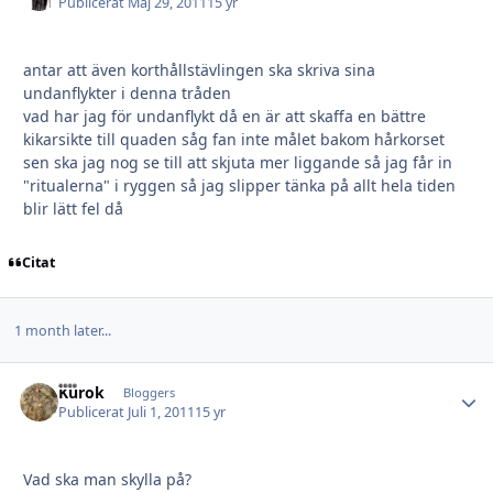
Publicerat
Maj 29, 2011
15 yr
antar att även korthållstävlingen ska skriva sina
undanflykter i denna tråden
vad har jag för undanflykt då en är att skaffa en bättre
kikarsikte till quaden såg fan inte målet bakom hårkorset
sen ska jag nog se till att skjuta mer liggande så jag får in
"ritualerna" i ryggen så jag slipper tänka på allt hela tiden
blir lätt fel då
Citat
1 month later...
Kurok
Autho
Bloggers
Publicerat
Juli 1, 2011
15 yr
Vad ska man skylla på?