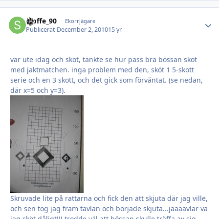
stoffe_90
Autho
Ekorrjägare
Publicerat
December 2, 2010
15 yr
var ute idag och sköt, tänkte se hur pass bra bössan sköt
med jaktmatchen. inga problem med den, sköt 1 5-skott
serie och en 3 skott, och det gick som förväntat. (se nedan,
där x=5 och y=3).
Skruvade lite på rattarna och fick den att skjuta där jag ville,
och sen tog jag fram tavlan och började skjuta...jäääävlar va
jag sköt dåligt!!! trodde väl att bössan skulle träffa av sig