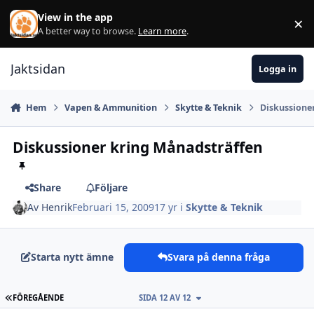
Hoppa till innehåll
View in the app
×
Di
A better way to browse.
Learn more
.
Jaktsidan
Logga in
Hem
Vapen & Ammunition
Skytte & Teknik
Diskussione
Diskussioner kring Månadsträffen
Share
Följare
Av
Henrik
Februari 15, 2009
17 yr
i
Skytte & Teknik
Starta nytt ämne
Svara på denna fråga
FÖRSTA SIDAN
FÖREGÅENDE
SIDA 12 AV 12