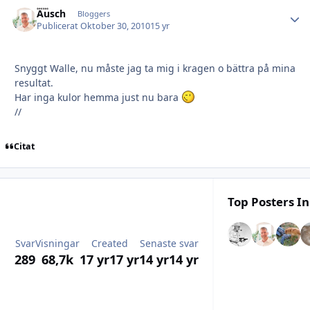
Ausch
Autho
Bloggers
Publicerat
Oktober 30, 2010
15 yr
Snyggt Walle, nu måste jag ta mig i kragen o bättra på mina
resultat.
Har inga kulor hemma just nu bara
//
Citat
Top Posters In
Svar
Visningar
Created
Senaste svar
289
68,7k
17 yr
17 yr
14 yr
14 yr