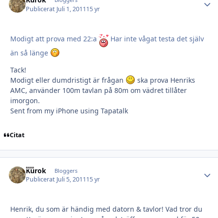
Autho
Publicerat
Juli 1, 2011
15 yr
Modigt att prova med 22:a
Har inte vågat testa det själv
än så länge
Tack!
Modigt eller dumdristigt är frågan
ska prova Henriks
AMC, använder 100m tavlan på 80m om vädret tillåter
imorgon.
Sent from my iPhone using Tapatalk
Citat
Kurok
Autho
Bloggers
Publicerat
Juli 5, 2011
15 yr
Henrik, du som är händig med datorn & tavlor! Vad tror du