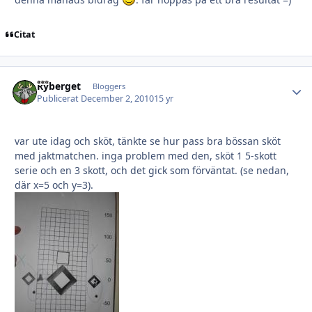
Citat
Ryberget
Autho
Bloggers
Publicerat
December 2, 2010
15 yr
var ute idag och sköt, tänkte se hur pass bra bössan sköt
med jaktmatchen. inga problem med den, sköt 1 5-skott
serie och en 3 skott, och det gick som förväntat. (se nedan,
där x=5 och y=3).