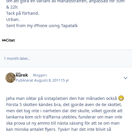
om att göra en variant av månadsträffen, anpassad för 50m
& 22lr.
Tack på förhand.
Urban.
Sent from my iPhone using Tapatalk
Citat
1 month later...
Kurok
Autho
Bloggers
Publicerat
Augusti 8, 2011
15 yr
Jaha man siktar på sistaplatsen den här månaden också
Första 5 skotten kändes bra, det gjorde även de 6e skottet,
men det tog inte i närheten där det skulle, vilket gjorde att
tankarna kom och träffarna uteblev, funderar om man inte
ska prova ut ny ammo till nästa säsong för att se om man
kan minska antalet flyers. Tyvärr har det inte blivit så