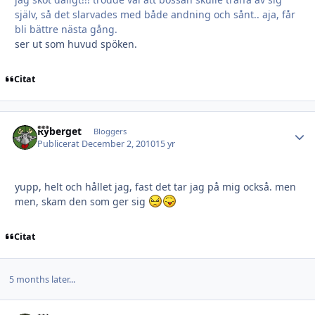
själv, så det slarvades med både andning och sånt.. aja, får
bli bättre nästa gång.
ser ut som huvud spöken.
Citat
Ryberget
Autho
Bloggers
Publicerat
December 2, 2010
15 yr
yupp, helt och hållet jag, fast det tar jag på mig också. men
men, skam den som ger sig
Citat
5 months later...