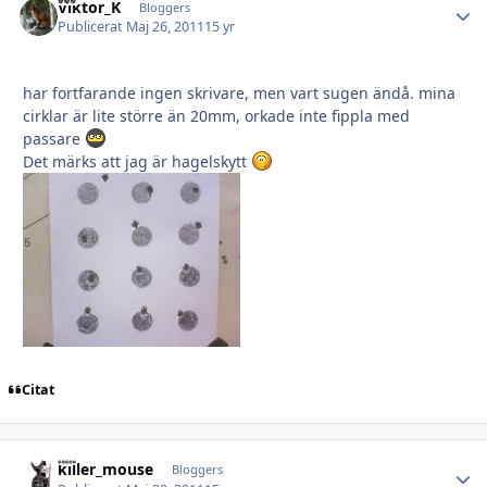
Viktor_K
Autho
Bloggers
Publicerat
Maj 26, 2011
15 yr
har fortfarande ingen skrivare, men vart sugen ändå. mina
cirklar är lite större än 20mm, orkade inte fippla med
passare
Det märks att jag är hagelskytt
Citat
killer_mouse
Autho
Bloggers