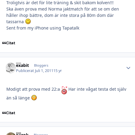
Troligtvis är det för lite träning & skit bakom kolven!!!
Ska även prova med Norma jaktmatch för att se om den
håller ihop bättre, dom är inte stora på 80m dom där
tassarna
Sent from my iPhone using Tapatalk
Citat
exabit
Autho
Bloggers
Publicerat
Juli 1, 2011
15 yr
Modigt att prova med 22:a
Har inte vågat testa det själv
än så länge
Citat
Kurok
Bloggers