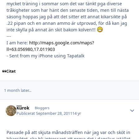
mycket träning i sommar som det var tänkt pga diverse
tråkigheter som har hänt den senaste tiden, men till nästa
säsong hoppas jag på att det sitter ett annat kikarsikte på
.22 pipan och en annan ammo är utprovad, för då kan jag
inte skylla på annat än skit bakom kolven!!!
---
I am here:
http://maps.google.com/maps?
ll=63.056980,17.011903
- Sent from my iPhone using Tapatalk
Citat
1 month later...
Kurok
Autho
Bloggers
Publicerat
September 28, 2011
14 yr
Passade på att skjuta månadsträffen när jag var och sköt in
kikarsiktet, ska bli intressant att prova det i dagsljus istället