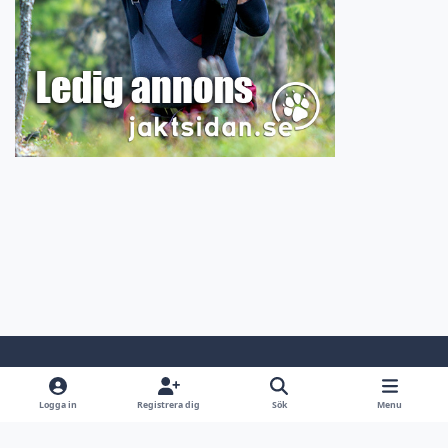
Light Mode
Dark Mode
System Preference
Logga in
Registrera dig
Sök
Menu
Språk
Kontakta oss
Cookies