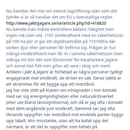
Nu handlar det inte om svensk lagstiftning utan som det
lydrike vi är så handlar det om EU s överstatliga regler.
http://www.jaktojagare.se/se/article.php?id=418820
Nu kanske man måste kontrollera källans riktighet men
ingen rök utan eld. 1101 vindkraftverk med en säkerhetszon
på 100 ha per st ger ett skyddsområde på 110100ha där
varken djur eller personer får befinna sig. Frågan är hur
många vindkraftverk man får in i samma säkerhetszon men
många mil blir det som försvinner för bärplockare jägare
och annat löst folk som gillar att vara i skog och mark.
Artikeln i
Jakt & Jägare
är författad av några personer tydligt
engagerade mot vindkraft, de driver en sak. Deras taktik är
att skrämmas för att bygga upp ett motstånd.
Jag har inte stött på kraven om inhägnader i min kontakt
med var sig energimyndigheten eller naturvårdsverket
(eller ute bland länsstyrelserna), och då är jag ofta i kontakt
med dem angående just vindkraft. Däremot ser jag ofta
liknande uppgifter när motstånd mot enskilda parker byggs
upp lokalt. Min misstanke, utan att ha kollat upp det
närmare, är att det är uppgifter som hittats på