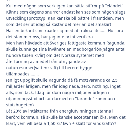
Kul med någon som verkligen kan sätta siffror på "eländet"
Känns som dagens snurror endast kan ses som någon slags
utvecklingsprototyp. Kan kanske bli bättre i framtiden, men
som det ser ut idag så kostar det mer än det smakar!
Har en bekant som roade sig med att räkna lite...... Hur bra
det stämmer osv, har jag inte orkat verifiera.
Men han hävdade att Sveriges fattigaste kommun Ragunda,
skulle kunna ge sina invånare en medborgarlön(några antal
hundra tusen kr/år) om det Norska systemet med
återförning av medel från utnytjande av
naturresurser(vattenkraft) till berörd byggd
tillämpades........
(enligt uppgift skulle Ragunda då få motsvarande ca 2,5
miljarder årligen, men får idag nada, zero, nothing, inget
alls, som tack. Idag får dom några miljoner årligen i
utjämningsstöd och är därmed en "tärande" kommun i
statsbugeten)
Låt 20% av intäkterna från energiutvinningen stanna i
berörd kommun, så skulle kanske acceptansen öka. Men det
klart, vem vill betala 1,50 kr/ kwh + skatt för vindkraft???