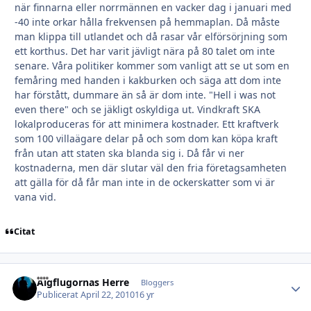
när finnarna eller norrmännen en vacker dag i januari med
-40 inte orkar hålla frekvensen på hemmaplan. Då måste
man klippa till utlandet och då rasar vår elförsörjning som
ett korthus. Det har varit jävligt nära på 80 talet om inte
senare. Våra politiker kommer som vanligt att se ut som en
femåring med handen i kakburken och säga att dom inte
har förstått, dummare än så är dom inte. "Hell i was not
even there" och se jäkligt oskyldiga ut. Vindkraft SKA
lokalproduceras för att minimera kostnader. Ett kraftverk
som 100 villaägare delar på och som dom kan köpa kraft
från utan att staten ska blanda sig i. Då får vi ner
kostnaderna, men där slutar väl den fria företagsamheten
att gälla för då får man inte in de ockerskatter som vi är
vana vid.
Citat
Älgflugornas Herre
Autho
Bloggers
Publicerat
April 22, 2010
16 yr