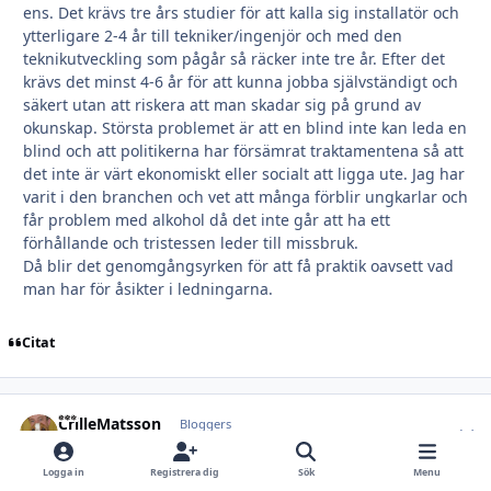
ens. Det krävs tre års studier för att kalla sig installatör och
ytterligare 2-4 år till tekniker/ingenjör och med den
teknikutveckling som pågår så räcker inte tre år. Efter det
krävs det minst 4-6 år för att kunna jobba självständigt och
säkert utan att riskera att man skadar sig på grund av
okunskap. Största problemet är att en blind inte kan leda en
blind och att politikerna har försämrat traktamentena så att
det inte är värt ekonomiskt eller socialt att ligga ute. Jag har
varit i den branchen och vet att många förblir ungkarlar och
får problem med alkohol då det inte går att ha ett
förhållande och tristessen leder till missbruk.
Då blir det genomgångsyrken för att få praktik oavsett vad
man har för åsikter i ledningarna.
Citat
CrilleMatsson
Autho
Bloggers
Publicerat
April 30, 2010
16 yr
Logga in
Registrera dig
Sök
Menu