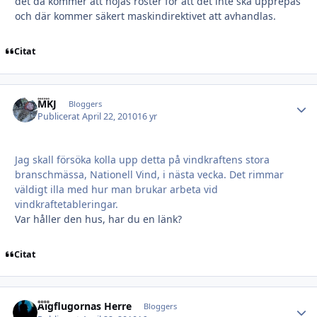
det då kommer att höjas röster för att det inte ska upprepas
och där kommer säkert maskindirektivet att avhandlas.
Citat
MKJ
Autho
Bloggers
Publicerat
April 22, 2010
16 yr
Jag skall försöka kolla upp detta på vindkraftens stora
branschmässa, Nationell Vind, i nästa vecka. Det rimmar
väldigt illa med hur man brukar arbeta vid
vindkraftetableringar.
Var håller den hus, har du en länk?
Citat
Älgflugornas Herre
Autho
Bloggers