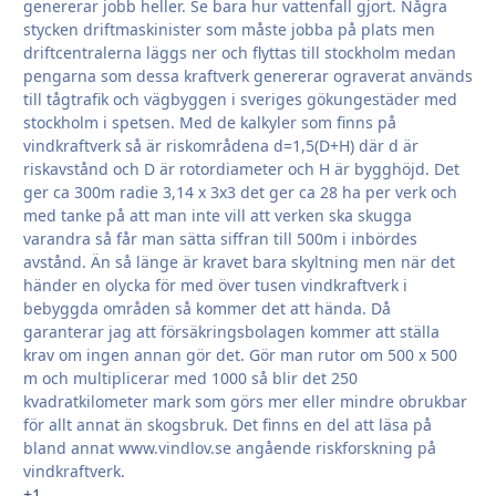
genererar jobb heller. Se bara hur vattenfall gjort. Några
stycken driftmaskinister som måste jobba på plats men
driftcentralerna läggs ner och flyttas till stockholm medan
pengarna som dessa kraftverk genererar ograverat används
till tågtrafik och vägbyggen i sveriges gökungestäder med
stockholm i spetsen. Med de kalkyler som finns på
vindkraftverk så är riskområdena d=1,5(D+H) där d är
riskavstånd och D är rotordiameter och H är bygghöjd. Det
ger ca 300m radie 3,14 x 3x3 det ger ca 28 ha per verk och
med tanke på att man inte vill att verken ska skugga
varandra så får man sätta siffran till 500m i inbördes
avstånd. Än så länge är kravet bara skyltning men när det
händer en olycka för med över tusen vindkraftverk i
bebyggda områden så kommer det att hända. Då
garanterar jag att försäkringsbolagen kommer att ställa
krav om ingen annan gör det. Gör man rutor om 500 x 500
m och multiplicerar med 1000 så blir det 250
kvadratkilometer mark som görs mer eller mindre obrukbar
för allt annat än skogsbruk. Det finns en del att läsa på
bland annat www.vindlov.se angående riskforskning på
vindkraftverk.
+1