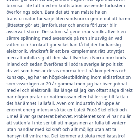
bromsar lite luft med en kraftstation avseende förluster i
överföringsleden. Bara det att man måste ha en
transformator för varje liten vindsnurra gentemot att ha en
jättestor gör att järnförluster och andra förluster blir
avservärt större. Dessutom så genererar vindkraftverk en
sämre spänning med avseende på ren sinusvåg än vad
vatten och kärnkraft gör vilket kan få följder för känslig
elektronik. Vindkraft är ett bra komplement rätt utnyttjat
men att inbilla sig att den ska tillverkas i Norra norrlands
inland och sedan överföras till södra sverige är politiskt
dravel som bevisar deras enorma brist på kompetens och
kunskap. Jag har en högskoleutbildning inom eldistribution
som visserligen är 20 år gammal men jag har även jobbat
med el och elektronik lika länge så jag kan oftast säga direkt
när någon pratar ur nattmösssan eller håller sig till fakta i
det här ämnet i allafall. Även om industrin häruppe är
enormt energiintensiv så täcker Luleå Piteå Skellefteå och
Umeå älvar garanterat behovet. Problemet som vi har nu är
att vattenfall inte ser till att magasinen är fulla till vintern
utan handlar med kolkraft och allt möjligt utan att ta
hänsyn till vintrarna. Det kommer att sluta med katastrof