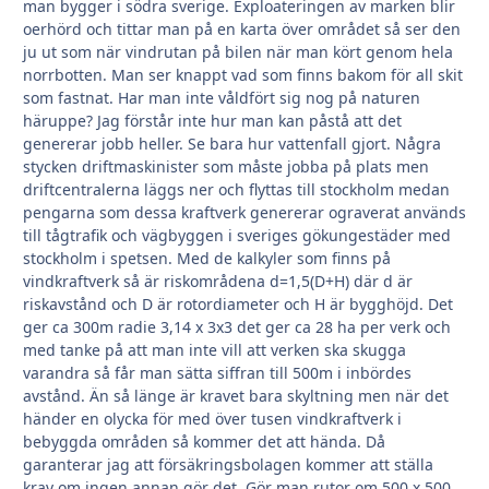
man bygger i södra sverige. Exploateringen av marken blir
oerhörd och tittar man på en karta över området så ser den
ju ut som när vindrutan på bilen när man kört genom hela
norrbotten. Man ser knappt vad som finns bakom för all skit
som fastnat. Har man inte våldfört sig nog på naturen
häruppe? Jag förstår inte hur man kan påstå att det
genererar jobb heller. Se bara hur vattenfall gjort. Några
stycken driftmaskinister som måste jobba på plats men
driftcentralerna läggs ner och flyttas till stockholm medan
pengarna som dessa kraftverk genererar ograverat används
till tågtrafik och vägbyggen i sveriges gökungestäder med
stockholm i spetsen. Med de kalkyler som finns på
vindkraftverk så är riskområdena d=1,5(D+H) där d är
riskavstånd och D är rotordiameter och H är bygghöjd. Det
ger ca 300m radie 3,14 x 3x3 det ger ca 28 ha per verk och
med tanke på att man inte vill att verken ska skugga
varandra så får man sätta siffran till 500m i inbördes
avstånd. Än så länge är kravet bara skyltning men när det
händer en olycka för med över tusen vindkraftverk i
bebyggda områden så kommer det att hända. Då
garanterar jag att försäkringsbolagen kommer att ställa
krav om ingen annan gör det. Gör man rutor om 500 x 500