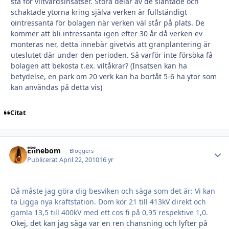
stå för viltvårdsinsatser. Stora delar av de släntade och
schaktade ytorna kring själva verken är fullständigt
ointressanta för bolagen när verken väl står på plats. De
kommer att bli intressanta igen efter 30 år då verken ev
monteras ner, detta innebär givetvis att granplantering är
uteslutet där under den perioden. Så varför inte försöka få
bolagen att bekosta t.ex. viltåkrar? (Insatsen kan ha
betydelse, en park om 20 verk kan ha bortåt 5-6 ha ytor som
kan användas på detta vis)
Citat
Ehnebom
Autho
Bloggers
Publicerat
April 22, 2010
16 yr
Då måste jag göra dig besviken och säga som det är: Vi kan
ta Ligga nya kraftstation. Dom kör 21 till 413kV direkt och
gamla 13,5 till 400kV med ett cos fi på 0,95 respektive 1,0.
Okej, det kan jag säga var en ren chansning och lyfter på