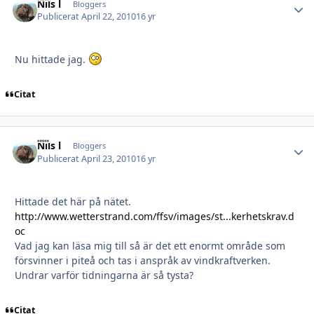
Nils l
Autho
Bloggers
Publicerat
April 22, 2010
16 yr
Nu hittade jag.
Citat
Nils l
Autho
Bloggers
Publicerat
April 23, 2010
16 yr
Hittade det här på nätet.
http://www.wetterstrand.com/ffsv/images/st...kerhetskrav.d
oc
Vad jag kan läsa mig till så är det ett enormt område som
försvinner i piteå och tas i anspråk av vindkraftverken.
Undrar varför tidningarna är så tysta?
Citat