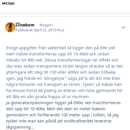
Citat
Ehnebom
Autho
Bloggers
Publicerat
April 22, 2010
16 yr
Enligt uppgifter från vattenfall så ligger den på 690 volt
men måste transformeras upp till 10-40kV och sedan
tillbaks till 400 volt. Dessa transformeringar tar effekt och
ska man sedan transportera ström längre sträckor så är det
ytterligare ett steg till 130 eller 400kV och sedan tillbaka
igen. Jag hörde en "elingenjör" säga på tv att det inte blev
några förluster vid transport av ström. Tyvärr så måste han
ha missat minst 60 poäng av elläran och hela gymnasiet för
att låta en sån groda hoppa ut ur munnen.
Ja generatorspänningen ligger på 690v, sen transformeras
den upp till 10-40kv. Men det sker en meter bakom
generatorn och fortfarande 100 meter upp i luften, så jag
tycker inte man kan påstå att vindkraftverket levererar
lågspänning...