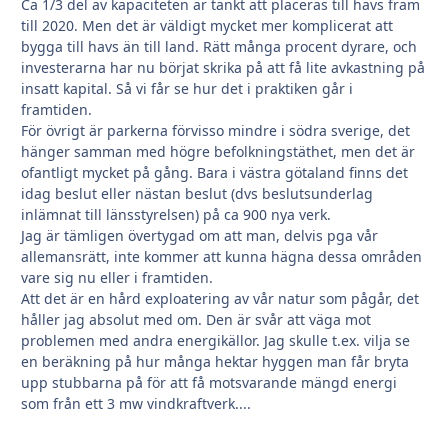
Ca 1/3 del av kapaciteten är tänkt att placeras till havs fram
till 2020. Men det är väldigt mycket mer komplicerat att
bygga till havs än till land. Rätt många procent dyrare, och
investerarna har nu börjat skrika på att få lite avkastning på
insatt kapital. Så vi får se hur det i praktiken går i
framtiden.
För övrigt är parkerna förvisso mindre i södra sverige, det
hänger samman med högre befolkningstäthet, men det är
ofantligt mycket på gång. Bara i västra götaland finns det
idag beslut eller nästan beslut (dvs beslutsunderlag
inlämnat till länsstyrelsen) på ca 900 nya verk.
Jag är tämligen övertygad om att man, delvis pga vår
allemansrätt, inte kommer att kunna hägna dessa områden
vare sig nu eller i framtiden.
Att det är en hård exploatering av vår natur som pågår, det
håller jag absolut med om. Den är svår att väga mot
problemen med andra energikällor. Jag skulle t.ex. vilja se
en beräkning på hur många hektar hyggen man får bryta
upp stubbarna på för att få motsvarande mängd energi
som från ett 3 mw vindkraftverk....