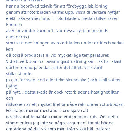
har nu beprövad teknik för att förebygga isbildning
genom att rotorbladen värms upp. Vissa tillverkare nyttjar
elektriska värmeslingor i rotorbladen, medan tillverkaren
Enercon
även använder varmluft. När dessa system används
elimineras i
stort sett nedisningen av rotorbladen under drift och verket
kan
då också producera el vid mycket låga temperaturer.
Vid ett verk som har avisningsutrustning kan risk för iskast
därför föreligga endast efter det att ett verk varit
stillastående
(p.g.a. för svag vind eller tekniska orsaker) och skall sättas
igång
på nytt. I detta skede är dock rotorbladens hastighet liten,
och
riskzonen är ett mycket litet område rakt under rotorbladen.
Företaget menar med andra ord själva att
iskastssproblematiken minimerats/eliminerats. Om detta
stämmer kan jag inte se något argument för att hägna
områdena på det vis som man från vissa håll befarar.