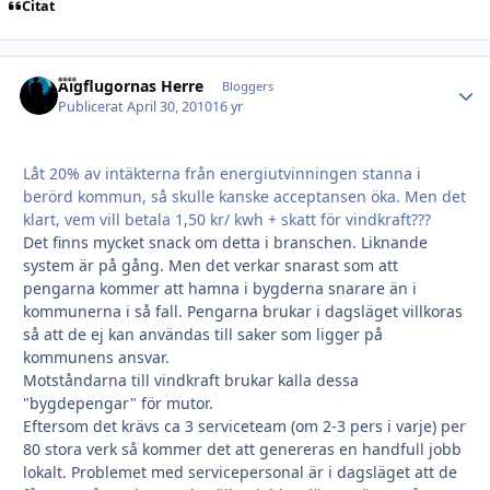
Citat
Älgflugornas Herre
Autho
Bloggers
Publicerat
April 30, 2010
16 yr
Låt 20% av intäkterna från energiutvinningen stanna i
berörd kommun, så skulle kanske acceptansen öka. Men det
klart, vem vill betala 1,50 kr/ kwh + skatt för vindkraft???
Det finns mycket snack om detta i branschen. Liknande
system är på gång. Men det verkar snarast som att
pengarna kommer att hamna i bygderna snarare än i
kommunerna i så fall. Pengarna brukar i dagsläget villkoras
så att de ej kan användas till saker som ligger på
kommunens ansvar.
Motståndarna till vindkraft brukar kalla dessa
"bygdepengar" för mutor.
Eftersom det krävs ca 3 serviceteam (om 2-3 pers i varje) per
80 stora verk så kommer det att genereras en handfull jobb
lokalt. Problemet med servicepersonal är i dagsläget att de