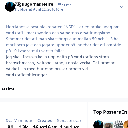
Älgflugornas Herre
Autho
Bloggers
Publicerat
April 22, 2010
16 yr
Norrländska sexualakrobaten "NSD" Har en artikel idag om
vindkraft i markbygden och samernas ersättningskrav.
Stämmer det att man ska stängsla in mellan 50 och 113 ha
mark som jakt och jägare uppger så innebär det ett område
på 10 kvadratmil i värsta fallet.
Jag skall försöka kolla upp detta på vindkraftens stora
branschmässa, Nationell Vind, i nästa vecka. Det rimmar
väldigt illa med hur man brukar arbeta vid
vindkraftetableringar.
Citat
Top Posters In
Svar
Visningar
Created
Senaste svar
81
13k
16 yr
16 yr
1 yr
1 yr