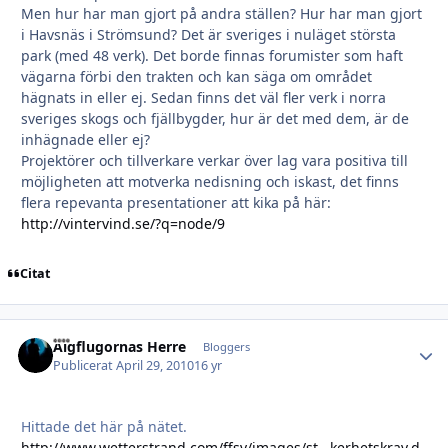
Men hur har man gjort på andra ställen? Hur har man gjort
i Havsnäs i Strömsund? Det är sveriges i nuläget största
park (med 48 verk). Det borde finnas forumister som haft
vägarna förbi den trakten och kan säga om området
hägnats in eller ej. Sedan finns det väl fler verk i norra
sveriges skogs och fjällbygder, hur är det med dem, är de
inhägnade eller ej?
Projektörer och tillverkare verkar över lag vara positiva till
möjligheten att motverka nedisning och iskast, det finns
flera repevanta presentationer att kika på här:
http://vintervind.se/?q=node/9
Citat
Älgflugornas Herre
Autho
Bloggers
Publicerat
April 29, 2010
16 yr
Hittade det här på nätet.
http://www.wetterstrand.com/ffsv/images/st...kerhetskrav.d