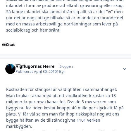
inlandet i form av producerad elkraft gruvnäring eller skog.
Så länge inlandet ska lämna ifrån sig allt så är det "vi" men
när det är dags att ge tillbaka så är inlandet en tärande del
med en massa arbetsovilliga norrlänningar som lever på
socialbidrag och hembränt.
Citat
Älgflugornas Herre
Autho
Bloggers
Publicerat
April 30, 2010
16 yr
Kostnaden för stängsel är väldigt liten i sammanhanget.
Man brukar räkna med att ett vindkraftverk kostar ca 13
miljoner kr per mw i kapacitet. Dvs de 3 mw verken som
byggs nu för tiden kostar knappt 40 mille per styck att få på
plats. Vi får väl se om man får ihop riskkapital nog att ens
bygga hälften av de tillståndsgivna 1101 verken i
markbygden.