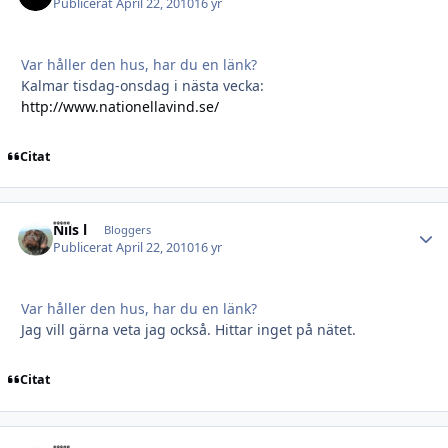
Publicerat
April 22, 2010
16 yr
Var håller den hus, har du en länk?
Kalmar tisdag-onsdag i nästa vecka:
http://www.nationellavind.se/
Citat
Nils l
Autho
Bloggers
Publicerat
April 22, 2010
16 yr
Var håller den hus, har du en länk?
Jag vill gärna veta jag också. Hittar inget på nätet.
Citat