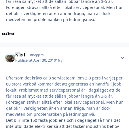
får resa så mycket att de sällan jobbar längre än 3-5 år.
Företagen strävar alltså efter lokal servicepersonal. Men hur
det blir i verkligheten är en annan fråga, man är dock
medveten om problematiken på ledningsnivå.
Citat
Nils l
Autho
Bloggers
Publicerat
April 30, 2010
16 yr
Eftersom det krävs ca 3 serviceteam (om 2-3 pers i varje) per
80 stora verk så kommer det att genereras en handfull jobb
lokalt. Problemet med servicepersonal är i dagsläget att de
får resa så mycket att de sällan jobbar längre än 3-5 år.
Företagen strävar alltså efter lokal servicepersonal. Men hur
det blir i verkligheten är en annan fråga, man är dock
medveten om problematiken på ledningsnivå.
Det blir inte 150 fasta jobb ens och i dagsläget så finns det
inte utbildade elektriker så att det täcker industrins behov