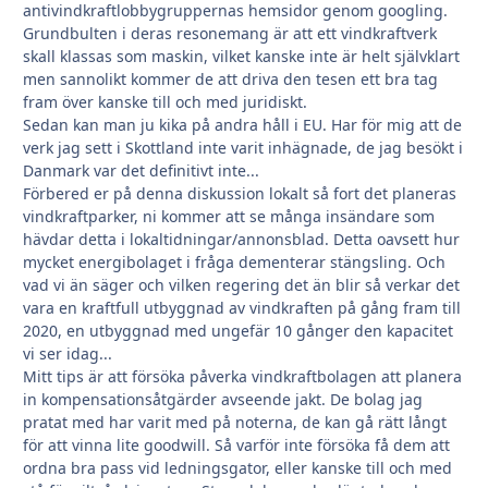
antivindkraftlobbygruppernas hemsidor genom googling.
Grundbulten i deras resonemang är att ett vindkraftverk
skall klassas som maskin, vilket kanske inte är helt självklart
men sannolikt kommer de att driva den tesen ett bra tag
fram över kanske till och med juridiskt.
Sedan kan man ju kika på andra håll i EU. Har för mig att de
verk jag sett i Skottland inte varit inhägnade, de jag besökt i
Danmark var det definitivt inte...
Förbered er på denna diskussion lokalt så fort det planeras
vindkraftparker, ni kommer att se många insändare som
hävdar detta i lokaltidningar/annonsblad. Detta oavsett hur
mycket energibolaget i fråga dementerar stängsling. Och
vad vi än säger och vilken regering det än blir så verkar det
vara en kraftfull utbyggnad av vindkraften på gång fram till
2020, en utbyggnad med ungefär 10 gånger den kapacitet
vi ser idag...
Mitt tips är att försöka påverka vindkraftbolagen att planera
in kompensationsåtgärder avseende jakt. De bolag jag
pratat med har varit med på noterna, de kan gå rätt långt
för att vinna lite goodwill. Så varför inte försöka få dem att
ordna bra pass vid ledningsgator, eller kanske till och med