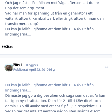
Och jag måste då ställa en motfråga eftersom att du tar
upp det som argument.
Vad har man för spänning ut från en generator i ett
vattenkraftverk, kärnkraftverk eller ångkraftverk innan den
transformeras upp?
Du kan ju iallfall glömma att dom kör 10-40kv ut från
lindningarna....
Citat
Nils l
Autho
Bloggers
Publicerat
April 22, 2010
16 yr
Du kan ju iallfall glömma att dom kör 10-40kv ut från
lindningarna....
Då måste jag göra dig besviken och säga som det är: Vi kan
ta Ligga nya kraftstation. Dom kör 21 till 413kV direkt och
gamla 13,5 till 400kV med ett cos fi på 0,95 respektive 1,0.
Sedan går det inte att jämföra någon liten spånfläkt som