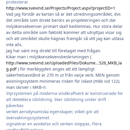
protesterar
http://www.svevind.se/Projects/Project.aspx?projectID=1
Vad jag förstår av kartan så är det utredningsområdet, dvs
det område som direkt berörs av projekteringen och där
miljökonsekvenser primärt skall bedömmas. Hur stora delar
av detta område som faktiskt kommer att utnyttjas visar sig
och att området skulle hägnas framgår så vitt jag kan utläsa
inte alls.
Jag har vänt mig direkt till företaget med frågan.
Kikar man i miljökonsekvensbeskrivningen (
http://www.svevind.se/UploadedFiles/Dokume...526_MKB_la
g.pdf
) för markbygden anges att ett lämpligt
säkerhetsavstånd är 270 m ut från varje verk. MEN genom
avisningssystem minimeras risken för iskast (mkb sid 122).
man skriver i MKB-n:
Styrsystemen på moderna vindkraftverk är konstruerade för
att detektera isbildning. Sker isbildning under drift
påverkas
verket aerodynamiska egenskaper, vilket gör att
övervakningssystemet
signalerar en avvikelse och verken stoppas. Flera
vindkrafttillverkare