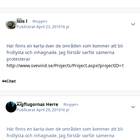
Nils l
Autho
Bloggers
Publicerat
April 23, 2010
16 yr
Här finns en karta över de områden som kommer att bli
fridlysta och inhägnade. Jag förstår varför samerna
protesterar
http://www.svevind.se/Projects/Project.aspx?projectID=1
Citat
Älgflugornas Herre
Autho
Bloggers
Publicerat
April 29, 2010
16 yr
Här finns en karta över de områden som kommer att bli
fridlysta och inhägnade. Jag förstår varför samerna