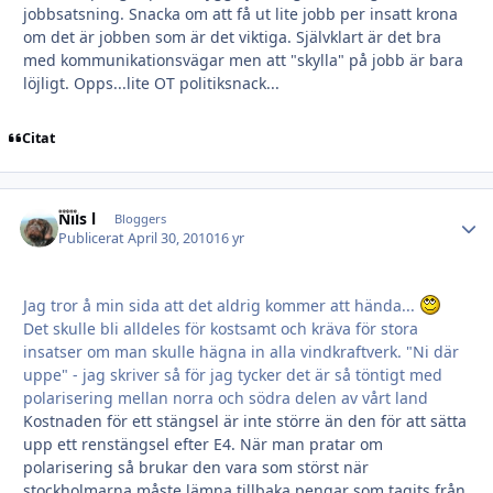
jobbsatsning. Snacka om att få ut lite jobb per insatt krona
om det är jobben som är det viktiga. Självklart är det bra
med kommunikationsvägar men att "skylla" på jobb är bara
löjligt. Opps...lite OT politiksnack...
Citat
Nils l
Autho
Bloggers
Publicerat
April 30, 2010
16 yr
Jag tror å min sida att det aldrig kommer att hända...
Det skulle bli alldeles för kostsamt och kräva för stora
insatser om man skulle hägna in alla vindkraftverk. "Ni där
uppe" - jag skriver så för jag tycker det är så töntigt med
polarisering mellan norra och södra delen av vårt land
Kostnaden för ett stängsel är inte större än den för att sätta
upp ett renstängsel efter E4. När man pratar om
polarisering så brukar den vara som störst när
stockholmarna måste lämna tillbaka pengar som tagits från