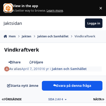
Hoppa till innehåll
View in the app
×
Di
A better way to browse.
Learn more
.
Jaktsidan
Logga in
Hem
Jakten
Jakten och Samhället
Vindkraftverk
Vindkraftverk
Share
Följare
Av
alias
April 7, 2010
16 yr
i
Jakten och Samhället
Starta nytt ämne
Svara på denna fråga
FÖRSTA SIDAN
S
FÖREGÅENDE
SIDA 2 AV 4
NÄSTA