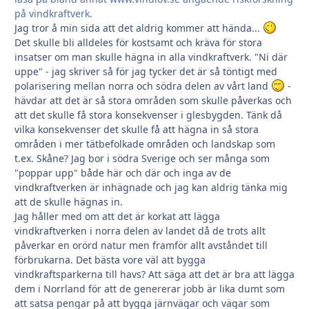
på vindkraftverk.
Jag tror å min sida att det aldrig kommer att hända...
Det skulle bli alldeles för kostsamt och kräva för stora
insatser om man skulle hägna in alla vindkraftverk. "Ni där
uppe" - jag skriver så för jag tycker det är så töntigt med
polarisering mellan norra och södra delen av vårt land
-
hävdar att det är så stora områden som skulle påverkas och
att det skulle få stora konsekvenser i glesbygden. Tänk då
vilka konsekvenser det skulle få att hägna in så stora
områden i mer tätbefolkade områden och landskap som
t.ex. Skåne? Jag bor i södra Sverige och ser många som
"poppar upp" både här och där och inga av de
vindkraftverken är inhägnade och jag kan aldrig tänka mig
att de skulle hägnas in.
Jag håller med om att det är korkat att lägga
vindkraftverken i norra delen av landet då de trots allt
påverkar en orörd natur men framför allt avståndet till
förbrukarna. Det bästa vore väl att bygga
vindkraftsparkerna till havs? Att säga att det är bra att lägga
dem i Norrland för att de genererar jobb är lika dumt som
att satsa pengar på att bygga järnvägar och vägar som