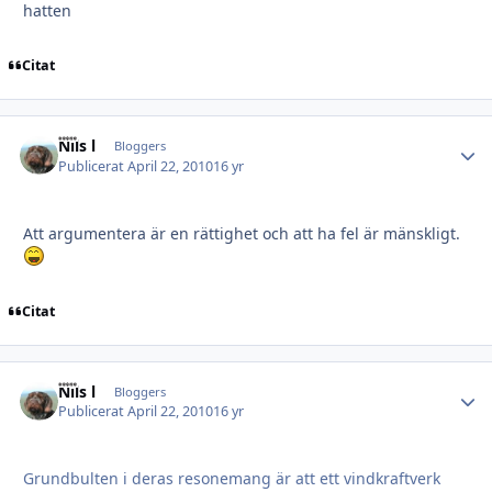
hatten
Citat
Nils l
Autho
Bloggers
Publicerat
April 22, 2010
16 yr
Att argumentera är en rättighet och att ha fel är mänskligt.
Citat
Nils l
Autho
Bloggers
Publicerat
April 22, 2010
16 yr
Grundbulten i deras resonemang är att ett vindkraftverk