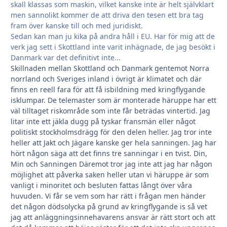
skall klassas som maskin, vilket kanske inte är helt självklart
men sannolikt kommer de att driva den tesen ett bra tag
fram över kanske till och med juridiskt.
Sedan kan man ju kika på andra håll i EU. Har för mig att de
verk jag sett i Skottland inte varit inhägnade, de jag besökt i
Danmark var det definitivt inte...
Skillnaden mellan Skottland och Danmark gentemot Norra
norrland och Sveriges inland i övrigt är klimatet och där
finns en reell fara för att få isbildning med kringflygande
isklumpar. De telemaster som är monterade häruppe har ett
väl tilltaget riskområde som inte får beträdas vintertid. Jag
litar inte ett jäkla dugg på tyskar fransmän eller något
politiskt stockholmsdrägg för den delen heller. Jag tror inte
heller att Jakt och Jägare kanske ger hela sanningen. Jag har
hört någon säga att det finns tre sanningar i en tvist. Din,
Min och Sanningen Däremot tror jag inte att jag har någon
möjlighet att påverka saken heller utan vi häruppe är som
vanligt i minoritet och besluten fattas långt över våra
huvuden. Vi får se vem som har rätt i frågan men händer
det någon dödsolycka på grund av kringflygande is så vet
jag att anläggningsinnehavarens ansvar är rätt stort och att