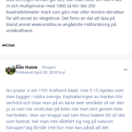
m och multiplicerar med 1000 så blir det 250
kvadratkilometer mark som görs mer eller mindre obrukbar
för allt annat än skogsbruk. Det finns en del att läsa på
bland annat www.vindlov.se angående riskforskning på
vindkraftverk.
Citat
Kias Husse
Autho
Bloggers
Publicerat
April 29, 2010
16 yr
Nu pratar vi om 1101 kraftverk totalt. Inte 5-15 stycken som
man bygger i södra sverige. Exploateringen av marken blir
oerhörd och tittar man på en karta över området så ser den
ju ut som när vindrutan på bilen när man kört genom hela
norrbotten. Man ser knappt vad som finns bakom för all skit
som fastnat. Har man inte våldfört sig nog på naturen
häruppe? Jag förstår inte hur man kan påstå att det