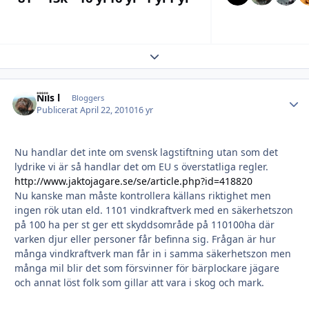
Expand topic overview
Nils l
Autho
Bloggers
Publicerat
April 22, 2010
16 yr
Nu handlar det inte om svensk lagstiftning utan som det
lydrike vi är så handlar det om EU s överstatliga regler.
http://www.jaktojagare.se/se/article.php?id=418820
Nu kanske man måste kontrollera källans riktighet men
ingen rök utan eld. 1101 vindkraftverk med en säkerhetszon
på 100 ha per st ger ett skyddsområde på 110100ha där
varken djur eller personer får befinna sig. Frågan är hur
många vindkraftverk man får in i samma säkerhetszon men
många mil blir det som försvinner för bärplockare jägare
och annat löst folk som gillar att vara i skog och mark.