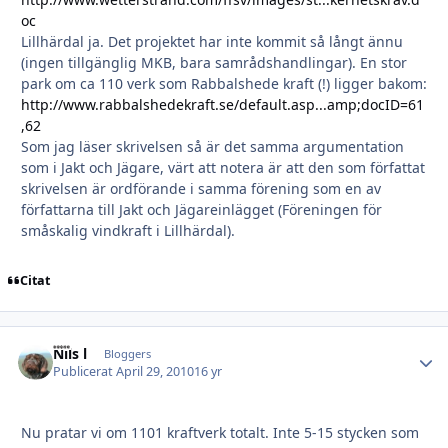
oc
Lillhärdal ja. Det projektet har inte kommit så långt ännu
(ingen tillgänglig MKB, bara samrådshandlingar). En stor
park om ca 110 verk som Rabbalshede kraft (!) ligger bakom:
http://www.rabbalshedekraft.se/default.asp...amp;docID=61
,62
Som jag läser skrivelsen så är det samma argumentation
som i Jakt och Jägare, värt att notera är att den som författat
skrivelsen är ordförande i samma förening som en av
författarna till Jakt och Jägareinlägget (Föreningen för
småskalig vindkraft i Lillhärdal).
Citat
Nils l
Autho
Bloggers
Publicerat
April 29, 2010
16 yr
Nu pratar vi om 1101 kraftverk totalt. Inte 5-15 stycken som