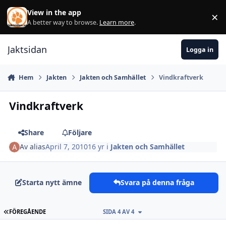
Hoppa till innehåll
View in the app
×
Di
A better way to browse.
Learn more
.
Jaktsidan
Logga in
Hem
Jakten
Jakten och Samhället
Vindkraftverk
Vindkraftverk
Share
Följare
Av
alias
April 7, 2010
16 yr
i
Jakten och Samhället
Starta nytt ämne
Svara på denna fråga
FÖRSTA SIDAN
FÖREGÅENDE
SIDA 4 AV 4