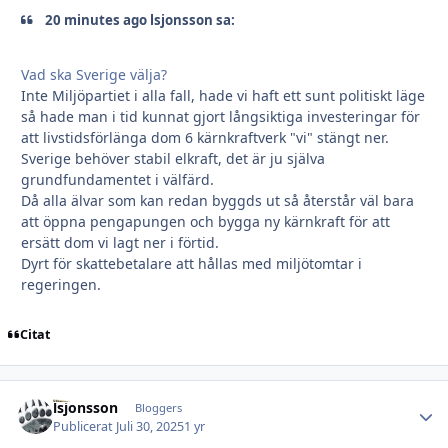
20 minutes ago lsjonsson sa:
Vad ska Sverige välja?
Inte Miljöpartiet i alla fall, hade vi haft ett sunt politiskt läge
så hade man i tid kunnat gjort långsiktiga investeringar för
att livstidsförlänga dom 6 kärnkraftverk "vi" stängt ner.
Sverige behöver stabil elkraft, det är ju själva
grundfundamentet i välfärd.
Då alla älvar som kan redan byggds ut så återstår väl bara
att öppna pengapungen och bygga ny kärnkraft för att
ersätt dom vi lagt ner i förtid.
Dyrt för skattebetalare att hållas med miljötomtar i
regeringen.
Citat
lsjonsson
Autho
Bloggers
Publicerat
Juli 30, 2025
1 yr