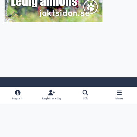
Light Mode
Dark Mode
System Preference
Logga in
Registrera dig
Sök
Menu
Språk
Kontakta oss
Cookies
Jaktsidan.se
Powered by
Invision Community