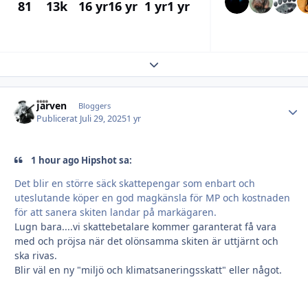
81
13k
16 yr
16 yr
1 yr
1 yr
Expand topic overview
Järven
Autho
Bloggers
Publicerat
Juli 29, 2025
1 yr
1 hour ago Hipshot sa:
Det blir en större säck skattepengar som enbart och
uteslutande köper en god magkänsla för MP och kostnaden
för att sanera skiten landar på markägaren.
Lugn bara....vi skattebetalare kommer garanterat få vara
med och pröjsa när det olönsamma skiten är uttjärnt och
ska rivas.
Blir väl en ny "miljö och klimatsaneringsskatt" eller något.