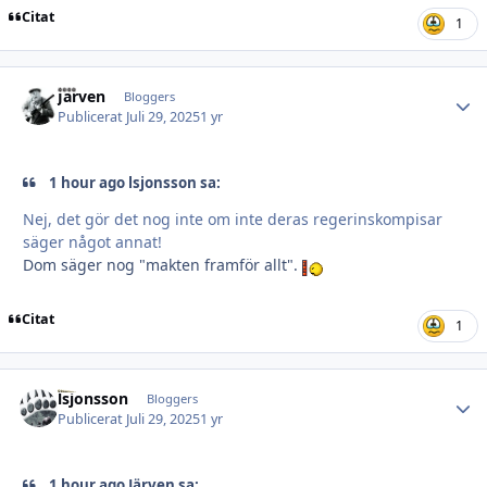
Citat
1
Järven
Autho
Bloggers
Publicerat
Juli 29, 2025
1 yr
1 hour ago lsjonsson sa:
Nej, det gör det nog inte om inte deras regerinskompisar
säger något annat!
Dom säger nog "makten framför allt".
Citat
1
lsjonsson
Autho
Bloggers
Publicerat
Juli 29, 2025
1 yr
1 hour ago Järven sa: