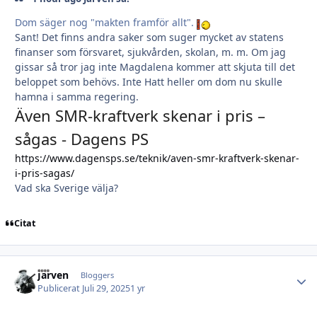
Dom säger nog "makten framför allt".
Sant! Det finns andra saker som suger mycket av statens
finanser som försvaret, sjukvården, skolan, m. m. Om jag
gissar så tror jag inte Magdalena kommer att skjuta till det
beloppet som behövs. Inte Hatt heller om dom nu skulle
hamna i samma regering.
Även SMR-kraftverk skenar i pris –
sågas - Dagens PS
https://www.dagensps.se/teknik/aven-smr-kraftverk-skenar-
i-pris-sagas/
Vad ska Sverige välja?
Citat
Järven
Autho
Bloggers
Publicerat
Juli 29, 2025
1 yr