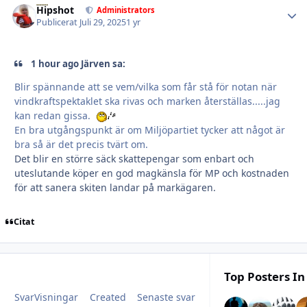
Hipshot
Autho
Administrators
Publicerat
Juli 29, 2025
1 yr
1 hour ago Järven sa:
Blir spännande att se vem/vilka som får stå för notan när
vindkraftspektaklet ska rivas och marken återställas.....jag
kan redan gissa.
En bra utgångspunkt är om Miljöpartiet tycker att något är
bra så är det precis tvärt om.
Det blir en större säck skattepengar som enbart och
uteslutande köper en god magkänsla för MP och kostnaden
för att sanera skiten landar på markägaren.
Citat
Top Posters In
Svar
Visningar
Created
Senaste svar