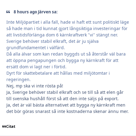
8 hours ago Järven sa:
Inte Miljöpartiet i alla fall, hade vi haft ett sunt politiskt läge
så hade man i tid kunnat gjort långsiktiga investeringar för
att livstidsförlänga dom 6 kärnkraftverk "vi" stängt ner.
Sverige behöver stabil elkraft, det är ju själva
grundfundamentet i välfärd.
Då alla älvar som kan redan byggds ut så återstår väl bara
att öppna pengapungen och bygga ny kärnkraft för att
ersätt dom vi lagt ner i förtid.
Dyrt för skattebetalare att hållas med miljötomtar i
regeringen.
Nej, mp ska vi inte rösta på!
Ja, Sverige behöver stabil elkraft och se till så att elen går
till svenska hushåll först så att den inte säljs på export.
Ja, det är väl bästa alternativet att bygga ny kärnkraft men
det bör göras snarast så inte kostnaderna skenar ännu mer.
Citat