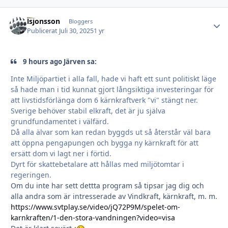
lsjonsson
Autho
Bloggers
Publicerat
Juli 30, 2025
1 yr
9 hours ago Järven sa:
Inte Miljöpartiet i alla fall, hade vi haft ett sunt politiskt läge
så hade man i tid kunnat gjort långsiktiga investeringar för
att livstidsförlänga dom 6 kärnkraftverk "vi" stängt ner.
Sverige behöver stabil elkraft, det är ju själva
grundfundamentet i välfärd.
Då alla älvar som kan redan byggds ut så återstår väl bara
att öppna pengapungen och bygga ny kärnkraft för att
ersätt dom vi lagt ner i förtid.
Dyrt för skattebetalare att hållas med miljötomtar i
regeringen.
Om du inte har sett dettta program så tipsar jag dig och
alla andra som är intresserade av Vindkraft, kärnkraft, m. m.
https://www.svtplay.se/video/jQ72P9M/spelet-om-
karnkraften/1-den-stora-vandningen?video=visa