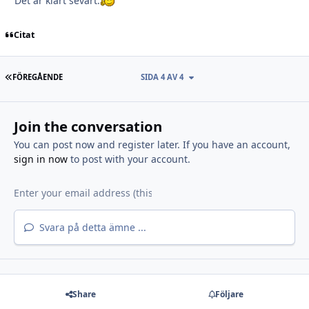
Det är klart sevärt.
Citat
FÖRSTA SIDAN
FÖREGÅENDE
SIDA 4 AV 4
Join the conversation
You can post now and register later. If you have an account,
sign in now
to post with your account.
Svara på detta ämne ...
Share
Följare