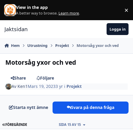
Hoppa till innehåll
View in the app
×
Di
A better way to browse.
Learn more
.
Jaktsidan
Logga in
Hem
Utrustning
Projekt
Motorsåg yxor och ved
Motorsåg yxor och ved
Share
Följare
Av
Ken1
Mars 19, 2023
3 yr
i
Projekt
Starta nytt ämne
Svara på denna fråga
FÖRSTA SIDAN
FÖREGÅENDE
SIDA 15 AV 15