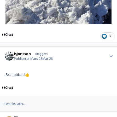
Citat
2
lsjonsson
Autho
Bloggers
Publicerat
Mars 28
Mar 28
Bra jobbat!
👍
Citat
2 weeks later...