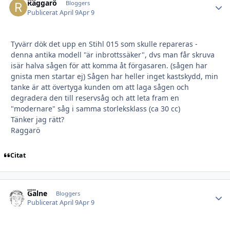
Raggarö
Autho
Bloggers
Publicerat
April 9
Apr 9
Tyvärr dök det upp en Stihl 015 som skulle repareras -
denna antika modell "är inbrottssäker", dvs man får skruva
isär halva sågen för att komma åt förgasaren. (sågen har
gnista men startar ej) Sågen har heller inget kastskydd, min
tanke är att övertyga kunden om att laga sågen och
degradera den till reservsåg och att leta fram en
"modernare" såg i samma storleksklass (ca 30 cc)
Tänker jag rätt?
Raggarö
Citat
Galne
Autho
Bloggers
Publicerat
April 9
Apr 9