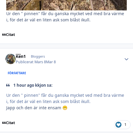
Ur den " pinnen" får du ganska mycket ved med bra värme
i, för det är väl en liten ask som blåst ikull.
Citat
Ken1
Autho
Bloggers
Publicerat
Mars 8
Mar 8
FÖRFATTARE
1 hour ago kkjon sa:
Ur den " pinnen" får du ganska mycket ved med bra värme
i, för det är väl en liten ask som blåst ikull.
Japp och den är inte ensam
😁
Citat
1