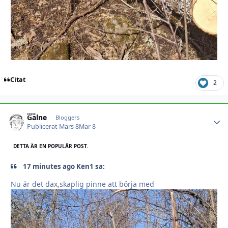
Citat
2
Galne
Autho
Bloggers
Publicerat
Mars 8
Mar 8
DETTA ÄR EN POPULÄR POST.
17 minutes ago Ken1 sa:
Nu är det dax,skaplig pinne att börja med