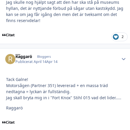
Jag skulle nog hjälpt sagt att den har ska stå på museums
hyllan, det är nyttjande förbud på sågar utan kastskydd. Jag
kan se om jag får igång den men det är tveksamt om det
finns reservdelar!
Citat
2
Raggarö
Autho
Bloggers
Publicerat
April 14
Apr 14
Tack Galne!
Motorsågen (Partner 351) levererad + en massa träd
nedtagna = lyckan är fullständig.
Jag skall bryta mig in i "Fort Knox" Stihl 015 vad det lider.....
Raggarö
Citat