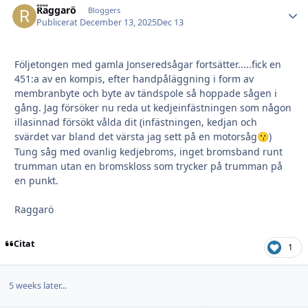
Raggarö
Autho
Bloggers
Publicerat
December 13, 2025
Dec 13
Följetongen med gamla Jonseredsågar fortsätter.....fick en
451:a av en kompis, efter handpåläggning i form av
membranbyte och byte av tändspole så hoppade sågen i
gång. Jag försöker nu reda ut kedjeinfästningen som någon
illasinnad försökt vålda dit (infästningen, kedjan och
svärdet var bland det värsta jag sett på en motorsåg
)
😗
Tung såg med ovanlig kedjebroms, inget bromsband runt
trumman utan en bromskloss som trycker på trumman på
en punkt.
Raggarö
Citat
1
5 weeks later...