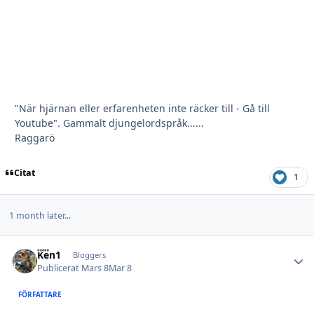
"När hjärnan eller erfarenheten inte räcker till - Gå till
Youtube". Gammalt djungelordspråk......
Raggarö
Citat
1
1 month later...
Ken1
Autho
Bloggers
Publicerat
Mars 8
Mar 8
FÖRFATTARE