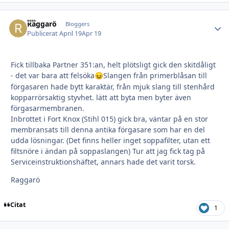
Raggarö
Autho
Bloggers
Publicerat
April 19
Apr 19
Fick tillbaka Partner 351:an, helt plötsligt gick den skitdåligt
- det var bara att felsöka
Slangen från primerblåsan till
😖
förgasaren hade bytt karaktär, från mjuk slang till stenhård
kopparrörsaktig styvhet. lätt att byta men byter även
förgasarmembranen.
Inbrottet i Fort Knox (Stihl 015) gick bra, väntar på en stor
membransats till denna antika förgasare som har en del
udda lösningar. (Det finns heller inget soppafilter, utan ett
filtsnöre i ändan på soppaslangen) Tur att jag fick tag på
Serviceinstruktionshäftet, annars hade det varit torsk.
Raggarö
Citat
1