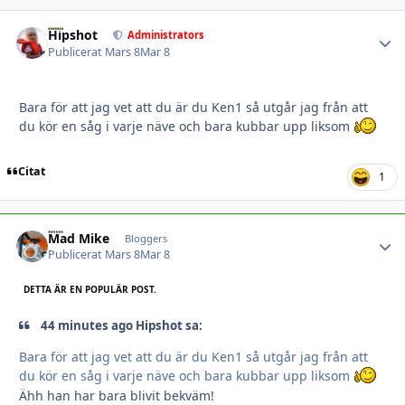
Hipshot
Autho
Administrators
Publicerat
Mars 8
Mar 8
Bara för att jag vet att du är du Ken1 så utgår jag från att
du kör en såg i varje näve och bara kubbar upp liksom
Citat
1
Mad Mike
Autho
Bloggers
Publicerat
Mars 8
Mar 8
DETTA ÄR EN POPULÄR POST.
44 minutes ago Hipshot sa:
Bara för att jag vet att du är du Ken1 så utgår jag från att
du kör en såg i varje näve och bara kubbar upp liksom
Ähh han har bara blivit bekväm!