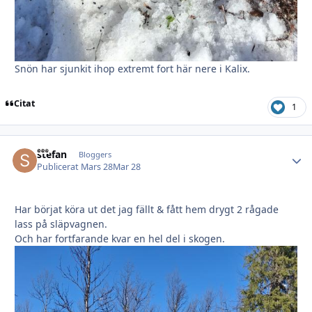
Snön har sjunkit ihop extremt fort här nere i Kalix.
Citat
1
stefan
Autho
Bloggers
Publicerat
Mars 28
Mar 28
Har börjat köra ut det jag fällt & fått hem drygt 2 rågade
lass på släpvagnen.
Och har fortfarande kvar en hel del i skogen.