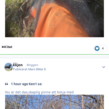
Citat
4
kkjon
Autho
Bloggers
Publicerat
Mars 8
Mar 8
1 hour ago Ken1 sa:
Nu är det dax,skaplig pinne att börja med