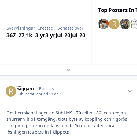
Top Posters In 
Svar
Visningar
Created
Senaste svar
367
27,1k
3 yr
3 yr
Jul 20
Jul 20
Expand topic overview
Raggarö
Autho
Bloggers
Publicerat
Januari 11
Jan 11
Om herrskapet äger en Stihl MS 170 (eller 180) och kedjan
snurrar vilt på tomgång, trots byte av koppling och rigorös
rengöring, så kan nedanstående Youtube-video vara
lösningen (ca 5:30 in i klippet):