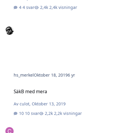
4 svar
2,4k visningar
hs_merkel
Oktober 18, 2019
6 yr
SäkB med mera
SäkB med mera
Av
culot
,
Oktober 13, 2019
10 svar
2,2k visningar