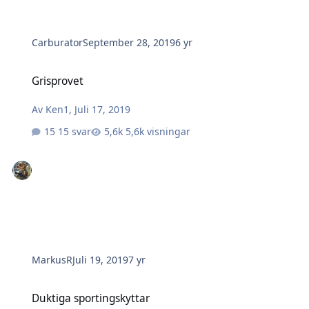
Carburator
September 28, 2019
6 yr
Grisprovet
Grisprovet
Av
Ken1
,
Juli 17, 2019
15 svar
5,6k visningar
MarkusR
Juli 19, 2019
7 yr
Duktiga sportingskyttar
Duktiga sportingskyttar