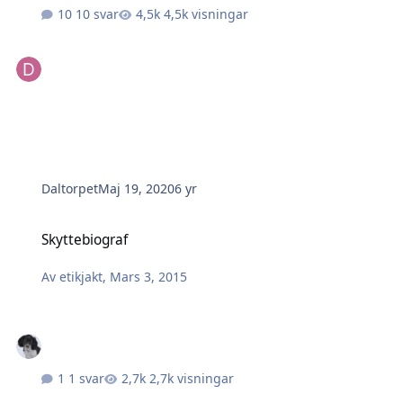
10 svar
4,5k visningar
Daltorpet
Maj 19, 2020
6 yr
Skyttebiograf
Skyttebiograf
Av
etikjakt
,
Mars 3, 2015
1 svar
2,7k visningar