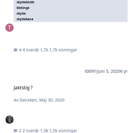
skytteklubb
blekinge
skytte
skyttebana
4 svar
1,7k visningar
t00l91
Juni 5, 2020
6 yr
Jaktstig ?
Jaktstig ?
Av
Dansken
,
Maj 30, 2020
2 svar
1,5k visningar