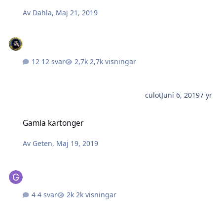
Av
Dahla
,
Maj 21, 2019
12 svar
2,7k visningar
culot
Juni 6, 2019
7 yr
Gamla kartonger
Gamla kartonger
Av
Geten
,
Maj 19, 2019
4 svar
2k visningar