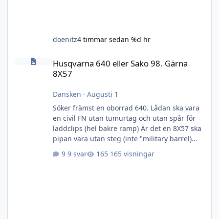
doenitz
4 timmar sedan
%d hr
Husqvarna 640 eller Sako 98. Gärna 8X57
Husqvarna 640 eller Sako 98. Gärna
8X57
Dansken
·
Augusti 1
Söker främst en oborrad 640. Lådan ska vara
en civil FN utan tumurtag och utan spår för
laddclips (hel bakre ramp) Är det en 8X57 ska
pipan vara utan steg (inte "military barrel)
men söker modellen efter 1948 och metallen
9 svar
165 visningar
ska vara fin och utan märken, rost och jack.
Kolven kan vara hur ful som helst eller saknas
helt. Även bara mekanism- eller annan
kaliber kan också gå- bara metallen är fin.