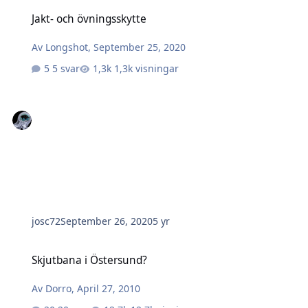
Jakt- och övningsskytte
Jakt- och övningsskytte
Av
Longshot
,
September 25, 2020
5 svar
1,3k visningar
josc72
September 26, 2020
5 yr
Skjutbana i Östersund?
Skjutbana i Östersund?
Av
Dorro
,
April 27, 2010