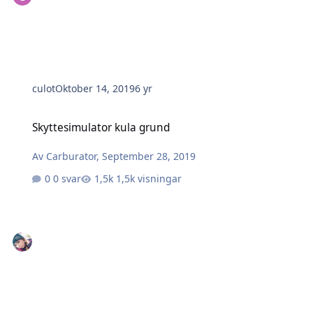
culot
Oktober 14, 2019
6 yr
Skyttesimulator kula grund
Skyttesimulator kula grund
Av
Carburator
,
September 28, 2019
0 svar
1,5k visningar