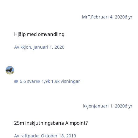
MrT.
Februari 4, 2020
6 yr
Hjälp med omvandling
Hjälp med omvandling
Av
kkjon
,
Januari 1, 2020
6 svar
1,9k visningar
kkjon
Januari 1, 2020
6 yr
25m inskjutningsbana Aimpoint?
25m inskjutningsbana Aimpoint?
Av
raftpackr
,
Oktober 18, 2019