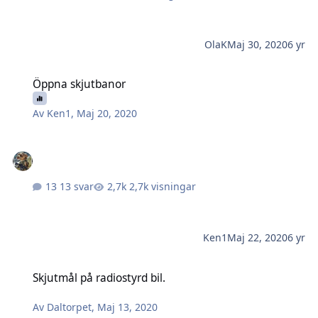
OlaK
Maj 30, 2020
6 yr
Öppna skjutbanor
Öppna skjutbanor
Av
Ken1
,
Maj 20, 2020
13 svar
2,7k visningar
Ken1
Maj 22, 2020
6 yr
Skjutmål på radiostyrd bil.
Skjutmål på radiostyrd bil.
Av
Daltorpet
,
Maj 13, 2020