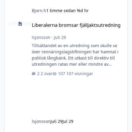
Bjorn.h
1 timme sedan
%d hr
Liberalerna bromsar fjälljaktsutredning
Liberalerna bromsar fjälljaktsutredning
lsjonsson
·
Juli 29
Tillsättandet av en utredning som skulle se
över rennäringslagstiftningen har hamnat i
politisk långbänk. Ett utkast till direktiv till
utredningen ratas mer eller mindre av
Liberalerna. Och nu växer frustrationen bland
2 svar
107 visningar
övriga regeringspartier. Tidöpartierna I dag
kan Svensk Jakt avslöja varför utredningen av
framtiden för bland annat fjälljakten dragit ut
på tiden. Till stora delar stavas fördröjningen
Liberalerna. Det bekräftar också
riksdagsledamoten John Widegren (M), som
under lång tid job
lsjonsson
Juli 29
Jul 29