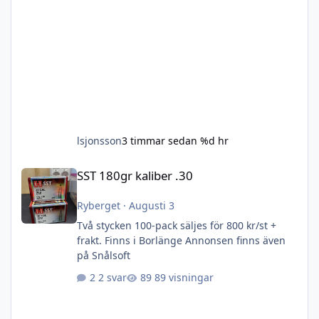
lsjonsson
3 timmar sedan
%d hr
SST 180gr kaliber .30
SST 180gr kaliber .30
Ryberget
·
Augusti 3
Två stycken 100-pack säljes för 800 kr/st +
frakt. Finns i Borlänge Annonsen finns även
på Snålsoft
2 svar
89 visningar