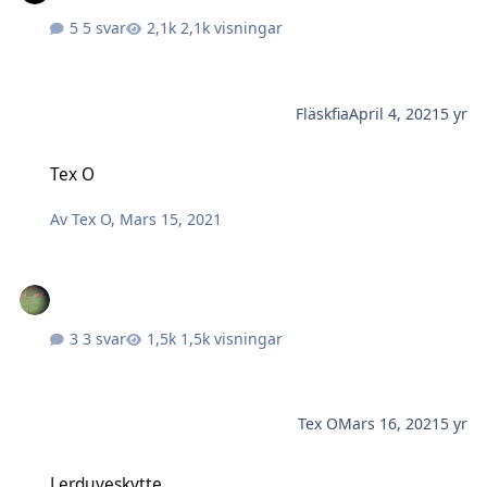
5 svar
2,1k visningar
Fläskfia
April 4, 2021
5 yr
Tex O
Tex O
Av
Tex O
,
Mars 15, 2021
3 svar
1,5k visningar
Tex O
Mars 16, 2021
5 yr
Lerduveskytte
Lerduveskytte