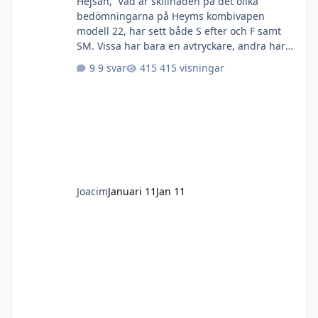
Hejsan, Vad är skillnaden på det olika
bedömningarna på Heyms kombivapen
modell 22, har sett både S efter och F samt
SM. Vissa har bara en avtryckare, andra har
dubbla men omställaren på sidan verkar vara
9 svar
415 visningar
synonymt med modell 22. Vissa av de verkar
ha spänntangent, andra bara vanlig säkring.
Någon som kan hjälpa mig att reda i detta för
mitt nästa vapenköp verkar bli ett slikt. Mvh
Joacim
Joacim
Januari 11
Jan 11