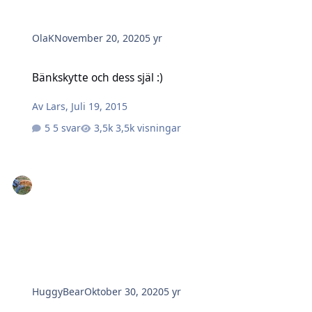
OlaK
November 20, 2020
5 yr
Bänkskytte och dess själ :)
Bänkskytte och dess själ :)
Av
Lars
,
Juli 19, 2015
5 svar
3,5k visningar
HuggyBear
Oktober 30, 2020
5 yr