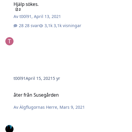
Hjälp sökes.
2
Av
t00l91
,
April 13, 2021
28 svar
3,1k visningar
t00l91
April 15, 2021
5 yr
åter från Susegården
åter från Susegården
Av
Älgflugornas Herre
,
Mars 9, 2021