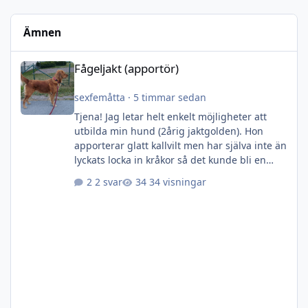
Ämnen
Fågeljakt (apportör)
Fågeljakt (apportör)
sexfemåtta
·
5 timmar sedan
Tjena! Jag letar helt enkelt möjligheter att
utbilda min hund (2årig jaktgolden). Hon
apporterar glatt kallvilt men har själva inte än
lyckats locka in kråkor så det kunde bli en
skarp exercis. Nu ska vi iofs försöka ge oss på
2 svar
34 visningar
duvor om en vecka (eller när de nu skördar
rapsen) och börja åtla mer.. men marken jag
jagar på är väl egentligen inget enkelt
fågeljaktsparadis (även om det säkert går
med rätt kunskap/erfarenhet). Ingen i laget
eller lokalt jagar fågel så det är mitt
soloprojekt. Så, ja