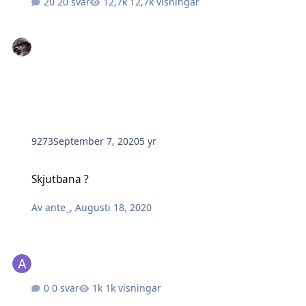
20 svar
12,7k visningar
9273
September 7, 2020
5 yr
Skjutbana ?
Skjutbana ?
Av
ante_
,
Augusti 18, 2020
0 svar
1k visningar