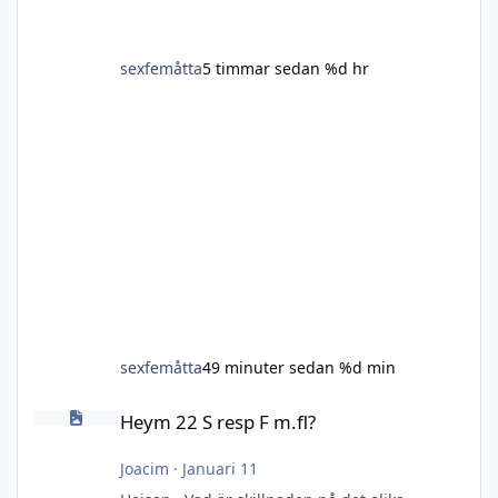
sexfemåtta
5 timmar sedan
%d hr
sexfemåtta
49 minuter sedan
%d min
Heym 22 S resp F m.fl?
Heym 22 S resp F m.fl?
Joacim
·
Januari 11