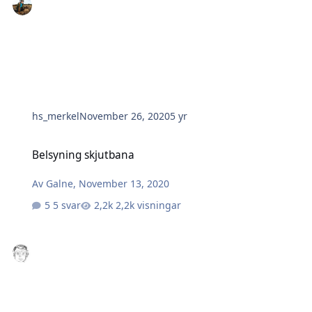
hs_merkel
November 26, 2020
5 yr
Belsyning skjutbana
Belsyning skjutbana
Av
Galne
,
November 13, 2020
5 svar
2,2k visningar