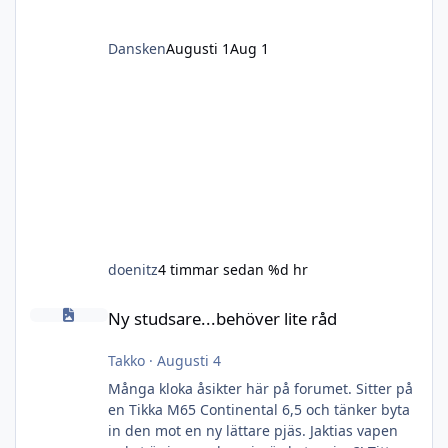
Dansken
Augusti 1
Aug 1
doenitz
4 timmar sedan
%d hr
Ny studsare...behöver lite råd
Ny studsare...behöver lite råd
Takko
·
Augusti 4
Många kloka åsikter här på forumet. Sitter på
en Tikka M65 Continental 6,5 och tänker byta
in den mot en ny lättare pjäs. Jaktias vapen