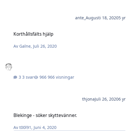
ante_
Augusti 18, 2020
5 yr
Korthållsfälts hjälp
Korthållsfälts hjälp
Av
Galne
,
Juli 26, 2020
3 svar
966 visningar
thjona
Juli 26, 2020
6 yr
Blekinge - söker skyttevänner.
Blekinge - söker skyttevänner.
Av
t00l91
,
Juni 4, 2020