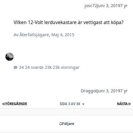
josc72
Juni 3, 2019
7 yr
Vilken 12-Volt lerduvekastare är vettigast att köpa?
Vilken 12-Volt lerduvekastare är vettigast att köpa?
Av
Återfallsjägare
,
Maj 4, 2015
24 svar
23k visningar
Droggot
Juni 3, 2019
7 yr
FÖRSTA SIDAN
S
FÖREGÅENDE
SIDA 3 AV 34
NÄSTA
Följare