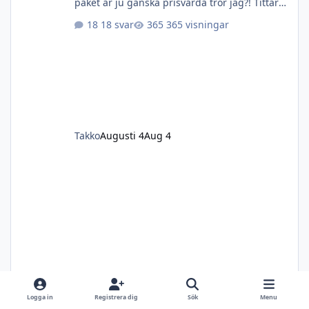
paket är ju ganska prisvärda tror jag?! Tittar
på X-Bolt 2 och Tikka T3 men sedan är det ju
18 svar
365 visningar
paket på dessa och min fråga till er som har
lite mer kött på benen är om det är vettiga
grejor. Scandium kikare är väl inte premium
kanske men är det vettiga grejor? Samma
gäller dämpare då det sitter RCC hunter på
paketen. Är ingen expert på dämpare men
har en annan M65
Takko
Augusti 4
Aug 4
doenitz
5 timmar sedan
%d hr
Logga in
Registrera dig
Sök
Menu