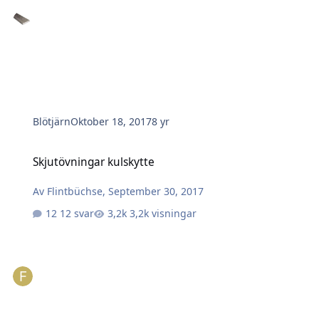
Blötjärn
Oktober 18, 2017
8 yr
Skjutövningar kulskytte
Skjutövningar kulskytte
Av
Flintbüchse
,
September 30, 2017
12 svar
3,2k visningar