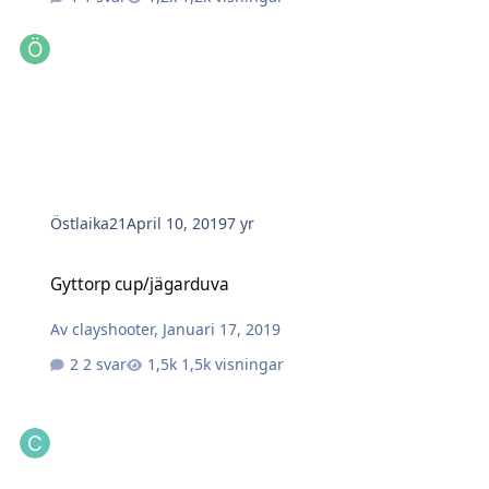
Östlaika21
April 10, 2019
7 yr
Gyttorp cup/jägarduva
Gyttorp cup/jägarduva
Av
clayshooter
,
Januari 17, 2019
2 svar
1,5k visningar