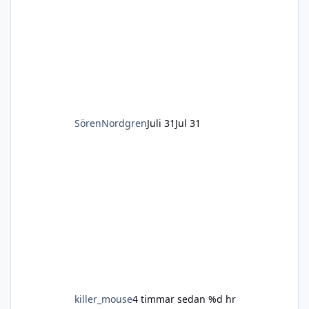
SörenNordgren
Juli 31
Jul 31
killer_mouse
4 timmar sedan
%d hr