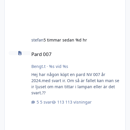
stefan
5 timmar sedan
%d hr
Pard 007
Pard 007
Bengt.t
·
%s vid %s
Hej har någon köpt en pard NV 007 år
2024.med svart ir. Om så är fallet kan man se
ir ljuset om man tittar i lampan eller är det
svart.??
5 svar
113 visningar