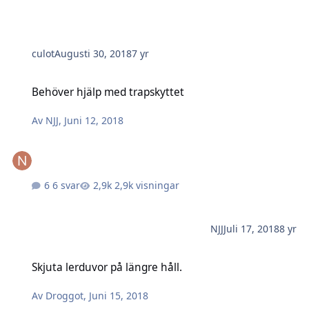
culot
Augusti 30, 2018
7 yr
Behöver hjälp med trapskyttet
Behöver hjälp med trapskyttet
Av
NJJ
,
Juni 12, 2018
6 svar
2,9k visningar
NJJ
Juli 17, 2018
8 yr
Skjuta lerduvor på längre håll.
Skjuta lerduvor på längre håll.
Av
Droggot
,
Juni 15, 2018