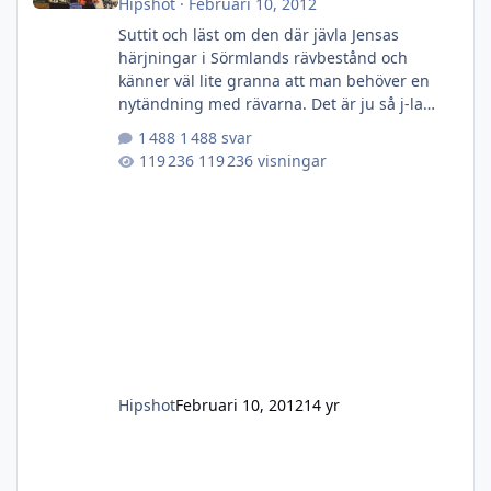
Hipshot
·
Februari 10, 2012
Suttit och läst om den där jävla Jensas
härjningar i Sörmlands rävbestånd och
känner väl lite granna att man behöver en
nytändning med rävarna. Det är ju så j-la
läckert att sitta ute nattetid, har fan gått och
1 488 svar
blivit lite bekväm! Ett sätt, japp helt igenom
119 236 visningar
sjukt, är att byta bössa/skaffa ny. Har ju en
Hornet i skåpet som inte används något och
skulle kunna byta plats med en rävbössa av
rang! Alternativet är att pipa om Vixen vilket
iofs är lättare misstänker jag? Hur eller hur,
lite sugen på
Hipshot
Februari 10, 2012
14 yr