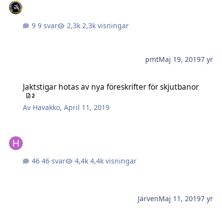
9 svar
2,3k visningar
pmt
Maj 19, 2019
7 yr
Jaktstigar hotas av nya föreskrifter för skjutbanor
Jaktstigar hotas av nya föreskrifter för skjutbanor
2
Av
Havakko
,
April 11, 2019
46 svar
4,4k visningar
Järven
Maj 11, 2019
7 yr
Jaktstigen i Finspång i morgon.