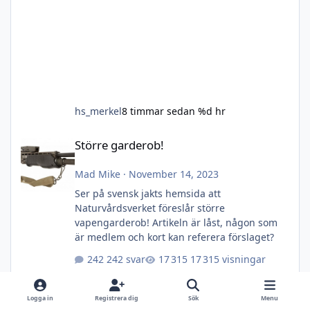
hs_merkel
8 timmar sedan
%d hr
Större garderob!
Större garderob!
Mad Mike
·
November 14, 2023
Ser på svensk jakts hemsida att
Naturvårdsverket föreslår större
vapengarderob! Artikeln är låst, någon som
är medlem och kort kan referera förslaget?
242 svar
17 315 visningar
Logga in
Registrera dig
Sök
Menu