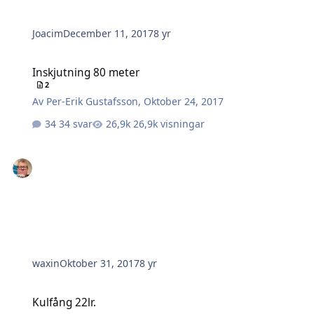
Joacim
December 11, 2017
8 yr
Inskjutning 80 meter
Inskjutning 80 meter
2
Av
Per-Erik Gustafsson
,
Oktober 24, 2017
34 svar
26,9k visningar
waxin
Oktober 31, 2017
8 yr
Kulfång 22lr.
Kulfång 22lr.