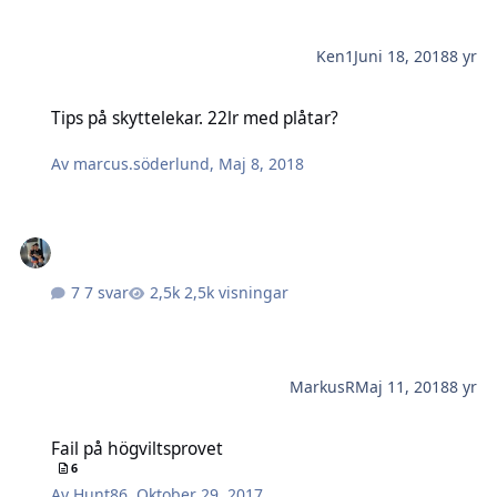
Ken1
Juni 18, 2018
8 yr
Tips på skyttelekar. 22lr med plåtar?
Tips på skyttelekar. 22lr med plåtar?
Av
marcus.söderlund
,
Maj 8, 2018
7 svar
2,5k visningar
MarkusR
Maj 11, 2018
8 yr
Fail på högviltsprovet
Fail på högviltsprovet
6
Av
Hunt86
,
Oktober 29, 2017