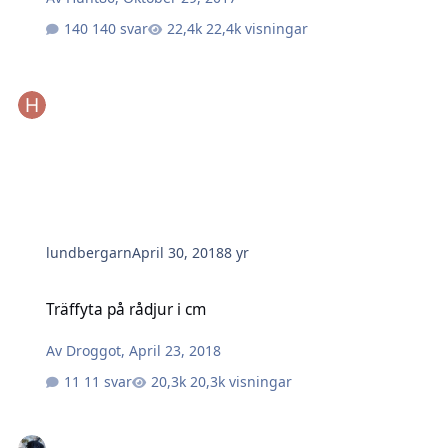
140 svar
22,4k visningar
lundbergarn
April 30, 2018
8 yr
Träffyta på rådjur i cm
Träffyta på rådjur i cm
Av
Droggot
,
April 23, 2018
11 svar
20,3k visningar