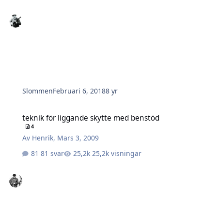
Slommen
Februari 6, 2018
8 yr
teknik för liggande skytte med benstöd
teknik för liggande skytte med benstöd
4
Av
Henrik
,
Mars 3, 2009
81 svar
25,2k visningar