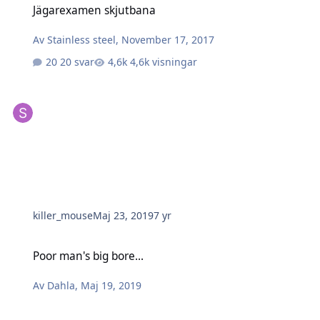
Jägarexamen skjutbana
Av
Stainless steel
,
November 17, 2017
20 svar
4,6k visningar
killer_mouse
Maj 23, 2019
7 yr
Poor man's big bore...
Poor man's big bore...
Av
Dahla
,
Maj 19, 2019