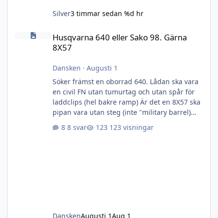
Silver
3 timmar sedan
%d hr
Husqvarna 640 eller Sako 98. Gärna 8X57
Husqvarna 640 eller Sako 98. Gärna
8X57
Dansken
·
Augusti 1
Söker främst en oborrad 640. Lådan ska vara
en civil FN utan tumurtag och utan spår för
laddclips (hel bakre ramp) Är det en 8X57 ska
pipan vara utan steg (inte "military barrel)
men söker modellen efter 1948 och metallen
8 svar
123 visningar
ska vara fin och utan märken, rost och jack.
Kolven kan vara hur ful som helst eller saknas
helt. Även bara mekanism- eller annan
kaliber kan också gå- bara metallen är fin.
Dansken
Augusti 1
Aug 1