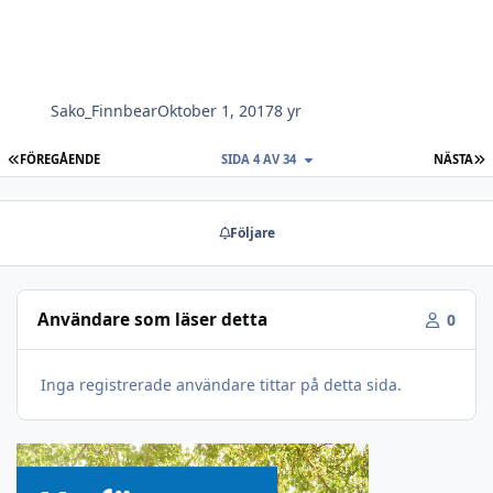
Sako_Finnbear
Oktober 1, 2017
8 yr
FÖRSTA SIDAN
S
FÖREGÅENDE
SIDA 4 AV 34
NÄSTA
Följare
Användare som läser detta
0
Inga registrerade användare tittar på detta sida.