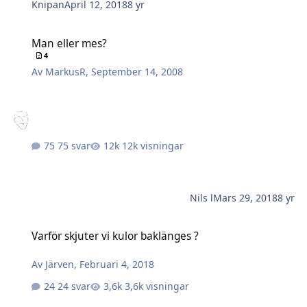
Knipan
April 12, 2018
8 yr
Man eller mes?
Man eller mes?
4
Av
MarkusR
,
September 14, 2008
75 svar
12k visningar
Nils l
Mars 29, 2018
8 yr
Varför skjuter vi kulor baklänges ?
Varför skjuter vi kulor baklänges ?
Av
Järven
,
Februari 4, 2018
24 svar
3,6k visningar