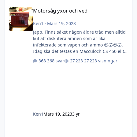
Motorsåg yxor och ved
Motorsåg yxor och ved
Ken1
·
Mars 19, 2023
Japp. Finns säket någon äldre tråd men alltid
kul att diskutera ämnen som är lika
infekterade som vapen och ammo 😃🤣😃🤣.
Idag ska det testas en Macculoch CS 450 elite.
Ett arvegods som pga min lathet fått stå i två
368 svar
27 223 visningar
år. Någon hade varit på och skruvat på den så
den gick som en kratta (den som sett en
kratta gå förstår😆) så efter ett besök till jula
och ett inköp av deras förgasarinställningskit
tog det mej 5min att få sågen att ryta. Sågen
ligger i prisklassen 4-5000kr känns riktigt bra
i näv
Ken1
Mars 19, 2023
3 yr