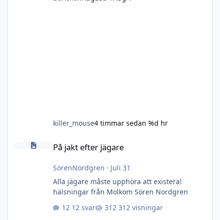
killer_mouse
4 timmar sedan
%d hr
På jakt efter jägare
På jakt efter jägare
SörenNordgren
·
Juli 31
Alla jägare måste upphöra att existera!
hälsningar från Molkom Sören Nordgren
12 svar
312 visningar