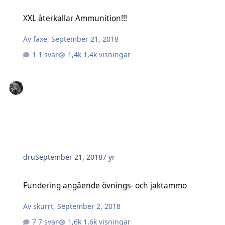
XXL återkallar Ammunition!!!
XXL återkallar Ammunition!!!
Av
faxe
,
September 21, 2018
1 svar
1,4k visningar
dru
September 21, 2018
7 yr
Fundering angående övnings- och jaktammo
Fundering angående övnings- och jaktammo
Av
skurrt
,
September 2, 2018
7 svar
1,6k visningar