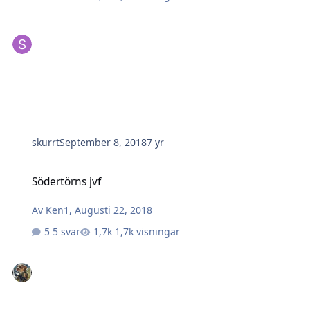
skurrt
September 8, 2018
7 yr
Södertörns jvf
Södertörns jvf
Av
Ken1
,
Augusti 22, 2018
5 svar
1,7k visningar