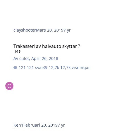
clayshooter
Mars 20, 2019
7 yr
Trakasseri av halvauto skyttar ?
Trakasseri av halvauto skyttar ?
5
Av
culot
,
April 26, 2018
121 svar
12,7k visningar
Ken1
Februari 20, 2019
7 yr