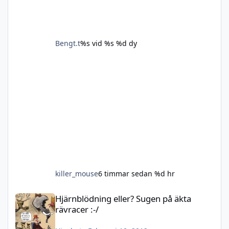
Bengt.t
%s vid %s
%d dy
killer_mouse
6 timmar sedan
%d hr
Hjärnblödning eller? Sugen på äkta rävracer :-/
Hjärnblödning eller? Sugen på äkta
rävracer :-/