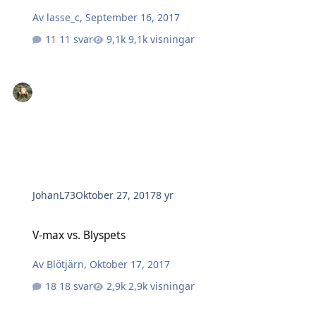
Av
lasse_c
,
September 16, 2017
11 svar
9,1k visningar
JohanL73
Oktober 27, 2017
8 yr
V-max vs. Blyspets
V-max vs. Blyspets
Av
Blötjärn
,
Oktober 17, 2017
18 svar
2,9k visningar