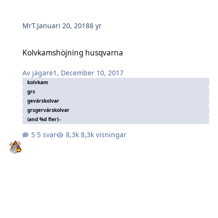
MrT.
Januari 20, 2018
8 yr
Kolvkamshöjning husqvarna
Kolvkamshöjning husqvarna
Av
jägare1
,
December 10, 2017
kolvkam
grs
gevärskolvar
grsgervärskolvar
(and %d fler)
5 svar
8,3k visningar