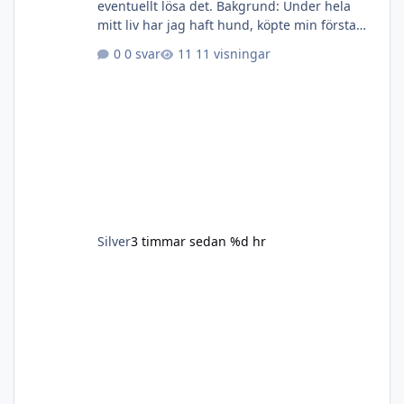
eventuellt lösa det. Bakgrund: Under hela
mitt liv har jag haft hund, köpte min första
egna när jag var 10 år för pengar som jag
0 svar
11 visningar
gnidit ihop på något vis utan veckopeng.
Sedan dess har det rullat på med glädje och
sorger tills i fjol när åldern tog ut sin rätt på
finnspetsen. Hos oss bor hundarna inne och
är med så mkt som möjligt på det mesta. Vi
har hundar inom övriga familjen och dom
kommer träffas ganska r
Silver
3 timmar sedan
%d hr