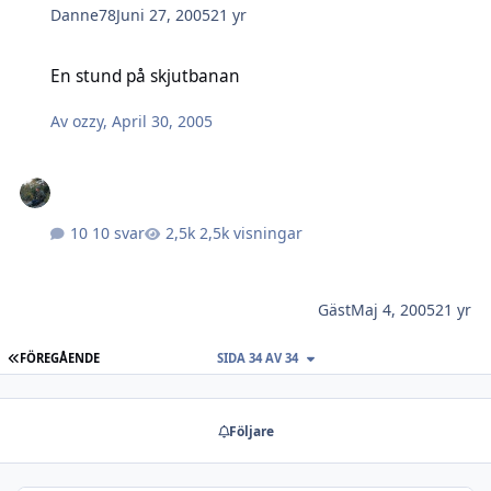
Danne78
Juni 27, 2005
21 yr
En stund på skjutbanan
En stund på skjutbanan
Av
ozzy
,
April 30, 2005
10 svar
2,5k visningar
Gäst
Maj 4, 2005
21 yr
FÖRSTA SIDAN
FÖREGÅENDE
SIDA 34 AV 34
Följare