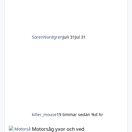
SörenNordgren
Juli 31
Jul 31
killer_mouse
19 timmar sedan
%d hr
Motorsåg yxor och ved
Motorsåg yxor och ved