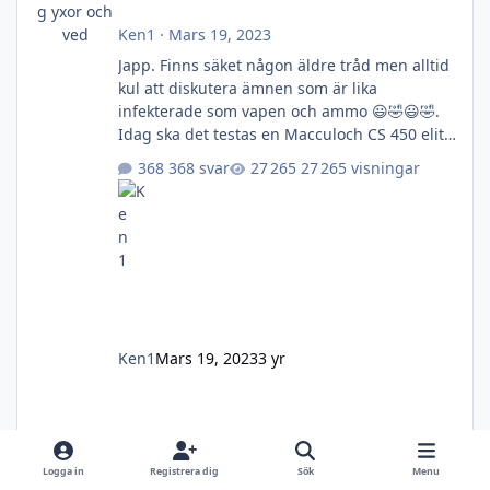
Ken1
·
Mars 19, 2023
Japp. Finns säket någon äldre tråd men alltid
kul att diskutera ämnen som är lika
infekterade som vapen och ammo 😃🤣😃🤣.
Idag ska det testas en Macculoch CS 450 elite.
Ett arvegods som pga min lathet fått stå i två
368 svar
27 265 visningar
år. Någon hade varit på och skruvat på den så
den gick som en kratta (den som sett en
kratta gå förstår😆) så efter ett besök till jula
och ett inköp av deras förgasarinställningskit
tog det mej 5min att få sågen att ryta. Sågen
ligger i prisklassen 4-5000kr känns riktigt bra
i näv
Ken1
Mars 19, 2023
3 yr
Logga in
Registrera dig
Sök
Menu