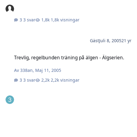
3 svar
1,8k visningar
Gäst
Juli 8, 2005
21 yr
Trevlig, regelbunden träning på älgen - Älgserien.
Trevlig, regelbunden träning på älgen - Älgserien.
Av
338an
,
Maj 11, 2005
3 svar
2,2k visningar