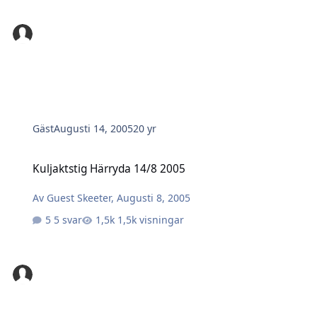
Gäst
Augusti 14, 2005
20 yr
Kuljaktstig Härryda 14/8 2005
Kuljaktstig Härryda 14/8 2005
Av
Guest Skeeter
,
Augusti 8, 2005
5 svar
1,5k visningar