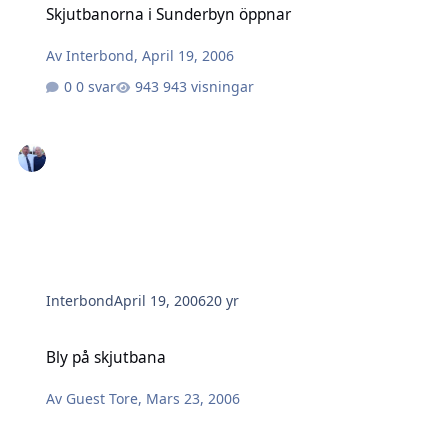
Skjutbanorna i Sunderbyn öppnar
Av
Interbond
,
April 19, 2006
0 svar
943 visningar
Interbond
April 19, 2006
20 yr
Bly på skjutbana
Bly på skjutbana
Av
Guest Tore
,
Mars 23, 2006