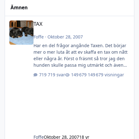
Ämnen
TAX
TAX
Foffe
·
Oktober 28, 2007
Har en del frågor angånde Taxen. Det börjar
mer o mer luta åt att ev skaffa en tax om nått
eller några år. Först o fräsmt så tror jag den
hunden skulle passa mig utmärkt och även
familjen. Vad ska man kolla efter? Denna tråd
719 svar
149 679 visningar
är även öppen för övriga diskutioner om
denna ras.
Foffe
Oktober 28, 2007
18 yr