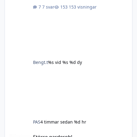
7 svar
153 visningar
Bengt.t
%s vid %s
%d dy
PAS
4 timmar sedan
%d hr
Större garderob!
Större garderob!