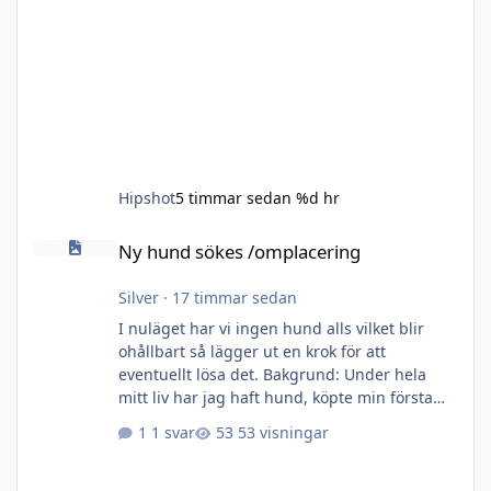
Hipshot
5 timmar sedan
%d hr
Ny hund sökes /omplacering
Ny hund sökes /omplacering
Silver
·
17 timmar sedan
I nuläget har vi ingen hund alls vilket blir
ohållbart så lägger ut en krok för att
eventuellt lösa det. Bakgrund: Under hela
mitt liv har jag haft hund, köpte min första
egna när jag var 10 år för pengar som jag
1 svar
53 visningar
gnidit ihop på något vis utan veckopeng.
Sedan dess har det rullat på med glädje och
sorger tills i fjol när åldern tog ut sin rätt på