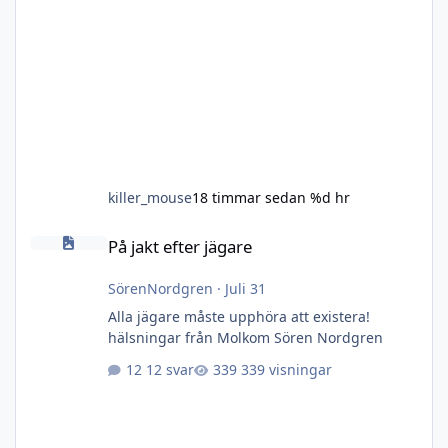
killer_mouse
18 timmar sedan
%d hr
På jakt efter jägare
På jakt efter jägare
SörenNordgren
·
Juli 31
Alla jägare måste upphöra att existera!
hälsningar från Molkom Sören Nordgren
12 svar
339 visningar