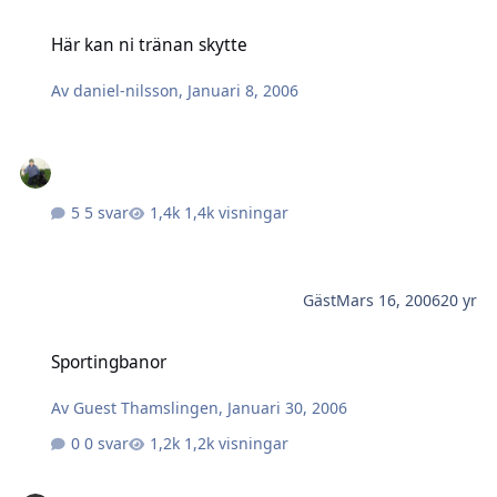
Här kan ni tränan skytte
Här kan ni tränan skytte
Av
daniel-nilsson
,
Januari 8, 2006
5 svar
1,4k visningar
Gäst
Mars 16, 2006
20 yr
Sportingbanor
Sportingbanor
Av
Guest Thamslingen
,
Januari 30, 2006
0 svar
1,2k visningar