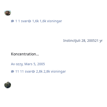
1 svar
1,6k visningar
Instinct
Juli 28, 2005
21 yr
Koncentration...
Koncentration...
Av
ozzy
,
Mars 5, 2005
11 svar
2,8k visningar