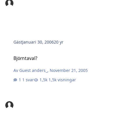
Gäst
Januari 30, 2006
20 yr
Björntaval?
Björntaval?
Av
Guest anders_
,
November 21, 2005
1 svar
1,5k visningar