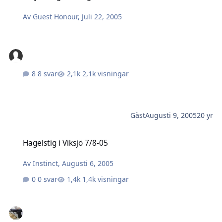
Av
Guest Honour
,
Juli 22, 2005
8 svar
2,1k visningar
Gäst
Augusti 9, 2005
20 yr
Hagelstig i Viksjö 7/8-05
Hagelstig i Viksjö 7/8-05
Av
Instinct
,
Augusti 6, 2005
0 svar
1,4k visningar