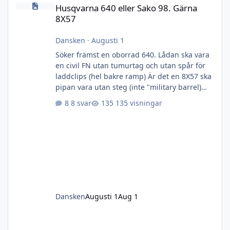
Husqvarna 640 eller Sako 98. Gärna 8X57
Husqvarna 640 eller Sako 98. Gärna
8X57
Dansken
·
Augusti 1
Söker främst en oborrad 640. Lådan ska vara
en civil FN utan tumurtag och utan spår för
laddclips (hel bakre ramp) Är det en 8X57 ska
pipan vara utan steg (inte "military barrel)
men söker modellen efter 1948 och metallen
8 svar
135 visningar
ska vara fin och utan märken, rost och jack.
Kolven kan vara hur ful som helst eller saknas
helt. Även bara mekanism- eller annan
kaliber kan också gå- bara metallen är fin.
Dansken
Augusti 1
Aug 1