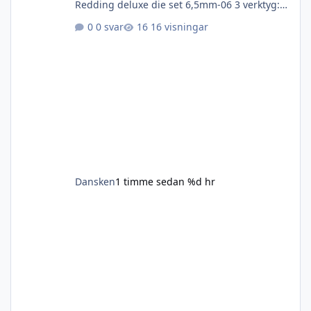
Redding deluxe die set 6,5mm-06 3 verktyg:
full lenght sizer, neck sizer och seater.
0 svar
16 visningar
Förmodligen oanvänt och säkert pissdyrt-
hittar inget på nätet Hornady 22-250 oanvänt
Hornady 8mm-06 nyskick Alla udda fåglar.
Något värde måste dom ha för någon som
behöver- jag vet inte vad pris jag ska sätta på
dom. Föreslå något om du behöver.
Dansken
1 timme sedan
%d hr