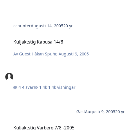
cchunter
Augusti 14, 2005
20 yr
Kuljaktstig Kabusa 14/8
Kuljaktstig Kabusa 14/8
Av
Guest Håkan Spuhr
,
Augusti 9, 2005
4 svar
1,4k visningar
Gäst
Augusti 9, 2005
20 yr
Kuljaktstig Varberg 7/8 -2005
Kuljaktstig Varberg 7/8 -2005