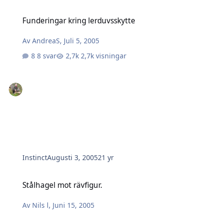
Funderingar kring lerduvsskytte
Funderingar kring lerduvsskytte
Av
AndreaS
,
Juli 5, 2005
8 svar
2,7k visningar
Instinct
Augusti 3, 2005
21 yr
Stålhagel mot rävfigur.
Stålhagel mot rävfigur.
Av
Nils l
,
Juni 15, 2005