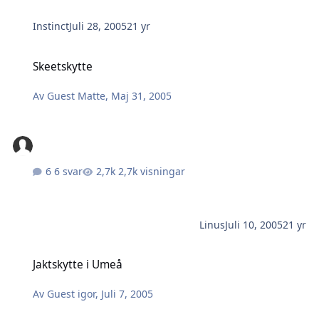
Instinct
Juli 28, 2005
21 yr
Skeetskytte
Skeetskytte
Av
Guest Matte
,
Maj 31, 2005
6 svar
2,7k visningar
Linus
Juli 10, 2005
21 yr
Jaktskytte i Umeå
Jaktskytte i Umeå
Av
Guest igor
,
Juli 7, 2005