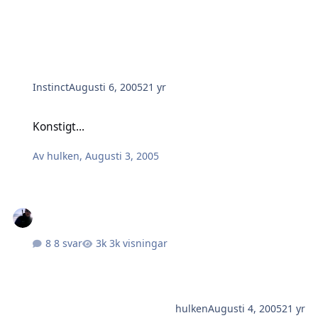
Instinct
Augusti 6, 2005
21 yr
Konstigt...
Konstigt...
Av
hulken
,
Augusti 3, 2005
8 svar
3k visningar
hulken
Augusti 4, 2005
21 yr