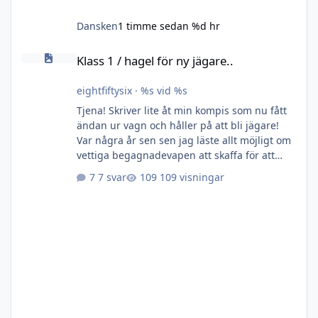
Dansken
1 timme sedan
%d hr
Klass 1 / hagel för ny jägare..
Klass 1 / hagel för ny jägare..
eightfiftysix
·
%s vid %s
Tjena! Skriver lite åt min kompis som nu fått
ändan ur vagn och håller på att bli jägare!
Var några år sen sen jag läste allt möjligt om
vettiga begagnadevapen att skaffa för att
komma igång omgående. Vill få med honom
7 svar
109 visningar
ut på jakter i vinter då jag redan vet att han
är väldigt seriös och skjuter bra, men förstås
behöver bygga erfarenhet och vana. Så
frågar delvis om nån sitter på något lämpligt
klass1-vapen och/eller hagel som är lagom
prisvärt, behöver bruksbössor som fungerar
bra för ändam