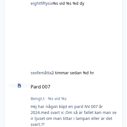
eightfiftysix
%s vid %s
%d dy
sexfemåtta
2 timmar sedan
%d hr
Pard 007
Pard 007
Bengt.t
·
%s vid %s
Hej har någon köpt en pard NV 007 år
2024.med svart ir. Om så är fallet kan man se
ir ljuset om man tittar i lampan eller är det
svart.??