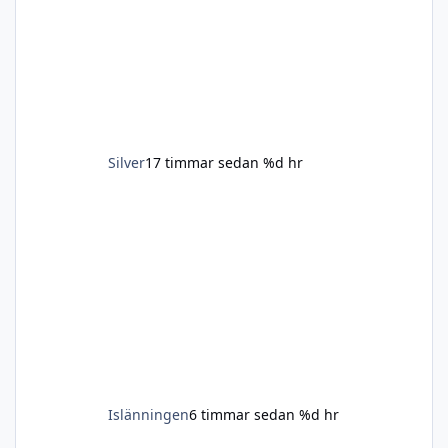
finnspetsen. Hos oss bor hundarna inne och
är med så mkt som möjligt på det mesta. Vi
har hundar inom övriga familjen och dom
kommer träffas ganska r
Silver
17 timmar sedan
%d hr
Islänningen
6 timmar sedan
%d hr