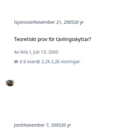
lsjonsson
November 21, 2005
20 yr
Teoretiskt prov för tävlingsskyttar?
Teoretiskt prov för tävlingsskyttar?
Av
Nils l
,
Juli 13, 2005
6 svar
2,2k visningar
Jonti
November 7, 2005
20 yr
Rätt lustigt ändå...