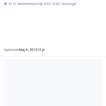
31 kommentarer
6 921 visningar
lsjonsson
Maj 6, 2013
13 yr
Länsstyrelsens källmaterial?