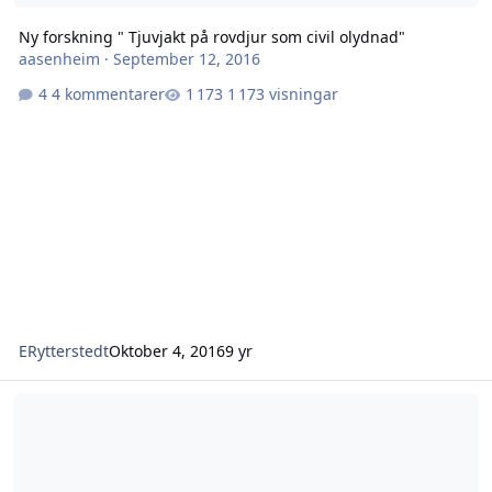
Ny forskning " Tjuvjakt på rovdjur som civil olydnad"
aasenheim
·
September 12, 2016
4 kommentarer
1 173 visningar
ERytterstedt
Oktober 4, 2016
9 yr
Varg i Landskrona?