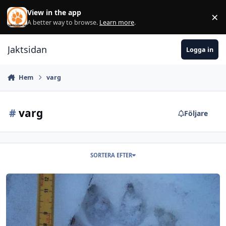
Hoppa till innehåll
View in the app
×
Di
A better way to browse.
Learn more
.
Jaktsidan
Logga in
Hem
varg
#
varg
Följare
SORTERA EFTER
Vargobs i SKÅNE