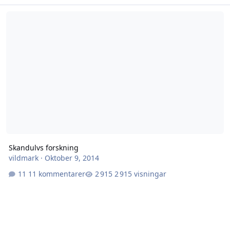
Skandulvs forskning
Skandulvs forskning
vildmark
·
Oktober 9, 2014
11 kommentarer
2 915 visningar