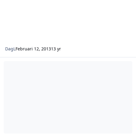
DagL
Februari 12, 2013
13 yr
Nya grepp inom rovdjursförvaltningen – nationell kronviltsförvaltn