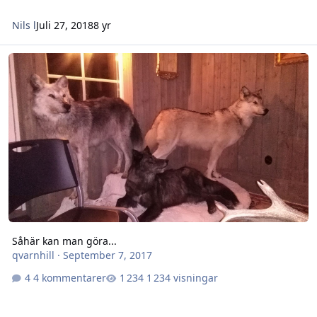
Nils l
Juli 27, 2018
8 yr
Såhär kan man göra...
Såhär kan man göra...
qvarnhill
·
September 7, 2017
4 kommentarer
1 234 visningar