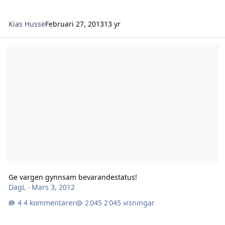
Kias Husse
Februari 27, 2013
13 yr
Ge vargen gynnsam bevarandestatus!
Ge vargen gynnsam bevarandestatus!
DagL
·
Mars 3, 2012
4 kommentarer
2 045 visningar