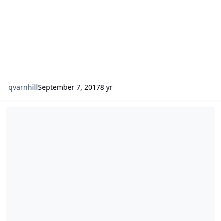
qvarnhill
September 7, 2017
8 yr
Ny forskning " Tjuvjakt på rovdjur som civil olydnad"