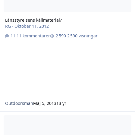
Länsstyrelsens källmaterial?
RG
·
Oktober 11, 2012
11 kommentarer
2 590 visningar
Outdoorsman
Maj 5, 2013
13 yr
Prejudicerande dom ang inhibition?