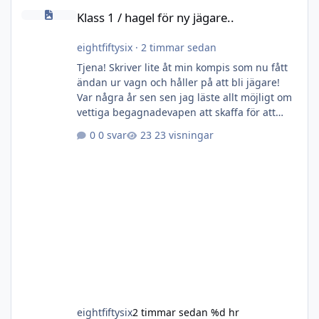
Klass 1 / hagel för ny jägare..
Klass 1 / hagel för ny jägare..
eightfiftysix
·
2 timmar sedan
Tjena! Skriver lite åt min kompis som nu fått
ändan ur vagn och håller på att bli jägare!
Var några år sen sen jag läste allt möjligt om
vettiga begagnadevapen att skaffa för att
komma igång omgående. Vill få med honom
0 svar
23 visningar
ut på jakter i vinter då jag redan vet att han
är väldigt seriös och skjuter bra, men förstås
behöver bygga erfarenhet och vana. Så
frågar delvis om nån sitter på något lämpligt
klass1-vapen och/eller hagel som är lagom
prisvärt, behöver bruksbössor som fungerar
bra för ändam
eightfiftysix
2 timmar sedan
%d hr