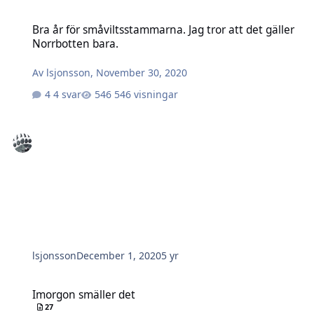
Bra år för småviltsstammarna. Jag tror att det gäller Norrbotten ba
Bra år för småviltsstammarna. Jag tror att det gäller
Norrbotten bara.
Av
lsjonsson
,
November 30, 2020
4 svar
546 visningar
lsjonsson
December 1, 2020
5 yr
Imorgon smäller det
Imorgon smäller det
27