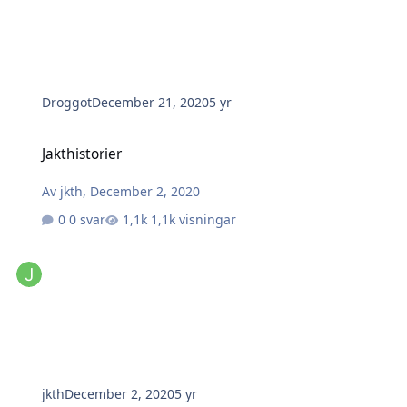
Droggot
December 21, 2020
5 yr
Jakthistorier
Jakthistorier
Av
jkth
,
December 2, 2020
0 svar
1,1k visningar
jkth
December 2, 2020
5 yr