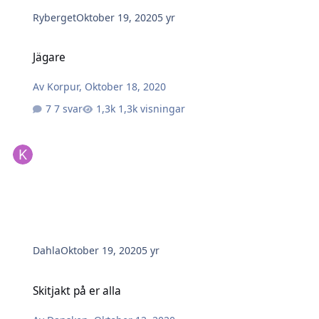
Ryberget
Oktober 19, 2020
5 yr
Jägare
Jägare
Av
Korpur
,
Oktober 18, 2020
7 svar
1,3k visningar
Dahla
Oktober 19, 2020
5 yr
Skitjakt på er alla
Skitjakt på er alla