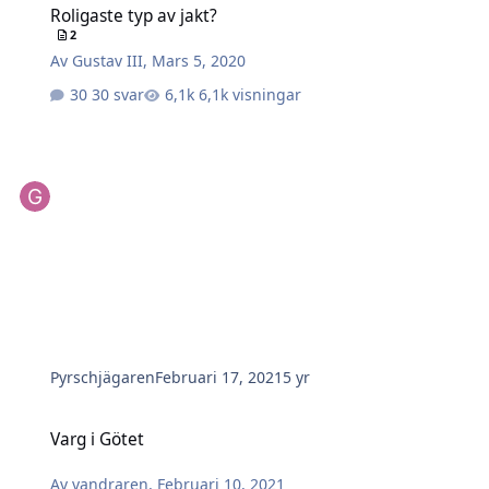
Roligaste typ av jakt?
2
Av
Gustav III
,
Mars 5, 2020
30 svar
6,1k visningar
Pyrschjägaren
Februari 17, 2021
5 yr
Varg i Götet
Varg i Götet
Av
vandraren
,
Februari 10, 2021