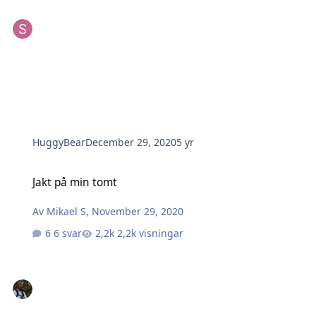
HuggyBear
December 29, 2020
5 yr
Jakt på min tomt
Jakt på min tomt
Av
Mikael S
,
November 29, 2020
6 svar
2,2k visningar