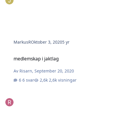
MarkusR
Oktober 3, 2020
5 yr
medlemskap i jaktlag
medlemskap i jaktlag
Av
Risarn
,
September 20, 2020
6 svar
2,6k visningar