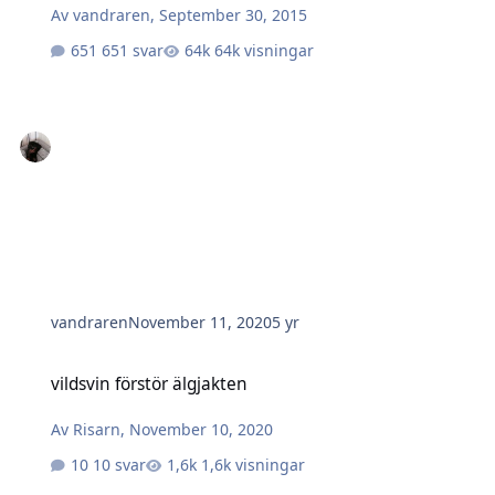
Av
vandraren
,
September 30, 2015
651 svar
64k visningar
vandraren
November 11, 2020
5 yr
vildsvin förstör älgjakten
vildsvin förstör älgjakten
Av
Risarn
,
November 10, 2020
10 svar
1,6k visningar