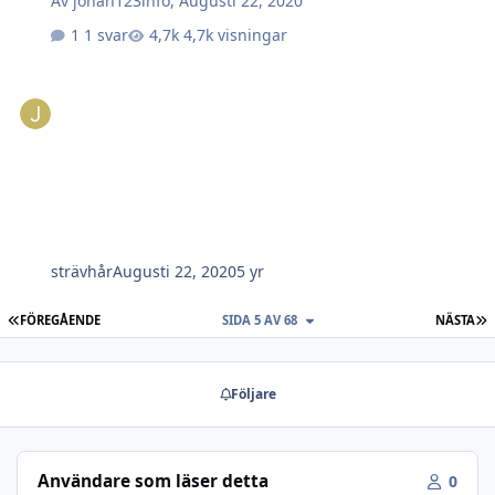
Av
johan123info
,
Augusti 22, 2020
1 svar
4,7k visningar
strävhår
Augusti 22, 2020
5 yr
FÖRSTA SIDAN
S
FÖREGÅENDE
SIDA 5 AV 68
NÄSTA
Följare
Användare som läser detta
0