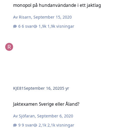
monopol på hundanvändande i ett jaktlag
monopol på hundanvändande i ett jaktlag
Av
Risarn
,
September 15, 2020
6 svar
1,9k visningar
KJE81
September 16, 2020
5 yr
Jaktexamen Sverige eller Åland?
Jaktexamen Sverige eller Åland?
Av
Sjöfaran
,
September 6, 2020
9 svar
2,1k visningar