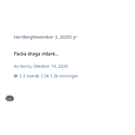
HerrBerg
November 3, 2020
5 yr
Packa draga vidare...
Packa draga vidare...
Av
tecno
,
Oktober 19, 2020
2 svar
1,5k visningar