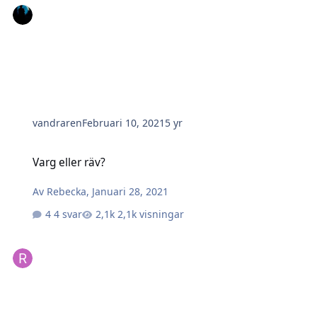
vandraren
Februari 10, 2021
5 yr
Varg eller räv?
Varg eller räv?
Av
Rebecka
,
Januari 28, 2021
4 svar
2,1k visningar