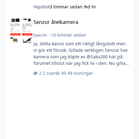
Hipshot
3 timmar sedan
%d hr
Senzor åtelkamera
Senzor åtelkamera
Joacim
·
10 timmar sedan
Ja, detta känns som ett riktigt långskott men
vi gör ett försök. Gillade verkligen Senzor live
kamera som jag köpte av @Sako280 här på
forumet tillslut när jag fick liv i den. Nu gillar
jag den såpass mycket att jag kan tänka mig
2 svar
49 visningar
att köpa en eller 2 till. Tänkte därför kolla av
begagnatmarknaden först och främst. Någon
av dessa 3 varianter är av intresse