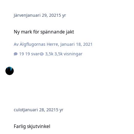
Järven
Januari 29, 2021
5 yr
Ny mark för spännande jakt
Ny mark för spännande jakt
Av
Älgflugornas Herre
,
Januari 18, 2021
19 svar
3,5k visningar
culot
Januari 28, 2021
5 yr
Farlig skjutvinkel
Farlig skjutvinkel