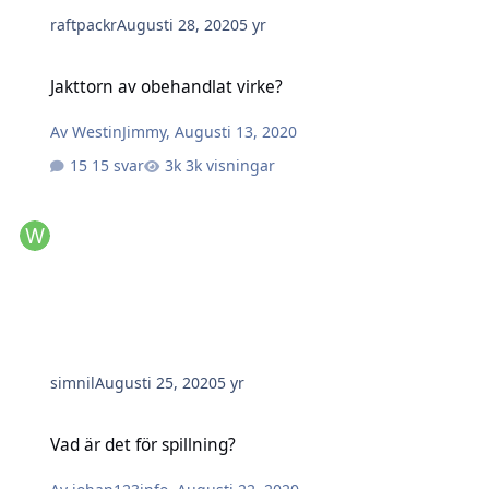
raftpackr
Augusti 28, 2020
5 yr
Jakttorn av obehandlat virke?
Jakttorn av obehandlat virke?
Av
WestinJimmy
,
Augusti 13, 2020
15 svar
3k visningar
simnil
Augusti 25, 2020
5 yr
Vad är det för spillning?
Vad är det för spillning?