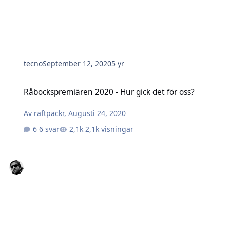
tecno
September 12, 2020
5 yr
Råbockspremiären 2020 - Hur gick det för oss?
Råbockspremiären 2020 - Hur gick det för oss?
Av
raftpackr
,
Augusti 24, 2020
6 svar
2,1k visningar