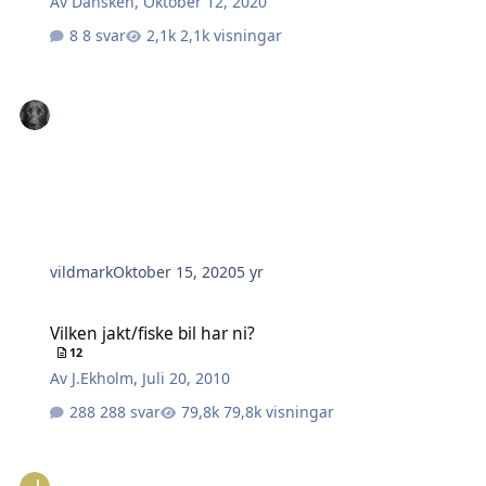
Av
Dansken
,
Oktober 12, 2020
8 svar
2,1k visningar
vildmark
Oktober 15, 2020
5 yr
Vilken jakt/fiske bil har ni?
Vilken jakt/fiske bil har ni?
12
Av
J.Ekholm
,
Juli 20, 2010
288 svar
79,8k visningar