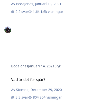
Av
BodaJonas
,
Januari 13, 2021
2 svar
1,6k visningar
BodaJonas
Januari 14, 2021
5 yr
Vad är det för spår?
Vad är det för spår?
Av
Stomne
,
December 29, 2020
3 svar
804 visningar