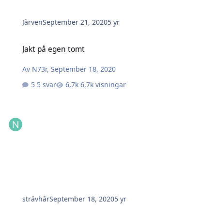
Järven
September 21, 2020
5 yr
Jakt på egen tomt
Jakt på egen tomt
Av
N73r
,
September 18, 2020
5 svar
6,7k visningar
strävhår
September 18, 2020
5 yr