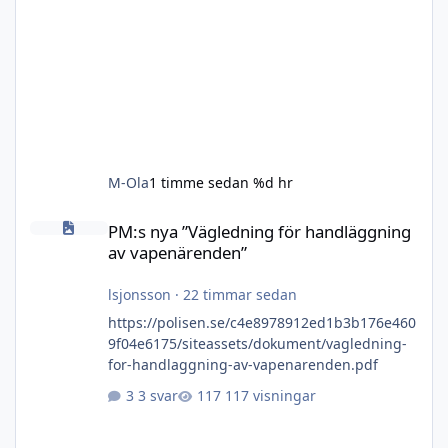
M-Ola
1 timme sedan
%d hr
PM:s nya ”Vägledning för handläggning av vapenärenden”
PM:s nya ”Vägledning för handläggning
av vapenärenden”
lsjonsson
·
22 timmar sedan
https://polisen.se/c4e8978912ed1b3b176e460
9f04e6175/siteassets/dokument/vagledning-
for-handlaggning-av-vapenarenden.pdf
3 svar
117 visningar