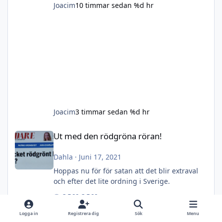
Joacim
10 timmar sedan
%d hr
Joacim
3 timmar sedan
%d hr
Ut med den rödgröna röran!
Ut med den rödgröna röran!
Dahla
·
Juni 17, 2021
Hoppas nu för för satan att det blir extraval
och efter det lite ordning i Sverige.
3 569 svar
240 552 visningar
Logga in
Registrera dig
Sök
Menu