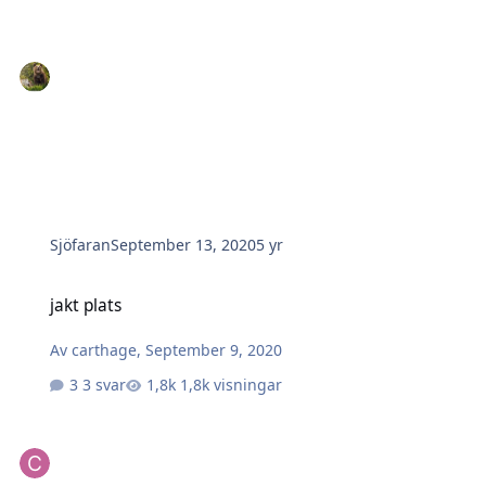
Sjöfaran
September 13, 2020
5 yr
jakt plats
jakt plats
Av
carthage
,
September 9, 2020
3 svar
1,8k visningar