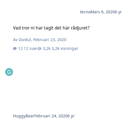
tecno
Mars 6, 2020
6 yr
Vad tror ni har tagit det här rådjuret?
Vad tror ni har tagit det här rådjuret?
Av
Givdul
,
Februari 23, 2020
12 svar
3,2k visningar
HuggyBear
Februari 24, 2020
6 yr
Samma problematik i Afrika och Sverige...?