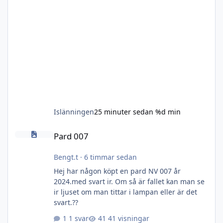
Islänningen
25 minuter sedan
%d min
Pard 007
Pard 007
Bengt.t
·
6 timmar sedan
Hej har någon köpt en pard NV 007 år
2024.med svart ir. Om så är fallet kan man se
ir ljuset om man tittar i lampan eller är det
svart.??
1 svar
41 visningar