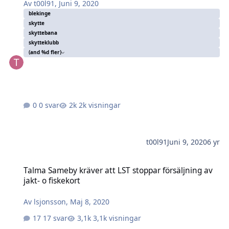
Av
t00l91
,
Juni 9, 2020
blekinge
skytte
skyttebana
skytteklubb
(and %d fler)
0 svar
2k visningar
t00l91
Juni 9, 2020
6 yr
Talma Sameby kräver att LST stoppar försäljning av jakt- o fiskekort
Talma Sameby kräver att LST stoppar försäljning av
jakt- o fiskekort
Av
lsjonsson
,
Maj 8, 2020
17 svar
3,1k visningar