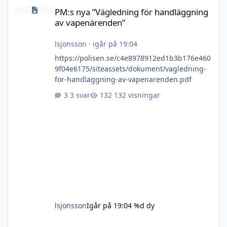
PM:s nya ”Vägledning för handläggning av vapenärenden”
PM:s nya ”Vägledning för handläggning
av vapenärenden”
lsjonsson
·
igår på 19:04
https://polisen.se/c4e8978912ed1b3b176e460
9f04e6175/siteassets/dokument/vagledning-
for-handlaggning-av-vapenarenden.pdf
3 svar
132 visningar
lsjonsson
Igår på 19:04
%d dy