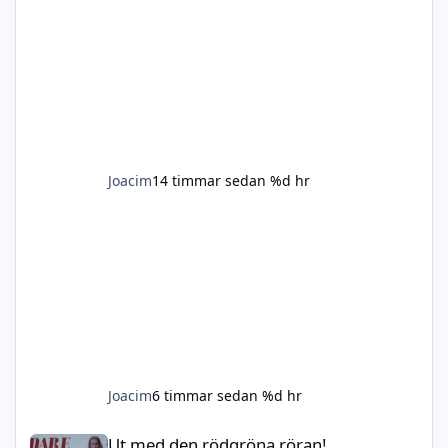
av dessa 3 varianter är av intresse
Joacim
14 timmar sedan
%d hr
Joacim
6 timmar sedan
%d hr
Ut med den rödgröna röran!
Ut med den rödgröna röran!