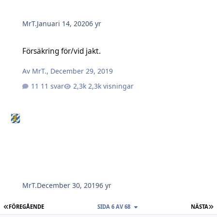
MrT.
Januari 14, 2020
6 yr
Försäkring för/vid jakt.
Försäkring för/vid jakt.
Av
MrT.
,
December 29, 2019
11 svar
2,3k visningar
MrT.
December 30, 2019
6 yr
FÖRSTA SIDAN
S
FÖREGÅENDE
SIDA 6 AV 68
NÄSTA