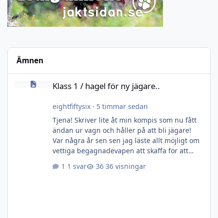
Ämnen
Klass 1 / hagel för ny jägare..
Klass 1 / hagel för ny jägare..
eightfiftysix
·
5 timmar sedan
Tjena! Skriver lite åt min kompis som nu fått
ändan ur vagn och håller på att bli jägare!
Var några år sen sen jag läste allt möjligt om
vettiga begagnadevapen att skaffa för att
komma igång omgående. Vill få med honom
1 svar
36 visningar
ut på jakter i vinter då jag redan vet att han
är väldigt seriös och skjuter bra, men förstås
behöver bygga erfarenhet och vana. Så
frågar delvis om nån sitter på något lämpligt
klass1-vapen och/eller hagel som är lagom