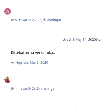
9 svar
2,7k visningar
strävhår
Maj 14, 2020
6 yr
Kittekatterna verkar öka..
Kittekatterna verkar öka..
Av
Hipshot
,
Maj 5, 2020
1 svar
2k visningar