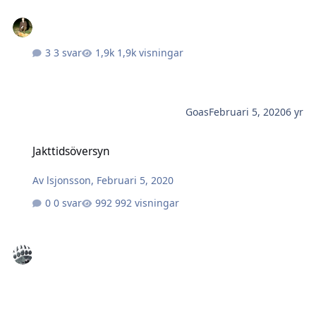
3 svar
1,9k visningar
Goas
Februari 5, 2020
6 yr
Jakttidsöversyn
Jakttidsöversyn
Av
lsjonsson
,
Februari 5, 2020
0 svar
992 visningar