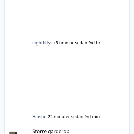
prisvärt, behöver bruksbössor som fungerar
bra för ändam
eightfiftysix
5 timmar sedan
%d hr
Hipshot
22 minuter sedan
%d min
Större garderob!
Större garderob!