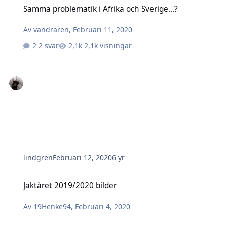
Samma problematik i Afrika och Sverige...?
Av
vandraren
,
Februari 11, 2020
2 svar
2,1k visningar
lindgren
Februari 12, 2020
6 yr
Jaktåret 2019/2020 bilder
Jaktåret 2019/2020 bilder
Av
19Henke94
,
Februari 4, 2020