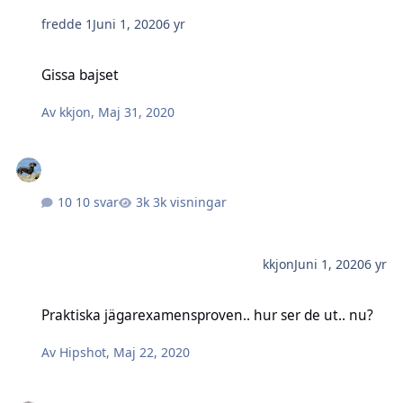
fredde 1
Juni 1, 2020
6 yr
Gissa bajset
Gissa bajset
Av
kkjon
,
Maj 31, 2020
10 svar
3k visningar
kkjon
Juni 1, 2020
6 yr
Praktiska jägarexamensproven.. hur ser de ut.. nu?
Praktiska jägarexamensproven.. hur ser de ut.. nu?
Av
Hipshot
,
Maj 22, 2020