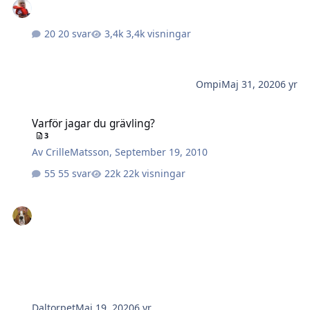
20 svar
3,4k visningar
Ompi
Maj 31, 2020
6 yr
Varför jagar du grävling?
Varför jagar du grävling?
3
Av
CrilleMatsson
,
September 19, 2010
55 svar
22k visningar
Daltorpet
Maj 19, 2020
6 yr