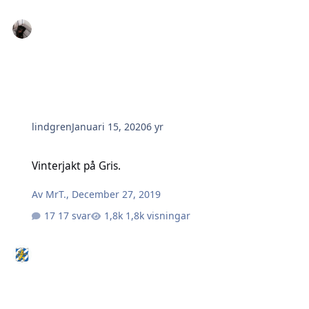
lindgren
Januari 15, 2020
6 yr
Vinterjakt på Gris.
Vinterjakt på Gris.
Av
MrT.
,
December 27, 2019
17 svar
1,8k visningar