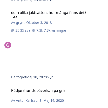
dom olika jaktsätten, hur många finns det?
dom olika jaktsätten, hur många finns det?
2
Av
grym
,
Oktober 3, 2013
35 svar
7,3k visningar
Daltorpet
Maj 18, 2020
6 yr
Rådjurshunds påverkan på gris
Rådjurshunds påverkan på gris
Av
AntonKarlsson3
,
Maj 14, 2020