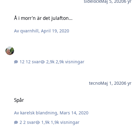
sidelock
Maj 5, 2020
6 yr
Å i morr'n är det julafton...
Å i morr'n är det julafton...
Av
qvarnhill
,
April 19, 2020
12 svar
2,9k visningar
tecno
Maj 1, 2020
6 yr
Spår
Spår
Av
karelsk blandning
,
Mars 14, 2020
2 svar
1,9k visningar