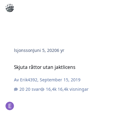
lsjonsson
Juni 5, 2020
6 yr
Skjuta råttor utan jaktlicens
Skjuta råttor utan jaktlicens
Av
Erik4392
,
September 15, 2019
20 svar
16,4k visningar