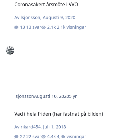
Coronasäkert årsmöte i VVO
Av
lsjonsson
,
Augusti 9, 2020
13 svar
2,1k visningar
lsjonsson
Augusti 10, 2020
5 yr
Vad i hela friden (har fastnat på bilden)
Vad i hela friden (har fastnat på bilden)
Av
rikard454
,
Juli 1, 2018
22 svar
4,4k visningar