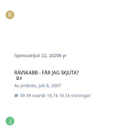
lsjonsson
Juli 22, 2020
6 yr
RÄVSKABB - FÅR JAG SKJUTA?
RÄVSKABB - FÅR JAG SKJUTA?
2
Av
jimbolo
,
Juli 8, 2007
39 svar
16,1k visningar