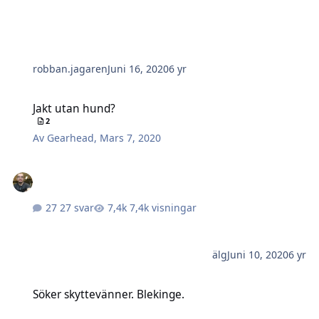
robban.jagaren
Juni 16, 2020
6 yr
Jakt utan hund?
Jakt utan hund?
2
Av
Gearhead
,
Mars 7, 2020
27 svar
7,4k visningar
älg
Juni 10, 2020
6 yr
Söker skyttevänner. Blekinge.
Söker skyttevänner. Blekinge.