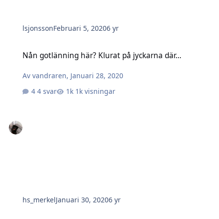
lsjonsson
Februari 5, 2020
6 yr
Nån gotlänning här? Klurat på jyckarna där...
Nån gotlänning här? Klurat på jyckarna där...
Av
vandraren
,
Januari 28, 2020
4 svar
1k visningar
hs_merkel
Januari 30, 2020
6 yr
Hur skall nya jägare utbildas, tycker ni!