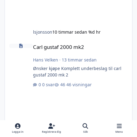
lsjonsson
10 timmar sedan
%d hr
Carl gustaf 2000 mk2
Carl gustaf 2000 mk2
Hans Velken
·
13 timmar sedan
Ønsker kjøpe Komplett underbeslag til carl
gustaf 2000 mk 2
0 svar
46 visningar
Logga in
Registrera dig
Sök
Menu