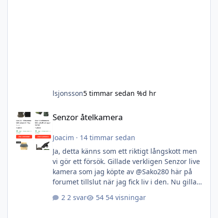
lsjonsson
5 timmar sedan
%d hr
Senzor åtelkamera
Senzor åtelkamera
Joacim
·
14 timmar sedan
Ja, detta känns som ett riktigt långskott men
vi gör ett försök. Gillade verkligen Senzor live
kamera som jag köpte av @Sako280 här på
forumet tillslut när jag fick liv i den. Nu gillar
jag den såpass mycket att jag kan tänka mig
2 svar
54 visningar
att köpa en eller 2 till. Tänkte därför kolla av
begagnatmarknaden först och främst. Någon