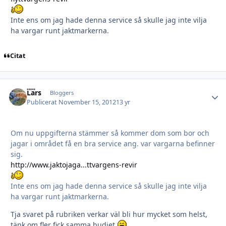
Inte ens om jag hade denna service så skulle jag inte vilja
ha vargar runt jaktmarkerna.
Citat
Lars
Autho
Bloggers
Publicerat
November 15, 2012
13 yr
Om nu uppgifterna stämmer så kommer dom som bor och
jagar i området få en bra service ang. var vargarna befinner
sig.
http://www.jaktojaga...ttvargens-revir
Inte ens om jag hade denna service så skulle jag inte vilja
ha vargar runt jaktmarkerna.
Tja svaret på rubriken verkar väl bli hur mycket som helst,
tänk om fler fick samma budjet