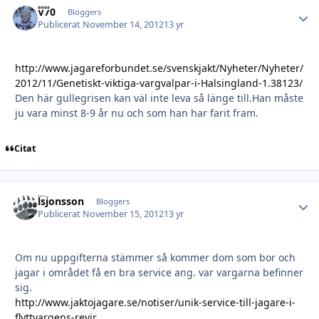
V70
Autho
Bloggers
Publicerat
November 14, 2012
13 yr
http://www.jagareforbundet.se/svenskjakt/Nyheter/Nyheter/
2012/11/Genetiskt-viktiga-vargvalpar-i-Halsingland-1.38123/
Den här gullegrisen kan väl inte leva så länge till.Han måste
ju vara minst 8-9 år nu och som han har farit fram.
Citat
lsjonsson
Autho
Bloggers
Publicerat
November 15, 2012
13 yr
Om nu uppgifterna stämmer så kommer dom som bor och
jagar i området få en bra service ang. var vargarna befinner
sig.
http://www.jaktojagare.se/notiser/unik-service-till-jagare-i-
flyttvargens-revir