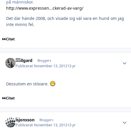
på människor.
http://www.expressen...ckerad-av-varg/
Det där hände 2008, och visade sig väl vara en hund om jag
inte minns fel.
Citat
millgard
Autho
Bloggers
Publicerat
November 13, 2012
13 yr
Dessutom en stövare.
Citat
lsjonsson
Autho
Bloggers
Publicerat
November 13, 2012
13 yr