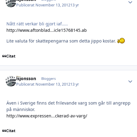
Publicerat
November 13, 2012
13 yr
Nått rätt verkar bli gjort iaf.....
http://www.aftonblad...icle15768145.ab
Lite valuta för skattepengarna som detta jippo kostar.
Citat
lsjonsson
Autho
Bloggers
Publicerat
November 13, 2012
13 yr
Även i Sverige finns det frilevande varg som går till angrepp
på människor.
http://www.expressen...ckerad-av-varg/
Citat