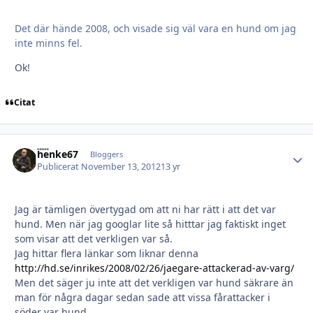
Det där hände 2008, och visade sig väl vara en hund om jag
inte minns fel.
Ok!
Citat
henke67
Autho
Bloggers
Publicerat
November 13, 2012
13 yr
Jag är tämligen övertygad om att ni har rätt i att det var
hund. Men när jag googlar lite så hitttar jag faktiskt inget
som visar att det verkligen var så.
Jag hittar flera länkar som liknar denna
http://hd.se/inrikes/2008/02/26/jaegare-attackerad-av-varg/
Men det säger ju inte att det verkligen var hund säkrare än
man för några dagar sedan sade att vissa fårattacker i
söder var hund...