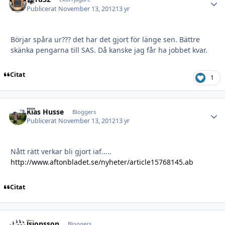
Publicerat
November 13, 2012
13 yr
Börjar spåra ur??? det har det gjort för länge sen. Bättre
skänka pengarna till SAS. Då kanske jag får ha jobbet kvar.
Citat
1
Kias Husse
Autho
Bloggers
Publicerat
November 13, 2012
13 yr
Nått rätt verkar bli gjort iaf.....
http://www.aftonbladet.se/nyheter/article15768145.ab
Citat
lsjonsson
Autho
Bloggers