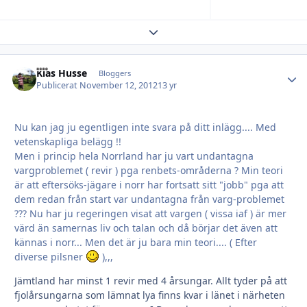
Expand topic overview
Kias Husse
Autho
Bloggers
Publicerat
November 12, 2012
13 yr
Nu kan jag ju egentligen inte svara på ditt inlägg.... Med
vetenskapliga belägg !!
Men i princip hela Norrland har ju vart undantagna
vargproblemet ( revir ) pga renbets-områderna ? Min teori
är att eftersöks-jägare i norr har fortsatt sitt "jobb" pga att
dem redan från start var undantagna från varg-problemet
??? Nu har ju regeringen visat att vargen ( vissa iaf ) är mer
värd än samernas liv och talan och då börjar det även att
kännas i norr... Men det är ju bara min teori.... ( Efter
diverse pilsner
),,,
Jämtland har minst 1 revir med 4 årsungar. Allt tyder på att
fjolårsungarna som lämnat lya finns kvar i länet i närheten