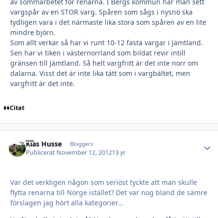
av sommarbetet för renarna. I Bergs kommun har man sett
vargspår av en STOR varg. Spåren som sågs i nysnö ska
tydligen vara i det närmaste lika stora som spåren av en lite
mindre björn.
Som allt verkar så har vi runt 10-12 fasta vargar i Jämtland.
Sen har vi tiken i västernorrland som bildat revir intill
gränsen till Jämtland. Så helt vargfritt är det inte norr om
dalarna. Visst det är inte lika tätt som i vargbältet, men
vargfritt är det inte.
Citat
Kias Husse
Autho
Bloggers
Publicerat
November 12, 2012
13 yr
Var det verkligen någon som seriöst tyckte att man skulle
flytta renarna till Norge istället? Det var nog bland de sämre
förslagen jag hört alla kategorier...