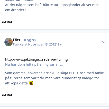
Är det någon som haft bättre tur i googlandet alt vet mer
om ärendet?
Citat
Lars
Autho
Bloggers
Publicerat
November 13, 2012
13 yr
http://www.jaktojaga...sedan-avlivning
Nu har dom hitta på en ny variant..
Som gammal pokerspelare skulle säga BLUFF och med tanke
på turerna som varit får man vara dumdristigt blåögd för
att köpa detta
Citat