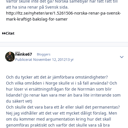
Varför skulle inte det gå? Norska samebyar har fått rätt till
att ha sina renar på Svensk sida.
http://ltz.se/nyheter/are/1.5261506-norska-renar-pa-svensk-
mark-kraftigt-bakslag-for-samer
Citat
henke67
Autho
Bloggers
Publicerat
November 12, 2012
13 yr
Och du tycker att det är jämförbara omständigheter?
Och vilka områden i Norge skulle vi i så fall använda? Och
hur löser vi ersättningsfrågan för de Norrmän som blir
lidande? (Jo renar kan vara mer än bara lite irriterande som
du säkert vet)
Och skulle det vara bara ett år eller skall det permanentas?
Nej jag vidhåller att det var ett mycket dåligt förslag. Men
om du kommer med argumentation kring hur det skall
genomföras praktiskt och varför det skulle vara så bra