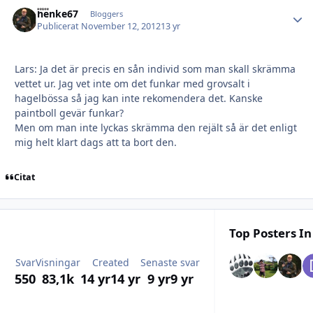
henke67
Autho
Bloggers
Publicerat
November 12, 2012
13 yr
Lars: Ja det är precis en sån individ som man skall skrämma
vettet ur. Jag vet inte om det funkar med grovsalt i
hagelbössa så jag kan inte rekomendera det. Kanske
paintboll gevär funkar?
Men om man inte lyckas skrämma den rejält så är det enligt
mig helt klart dags att ta bort den.
Citat
Top Posters In
Svar
Visningar
Created
Senaste svar
550
83,1k
14 yr
14 yr
9 yr
9 yr