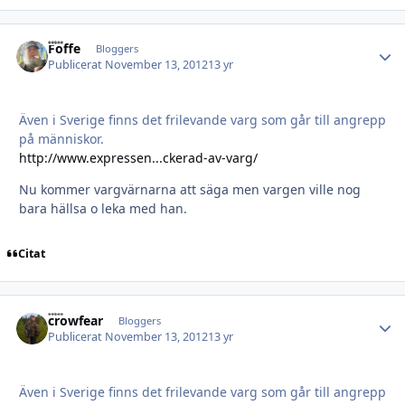
Foffe
Autho
Bloggers
Publicerat
November 13, 2012
13 yr
Även i Sverige finns det frilevande varg som går till angrepp
på människor.
http://www.expressen...ckerad-av-varg/
Nu kommer vargvärnarna att säga men vargen ville nog
bara hällsa o leka med han.
Citat
crowfear
Autho
Bloggers
Publicerat
November 13, 2012
13 yr
Även i Sverige finns det frilevande varg som går till angrepp