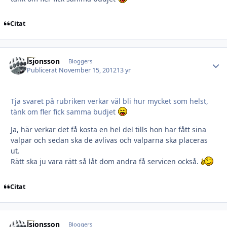
Citat
lsjonsson
Autho
Bloggers
Publicerat
November 15, 2012
13 yr
Tja svaret på rubriken verkar väl bli hur mycket som helst,
tänk om fler fick samma budjet
Ja, här verkar det få kosta en hel del tills hon har fått sina
valpar och sedan ska de avlivas och valparna ska placeras
ut.
Rätt ska ju vara rätt så låt dom andra få servicen också.
Citat
lsjonsson
Autho
Bloggers