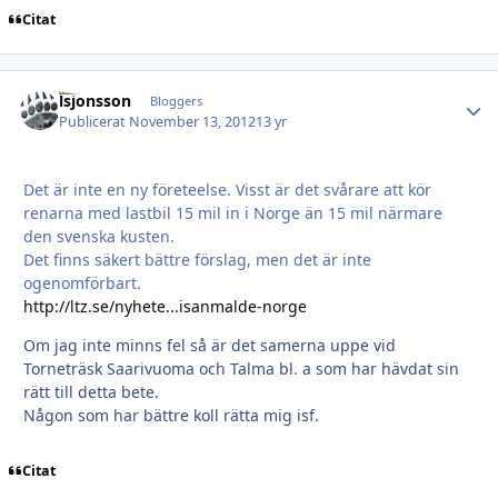
Citat
lsjonsson
Autho
Bloggers
Publicerat
November 13, 2012
13 yr
Det är inte en ny företeelse. Visst är det svårare att kör
renarna med lastbil 15 mil in i Norge än 15 mil närmare
den svenska kusten.
Det finns säkert bättre förslag, men det är inte
ogenomförbart.
http://ltz.se/nyhete...isanmalde-norge
Om jag inte minns fel så är det samerna uppe vid
Torneträsk Saarivuoma och Talma bl. a som har hävdat sin
rätt till detta bete.
Någon som har bättre koll rätta mig isf.
Citat