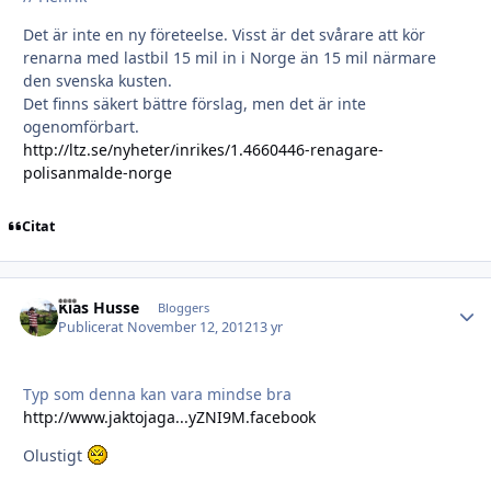
Det är inte en ny företeelse. Visst är det svårare att kör
renarna med lastbil 15 mil in i Norge än 15 mil närmare
den svenska kusten.
Det finns säkert bättre förslag, men det är inte
ogenomförbart.
http://ltz.se/nyheter/inrikes/1.4660446-renagare-
polisanmalde-norge
Citat
Kias Husse
Autho
Bloggers
Publicerat
November 12, 2012
13 yr
Typ som denna kan vara mindse bra
http://www.jaktojaga...yZNI9M.facebook
Olustigt