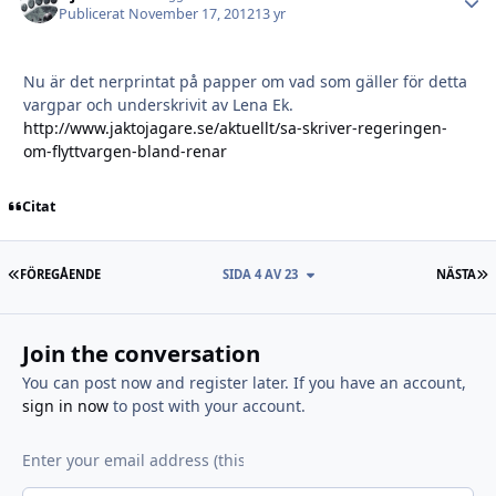
Publicerat
November 17, 2012
13 yr
Nu är det nerprintat på papper om vad som gäller för detta
vargpar och underskrivit av Lena Ek.
http://www.jaktojagare.se/aktuellt/sa-skriver-regeringen-
om-flyttvargen-bland-renar
Citat
FÖRSTA SIDAN
S
FÖREGÅENDE
SIDA 4 AV 23
NÄSTA
Join the conversation
You can post now and register later. If you have an account,
sign in now
to post with your account.