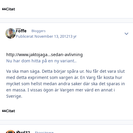
Citat
Foffe
Autho
Bloggers
Publicerat
November 13, 2012
13 yr
http://www.jaktojaga...sedan-avlivning
Nu har dom hitta på en ny variant..
Va ska man säga. Detta börjar spåra ur. Nu får det vara slut
med detta expriment som vargen är. En Varg får kosta hur
mycket som hellst medan andra saker där ska det sparas in
en massa. I vissas ögon är Vargen mer värd en annat i
Sverige.
Citat
Ford32
Autho
Ekorrjägare