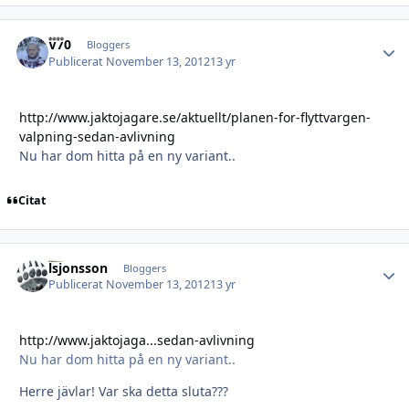
V70
Autho
Bloggers
Publicerat
November 13, 2012
13 yr
http://www.jaktojagare.se/aktuellt/planen-for-flyttvargen-
valpning-sedan-avlivning
Nu har dom hitta på en ny variant..
Citat
lsjonsson
Autho
Bloggers
Publicerat
November 13, 2012
13 yr
http://www.jaktojaga...sedan-avlivning
Nu har dom hitta på en ny variant..
Herre jävlar! Var ska detta sluta???