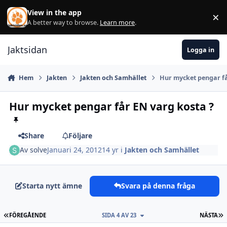
Hoppa till innehåll
View in the app
×
Di
A better way to browse.
Learn more
.
Jaktsidan
Logga in
Hem
Jakten
Jakten och Samhället
Hur mycket pengar få
Hur mycket pengar får EN varg kosta ?
Share
Följare
Av
solve
Januari 24, 2012
14 yr
i
Jakten och Samhället
Starta nytt ämne
Svara på denna fråga
FÖRSTA SIDAN
S
FÖREGÅENDE
SIDA 4 AV 23
NÄSTA