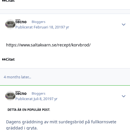
Citat
tecno
Autho
Bloggers
Publicerat
Februari 18, 2019
7 yr
https://www.saltakvarn.se/recept/korvbrod/
Citat
4 months later...
tecno
Autho
Bloggers
Publicerat
Juli 8, 2019
7 yr
DETTA ÄR EN POPULÄR POST.
Dagens gräddning av mitt surdegsbröd på fullkornsvete
gräddad i gryta.