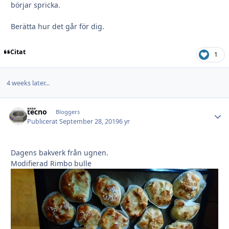
börjar spricka.
Berätta hur det går för dig.
Citat
1
4 weeks later...
tecno
Autho
Bloggers
Publicerat
September 28, 2019
6 yr
Dagens bakverk från ugnen.
Modifierad Rimbo bulle