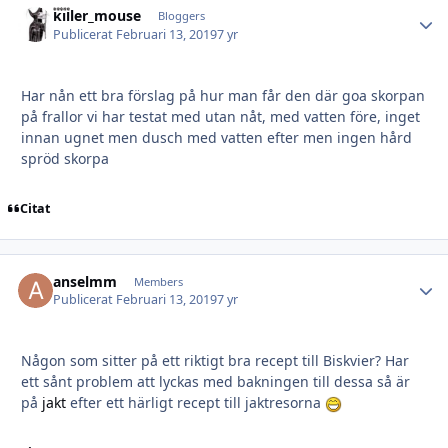
killer_mouse
Autho
Bloggers
Publicerat
Februari 13, 2019
7 yr
Har nån ett bra förslag på hur man får den där goa skorpan
på frallor vi har testat med utan nåt, med vatten före, inget
innan ugnet men dusch med vatten efter men ingen hård
spröd skorpa
Citat
anselmm
Autho
Members
Publicerat
Februari 13, 2019
7 yr
Någon som sitter på ett riktigt bra recept till Biskvier? Har
ett sånt problem att lyckas med bakningen till dessa så är
på
jakt
efter ett härligt recept till jaktresorna