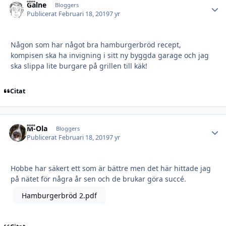
Galne
Autho
Bloggers
Publicerat
Februari 18, 2019
7 yr
Någon som har något bra hamburgerbröd recept,
kompisen ska ha invigning i sitt ny byggda garage och jag
ska slippa lite burgare på grillen till käk!
Citat
M-Ola
Autho
Bloggers
Publicerat
Februari 18, 2019
7 yr
Hobbe har säkert ett som är bättre men det här hittade jag
på nätet för några år sen och de brukar göra succé.
Hamburgerbröd 2.pdf