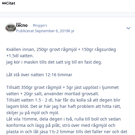
Citat
tecno
Autho
Bloggers
Publicerat
September 6, 2019
6 yr
Kvällen innan, 250gr grovt rågmjöl + 150gr rågsurdeg
+1.5dl vatten.
Jag kör i maskin tills det satt sig till en fast deg.
Låt stå över natten 12-16 timmar
Tillsätt 350gr grovt rågmjöl + 5gr jäst upplöst i ljummet
vatten + 20gr salt, använder mortlad grovsalt.
Tillsätt vatten 1.5 - 2 dl, här får du kolla så att degen blir
lagom blöt. Det är här jag har haft problem att hitta rätt,
skiljer ju på mjöl och mjöl.
Låt vila 1timme, dela degen i två, rulla till boll och sedan
konforma och lägg på plåt, strö over med rågmjöl och
plasta in och låt jäsa 1½-2 timmar tills det faller ner och det