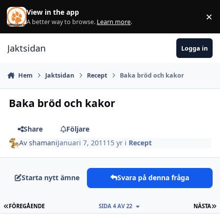
Hoppa till innehåll
View in the app
×
Di
A better way to browse.
Learn more
.
Jaktsidan
Logga in
Hem
Jaktsidan
Recept
Baka bröd och kakor
Baka bröd och kakor
Share
Följare
Av
shamani
Januari 7, 2011
15 yr
i
Recept
Starta nytt ämne
Svara på denna fråga
FÖRSTA SIDAN
S
FÖREGÅENDE
SIDA 4 AV 22
NÄSTA