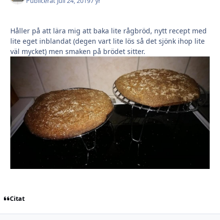
Publicerat
Juli 24, 2019
7 yr
Håller på att lära mig att baka lite rågbröd, nytt recept med
lite eget inblandat (degen vart lite lös så det sjönk ihop lite
väl mycket) men smaken på brödet sitter.
Citat