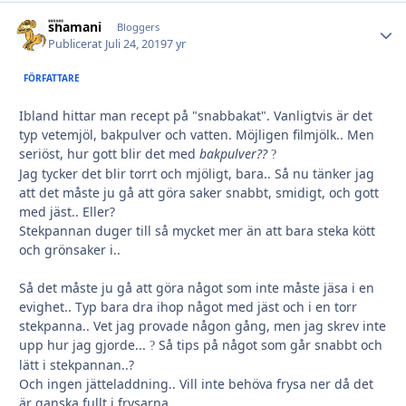
shamani
Autho
Bloggers
Publicerat
Juli 24, 2019
7 yr
FÖRFATTARE
Ibland hittar man recept på "snabbakat". Vanligtvis är det
typ vetemjöl, bakpulver och vatten. Möjligen filmjölk.. Men
seriöst, hur gott blir det med
bakpulver??
?
Jag tycker det blir torrt och mjöligt, bara.. Så nu tänker jag
att det måste ju gå att göra saker snabbt, smidigt, och gott
med jäst.. Eller?
Stekpannan duger till så mycket mer än att bara steka kött
och grönsaker i..
Så det måste ju gå att göra något som inte måste jäsa i en
evighet.. Typ bara dra ihop något med jäst och i en torr
stekpanna.. Vet jag provade någon gång, men jag skrev inte
upp hur jag gjorde...
Så tips på något som går snabbt och
?
lätt i stekpannan..?
Och ingen jätteladdning.. Vill inte behöva frysa ner då det
är ganska fullt i frysarna..