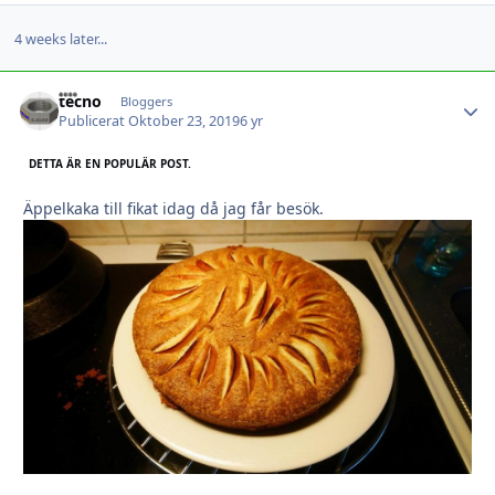
4 weeks later...
tecno
Autho
Bloggers
Publicerat
Oktober 23, 2019
6 yr
DETTA ÄR EN POPULÄR POST.
Äppelkaka till fikat idag då jag får besök.