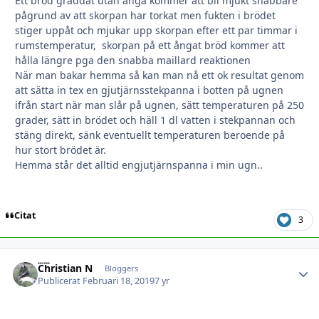
Ett bröd gräddat utan ånga kommer att bli mjukt snabbare
pågrund av att skorpan har torkat men fukten i brödet
stiger uppåt och mjukar upp skorpan efter ett par timmar i
rumstemperatur, skorpan på ett ångat bröd kommer att
hålla längre pga den snabba maillard reaktionen
När man bakar hemma så kan man nå ett ok resultat genom
att sätta in tex en gjutjärnsstekpanna i botten på ugnen
ifrån start när man slår på ugnen, sätt temperaturen på 250
grader, sätt in brödet och häll 1 dl vatten i stekpannan och
stäng direkt, sänk eventuellt temperaturen beroende på
hur stort brödet är.
Hemma står det alltid engjutjärnspanna i min ugn..
Citat
3
Christian N
Autho
Bloggers
Publicerat
Februari 18, 2019
7 yr