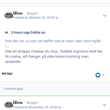
tecno
Autho
Bloggers
Publicerat
Oktober 25, 2018
7 yr
2 hours ago Dahla sa:
Fast det ser ut som om kaffet inte är svart utan med mjölk
i...
Inte en droppe chateau du muu. Dubbel espresso med lite
fin crema, allt hänger på vilka bönor/rostning man
använder.
Citat
1
1 month later...
tecno
Autho
Bloggers
Publicerat
November 29, 2018
7 yr