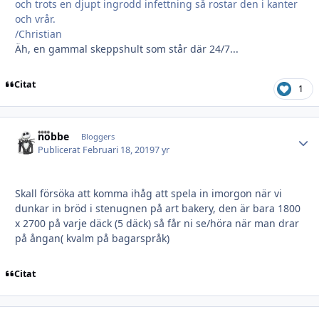
och trots en djupt ingrodd infettning så rostar den i kanter
och vrår.
/Christian
Äh, en gammal skeppshult som står där 24/7...
Citat
1
hobbe
Autho
Bloggers
Publicerat
Februari 18, 2019
7 yr
Skall försöka att komma ihåg att spela in imorgon när vi
dunkar in bröd i stenugnen på art bakery, den är bara 1800
x 2700 på varje däck (5 däck) så får ni se/höra när man drar
på ångan( kvalm på bagarspråk)
Citat