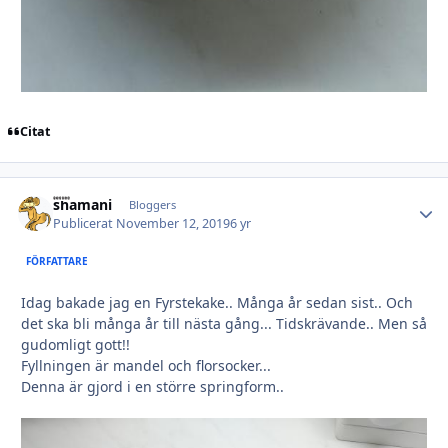
Citat
shamani
Autho
Bloggers
Publicerat
November 12, 2019
6 yr
FÖRFATTARE
Idag bakade jag en Fyrstekake.. Många år sedan sist.. Och
det ska bli många år till nästa gång... Tidskrävande.. Men så
gudomligt gott!!
Fyllningen är mandel och florsocker...
Denna är gjord i en större springform..