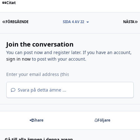
Citat
FÖRSTA SIDAN
S
FÖREGÅENDE
SIDA 4 AV 22
NÄSTA
Join the conversation
You can post now and register later. If you have an account,
sign in now
to post with your account.
Svara på detta ämne ...
Share
Följare
Gå till alla ämnen i denna arean