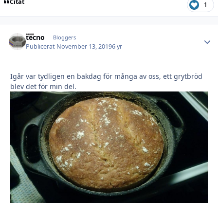
Citat
1
tecno
Autho
Bloggers
Publicerat
November 13, 2019
6 yr
Igår var tydligen en bakdag för många av oss, ett grytbröd
blev det för min del.