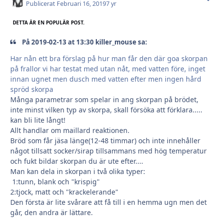
Publicerat
Februari 16, 2019
7 yr
DETTA ÄR EN POPULÄR POST.
På 2019-02-13 at 13:30 killer_mouse sa:
Har nån ett bra förslag på hur man får den där goa skorpan
på frallor vi har testat med utan nåt, med vatten före, inget
innan ugnet men dusch med vatten efter men ingen hård
spröd skorpa
Många parametrar som spelar in ang skorpan på brödet,
inte minst vilken typ av skorpa, skall försöka att förklara.....
kan bli lite långt!
Allt handlar om maillard reaktionen.
Bröd som får jäsa länge(12-48 timmar) och inte innehåller
något tillsatt socker/sirap tillsammans med hög temperatur
och fukt bildar skorpan du är ute efter....
Man kan dela in skorpan i två olika typer:
1:tunn, blank och "krispig"
2:tjock, matt och "krackelerande"
Den första är lite svårare att få till i en hemma ugn men det
går, den andra är lättare.