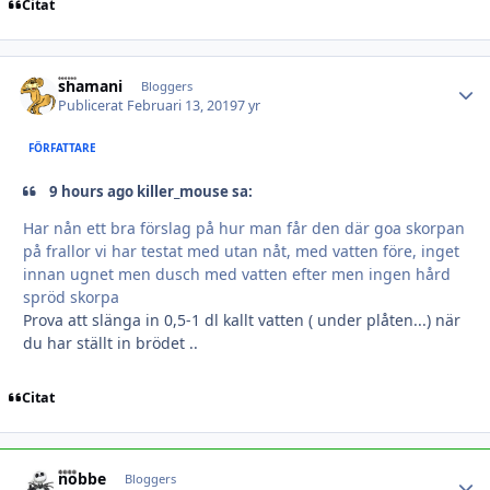
Citat
shamani
Autho
Bloggers
Publicerat
Februari 13, 2019
7 yr
FÖRFATTARE
9 hours ago killer_mouse sa:
Har nån ett bra förslag på hur man får den där goa skorpan
på frallor vi har testat med utan nåt, med vatten före, inget
innan ugnet men dusch med vatten efter men ingen hård
spröd skorpa
Prova att slänga in 0,5-1 dl kallt vatten ( under plåten...) när
du har ställt in brödet ..
Citat
hobbe
Autho
Bloggers