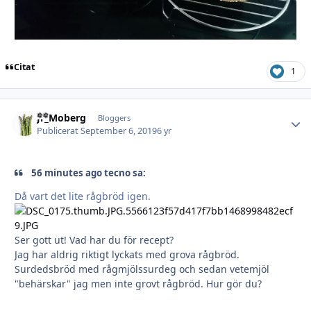
Citat
1
Jr_Moberg
Autho
Bloggers
Publicerat
September 6, 2019
6 yr
56 minutes ago tecno sa:
Då vart det lite rågbröd igen.
Ser gott ut! Vad har du för recept?
Jag har aldrig riktigt lyckats med grova rågbröd.
Surdedsbröd med rågmjölssurdeg och sedan vetemjöl
"behärskar" jag men inte grovt rågbröd. Hur gör du?