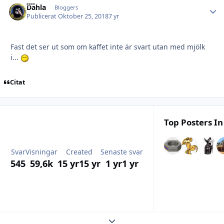
Dahla
Autho
Bloggers
Publicerat
Oktober 25, 2018
7 yr
Fast det ser ut som om kaffet inte är svart utan med mjölk
i...
Citat
Top Posters In
Svar
Visningar
Created
Senaste svar
545
59,6k
15 yr
15 yr
1 yr
1 yr
Expand topic overview