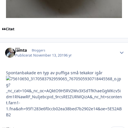
Citat
Jämta
Autho
Bloggers
Publicerat
November 13, 2019
6 yr
Spontanbakade en typ av puffiga små tekakor igår