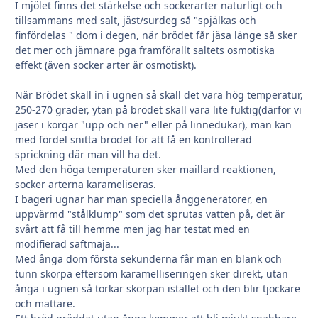
I mjölet finns det stärkelse och sockerarter naturligt och
tillsammans med salt, jäst/surdeg så "spjälkas och
finfördelas " dom i degen, när brödet får jäsa länge så sker
det mer och jämnare pga framförallt saltets osmotiska
effekt (även socker arter är osmotiskt).
När Brödet skall in i ugnen så skall det vara hög temperatur,
250-270 grader, ytan på brödet skall vara lite fuktig(därför vi
jäser i korgar "upp och ner" eller på linnedukar), man kan
med fördel snitta brödet för att få en kontrollerad
sprickning där man vill ha det.
Med den höga temperaturen sker maillard reaktionen,
socker arterna karameliseras.
I bageri ugnar har man speciella ånggeneratorer, en
uppvärmd "stålklump" som det sprutas vatten på, det är
svårt att få till hemme men jag har testat med en
modifierad saftmaja...
Med ånga dom första sekunderna får man en blank och
tunn skorpa eftersom karamelliseringen sker direkt, utan
ånga i ugnen så torkar skorpan istället och den blir tjockare
och mattare.