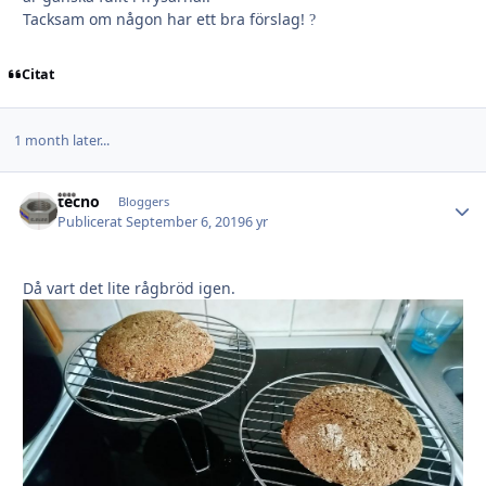
Tacksam om någon har ett bra förslag!
?
Citat
1 month later...
tecno
Autho
Bloggers
Publicerat
September 6, 2019
6 yr
Då vart det lite rågbröd igen.