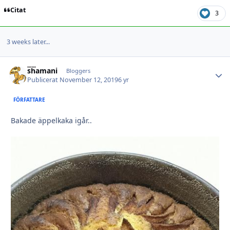
Citat
3
3 weeks later...
shamani
Autho
Bloggers
Publicerat
November 12, 2019
6 yr
FÖRFATTARE
Bakade äppelkaka igår..