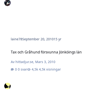
laine78
September 20, 2010
15 yr
Tax och Gråhund försvunna Jönköings län
Tax och Gråhund försvunna Jönköings län
Av
hittadjur.se
,
Mars 3, 2010
0 svar
4,5k visningar