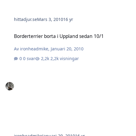
hittadjur.se
Mars 3, 2010
16 yr
Borderterrier borta i Uppland sedan 10/1
Borderterrier borta i Uppland sedan 10/1
Av
ironheadmike
,
Januari 20, 2010
0 svar
2,2k visningar
ironheadmike
Januari 20, 2010
16 yr