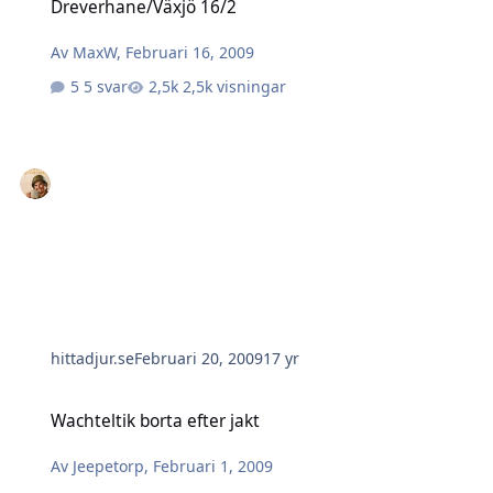
Dreverhane/Växjö 16/2
Av
MaxW
,
Februari 16, 2009
5 svar
2,5k visningar
hittadjur.se
Februari 20, 2009
17 yr
Wachteltik borta efter jakt
Wachteltik borta efter jakt
Av
Jeepetorp
,
Februari 1, 2009