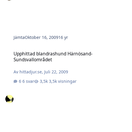
Jämta
Oktober 16, 2009
16 yr
Upphittad blandrashund Härnösand-Sundsvallområdet
Upphittad blandrashund Härnösand-
Sundsvallområdet
Av
hittadjur.se
,
Juli 22, 2009
6 svar
3,5k visningar