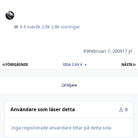
4 svar
2,8k visningar
K9
Februari 7, 2009
17 yr
FÖRSTA SIDAN
S
FÖREGÅENDE
SIDA 3 AV 4
NÄSTA
Följare
Användare som läser detta
0
Inga registrerade användare tittar på detta sida.