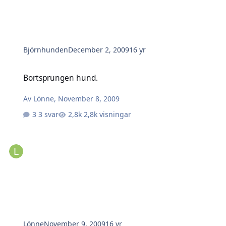
Björnhunden
December 2, 2009
16 yr
Bortsprungen hund.
Bortsprungen hund.
Av
Lönne
,
November 8, 2009
3 svar
2,8k visningar
Lönne
November 9, 2009
16 yr