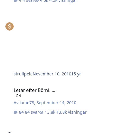
4 svar
4,5k visningar
strullpele
November 10, 2010
15 yr
Letar efter Börni.....
Letar efter Börni.....
4
Av
laine78
,
September 14, 2010
84 svar
13,8k visningar