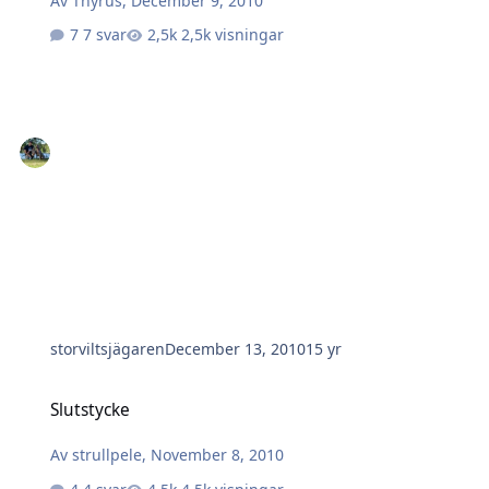
Av
Thyrus
,
December 9, 2010
7 svar
2,5k visningar
storviltsjägaren
December 13, 2010
15 yr
Slutstycke
Slutstycke
Av
strullpele
,
November 8, 2010