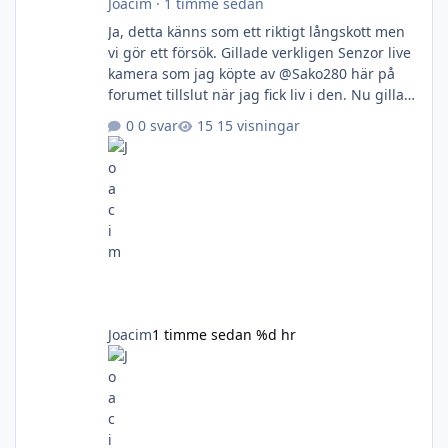
Joacim
·
1 timme sedan
Ja, detta känns som ett riktigt långskott men
vi gör ett försök. Gillade verkligen Senzor live
kamera som jag köpte av @Sako280 här på
forumet tillslut när jag fick liv i den. Nu gillar
jag den såpass mycket att jag kan tänka mig
0 svar
15 visningar
att köpa en eller 2 till. Tänkte därför kolla av
begagnatmarknaden först och främst. Någon
av dessa 3 varianter är av intresse
Joacim
1 timme sedan
%d hr