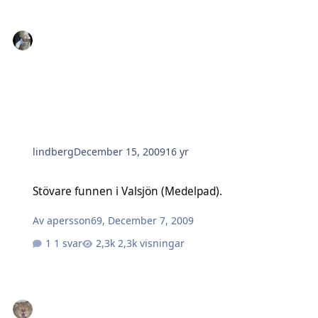
lindberg
December 15, 2009
16 yr
Stövare funnen i Valsjön (Medelpad).
Stövare funnen i Valsjön (Medelpad).
Av
apersson69
,
December 7, 2009
1 svar
2,3k visningar