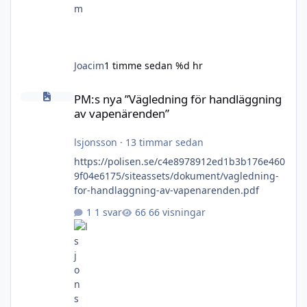
Joacim
1 timme sedan
%d hr
PM:s nya ”Vägledning för handläggning av vapenärenden”
PM:s nya ”Vägledning för handläggning
av vapenärenden”
lsjonsson
·
13 timmar sedan
https://polisen.se/c4e8978912ed1b3b176e460
9f04e6175/siteassets/dokument/vagledning-
for-handlaggning-av-vapenarenden.pdf
1 svar
66 visningar