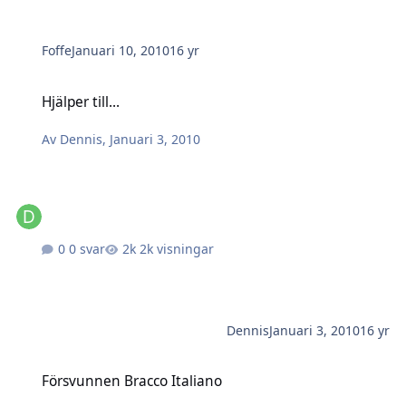
Foffe
Januari 10, 2010
16 yr
Hjälper till...
Hjälper till...
Av
Dennis
,
Januari 3, 2010
0 svar
2k visningar
Dennis
Januari 3, 2010
16 yr
Försvunnen Bracco Italiano
Försvunnen Bracco Italiano