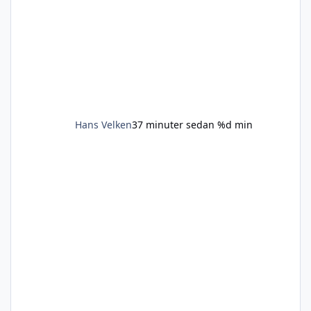
Hans Velken
37 minuter sedan
%d min