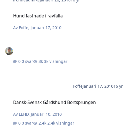
Hund fastnade i rävfälla
Hund fastnade i rävfälla
Av
Foffe
,
Januari 17, 2010
0 svar
3k visningar
Foffe
Januari 17, 2010
16 yr
Dansk-Svensk Gårdshund Bortsprungen
Dansk-Svensk Gårdshund Bortsprungen
Av
LEHD
,
Januari 10, 2010
0 svar
2,4k visningar