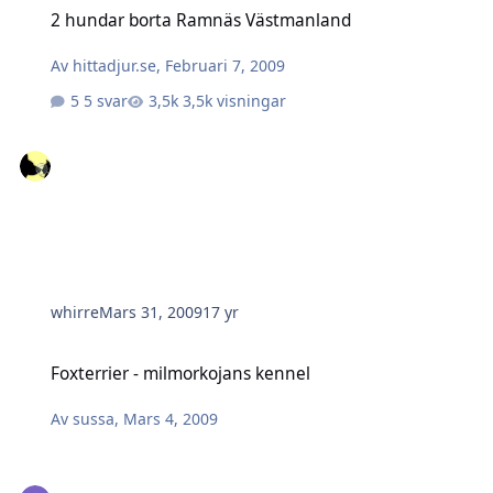
2 hundar borta Ramnäs Västmanland
2 hundar borta Ramnäs Västmanland
Av
hittadjur.se
,
Februari 7, 2009
5 svar
3,5k visningar
whirre
Mars 31, 2009
17 yr
Foxterrier - milmorkojans kennel
Foxterrier - milmorkojans kennel
Av
sussa
,
Mars 4, 2009