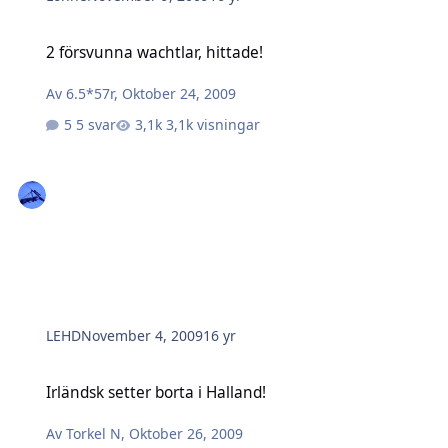
2 försvunna wachtlar, hittade!
2 försvunna wachtlar, hittade!
Av
6.5*57r
,
Oktober 24, 2009
5 svar
3,1k visningar
LEHD
November 4, 2009
16 yr
Irländsk setter borta i Halland!
Irländsk setter borta i Halland!
Av
Torkel N
,
Oktober 26, 2009