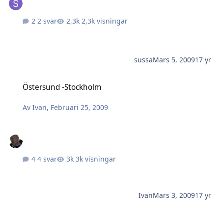
2 svar
2,3k visningar
sussa
Mars 5, 2009
17 yr
Östersund -Stockholm
Östersund -Stockholm
Av
Ivan
,
Februari 25, 2009
4 svar
3k visningar
Ivan
Mars 3, 2009
17 yr
Dreverhane/Växjö 16/2