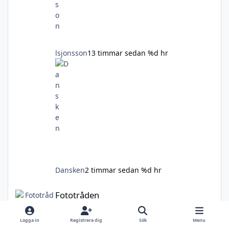
lsjonsson
13 timmar sedan
%d hr
Dansken
2 timmar sedan
%d hr
Fototråden
Fototråden
Jämta
·
Januari 19, 2009
Logga in
Registrera dig
Sök
Menu