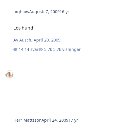
highlow
Augusti 7, 2009
16 yr
Lös hund
Lös hund
Av
Ausch
,
April 20, 2009
14 svar
5,7k visningar
Herr Mattsson
April 24, 2009
17 yr