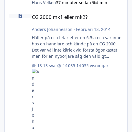
Hans Velken
37 minuter sedan
%d min
CG 2000 mk1 eller mk2?
CG 2000 mk1 eller mk2?
Anders Johannesson
·
Februari 13, 2014
Håller på och letar efter en 6,5:a och var inne
hos en handlare och kände på en CG 2000.
Det var väl inte kärlek vid första ögonkastet
men för en nybörjare såg den väldigt
välbehållen ut och priset var tilltalande 4900.
13 svar
14 035 visningar
MEN hur vet jag om det är en mk1 eller mk2?
Måste man ha koll på serienummer eller finns
det nåt enklare sätt? Om det nu är så att mk2
är så mycket bättre som det verkar när man
läser runt lite.