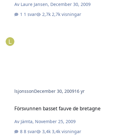
Av
Laure Jansen
,
December 30, 2009
1 svar
2,7k visningar
lsjonsson
December 30, 2009
16 yr
Försvunnen basset fauve de bretagne
Försvunnen basset fauve de bretagne
Av
Jämta
,
November 25, 2009
8 svar
3,4k visningar