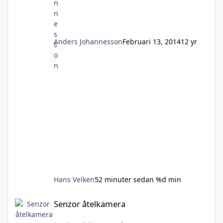
Anders Johannesson
Februari 13, 2014
12 yr
Hans Velken
52 minuter sedan
%d min
Senzor åtelkamera
Senzor åtelkamera