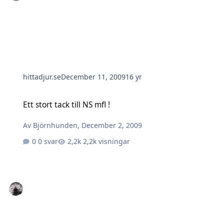
hittadjur.se
December 11, 2009
16 yr
Ett stort tack till NS mfl !
Ett stort tack till NS mfl !
Av
Björnhunden
,
December 2, 2009
0 svar
2,2k visningar