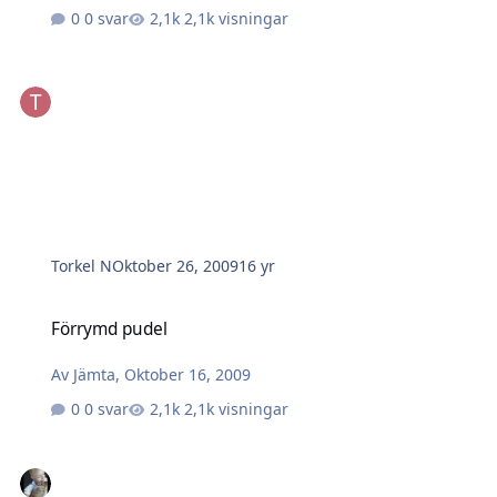
0 svar
2,1k visningar
Torkel N
Oktober 26, 2009
16 yr
Förrymd pudel
Förrymd pudel
Av
Jämta
,
Oktober 16, 2009
0 svar
2,1k visningar