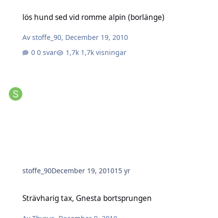
lös hund sed vid romme alpin (borlänge)
lös hund sed vid romme alpin (borlänge)
Av
stoffe_90
,
December 19, 2010
0 svar
1,7k visningar
stoffe_90
December 19, 2010
15 yr
Strävharig tax, Gnesta bortsprungen
Strävharig tax, Gnesta bortsprungen