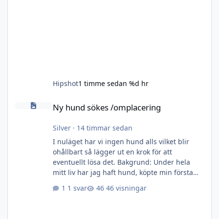
Hipshot
1 timme sedan
%d hr
Ny hund sökes /omplacering
Ny hund sökes /omplacering
Silver
·
14 timmar sedan
I nuläget har vi ingen hund alls vilket blir
ohållbart så lägger ut en krok för att
eventuellt lösa det. Bakgrund: Under hela
mitt liv har jag haft hund, köpte min första
egna när jag var 10 år för pengar som jag
1 svar
46 visningar
gnidit ihop på något vis utan veckopeng.
Sedan dess har det rullat på med glädje och
sorger tills i fjol när åldern tog ut sin rätt på