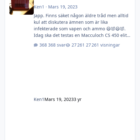
Ken1
·
Mars 19, 2023
Japp. Finns säket någon äldre tråd men alltid
kul att diskutera ämnen som är lika
infekterade som vapen och ammo 😃🤣😃🤣.
Idag ska det testas en Macculoch CS 450 elite.
Ett arvegods som pga min lathet fått stå i två
368 svar
27 261 visningar
år. Någon hade varit på och skruvat på den så
den gick som en kratta (den som sett en
kratta gå förstår😆) så efter ett besök till jula
och ett inköp av deras förgasarinställningskit
tog det mej 5min att få sågen att ryta. Sågen
ligger i prisklassen 4-5000kr känns riktigt bra
i näv
Ken1
Mars 19, 2023
3 yr