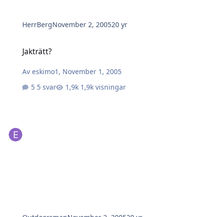
HerrBerg
November 2, 2005
20 yr
Jakträtt?
Jakträtt?
Av
eskimo1
,
November 1, 2005
5 svar
1,9k visningar