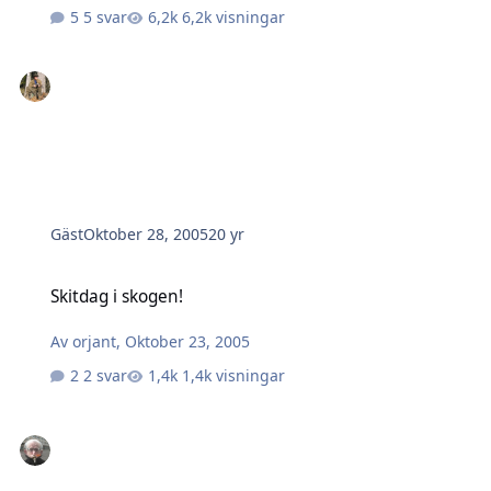
5 svar
6,2k visningar
Gäst
Oktober 28, 2005
20 yr
Skitdag i skogen!
Skitdag i skogen!
Av
orjant
,
Oktober 23, 2005
2 svar
1,4k visningar