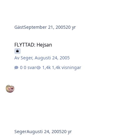
Gäst
September 21, 2005
20 yr
FLYTTAD: Hejsan
FLYTTAD: Hejsan
Av
Seger
,
Augusti 24, 2005
0 svar
1,4k visningar
Seger
Augusti 24, 2005
20 yr