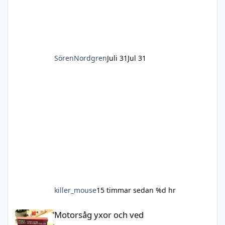
SörenNordgren
Juli 31
Jul 31
killer_mouse
15 timmar sedan
%d hr
Motorsåg yxor och ved
Motorsåg yxor och ved