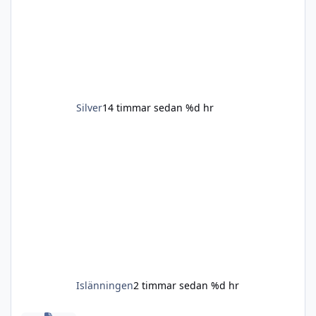
finnspetsen. Hos oss bor hundarna inne och
är med så mkt som möjligt på det mesta. Vi
har hundar inom övriga familjen och dom
kommer träffas ganska r
Silver
14 timmar sedan
%d hr
Islänningen
2 timmar sedan
%d hr
Husqvarna 640 eller Sako 98. Gärna 8X57