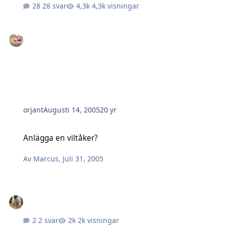
28 svar
4,3k visningar
orjant
Augusti 14, 2005
20 yr
Anlägga en viltåker?
Anlägga en viltåker?
Av
Marcus
,
Juli 31, 2005
2 svar
2k visningar