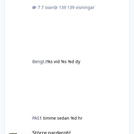
7 svar
139 visningar
Bengt.t
%s vid %s
%d dy
PAS
1 timme sedan
%d hr
Större garderob!
Större garderob!