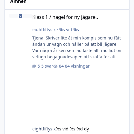
Ämnen
Klass 1 / hagel för ny jägare..
Klass 1 / hagel för ny jägare..
eightfiftysix
·
%s vid %s
Tjena! Skriver lite åt min kompis som nu fått
ändan ur vagn och håller på att bli jägare!
Var några år sen sen jag läste allt möjligt om
vettiga begagnadevapen att skaffa för att
komma igång omgående. Vill få med honom
5 svar
84 visningar
ut på jakter i vinter då jag redan vet att han
är väldigt seriös och skjuter bra, men förstås
behöver bygga erfarenhet och vana. Så
frågar delvis om nån sitter på något lämpligt
klass1-vapen och/eller hagel som är lagom
prisvärt, behöver bruksbössor som fungerar
bra för ändam
eightfiftysix
%s vid %s
%d dy