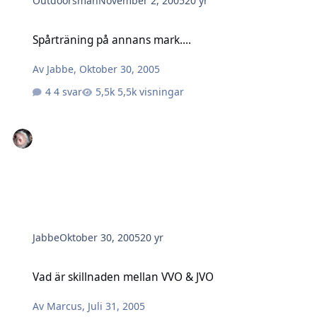
Outdoorsman
November 2, 2005
20 yr
Spårträning på annans mark....
Spårträning på annans mark....
Av
Jabbe
,
Oktober 30, 2005
4 svar
5,5k visningar
Jabbe
Oktober 30, 2005
20 yr
Vad är skillnaden mellan VVO & JVO
Vad är skillnaden mellan VVO & JVO
Av
Marcus
,
Juli 31, 2005