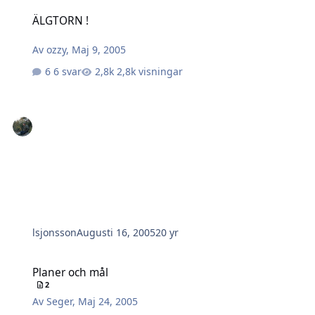
ÄLGTORN !
ÄLGTORN !
Av
ozzy
,
Maj 9, 2005
6 svar
2,8k visningar
lsjonsson
Augusti 16, 2005
20 yr
Planer och mål
Planer och mål
2
Av
Seger
,
Maj 24, 2005