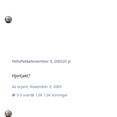
PeltoPekka
November 3, 2005
20 yr
Hjortjakt?
Hjortjakt?
Av
orjant
,
November 3, 2005
0 svar
1,6k visningar