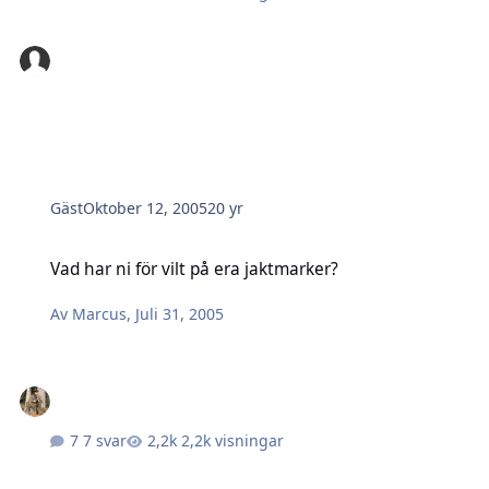
Gäst
Oktober 12, 2005
20 yr
Vad har ni för vilt på era jaktmarker?
Vad har ni för vilt på era jaktmarker?
Av
Marcus
,
Juli 31, 2005
7 svar
2,2k visningar