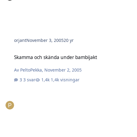
orjant
November 3, 2005
20 yr
Skamma och skända under bambijakt
Skamma och skända under bambijakt
Av
PeltoPekka
,
November 2, 2005
3 svar
1,4k visningar