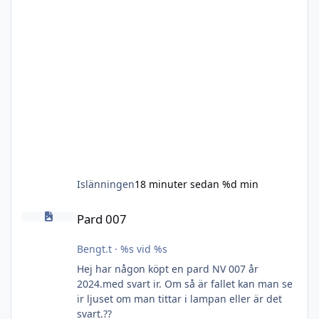
Islänningen
18 minuter sedan
%d min
Pard 007
Pard 007
Bengt.t
·
%s vid %s
Hej har någon köpt en pard NV 007 år
2024.med svart ir. Om så är fallet kan man se
ir ljuset om man tittar i lampan eller är det
svart.??