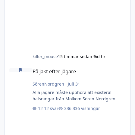
killer_mouse
15 timmar sedan
%d hr
På jakt efter jägare
På jakt efter jägare
SörenNordgren
·
Juli 31
Alla jägare måste upphöra att existera!
hälsningar från Molkom Sören Nordgren
12 svar
336 visningar