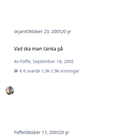
orjant
Oktober 23, 2005
20 yr
Vad ska man tänka på
Vad ska man tänka på
Av
Foffe
,
September 18, 2005
6 svar
1,9k visningar
Foffe
Oktober 17, 2005
20 yr