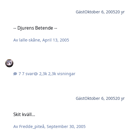
Gäst
Oktober 6, 2005
20 yr
-- Djurens Betende --
-- Djurens Betende --
Av
lalle-skåne
,
April 13, 2005
7 svar
2,3k visningar
Gäst
Oktober 6, 2005
20 yr
Skit kväll...
Skit kväll...
Av
Fredde_piteå
,
September 30, 2005