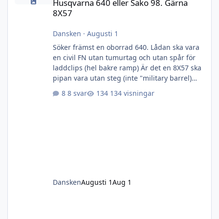
Husqvarna 640 eller Sako 98. Gärna
8X57
Dansken
·
Augusti 1
Söker främst en oborrad 640. Lådan ska vara
en civil FN utan tumurtag och utan spår för
laddclips (hel bakre ramp) Är det en 8X57 ska
pipan vara utan steg (inte "military barrel)
men söker modellen efter 1948 och metallen
8 svar
134 visningar
ska vara fin och utan märken, rost och jack.
Kolven kan vara hur ful som helst eller saknas
helt. Även bara mekanism- eller annan
kaliber kan också gå- bara metallen är fin.
Dansken
Augusti 1
Aug 1