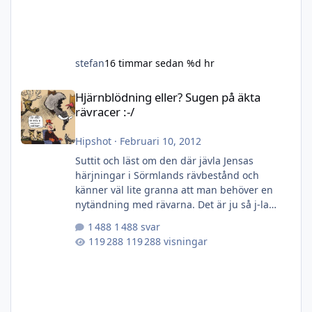
stefan
16 timmar sedan
%d hr
Hjärnblödning eller? Sugen på äkta rävracer :-/
Hjärnblödning eller? Sugen på äkta
rävracer :-/
Hipshot
·
Februari 10, 2012
Suttit och läst om den där jävla Jensas
härjningar i Sörmlands rävbestånd och
känner väl lite granna att man behöver en
nytändning med rävarna. Det är ju så j-la
läckert att sitta ute nattetid, har fan gått och
1 488 svar
blivit lite bekväm! Ett sätt, japp helt igenom
119 288 visningar
sjukt, är att byta bössa/skaffa ny. Har ju en
Hornet i skåpet som inte används något och
skulle kunna byta plats med en rävbössa av
rang! Alternativet är att pipa om Vixen vilket
iofs är lättare misstänker jag? Hur eller hur,