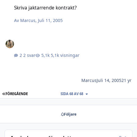
Skriva jaktarrende kontrakt?
Skriva jaktarrende kontrakt?
Av
Marcus
,
Juli 11, 2005
2 svar
5,1k visningar
Marcus
Juli 14, 2005
21 yr
FÖRSTA SIDAN
FÖREGÅENDE
SIDA 68 AV 68
Följare