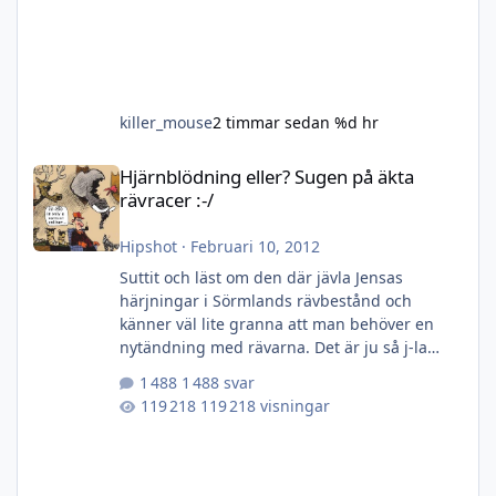
killer_mouse
2 timmar sedan
%d hr
Hjärnblödning eller? Sugen på äkta rävracer :-/
Hjärnblödning eller? Sugen på äkta
rävracer :-/
Hipshot
·
Februari 10, 2012
Suttit och läst om den där jävla Jensas
härjningar i Sörmlands rävbestånd och
känner väl lite granna att man behöver en
nytändning med rävarna. Det är ju så j-la
läckert att sitta ute nattetid, har fan gått och
1 488 svar
blivit lite bekväm! Ett sätt, japp helt igenom
119 218 visningar
sjukt, är att byta bössa/skaffa ny. Har ju en
Hornet i skåpet som inte används något och
skulle kunna byta plats med en rävbössa av
rang! Alternativet är att pipa om Vixen vilket