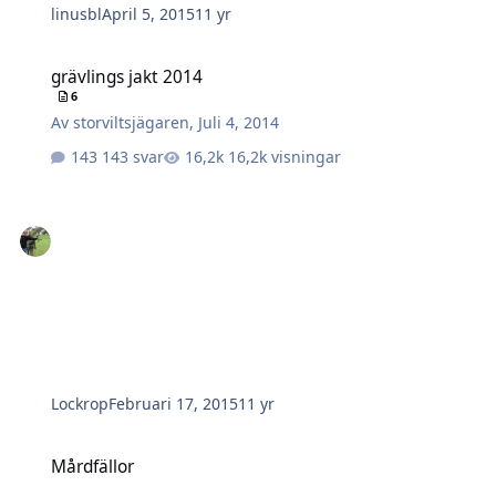
linusbl
April 5, 2015
11 yr
grävlings jakt 2014
grävlings jakt 2014
6
Av
storviltsjägaren
,
Juli 4, 2014
143 svar
16,2k visningar
Lockrop
Februari 17, 2015
11 yr
Mårdfällor
Mårdfällor