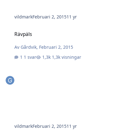
vildmark
Februari 2, 2015
11 yr
Rävpäls
Rävpäls
Av
Gårdvik
,
Februari 2, 2015
1 svar
1,3k visningar
vildmark
Februari 2, 2015
11 yr
Rovdjuren minskar i Sverige