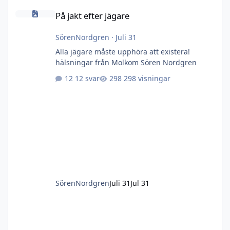
På jakt efter jägare
På jakt efter jägare
SörenNordgren
·
Juli 31
Alla jägare måste upphöra att existera!
hälsningar från Molkom Sören Nordgren
12 svar
298 visningar
SörenNordgren
Juli 31
Jul 31