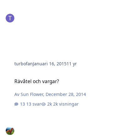
turbofan
Januari 16, 2015
11 yr
Rävåtel och vargar?
Rävåtel och vargar?
Av
Sun Flower
,
December 28, 2014
13 svar
2k visningar