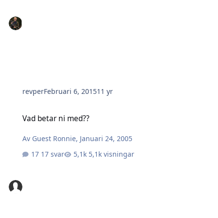
revper
Februari 6, 2015
11 yr
Vad betar ni med??
Vad betar ni med??
Av
Guest Ronnie
,
Januari 24, 2005
17 svar
5,1k visningar