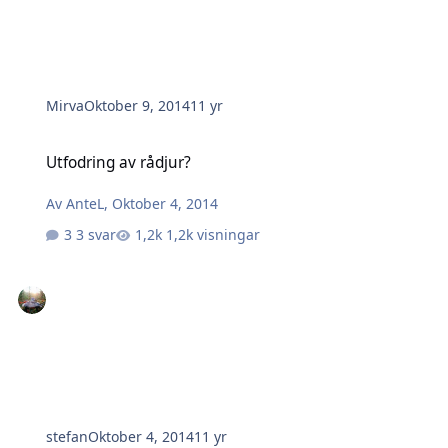
Mirva
Oktober 9, 2014
11 yr
Utfodring av rådjur?
Utfodring av rådjur?
Av
AnteL
,
Oktober 4, 2014
3 svar
1,2k visningar
stefan
Oktober 4, 2014
11 yr