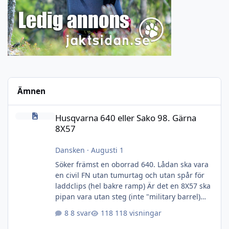
Ämnen
Husqvarna 640 eller Sako 98. Gärna 8X57
Husqvarna 640 eller Sako 98. Gärna
8X57
Dansken
·
Augusti 1
Söker främst en oborrad 640. Lådan ska vara
en civil FN utan tumurtag och utan spår för
laddclips (hel bakre ramp) Är det en 8X57 ska
pipan vara utan steg (inte "military barrel)
men söker modellen efter 1948 och metallen
8 svar
118 visningar
ska vara fin och utan märken, rost och jack.
Kolven kan vara hur ful som helst eller saknas