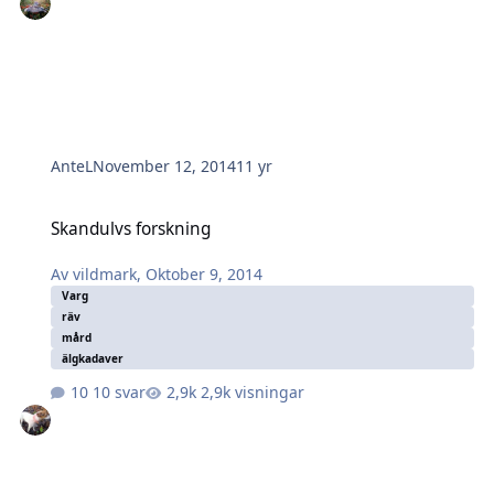
AnteL
November 12, 2014
11 yr
Skandulvs forskning
Skandulvs forskning
Av
vildmark
,
Oktober 9, 2014
Varg
räv
mård
älgkadaver
10 svar
2,9k visningar