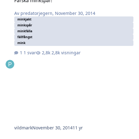
Färska minkspår!
Av
predatorjegern
,
November 30, 2014
minkjakt
minkspår
minkfälla
fällfångst
mink
1 svar
2,8k visningar
vildmark
November 30, 2014
11 yr