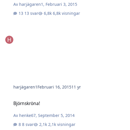
Av
harjägaren1
,
Februari 3, 2015
13 svar
6,8k visningar
harjägaren1
Februari 16, 2015
11 yr
Björnskröna!
Björnskröna!
Av
henke67
,
September 5, 2014
8 svar
2,1k visningar