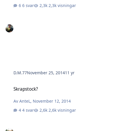
6 svar
2,3k visningar
D.M.77
November 25, 2014
11 yr
Skrapstock?
Skrapstock?
Av
AnteL
,
November 12, 2014
4 svar
2,6k visningar