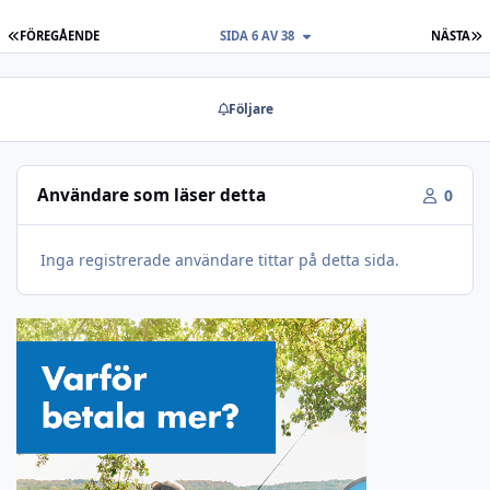
FÖRSTA SIDAN
S
FÖREGÅENDE
SIDA 6 AV 38
NÄSTA
Följare
Användare som läser detta
0
Inga registrerade användare tittar på detta sida.