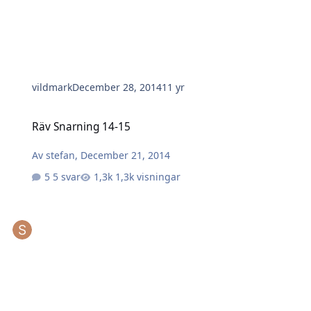
vildmark
December 28, 2014
11 yr
Räv Snarning 14-15
Räv Snarning 14-15
Av
stefan
,
December 21, 2014
5 svar
1,3k visningar