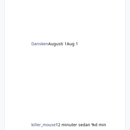
helt. Även bara mekanism- eller annan
kaliber kan också gå- bara metallen är fin.
Dansken
Augusti 1
Aug 1
killer_mouse
12 minuter sedan
%d min