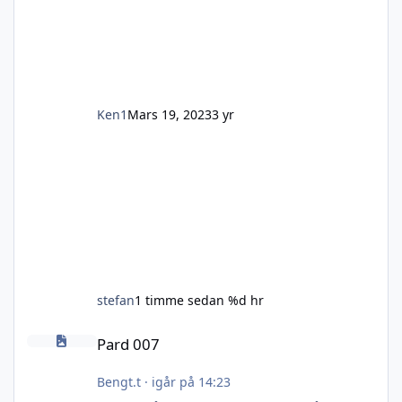
kratta gå förstår😆) så efter ett besök till jula
och ett inköp av deras förgasarinställningskit
tog det mej 5min att få sågen att ryta. Sågen
ligger i prisklassen 4-5000kr känns riktigt bra
i näv
Ken1
Mars 19, 2023
3 yr
stefan
1 timme sedan
%d hr
Pard 007
Pard 007
Bengt.t
·
igår på 14:23