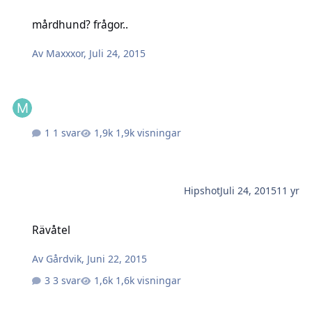
mårdhund? frågor..
mårdhund? frågor..
Av
Maxxxor
,
Juli 24, 2015
1 svar
1,9k visningar
Hipshot
Juli 24, 2015
11 yr
Rävåtel
Rävåtel
Av
Gårdvik
,
Juni 22, 2015
3 svar
1,6k visningar