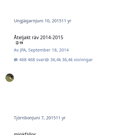
UngJägarn
Juni 10, 2015
11 yr
Åteljakt räv 2014-2015
Åteljakt räv 2014-2015
19
Av
JPA
,
September 18, 2014
468 svar
36,4k visningar
Tjörnbon
Juni 7, 2015
11 yr
minkfällor
minkfällor