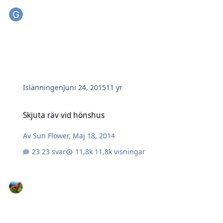
Islänningen
Juni 24, 2015
11 yr
Skjuta räv vid hönshus
Skjuta räv vid hönshus
Av
Sun Flower
,
Maj 18, 2014
23 svar
11,8k visningar