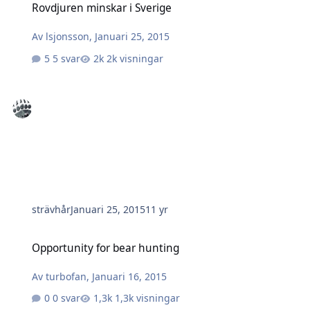
Rovdjuren minskar i Sverige
Av
lsjonsson
,
Januari 25, 2015
5 svar
2k visningar
strävhår
Januari 25, 2015
11 yr
Opportunity for bear hunting
Opportunity for bear hunting
Av
turbofan
,
Januari 16, 2015
0 svar
1,3k visningar