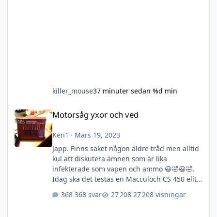
killer_mouse
37 minuter sedan
%d min
Motorsåg yxor och ved
Motorsåg yxor och ved
Ken1
·
Mars 19, 2023
Japp. Finns säket någon äldre tråd men alltid
kul att diskutera ämnen som är lika
infekterade som vapen och ammo 😃🤣😃🤣.
Idag ska det testas en Macculoch CS 450 elite.
Ett arvegods som pga min lathet fått stå i två
368 svar
27 208 visningar
år. Någon hade varit på och skruvat på den så
den gick som en kratta (den som sett en