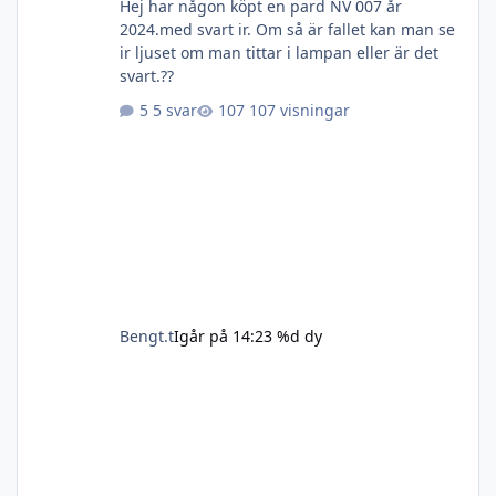
Hej har någon köpt en pard NV 007 år
2024.med svart ir. Om så är fallet kan man se
ir ljuset om man tittar i lampan eller är det
svart.??
5 svar
107 visningar
Bengt.t
Igår på 14:23
%d dy