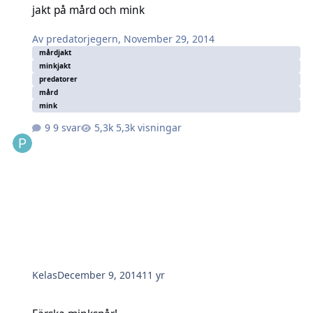
jakt på mård och mink
Av
predatorjegern
,
November 29, 2014
mårdjakt
minkjakt
predatorer
mård
mink
9 svar
5,3k visningar
Kelas
December 9, 2014
11 yr
Färska minkspår!