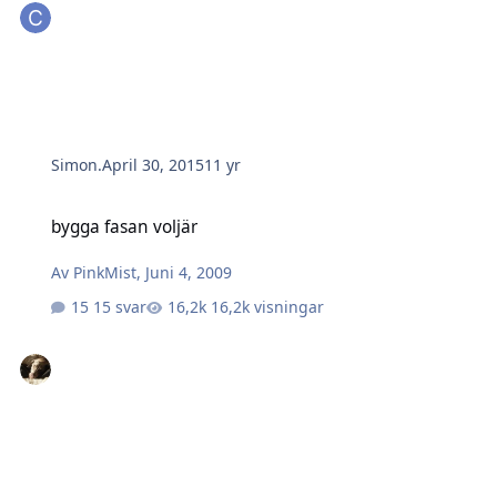
Simon.
April 30, 2015
11 yr
bygga fasan voljär
bygga fasan voljär
Av
PinkMist
,
Juni 4, 2009
15 svar
16,2k visningar