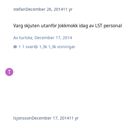
stefan
December 26, 2014
11 yr
Varg skjuten utanför Jokkmokk idag av LST personal
Varg skjuten utanför Jokkmokk idag av LST personal
Av
turtola
,
December 17, 2014
1 svar
1,3k visningar
lsjonsson
December 17, 2014
11 yr
jakt på mård och mink