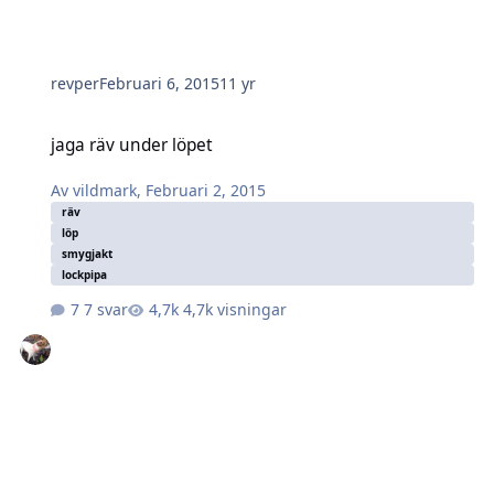
revper
Februari 6, 2015
11 yr
jaga räv under löpet
jaga räv under löpet
Av
vildmark
,
Februari 2, 2015
räv
löp
smygjakt
lockpipa
7 svar
4,7k visningar