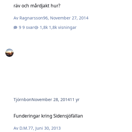
räv och mårdjakt hur?
räv och mårdjakt hur?
Av
Ragnarsson96
,
November 27, 2014
9 svar
1,8k visningar
Tjörnbon
November 28, 2014
11 yr
Funderingar kring Sidensjöfällan
Funderingar kring Sidensjöfällan
Av
D.M.77
,
Juni 30, 2013