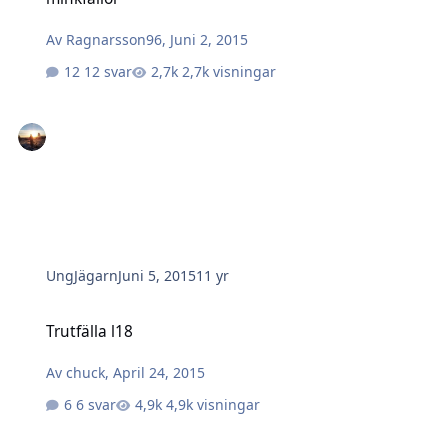
Av
Ragnarsson96
,
Juni 2, 2015
12 svar
2,7k visningar
UngJägarn
Juni 5, 2015
11 yr
Trutfälla l18
Trutfälla l18
Av
chuck
,
April 24, 2015
6 svar
4,9k visningar